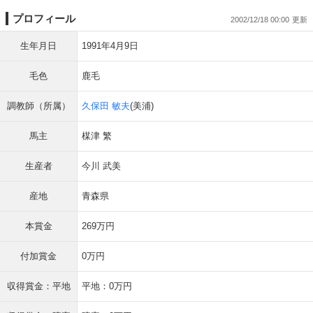
プロフィール
2002/12/18 00:00
生年月日
1991年4月9日
毛色
鹿毛
調教師（所属）
久保田 敏夫
(美浦)
馬主
楳津 繁
生産者
今川 武美
産地
青森県
本賞金
269万円
付加賞金
0万円
収得賞金：平地
平地：0万円