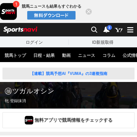
競馬ニュースも結果もすぐわかる
閉じる
スポーツナビ
検索
通知
i
ログイン
ID新規取得
競馬トップ
日程・結果
動画
ニュース
コラム
公式情
【連載】競馬予想AI『VUMA』の3連複指南
ツガルオシン
牝 登録抹消
無料アプリで競馬情報をチェックする