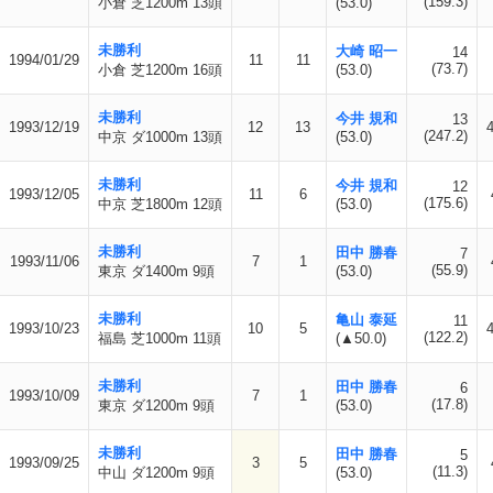
(159.3)
小倉 芝1200m 13頭
(53.0)
未勝利
大崎 昭一
14
1994/01/29
11
11
(73.7)
小倉 芝1200m 16頭
(53.0)
未勝利
今井 規和
13
1993/12/19
12
13
(247.2)
中京 ダ1000m 13頭
(53.0)
未勝利
今井 規和
12
1993/12/05
11
6
(175.6)
中京 芝1800m 12頭
(53.0)
未勝利
田中 勝春
7
1993/11/06
7
1
(55.9)
東京 ダ1400m 9頭
(53.0)
未勝利
亀山 泰延
11
1993/10/23
10
5
(122.2)
福島 芝1000m 11頭
(▲50.0)
未勝利
田中 勝春
6
1993/10/09
7
1
(17.8)
東京 ダ1200m 9頭
(53.0)
未勝利
田中 勝春
5
1993/09/25
3
5
(11.3)
中山 ダ1200m 9頭
(53.0)