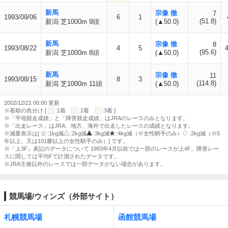
新馬
宗像 徹
7
1993/09/06
6
1
(51.8)
新潟 芝1000m 9頭
(▲50.0)
新馬
宗像 徹
8
1993/08/22
4
5
(95.6)
新潟 芝1000m 8頭
(▲50.0)
新馬
宗像 徹
11
1993/08/15
8
3
(114.8)
新潟 芝1000m 11頭
(▲50.0)
2002/12/21 00:00 更新
※着順の色分け [
:1着
:2着
:3着 ]
※「平地競走成績」と「障害競走成績」はJRAのレースのみとなります。
※「出走レース」はJRA、地方、海外で出走したレースの成績となります。
※減量表示は[
:1kg減
:2kg減
:3kg減
:4kg減（※女性騎手のみ）
:2kg減（※5
年以上、又は101勝以上の女性騎手のみ）] です。
※「上3F」表記のデータについて 1993年4月以前では一部のレースが上4F、障害レー
スに関しては平均Fで計測されたデータです。
※JRA主催以外のレースでは一部データがない場合があります。
競馬場/ウィンズ（外部サイト）
札幌競馬場
函館競馬場