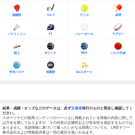
格闘技
ゴルフ
テニス
卓球
F1
バドミントン
バレーボール
ラグビー
NBA
陸上
Bリーグ
バスケ代表
学生バスケ
他競技
Doスポーツ
結果・成績・オッズなどのデータは、必ず
主催者
発行のものと照合し確認してく
ださい。
スポーツナビの競馬コンテンツのページ上に掲載されている情報の内容に関して
は万全を期しておりますが、その内容の正確性および安全性を保証するものでは
ありません。当該情報に基づいて被ったいかなる損害についても、LINEヤフー
株式会社および情報提供者は一切の責任を負いかねます。