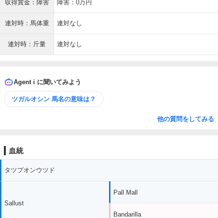
収得賞金：障害
障害：0万円
連対時：馬体重
連対なし
連対時：斤量
連対なし
Agent i に聞いてみよう
ツガルオシン 馬名の意味は？
他の質問をしてみる
血統
タツプオンウツド
Pall Mall
Sallust
Bandarilla