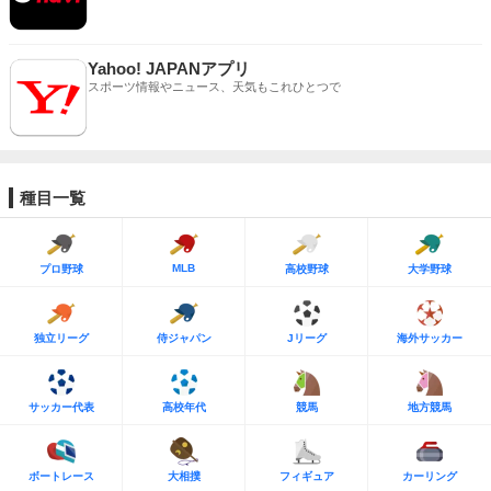
Yahoo! JAPANアプリ
スポーツ情報やニュース、天気もこれひとつで
種目一覧
MLB
プロ野球
高校野球
大学野球
独立リーグ
侍ジャパン
Jリーグ
海外サッカー
サッカー代表
高校年代
競馬
地方競馬
ボートレース
大相撲
フィギュア
カーリング