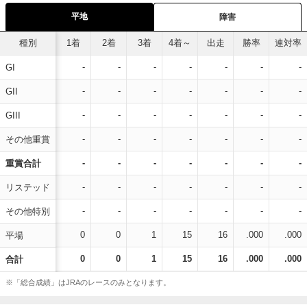
平地
障害
種別
1着
2着
3着
4着～
出走
勝率
連対率
-
-
-
-
-
-
-
GI
-
-
-
-
-
-
-
GII
-
-
-
-
-
-
-
GIII
-
-
-
-
-
-
-
その他重賞
-
-
-
-
-
-
-
重賞合計
-
-
-
-
-
-
-
リステッド
-
-
-
-
-
-
-
その他特別
0
0
1
15
16
.000
.000
平場
0
0
1
15
16
.000
.000
合計
※「総合成績」はJRAのレースのみとなります。