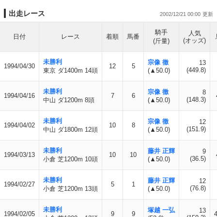
出走レース
2002/12/21 00:00
騎手
人気
日付
レース
着順
馬番
(オッズ)
(斤量)
未勝利
宗像 徹
13
1994/04/30
12
5
(449.8)
東京 ダ1400m 14頭
(▲50.0)
未勝利
宗像 徹
8
1994/04/16
7
6
(148.3)
中山 ダ1200m 8頭
(▲50.0)
未勝利
宗像 徹
12
1994/04/02
10
8
(151.9)
中山 ダ1800m 12頭
(▲50.0)
未勝利
藤井 正輝
9
1994/03/13
10
10
(36.5)
小倉 芝1200m 10頭
(▲50.0)
未勝利
藤井 正輝
12
1994/02/27
5
1
(76.8)
小倉 芝1200m 13頭
(▲50.0)
未勝利
塚越 一弘
13
1994/02/05
9
9