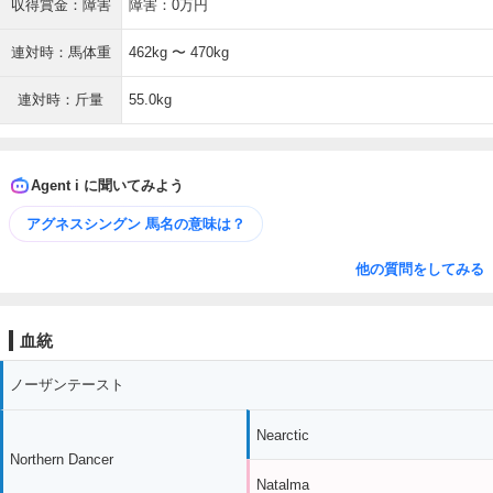
収得賞金：障害
障害：0万円
連対時：馬体重
462kg 〜 470kg
連対時：斤量
55.0kg
Agent i に聞いてみよう
アグネスシングン 馬名の意味は？
他の質問をしてみる
血統
ノーザンテースト
Nearctic
Northern Dancer
Natalma