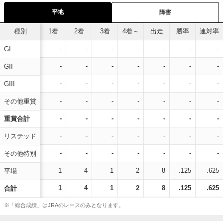
平地
障害
種別
1着
2着
3着
4着～
出走
勝率
連対率
-
-
-
-
-
-
-
GI
-
-
-
-
-
-
-
GII
-
-
-
-
-
-
-
GIII
-
-
-
-
-
-
-
その他重賞
-
-
-
-
-
-
-
重賞合計
-
-
-
-
-
-
-
リステッド
-
-
-
-
-
-
-
その他特別
1
4
1
2
8
.125
.625
平場
1
4
1
2
8
.125
.625
合計
※「総合成績」はJRAのレースのみとなります。