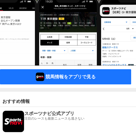
競馬情報をアプリで見る
おすすめ情報
スポーツナビ公式アプリ
注目のレースも最新ニュースも逃さない