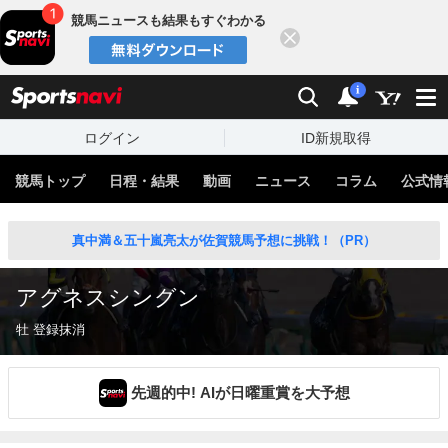
競馬ニュースも結果もすぐわかる
閉じる
スポーツナビ
検索
通知
i
ログイン
ID新規取得
競馬トップ
日程・結果
動画
ニュース
コラム
公式情
真中満＆五十嵐亮太が佐賀競馬予想に挑戦！（PR）
アグネスシングン
牡 登録抹消
先週的中! AIが日曜重賞を大予想