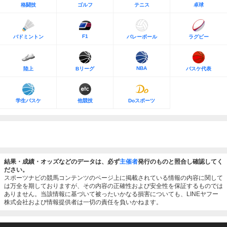
格闘技
ゴルフ
テニス
卓球
F1
バドミントン
バレーボール
ラグビー
NBA
陸上
Bリーグ
バスケ代表
学生バスケ
他競技
Doスポーツ
結果・成績・オッズなどのデータは、必ず
主催者
発行のものと照合し確認してく
ださい。
スポーツナビの競馬コンテンツのページ上に掲載されている情報の内容に関して
は万全を期しておりますが、その内容の正確性および安全性を保証するものでは
ありません。当該情報に基づいて被ったいかなる損害についても、LINEヤフー
株式会社および情報提供者は一切の責任を負いかねます。