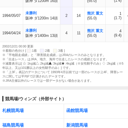
(1.4)
阪神 ダ1200m 16頭
(55.0)
未勝利
熊沢 重文
1
1994/05/07
2
14
(1.7)
阪神 ダ1200m 14頭
(55.0)
未勝利
熊沢 重文
4
1994/04/24
4
11
(9.4)
阪神 ダ1400m 13頭
(55.0)
2002/12/21 00:00 更新
※着順の色分け [
:1着
:2着
:3着 ]
※「平地競走成績」と「障害競走成績」はJRAのレースのみとなります。
※「出走レース」はJRA、地方、海外で出走したレースの成績となります。
※減量表示は[
:1kg減
:2kg減
:3kg減
:4kg減（※女性騎手のみ）
:2kg減（※5
年以上、又は101勝以上の女性騎手のみ）] です。
※「上3F」表記のデータについて 1993年4月以前では一部のレースが上4F、障害レー
スに関しては平均Fで計測されたデータです。
※JRA主催以外のレースでは一部データがない場合があります。
競馬場/ウィンズ（外部サイト）
札幌競馬場
函館競馬場
福島競馬場
新潟競馬場