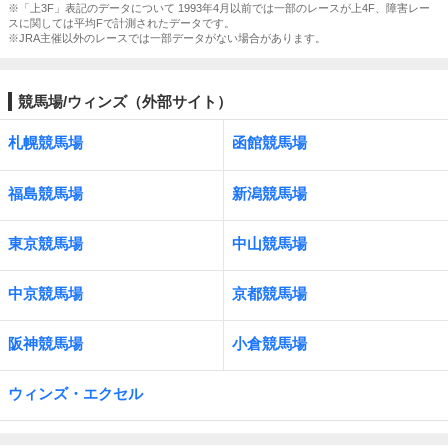
※「上3F」表記のデータについて 1993年4月以前では一部のレースが上4F、障害レー
スに関しては平均Fで計測されたデータです。
※JRA主催以外のレースでは一部データがない場合があります。
競馬場/ウィンズ（外部サイト）
札幌競馬場
函館競馬場
福島競馬場
新潟競馬場
東京競馬場
中山競馬場
中京競馬場
京都競馬場
阪神競馬場
小倉競馬場
ウィンズ・エクセル