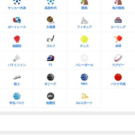
サッカー代表
高校年代
競馬
地方競馬
ボートレース
大相撲
フィギュア
カーリング
格闘技
ゴルフ
テニス
卓球
F1
バドミントン
バレーボール
ラグビー
NBA
陸上
Bリーグ
バスケ代表
学生バスケ
他競技
Doスポーツ