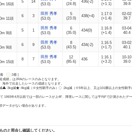
5
14
436(-2)
(24.8)
(+1.1)
39.8
0m 16頭
(53.0)
田所 秀孝
5
1:17.0
02-02
6
3
438(+4)
(23.0)
(+1.4)
39.7
0m 11頭
(53.0)
田所 秀孝
6
1:16.8
03-04
5
1
434(0)
(35.0)
(+1.4)
40.4
0m 9頭
(53.0)
田所 秀孝
8
1:16.5
03-02
6
9
434(-2)
(43.5)
(+1.7)
40.1
0m 9頭
(53.0)
田所 秀孝
12
1:16.1
10-10
8
7
436
(85.6)
(+3.2)
39.0
0m 15頭
(53.0)
:2着
:3着 ]
走成績」はJRAのレースのみとなります。
方、海外で出走したレースの成績となります。
g減
:3kg減
:4kg減（※女性騎手のみ）
:2kg減（※5年以上、又は101勝以上の女性騎手
て 1993年4月以前では一部のレースが上4F、障害レースに関しては平均Fで計測されたデ
一部データがない場合があります。
ものと照合し確認してください。