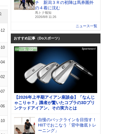
チ 新潟３Ｒの初陣は馬券圏外
の４着に沈む
馬トク報知
位
2026/8/8 11:26
ニュース一覧
-12
おすすめ記事（Doスポーツ）
-10
-04
-02
-07
【2026年上半期アイアン座談会】「なんじ
ゃこりゃ？」識者が驚いたコブラの3Dプリ
-06
ンテッドアイアン、その実力とは
自慢のバックラインを目指す！
-10
HIITでおこなう「背中徹底トレ
ーニング」