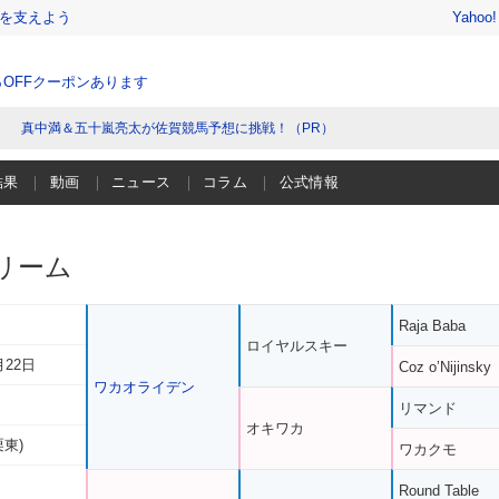
を支えよう
Yahoo
％OFFクーポンあります
真中満＆五十嵐亮太が佐賀競馬予想に挑戦！（PR）
結果
動画
ニュース
コラム
公式情報
リーム
Raja Baba
ロイヤルスキー
月22日
Coz o’Nijinsky
ワカオライデン
リマンド
オキワカ
栗東)
ワカクモ
Round Table