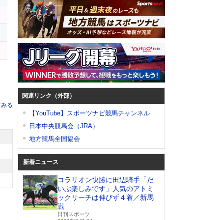
関連リンク（外部）
てみる
【YouTube】スポーツナビ競馬チャンネル
日本中央競馬会（JRA）
地方競馬全国協会
新着ニュース
コラリオン快勝に田辺騎手「だ
いぶ楽しみです」人気のアトミ
ックリーチは伸びず４着／新馬
戦
日刊スポーツ