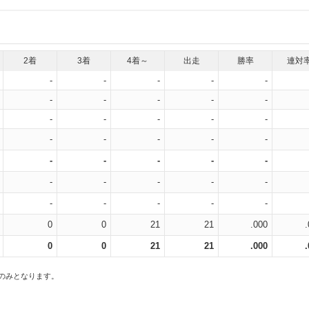
2着
3着
4着～
出走
勝率
連対
-
-
-
-
-
-
-
-
-
-
-
-
-
-
-
-
-
-
-
-
-
-
-
-
-
-
-
-
-
-
-
-
-
-
-
0
0
21
21
.000
0
0
21
21
.000
スのみとなります。