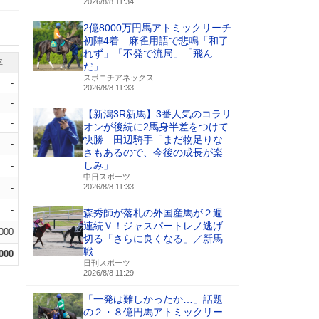
2026/8/8 11:34
2億8000万円馬アトミックリーチ
初陣4着 麻雀用語で悲鳴「和了
れず」「不発で流局」「飛ん
率
だ」
スポニチアネックス
-
2026/8/8 11:33
-
【新潟3R新馬】3番人気のコラリ
-
オンが後続に2馬身半差をつけて
快勝 田辺騎手「まだ物足りな
-
さもあるので、今後の成長が楽
しみ」
-
中日スポーツ
-
2026/8/8 11:33
-
森秀師が落札の外国産馬が２週
連続Ｖ！ジャスパートレノ逃げ
.000
切る「さらに良くなる」／新馬
戦
.000
日刊スポーツ
2026/8/8 11:29
「一発は難しかったか…」話題
の２・８億円馬アトミックリー