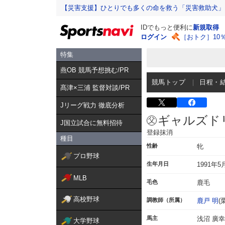
【災害支援】ひとりでも多くの命を救う「災害救助犬」
IDでもっと便利に
新規取得
ログイン
［おトク］10
特集
燕OB 競馬予想挑む/PR
競馬トップ
日程・
髙津×三浦 監督対談/PR
Jリーグ戦力 徹底分析
ギャルズド
J国立試合に無料招待
登録抹消
種目
性齢
牝
プロ野球
生年月日
1991年5
MLB
毛色
鹿毛
高校野球
調教師（所属）
鹿戸 明
(
馬主
浅沼 廣幸
大学野球