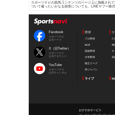
スポーツナビの競馬コンテンツのページ上に掲載されて
づいて被ったいかなる損害についても、LINEヤフー株
Facebook
野球
サ
スポーツナビ
プロ野球
J
公式ページ
MLB
海
X（旧Twitter）
高校野球
サ
スポーツナビ
公式アカウント
大学野球
高
独立リーグ
YouTube
スポーツナビ
侍ジャパン
公式チャンネル
ライブ
to
おすすめサービス