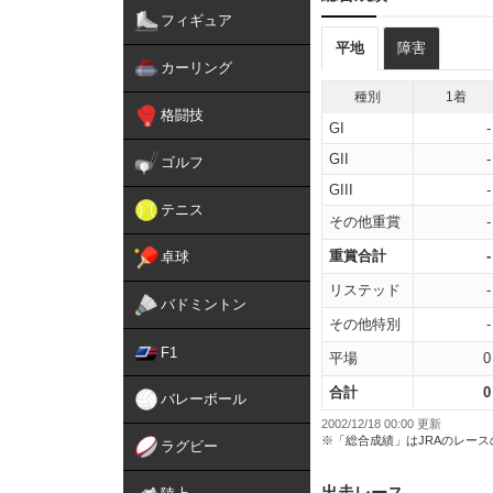
フィギュア
平地
障害
カーリング
種別
1着
格闘技
GI
-
GII
-
ゴルフ
GIII
-
テニス
その他重賞
-
重賞合計
-
卓球
リステッド
-
バドミントン
その他特別
-
F1
平場
0
合計
0
バレーボール
2002/12/18 00:00 更新
※「総合成績」はJRAのレー
ラグビー
出走レース