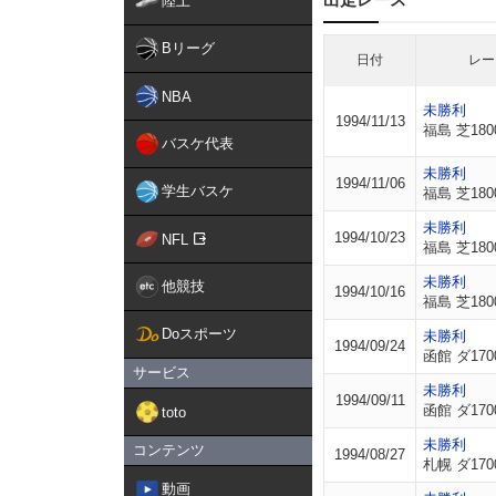
陸上
Bリーグ
日付
レー
NBA
未勝利
1994/11/13
福島 芝180
バスケ代表
未勝利
1994/11/06
学生バスケ
福島 芝180
未勝利
1994/10/23
NFL
福島 芝180
未勝利
他競技
1994/10/16
福島 芝180
Doスポーツ
未勝利
1994/09/24
函館 ダ170
サービス
未勝利
1994/09/11
函館 ダ170
toto
未勝利
コンテンツ
1994/08/27
札幌 ダ170
動画