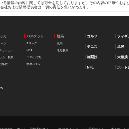
いる情報の内容に関しては万全を期しておりますが、その内容の正確性およ
式会社および情報提供者は一切の責任を負いかねます。
ッカー
バスケット
競馬
ゴルフ
フィギ
リーグ
Bリーグ
競馬
テニス
卓球
外サッカー
NBA
地方競馬
格闘技
大相撲
ッカー代表
バスケ代表
校年代
学生バスケ
NFL
ボート
to