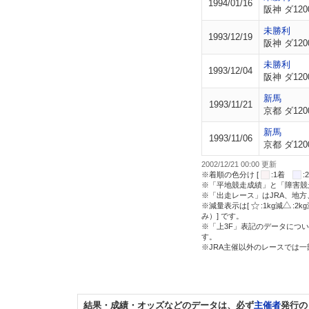
1994/01/16
阪神 ダ120
未勝利
1993/12/19
阪神 ダ120
未勝利
1993/12/04
阪神 ダ120
新馬
1993/11/21
京都 ダ120
新馬
1993/11/06
京都 ダ120
2002/12/21 00:00 更新
※着順の色分け [
:1着
※「平地競走成績」と「障害競
※「出走レース」はJRA、地
※減量表示は[
:1kg減
:2k
み）] です。
※「上3F」表記のデータについ
す。
※JRA主催以外のレースでは
結果・成績・オッズなどのデータは、必ず
主催者
発行の