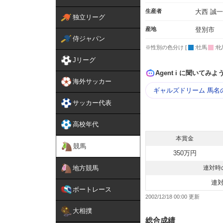
生産者
大西 誠一
独立リーグ
産地
登別市
侍ジャパン
※性別の色分け [
:牡馬
:牝
Jリーグ
Agent i に聞いてみよ
海外サッカー
ギャルズドリーム 馬名
サッカー代表
高校年代
本賞金
競馬
350万円
地方競馬
連対時
連
ボートレース
2002/12/18 00:00
大相撲
総合成績