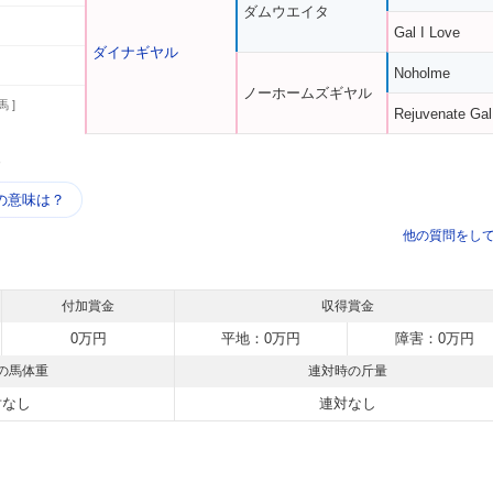
ダムウエイタ
Gal I Love
ダイナギヤル
Noholme
ノーホームズギヤル
馬 ]
Rejuvenate Gal
う
の意味は？
他の質問をし
付加賞金
収得賞金
0万円
平地：0万円
障害：0万円
の馬体重
連対時の斤量
対なし
連対なし