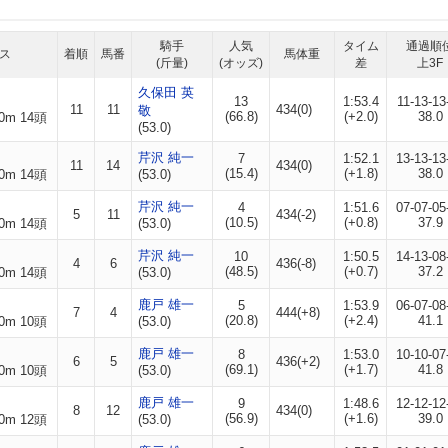
騎手
人気
タイム
通過順
ス
着順
馬番
馬体重
(斤量)
(オッズ)
差
上3F
久保田 英
13
1:53.4
11-13-13
11
11
434(0)
敬
(66.8)
(+2.0)
38.0
0m 14頭
(53.0)
芹沢 純一
7
1:52.1
13-13-13
11
14
434(0)
(15.4)
(+1.8)
38.0
0m 14頭
(53.0)
芹沢 純一
4
1:51.6
07-07-05
5
11
434(-2)
(10.5)
(+0.8)
37.9
0m 14頭
(53.0)
芹沢 純一
10
1:50.5
14-13-08
4
6
436(-8)
(48.5)
(+0.7)
37.2
0m 14頭
(53.0)
鹿戸 雄一
5
1:53.9
06-07-08
7
4
444(+8)
(20.8)
(+2.4)
41.1
0m 10頭
(53.0)
鹿戸 雄一
8
1:53.0
10-10-07
6
5
436(+2)
(69.1)
(+1.7)
41.8
0m 10頭
(53.0)
鹿戸 雄一
9
1:48.6
12-12-12
8
12
434(0)
(56.9)
(+1.6)
39.0
0m 12頭
(53.0)