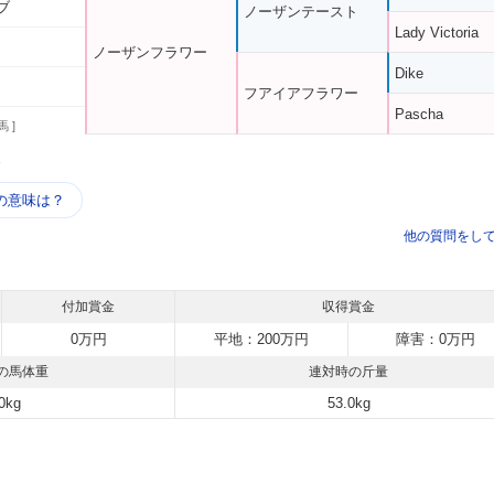
ブ
ノーザンテースト
Lady Victoria
ノーザンフラワー
Dike
フアイアフラワー
Pascha
馬 ]
う
の意味は？
他の質問をし
付加賞金
収得賞金
0万円
平地：200万円
障害：0万円
の馬体重
連対時の斤量
0kg
53.0kg