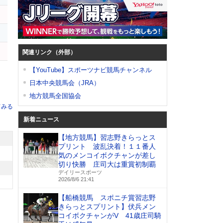
関連リンク（外部）
【YouTube】スポーツナビ競馬チャンネル
日本中央競馬会（JRA）
地方競馬全国協会
てみる
新着ニュース
【地方競馬】習志野きらっとス
プリント 波乱決着！１１番人
気のメンコイボクチャンが差し
切り快勝 庄司大は重賞初制覇
デイリースポーツ
2026/8/6 21:41
【船橋競馬 スポニチ賞習志野
きらっとスプリント】伏兵メン
コイボクチャンがV 41歳庄司騎