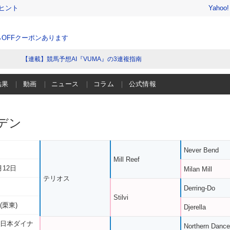
ヒント
Yahoo
％OFFクーポンあります
【連載】競馬予想AI『VUMA』の3連複指南
結果
動画
ニュース
コラム
公式情報
デン
Never Bend
Mill Reef
月12日
Milan Mill
テリオス
Derring-Do
Stilvi
(栗東)
Djerella
 日本ダイナ
Northern Dance