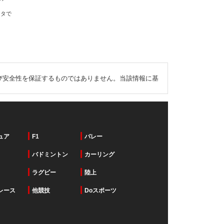
ータで
び安全性を保証するものではありません。当該情報に基
ュア
F1
バレー
バドミントン
カーリング
ラグビー
陸上
レース
他競技
Doスポーツ