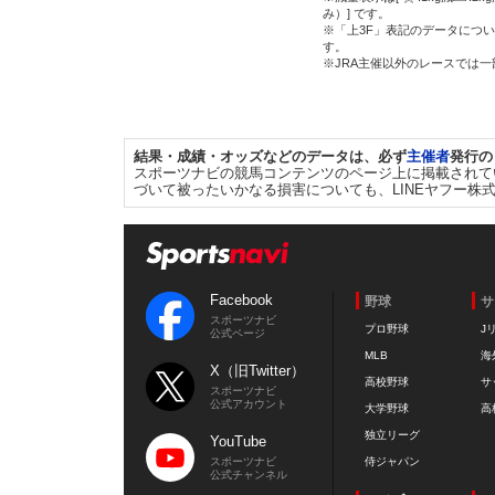
み）] です。
※「上3F」表記のデータについ
す。
※JRA主催以外のレースでは
結果・成績・オッズなどのデータは、必ず
主催者
発行の
スポーツナビの競馬コンテンツのページ上に掲載されて
づいて被ったいかなる損害についても、LINEヤフー株
Facebook
野球
サ
スポーツナビ
プロ野球
J
公式ページ
MLB
海
X（旧Twitter）
高校野球
サ
スポーツナビ
公式アカウント
大学野球
高
独立リーグ
YouTube
スポーツナビ
侍ジャパン
公式チャンネル