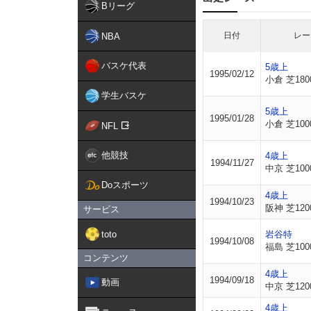
Bリーグ
日付
レー
NBA
バスケ代表
5歳上
1995/02/12
小倉 芝180
学生バスケ
5歳上
1995/01/28
小倉 芝100
NFL
他競技
4歳上
1994/11/27
中京 芝100
Doスポーツ
4歳上
1994/10/23
阪神 芝120
サービス
toto
岩谷特
1994/10/08
福島 芝100
コンテンツ
4歳上
1994/09/18
動画
中京 芝120
4歳上