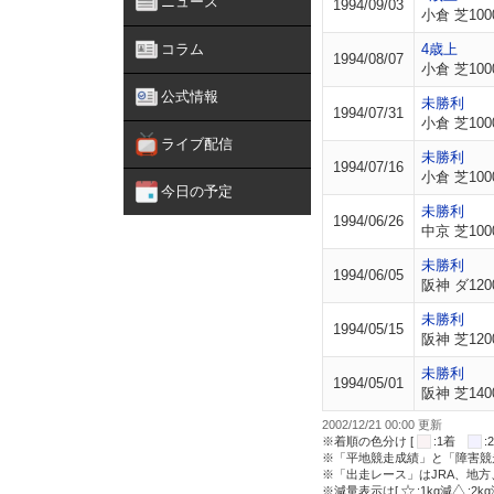
ニュース
1994/09/03
小倉 芝100
コラム
4歳上
1994/08/07
小倉 芝100
公式情報
未勝利
1994/07/31
小倉 芝100
ライブ配信
未勝利
1994/07/16
小倉 芝100
今日の予定
未勝利
1994/06/26
中京 芝100
未勝利
1994/06/05
阪神 ダ120
未勝利
1994/05/15
阪神 芝120
未勝利
1994/05/01
阪神 芝140
2002/12/21 00:00 更新
※着順の色分け [
:1着
※「平地競走成績」と「障害競
※「出走レース」はJRA、地
※減量表示は[
:1kg減
:2k