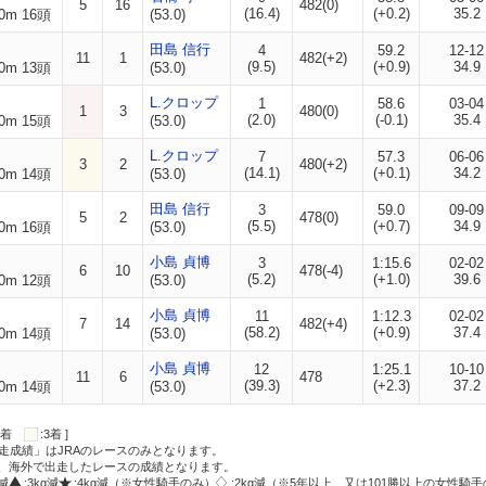
5
16
482(0)
(16.4)
(+0.2)
35.2
0m 16頭
(53.0)
田島 信行
4
59.2
12-12
11
1
482(+2)
(9.5)
(+0.9)
34.9
0m 13頭
(53.0)
L.クロップ
1
58.6
03-04
1
3
480(0)
(2.0)
(-0.1)
35.4
0m 15頭
(53.0)
L.クロップ
7
57.3
06-06
3
2
480(+2)
(14.1)
(+0.1)
34.2
0m 14頭
(53.0)
田島 信行
3
59.0
09-09
5
2
478(0)
(5.5)
(+0.7)
34.9
0m 16頭
(53.0)
小島 貞博
3
1:15.6
02-02
6
10
478(-4)
(5.2)
(+1.0)
39.6
0m 12頭
(53.0)
小島 貞博
11
1:12.3
02-02
7
14
482(+4)
(58.2)
(+0.9)
37.4
0m 14頭
(53.0)
小島 貞博
12
1:25.1
10-10
11
6
478
(39.3)
(+2.3)
37.2
0m 14頭
(53.0)
:2着
:3着 ]
走成績」はJRAのレースのみとなります。
方、海外で出走したレースの成績となります。
g減
:3kg減
:4kg減（※女性騎手のみ）
:2kg減（※5年以上、又は101勝以上の女性騎手