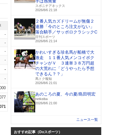
手は感無量
スポニチアネックス
2026/8/6 21:18
２番人気カズドリームが無傷２
率
連勝「今のところ注文がない」
落合騎手／サッポロクラシックC
-
日刊スポーツ
2026/8/6 21:14
-
-
かわいすぎる珍名馬が船橋で大
激走 １１番人気メンコイボク
-
チャンがＶ ３連単３８万円超
の大荒れに「どうやったら予想
-
できるん？？」
-
馬トク報知
2026/8/6 21:01
.000
あのころの夏、今の夏/島田明宏
.077
netkeiba
2026/8/6 21:00
.071
ニュース一覧
おすすめ記事（Doスポーツ）