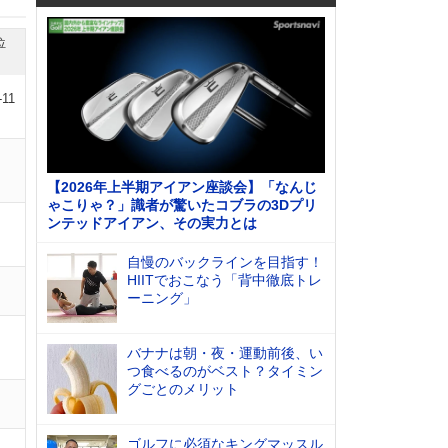
位
-11
【2026年上半期アイアン座談会】「なんじ
ゃこりゃ？」識者が驚いたコブラの3Dプリ
ンテッドアイアン、その実力とは
自慢のバックラインを目指す！
HIITでおこなう「背中徹底トレ
ーニング」
バナナは朝・夜・運動前後、い
つ食べるのがベスト？タイミン
グごとのメリット
ゴルフに必須なキングマッスル