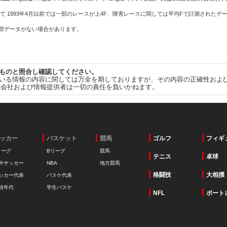
て 1993年4月以前では一部のレースが上4F、障害レースに関しては平均Fで計測されたデ
一部データがない場合があります。
ものと照合し確認してください。
いる情報の内容に関しては万全を期しておりますが、その内容の正確性およ
式会社および情報提供者は一切の責任を負いかねます。
ッカー
バスケット
競馬
ゴルフ
フィギ
リーグ
Bリーグ
競馬
テニス
卓球
外サッカー
NBA
地方競馬
格闘技
大相撲
ッカー代表
バスケ代表
校年代
学生バスケ
NFL
ボート