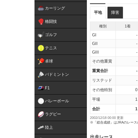
カーリング
平地
障害
格闘技
種別
1着
ゴルフ
GI
-
GII
-
テニス
GIII
-
卓球
その他重賞
-
重賞合計
-
バドミントン
リステッド
-
F1
その他特別
0
平場
1
バレーボール
合計
1
ラグビー
2002/12/18 00:00 更新
※「総合成績」はJRAのレー
陸上
出走レース