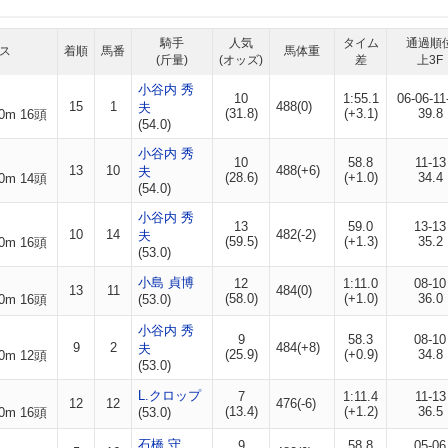
騎手
人気
タイム
通過順
ス
着順
馬番
馬体重
(斤量)
(オッズ)
差
上3F
小谷内 秀
10
1:55.1
06-06-11
15
1
488(0)
夫
(31.8)
(+3.1)
39.8
0m 16頭
(54.0)
小谷内 秀
10
58.8
11-13
13
10
488(+6)
夫
(28.6)
(+1.0)
34.4
0m 14頭
(54.0)
小谷内 秀
13
59.0
13-13
10
14
482(-2)
夫
(59.5)
(+1.3)
35.2
0m 16頭
(53.0)
小島 貞博
12
1:11.0
08-10
13
11
484(0)
(58.0)
(+1.0)
36.0
0m 16頭
(53.0)
小谷内 秀
9
58.3
08-10
9
2
484(+8)
夫
(25.9)
(+0.9)
34.8
0m 12頭
(53.0)
L.クロップ
7
1:11.4
11-13
12
12
476(-6)
(13.4)
(+1.2)
36.5
0m 16頭
(53.0)
石橋 守
9
58.8
05-06