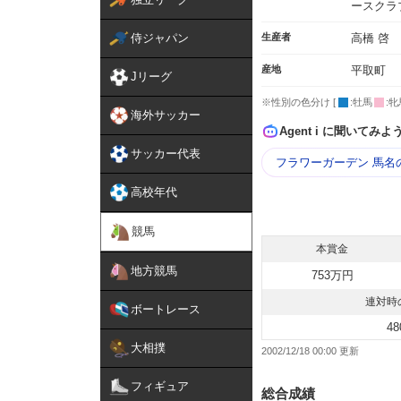
ースクラ
侍ジャパン
生産者
高橋 啓
産地
平取町
Jリーグ
※性別の色分け [
:牡馬
:牝
海外サッカー
Agent i に聞いてみよ
サッカー代表
フラワーガーデン 馬名
高校年代
競馬
本賞金
地方競馬
753万円
連対時
ボートレース
48
大相撲
2002/12/18 00:00
フィギュア
総合成績