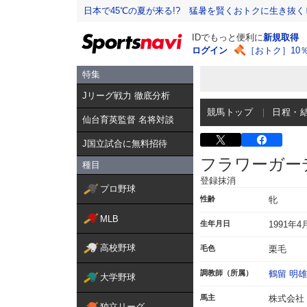
日本で45℃の夏が来る!? 猛暑を賢くおトクに生き抜く
IDでもっと便利に
新規取得
ログイン
［おトク］10
特集
Jリーグ戦力 徹底分析
競馬トップ
日程・
仙台育英監督 名将対談
J国立試合に無料招待
フラワーガー
種目
登録抹消
プロ野球
性齢
牝
MLB
生年月日
1991年4
高校野球
毛色
栗毛
調教師（所属）
鶴留 明雄
大学野球
馬主
株式会社
独立リーグ