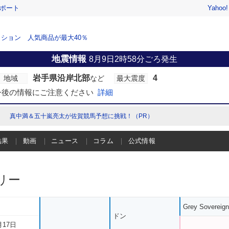
レポート
Yahoo
ション 人気商品が最大40％
地震情報
8月9日2時58分ごろ発生
岩手県沿岸北部
4
地域
など
最大震度
今後の情報にご注意ください
詳細
真中満＆五十嵐亮太が佐賀競馬予想に挑戦！（PR）
結果
動画
ニュース
コラム
公式情報
リー
Grey Sovereign
ドン
月17日