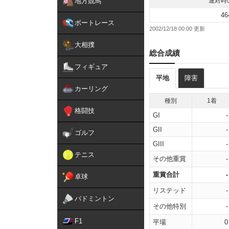
地方競馬
連対時
46
ボートレース
2002/12/18 00:00
大相撲
総合成績
フィギュア
平地
障害
カーリング
種別
1着
格闘技
GI
-
GII
-
ゴルフ
GIII
-
テニス
その他重賞
-
重賞合計
-
卓球
リステッド
-
バドミントン
その他特別
-
F1
平場
0