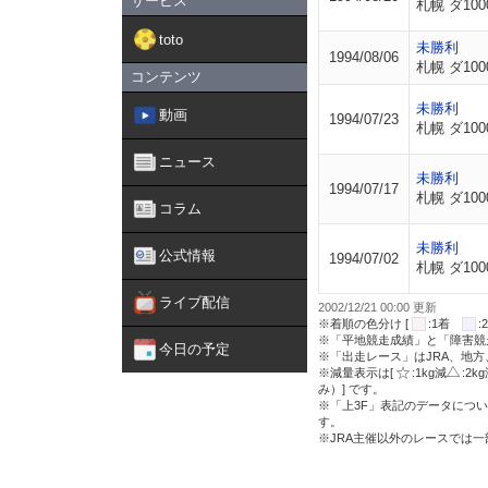
サービス
札幌 ダ100
toto
未勝利
1994/08/06
札幌 ダ100
コンテンツ
未勝利
動画
1994/07/23
札幌 ダ100
ニュース
未勝利
1994/07/17
札幌 ダ100
コラム
未勝利
公式情報
1994/07/02
札幌 ダ100
ライブ配信
2002/12/21 00:00 更新
※着順の色分け [
:1着
※「平地競走成績」と「障害競
今日の予定
※「出走レース」はJRA、地
※減量表示は[
:1kg減
:2k
み）] です。
※「上3F」表記のデータについ
す。
※JRA主催以外のレースでは