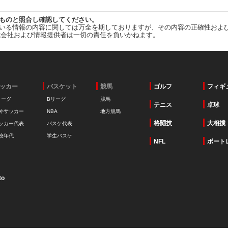
ものと照合し確認してください。
いる情報の内容に関しては万全を期しておりますが、その内容の正確性およ
式会社および情報提供者は一切の責任を負いかねます。
ッカー
バスケット
競馬
ゴルフ
フィギ
リーグ
Bリーグ
競馬
テニス
卓球
外サッカー
NBA
地方競馬
格闘技
大相撲
ッカー代表
バスケ代表
校年代
学生バスケ
NFL
ボート
to