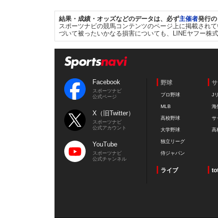
結果・成績・オッズなどのデータは、必ず
主催者
発行の
スポーツナビの競馬コンテンツのページ上に掲載されて
づいて被ったいかなる損害についても、LINEヤフー株
Facebook
野球
サ
スポーツナビ
プロ野球
J
公式ページ
MLB
海
X（旧Twitter）
高校野球
サ
スポーツナビ
公式アカウント
大学野球
高
独立リーグ
YouTube
スポーツナビ
侍ジャパン
公式チャンネル
ライブ
to