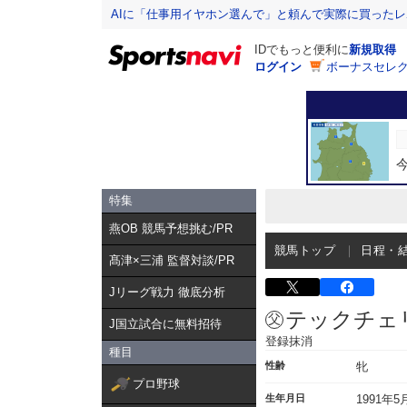
AIに「仕事用イヤホン選んで」と頼んで実際に買った
IDでもっと便利に
新規取得
ログイン
ボーナスセレク
特集
燕OB 競馬予想挑む/PR
競馬トップ
日程・
髙津×三浦 監督対談/PR
Jリーグ戦力 徹底分析
テックチェ
J国立試合に無料招待
登録抹消
種目
性齢
牝
プロ野球
生年月日
1991年5