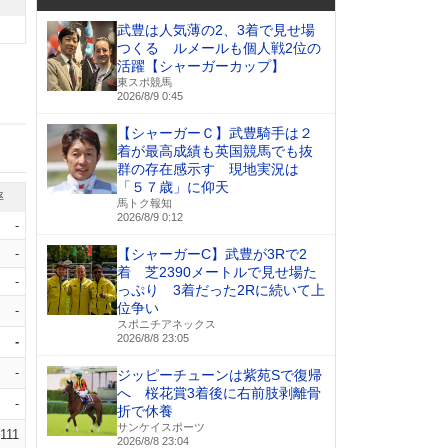
武豊は人気薄の2、3着で見せ場
つくる ルメールも個人戦2位の
活躍【シャーガーカップ】
東スポ競馬
2026/8/9 0:45
【シャーガーＣ】武豊騎手は２
着が最高成績も英国競馬でも抜
群の存在感示す 現地実況は
「５７歳」に仰天
率
馬トク報知
2026/8/9 0:12
-
-
【シャーガーC】武豊が3Rで2
着 芝2390メートルで見せ場た
-
っぷり 3着だった2Rに続いて上
位争い
-
スポニチアネックス
2026/8/8 23:05
-
-
ジッピーチューンは紫苑Sで復帰
へ 桜花賞3着後に右前肢剥離骨
-
折で休養
サンケイスポーツ
.111
2026/8/8 23:04