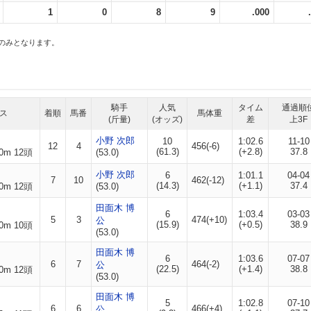
1
0
8
9
.000
スのみとなります。
騎手
人気
タイム
通過順
ス
着順
馬番
馬体重
(斤量)
(オッズ)
差
上3F
小野 次郎
10
1:02.6
11-10
12
4
456(-6)
(61.3)
(+2.8)
37.8
0m 12頭
(53.0)
小野 次郎
6
1:01.1
04-04
7
10
462(-12)
(14.3)
(+1.1)
37.4
0m 12頭
(53.0)
田面木 博
6
1:03.4
03-03
5
3
474(+10)
公
(15.9)
(+0.5)
38.9
0m 10頭
(53.0)
田面木 博
6
1:03.6
07-07
6
7
464(-2)
公
(22.5)
(+1.4)
38.8
0m 12頭
(53.0)
田面木 博
5
1:02.8
07-10
6
6
466(+4)
公