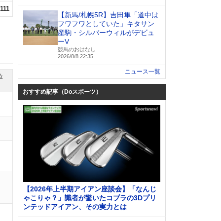
.111
【新馬/札幌5R】吉田隼「道中は
フワフワとしていた」キタサン
産駒・シルバーウィルがデビュ
ーV
競馬のおはなし
2026/8/8 22:35
ニュース一覧
位
おすすめ記事（Doスポーツ）
【2026年上半期アイアン座談会】「なんじ
ゃこりゃ？」識者が驚いたコブラの3Dプリ
ンテッドアイアン、その実力とは