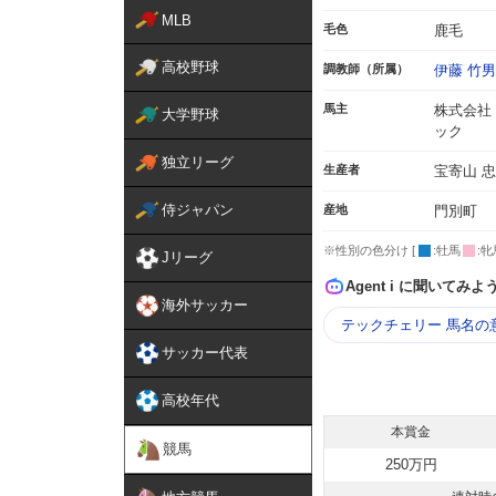
MLB
毛色
鹿毛
高校野球
調教師（所属）
伊藤 竹男
馬主
株式会社
大学野球
ック
独立リーグ
生産者
宝寄山 
侍ジャパン
産地
門別町
※性別の色分け [
:牡馬
:牝
Jリーグ
Agent i に聞いてみよ
海外サッカー
テックチェリー 馬名の
サッカー代表
高校年代
本賞金
競馬
250万円