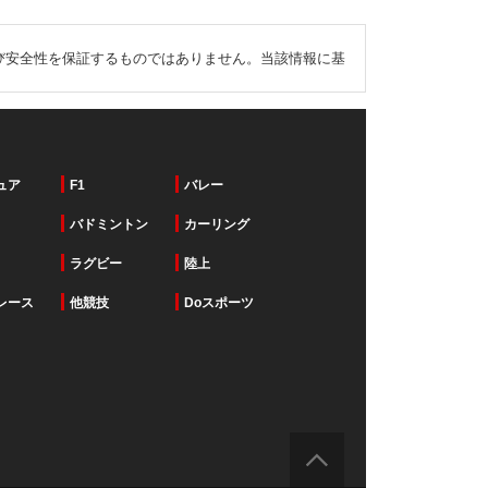
び安全性を保証するものではありません。当該情報に基
ュア
F1
バレー
バドミントン
カーリング
ラグビー
陸上
レース
他競技
Doスポーツ