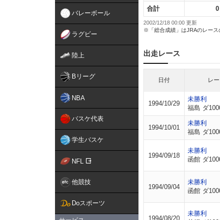
合計
0
バレーボール
2002/12/18 00:00 更新
※「総合成績」はJRAのレー
ラグビー
出走レース
陸上
Bリーグ
日付
レー
NBA
未勝利
1994/10/29
福島 ダ100
バスケ代表
未勝利
1994/10/01
福島 ダ100
学生バスケ
未勝利
1994/09/18
函館 ダ100
NFL
他競技
未勝利
1994/09/04
函館 ダ100
Doスポーツ
未勝利
1994/08/20