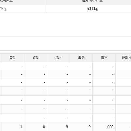
の馬体重
連対時の斤量
4kg
53.0kg
2着
3着
4着～
出走
勝率
連対
-
-
-
-
-
-
-
-
-
-
-
-
-
-
-
-
-
-
-
-
-
-
-
-
-
-
-
-
-
-
-
-
-
-
-
1
0
8
9
.000