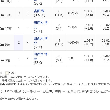
(9.2)
(+1.1)
37.7
0m 11頭
(53.0)
吉田 豊
6
1:03.0
02-03
9
10
462(-2)
(11.5)
(+3.5)
39.3
0m 12頭
(▲50.0)
田面木 博
3
1:02.1
02-02
7
10
464(0)
公
(3.4)
(+1.6)
38.2
0m 10頭
(53.0)
田面木 博
4
1:01.7
01-02
2
4
464(+6)
公
(11.2)
(+0.2)
37.8
0m 9頭
(53.0)
田面木 博
3
1:03.1
02-02
7
4
458
公
(8.1)
(+1.8)
39.2
0m 8頭
(53.0)
:2着
:3着 ]
走成績」はJRAのレースのみとなります。
方、海外で出走したレースの成績となります。
g減
:3kg減
:4kg減（※女性騎手のみ）
:2kg減（※5年以上、又は101勝以上の女性騎手
て 1993年4月以前では一部のレースが上4F、障害レースに関しては平均Fで計測されたデ
一部データがない場合があります。