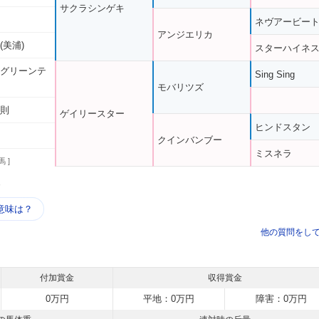
サクラシンゲキ
ネヴアービー
アンジエリカ
(美浦)
スターハイネ
 グリーンテ
Sing Sing
モバリツズ
忠則
ゲイリースター
ヒンドスタン
クインバンブー
ミスネラ
馬 ]
う
意味は？
他の質問をし
付加賞金
収得賞金
0万円
平地：0万円
障害：0万円