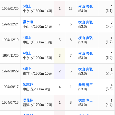
5歳上
横山 典弘
2
1995/01/29
1
12
(3.1)
東京 ダ1600m 14頭
(54.0)
霞ケ浦
横山 典弘
3
1994/12/24
7
6
(6.8)
中山 ダ1800m 14頭
(53.0)
4歳上
横山 典弘
1
1994/12/10
5
8
(1.7)
中山 ダ1800m 13頭
(53.0)
4歳上
横山 典弘
2
1994/11/20
3
7
(6.0)
東京 ダ1200m 16頭
(53.0)
4歳上
横山 典弘
1
1994/10/29
2
5
(2.8)
東京 ダ1600m 10頭
(53.0)
習志野
柴田 善臣
4
1994/09/17
4
1
(6.5)
中山 芝2000m 9頭
(53.0)
咲花特
徳吉 孝士
1
1994/07/16
1
8
(4.2)
新潟 ダ1700m 12頭
(53.0)