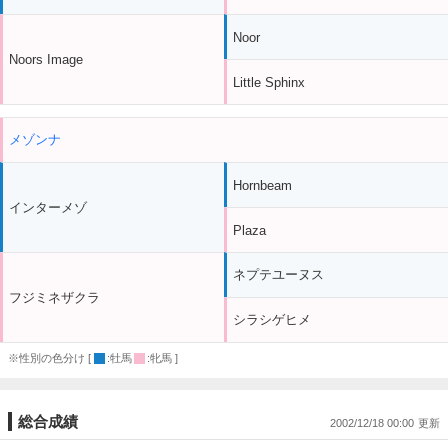
Noor
Noors Image
Little Sphinx
メゾンナ
Hornbeam
インターメゾ
Plaza
ネプテユーヌス
フジミネザクラ
シラシゲヒメ
※性別の色分け [
:牡馬
:牝馬 ]
総合成績
2002/12/18 00:00