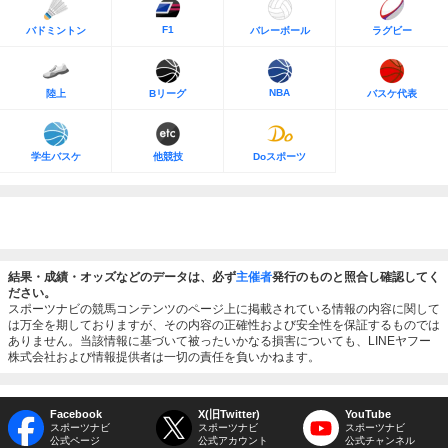
F1
バドミントン
バレーボール
ラグビー
NBA
陸上
Bリーグ
バスケ代表
学生バスケ
他競技
Doスポーツ
結果・成績・オッズなどのデータは、必ず
主催者
発行のものと照合し確認してく
ださい。
スポーツナビの競馬コンテンツのページ上に掲載されている情報の内容に関して
は万全を期しておりますが、その内容の正確性および安全性を保証するものでは
ありません。当該情報に基づいて被ったいかなる損害についても、LINEヤフー
株式会社および情報提供者は一切の責任を負いかねます。
Facebook
X(旧Twitter)
YouTube
スポーツナビ
スポーツナビ
スポーツナビ
公式ページ
公式アカウント
公式チャンネル