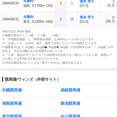
未勝利
徳吉 孝士
2
1994/06/26
1
1
(5.2)
福島 ダ1700m 12頭
(53.0)
未勝利
徳吉 孝士
6
1994/06/11
2
13
(28.7)
東京 ダ1200m 16頭
(53.0)
2002/12/21 00:00 更新
※着順の色分け [
:1着
:2着
:3着 ]
※「平地競走成績」と「障害競走成績」はJRAのレースのみとなります。
※「出走レース」はJRA、地方、海外で出走したレースの成績となります。
※減量表示は[
:1kg減
:2kg減
:3kg減
:4kg減（※女性騎手のみ）
:2kg減（※5
年以上、又は101勝以上の女性騎手のみ）] です。
※「上3F」表記のデータについて 1993年4月以前では一部のレースが上4F、障害レー
スに関しては平均Fで計測されたデータです。
※JRA主催以外のレースでは一部データがない場合があります。
競馬場/ウィンズ（外部サイト）
札幌競馬場
函館競馬場
福島競馬場
新潟競馬場
東京競馬場
中山競馬場