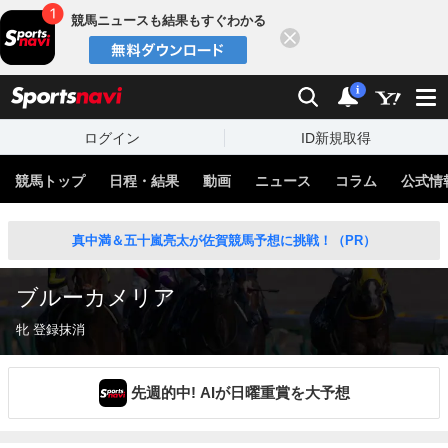
競馬ニュースも結果もすぐわかる
閉じる
スポーツナビ
検索
通知
i
ログイン
ID新規取得
競馬トップ
日程・結果
動画
ニュース
コラム
公式情
真中満＆五十嵐亮太が佐賀競馬予想に挑戦！（PR）
ブルーカメリア
牝 登録抹消
先週的中! AIが日曜重賞を大予想