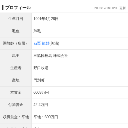
プロフィール
2002/12/18 00:00
生年月日
1991年4月26日
毛色
芦毛
調教師（所属）
石栗 龍雄
(美浦)
馬主
三協軽種馬 株式会社
生産者
野口牧場
産地
門別町
本賞金
6009万円
付加賞金
42.4万円
収得賞金：平地
平地：600万円