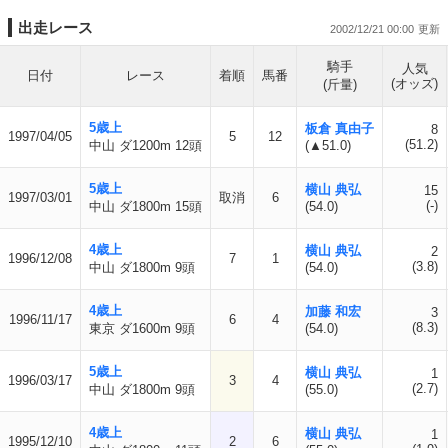
出走レース
2002/12/21 00:00
騎手
人気
日付
レース
着順
馬番
(オッズ)
(斤量)
5歳上
板倉 真由子
8
1997/04/05
5
12
(51.2)
中山 ダ1200m 12頭
(▲51.0)
5歳上
横山 典弘
15
1997/03/01
取消
6
(-)
中山 ダ1800m 15頭
(54.0)
4歳上
横山 典弘
2
1996/12/08
7
1
(3.8)
中山 ダ1800m 9頭
(54.0)
4歳上
加藤 和宏
3
1996/11/17
6
4
(8.3)
東京 ダ1600m 9頭
(54.0)
5歳上
横山 典弘
1
1996/03/17
3
4
(2.7)
中山 ダ1800m 9頭
(55.0)
4歳上
横山 典弘
1
1995/12/10
2
6