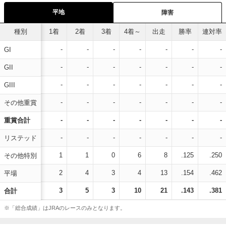
平地
障害
種別
1着
2着
3着
4着～
出走
勝率
連対率
-
-
-
-
-
-
-
GI
-
-
-
-
-
-
-
GII
-
-
-
-
-
-
-
GIII
-
-
-
-
-
-
-
その他重賞
-
-
-
-
-
-
-
重賞合計
-
-
-
-
-
-
-
リステッド
1
1
0
6
8
.125
.250
その他特別
2
4
3
4
13
.154
.462
平場
3
5
3
10
21
.143
.381
合計
※「総合成績」はJRAのレースのみとなります。