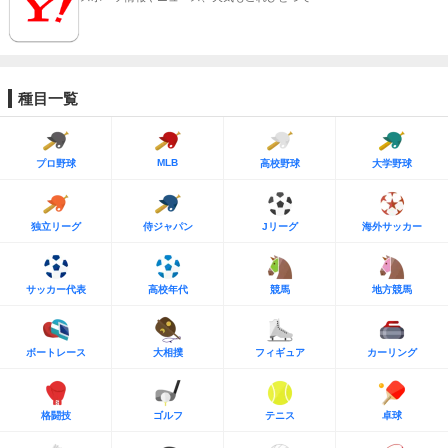
種目一覧
MLB
プロ野球
高校野球
大学野球
独立リーグ
侍ジャパン
Jリーグ
海外サッカー
サッカー代表
高校年代
競馬
地方競馬
ボートレース
大相撲
フィギュア
カーリング
格闘技
ゴルフ
テニス
卓球