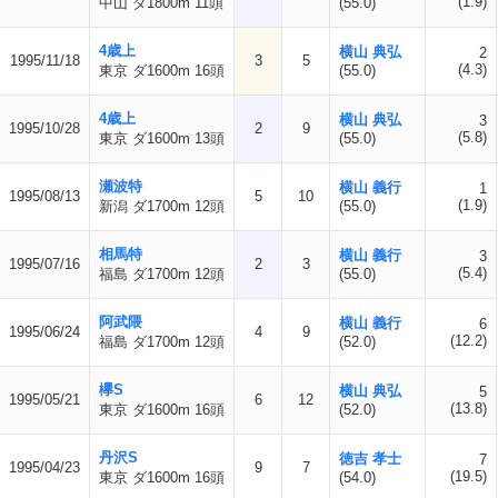
(1.9)
中山 ダ1800m 11頭
(55.0)
4歳上
横山 典弘
2
1995/11/18
3
5
(4.3)
東京 ダ1600m 16頭
(55.0)
4歳上
横山 典弘
3
1995/10/28
2
9
(5.8)
東京 ダ1600m 13頭
(55.0)
瀬波特
横山 義行
1
1995/08/13
5
10
(1.9)
新潟 ダ1700m 12頭
(55.0)
相馬特
横山 義行
3
1995/07/16
2
3
(5.4)
福島 ダ1700m 12頭
(55.0)
阿武隈
横山 義行
6
1995/06/24
4
9
(12.2)
福島 ダ1700m 12頭
(52.0)
欅S
横山 典弘
5
1995/05/21
6
12
(13.8)
東京 ダ1600m 16頭
(52.0)
丹沢S
徳吉 孝士
7
1995/04/23
9
7
(19.5)
東京 ダ1600m 16頭
(54.0)