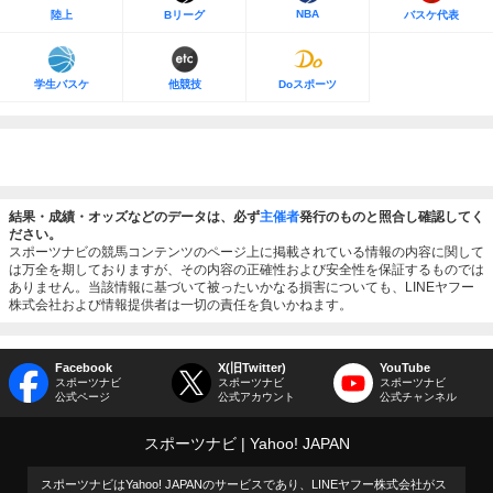
NBA
陸上
Bリーグ
バスケ代表
学生バスケ
他競技
Doスポーツ
結果・成績・オッズなどのデータは、必ず
主催者
発行のものと照合し確認してく
ださい。
スポーツナビの競馬コンテンツのページ上に掲載されている情報の内容に関して
は万全を期しておりますが、その内容の正確性および安全性を保証するものでは
ありません。当該情報に基づいて被ったいかなる損害についても、LINEヤフー
株式会社および情報提供者は一切の責任を負いかねます。
Facebook
X(旧Twitter)
YouTube
スポーツナビ
スポーツナビ
スポーツナビ
公式ページ
公式アカウント
公式チャンネル
スポーツナビ
Yahoo! JAPAN
スポーツナビはYahoo! JAPANのサービスであり、LINEヤフー株式会社がス