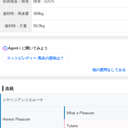
収得賞金：障害
障害：0万円
連対時：馬体重
458kg
連対時：斤量
50.0kg
Agent i に聞いてみよう
スットビレディー 馬名の意味は？
他の質問をしてみる
血統
ジヤツジアンジエルーチ
What a Pleasure
Honest Pleasure
Tularia