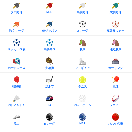
MLB
プロ野球
高校野球
大学野球
独立リーグ
侍ジャパン
Jリーグ
海外サッカー
サッカー代表
高校年代
競馬
地方競馬
ボートレース
大相撲
フィギュア
カーリング
格闘技
ゴルフ
テニス
卓球
F1
バドミントン
バレーボール
ラグビー
NBA
陸上
Bリーグ
バスケ代表