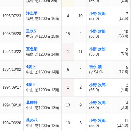
(1.8)
福島 芝1200m 8頭
(56.0)
浄土平
小野 次郎
7
1995/07/23
4
10
(17.6)
福島 芝1200m 16頭
(57.0)
垂水S
小野 次郎
10
1995/05/28
15
2
(33.4)
中京 芝1200m 15頭
(56.0)
五色沼
小野 次郎
2
1994/10/22
1
11
(5.9)
福島 芝1200m 14頭
(55.0)
4歳上
吉永 護
5
1994/10/02
6
4
(17.8)
中山 芝1600m 14頭
(☆54.0)
4歳上
小野 次郎
2
1994/09/17
1
2
(4.6)
中山 芝1200m 13頭
(55.0)
葛飾特
小野 次郎
4
1994/09/10
13
9
(8.3)
中山 芝1200m 13頭
(55.0)
菜の花
小野 次郎
11
1994/03/26
10
3
(114.0)
中山 芝1200m 12頭
(55.0)