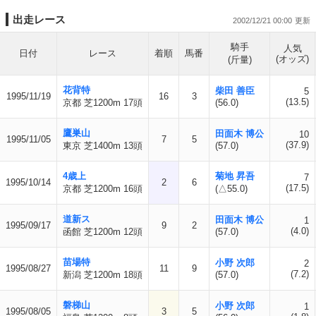
出走レース
2002/12/21 00:00
騎手
人気
日付
レース
着順
馬番
(オッズ)
(斤量)
花背特
柴田 善臣
5
1995/11/19
16
3
(13.5)
京都 芝1200m 17頭
(56.0)
鷹巣山
田面木 博公
10
1995/11/05
7
5
(37.9)
東京 芝1400m 13頭
(57.0)
4歳上
菊地 昇吾
7
1995/10/14
2
6
(17.5)
京都 芝1200m 16頭
(△55.0)
道新ス
田面木 博公
1
1995/09/17
9
2
(4.0)
函館 芝1200m 12頭
(57.0)
苗場特
小野 次郎
2
1995/08/27
11
9
(7.2)
新潟 芝1200m 18頭
(57.0)
磐梯山
小野 次郎
1
1995/08/05
3
5