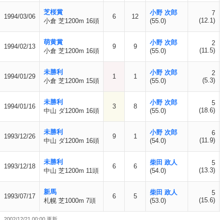
芝桜賞
小野 次郎
7
1994/03/06
6
12
(12.1)
小倉 芝1200m 16頭
(55.0)
萌黄賞
小野 次郎
2
1994/02/13
9
9
(11.5)
小倉 芝1200m 16頭
(55.0)
未勝利
小野 次郎
2
1994/01/29
1
1
(5.3)
小倉 芝1200m 15頭
(55.0)
未勝利
小野 次郎
5
1994/01/16
3
8
(18.6)
中山 ダ1200m 16頭
(55.0)
未勝利
小野 次郎
6
1993/12/26
9
1
(11.9)
中山 ダ1200m 16頭
(54.0)
未勝利
柴田 政人
5
1993/12/18
6
6
(13.3)
中山 芝1200m 11頭
(54.0)
新馬
柴田 政人
5
1993/07/17
6
5
(15.6)
札幌 芝1000m 7頭
(53.0)
2002/12/21 00:00 更新