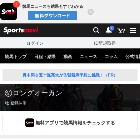
競馬ニュースも結果もすぐわかる
閉じる
スポーツナビ
検索
通知
i
ログイン
ID新規取得
競馬トップ
日程・結果
動画
ニュース
コラム
公式情
真中満＆五十嵐亮太が佐賀競馬予想に挑戦！（PR）
ロングオーカン
牡 登録抹消
無料アプリで競馬情報をチェックする