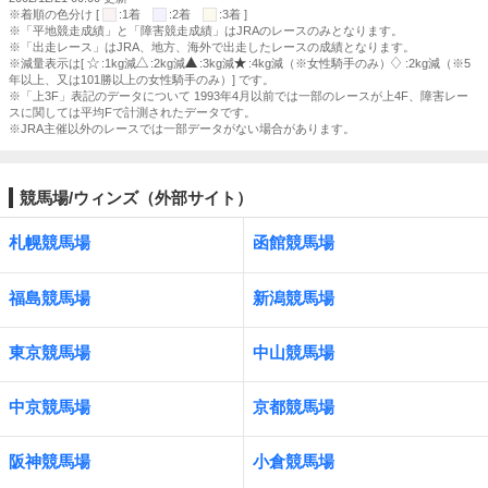
※着順の色分け [
:1着
:2着
:3着 ]
※「平地競走成績」と「障害競走成績」はJRAのレースのみとなります。
※「出走レース」はJRA、地方、海外で出走したレースの成績となります。
※減量表示は[
:1kg減
:2kg減
:3kg減
:4kg減（※女性騎手のみ）
:2kg減（※5
年以上、又は101勝以上の女性騎手のみ）] です。
※「上3F」表記のデータについて 1993年4月以前では一部のレースが上4F、障害レー
スに関しては平均Fで計測されたデータです。
※JRA主催以外のレースでは一部データがない場合があります。
競馬場/ウィンズ（外部サイト）
札幌競馬場
函館競馬場
福島競馬場
新潟競馬場
東京競馬場
中山競馬場
中京競馬場
京都競馬場
阪神競馬場
小倉競馬場