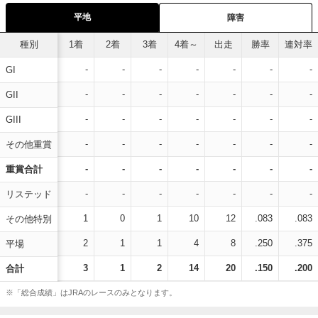
平地
障害
種別
1着
2着
3着
4着～
出走
勝率
連対率
-
-
-
-
-
-
-
GI
-
-
-
-
-
-
-
GII
-
-
-
-
-
-
-
GIII
-
-
-
-
-
-
-
その他重賞
-
-
-
-
-
-
-
重賞合計
-
-
-
-
-
-
-
リステッド
1
0
1
10
12
.083
.083
その他特別
2
1
1
4
8
.250
.375
平場
3
1
2
14
20
.150
.200
合計
※「総合成績」はJRAのレースのみとなります。