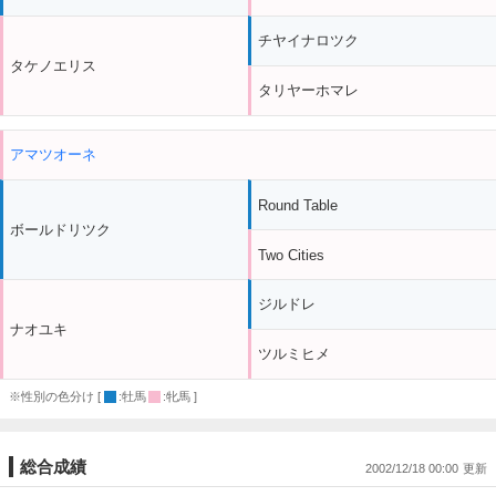
チヤイナロツク
タケノエリス
タリヤーホマレ
アマツオーネ
Round Table
ボールドリツク
Two Cities
ジルドレ
ナオユキ
ツルミヒメ
※性別の色分け [
:牡馬
:牝馬 ]
総合成績
2002/12/18 00:00