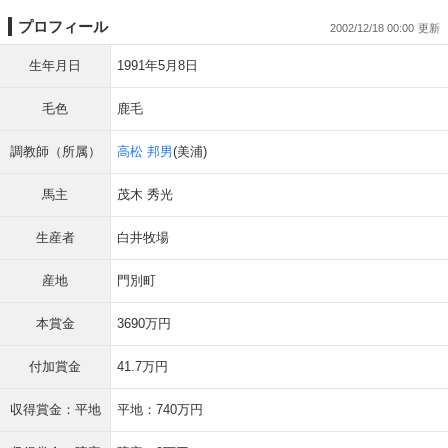
プロフィール
2002/12/18 00:00
生年月日
1991年5月8日
毛色
鹿毛
調教師（所属）
高松 邦男
(美浦)
馬主
茂木 秀光
生産者
白井牧場
産地
門別町
本賞金
3690万円
付加賞金
41.7万円
収得賞金：平地
平地：740万円