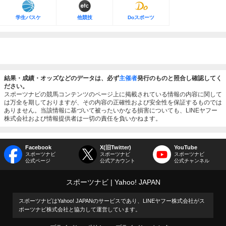
学生バスケ
他競技
Doスポーツ
結果・成績・オッズなどのデータは、必ず
主催者
発行のものと照合し確認してく
ださい。
スポーツナビの競馬コンテンツのページ上に掲載されている情報の内容に関して
は万全を期しておりますが、その内容の正確性および安全性を保証するものでは
ありません。当該情報に基づいて被ったいかなる損害についても、LINEヤフー
株式会社および情報提供者は一切の責任を負いかねます。
Facebook
X(旧Twitter)
YouTube
スポーツナビ
スポーツナビ
スポーツナビ
公式ページ
公式アカウント
公式チャンネル
スポーツナビ
Yahoo! JAPAN
スポーツナビはYahoo! JAPANのサービスであり、LINEヤフー株式会社がス
ポーツナビ株式会社と協力して運営しています。