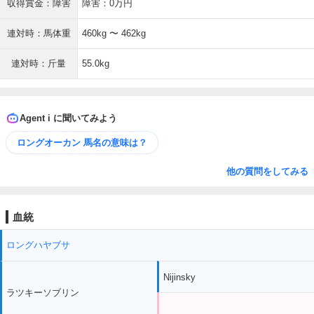
収得賞金：障害
障害：0万円
連対時：馬体重
460kg 〜 462kg
連対時：斤量
55.0kg
Agent i に聞いてみよう
ロングオーカン 馬名の意味は？
他の質問をしてみる
血統
ロングハヤブサ
Nijinsky
ラツキーソブリン