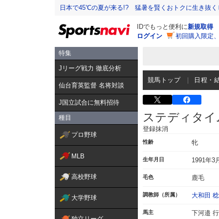
日本で45℃の夏が来る!? 猛暑を賢くおトクに生き抜く
IDでもっと便利に
新規取得
ログイン
初回購入限定
特集
Jリーグ戦力 徹底分析
競馬トップ
日程・
仙台育英監督 名将対談
J国立試合に無料招待
ステディタイ
種目
登録抹消
プロ野球
性齢
牝
MLB
生年月日
1991年3
高校野球
毛色
鹿毛
調教師（所属）
大和田 稔
大学野球
馬主
下河邉 
独立リーグ