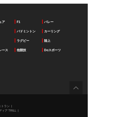
ュア
F1
バレー
バドミントン
カーリング
ラグビー
陸上
レース
他競技
Doスポーツ
ストラン
ィア TRILL