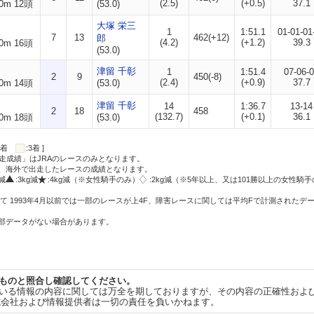
(2.5)
(+0.5)
37.1
0m 12頭
(53.0)
大塚 栄三
1
1:51.1
01-01-01
7
13
462(+12)
郎
(4.2)
(+1.2)
39.3
0m 16頭
(53.0)
津留 千彰
1
1:51.4
07-06-
2
9
450(-8)
(2.4)
(+0.9)
37.7
0m 14頭
(53.0)
津留 千彰
14
1:36.7
13-14
2
18
458
(132.7)
(+0.1)
36.1
0m 18頭
(53.0)
:2着
:3着 ]
走成績」はJRAのレースのみとなります。
方、海外で出走したレースの成績となります。
g減
:3kg減
:4kg減（※女性騎手のみ）
:2kg減（※5年以上、又は101勝以上の女性騎手
て 1993年4月以前では一部のレースが上4F、障害レースに関しては平均Fで計測されたデ
一部データがない場合があります。
ものと照合し確認してください。
いる情報の内容に関しては万全を期しておりますが、その内容の正確性およ
式会社および情報提供者は一切の責任を負いかねます。