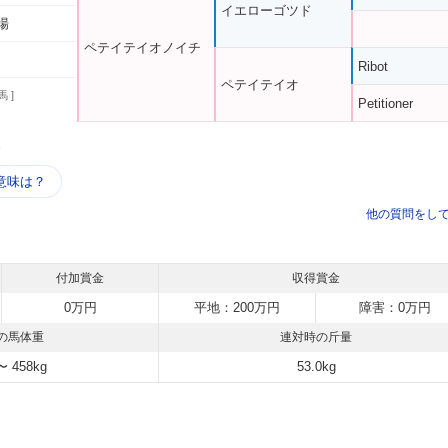
イエローゴツド
場
ペテイテイオノイチ
Ribot
ペテイテイオ
馬 ]
Petitioner
う
意味は？
他の質問をし
付加賞金
収得賞金
0万円
平地：200万円
障害：0万円
の馬体重
連対時の斤量
〜 458kg
53.0kg