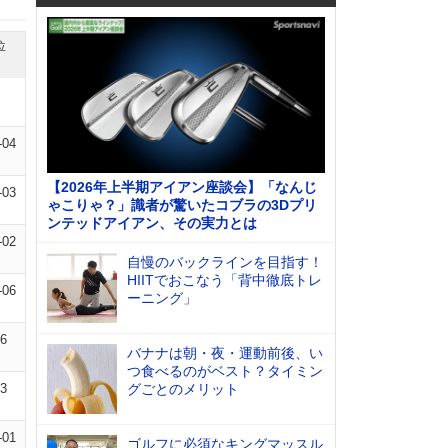
位
-04
【2026年上半期アイアン座談会】「なんじ
-03
ゃこりゃ？」識者が驚いたコブラの3Dプリ
ンテッドアイアン、その実力とは
-02
自慢のバックラインを目指す！
HIITでおこなう「背中徹底トレ
-06
ーニング」
06
バナナは朝・夜・運動前後、い
つ食べるのがベスト？タイミン
03
グごとのメリット
-01
ゴルフに必須なキングマッスル