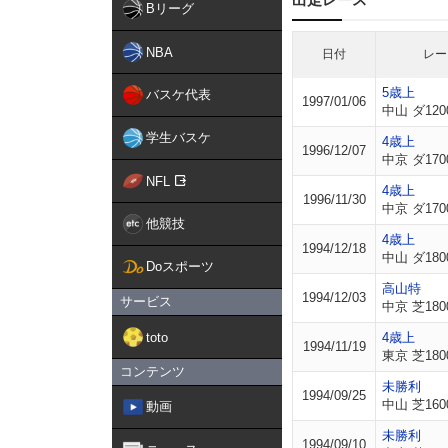
Bリーグ
NBA
日付
レー
5歳上
バスケ代表
1997/01/06
中山 ダ120
学生バスケ
4歳上
1996/12/07
中京 ダ170
NFL
4歳上
1996/11/30
中京 ダ170
他競技
4歳上
1994/12/18
中山 ダ180
Doスポーツ
高山特
1994/12/03
サービス
中京 芝180
toto
4歳上
1994/11/19
東京 芝180
コンテンツ
未勝利
1994/09/25
中山 芝160
動画
未勝利
1994/09/10