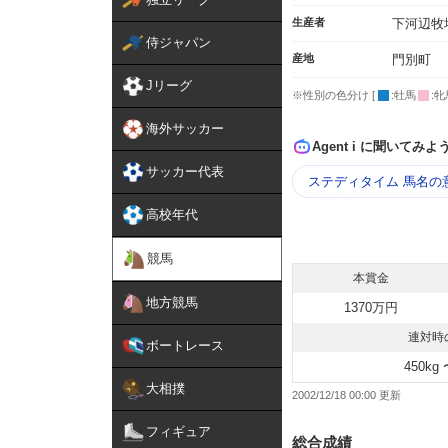
生産者
下河辺牧
侍ジャパン
産地
門別町
Jリーグ
※性別の色分け [
:牡馬
:牝
海外サッカー
Agent i に聞いてみよ
サッカー代表
ステディタイム 馬名の
高校年代
競馬
本賞金
地方競馬
1370万円
連対時
ボートレース
450kg 
大相撲
2002/12/18 00:00
フィギュア
総合成績