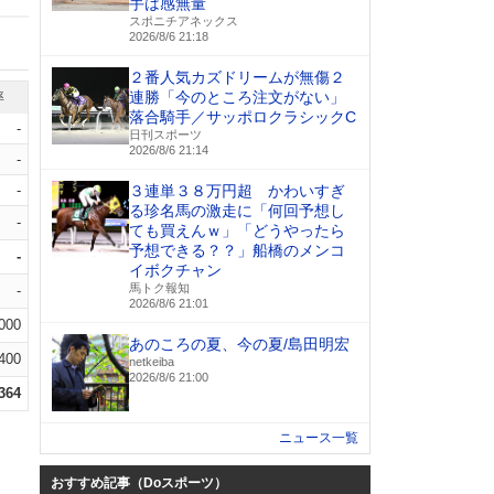
手は感無量
スポニチアネックス
2026/8/6 21:18
２番人気カズドリームが無傷２
連勝「今のところ注文がない」
率
落合騎手／サッポロクラシックC
-
日刊スポーツ
2026/8/6 21:14
-
-
３連単３８万円超 かわいすぎ
る珍名馬の激走に「何回予想し
-
ても買えんｗ」「どうやったら
予想できる？？」船橋のメンコ
-
イボクチャン
馬トク報知
-
2026/8/6 21:01
.000
あのころの夏、今の夏/島田明宏
.400
netkeiba
2026/8/6 21:00
.364
ニュース一覧
おすすめ記事（Doスポーツ）