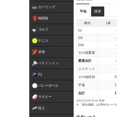
カーリング
平地
障害
格闘技
種別
1着
ゴルフ
GI
-
GII
-
テニス
GIII
-
卓球
その他重賞
-
重賞合計
-
バドミントン
リステッド
-
F1
その他特別
0
平場
1
バレーボール
合計
1
ラグビー
2002/12/18 00:00 更新
※「総合成績」はJRAのレー
陸上
出走レース