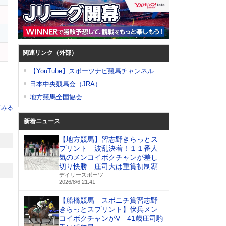
関連リンク（外部）
【YouTube】スポーツナビ競馬チャンネル
日本中央競馬会（JRA）
地方競馬全国協会
てみる
新着ニュース
【地方競馬】習志野きらっとス
プリント 波乱決着！１１番人
気のメンコイボクチャンが差し
切り快勝 庄司大は重賞初制覇
デイリースポーツ
2026/8/6 21:41
【船橋競馬 スポニチ賞習志野
きらっとスプリント】伏兵メン
コイボクチャンがV 41歳庄司騎