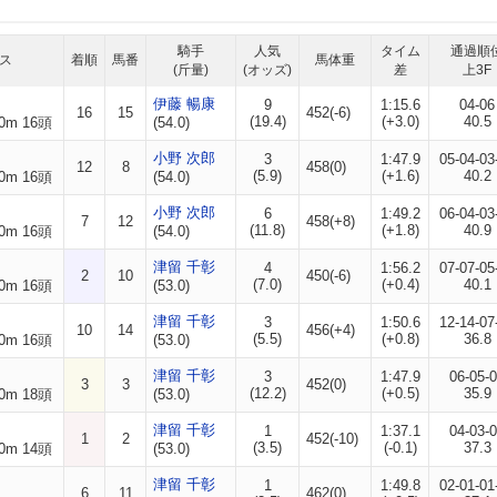
騎手
人気
タイム
通過順
ス
着順
馬番
馬体重
(斤量)
(オッズ)
差
上3F
伊藤 暢康
9
1:15.6
04-06
16
15
452(-6)
(19.4)
(+3.0)
40.5
0m 16頭
(54.0)
小野 次郎
3
1:47.9
05-04-03
12
8
458(0)
(5.9)
(+1.6)
40.2
0m 16頭
(54.0)
小野 次郎
6
1:49.2
06-04-03
7
12
458(+8)
(11.8)
(+1.8)
40.9
0m 16頭
(54.0)
津留 千彰
4
1:56.2
07-07-05
2
10
450(-6)
(7.0)
(+0.4)
40.1
0m 16頭
(53.0)
津留 千彰
3
1:50.6
12-14-07
10
14
456(+4)
(5.5)
(+0.8)
36.8
0m 16頭
(53.0)
津留 千彰
3
1:47.9
06-05-
3
3
452(0)
(12.2)
(+0.5)
35.9
0m 18頭
(53.0)
津留 千彰
1
1:37.1
04-03-
1
2
452(-10)
(3.5)
(-0.1)
37.3
0m 14頭
(53.0)
津留 千彰
1
1:49.8
02-01-01
6
11
462(0)