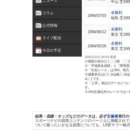
ニュース
中山 芝180
未勝利
コラム
1994/07/03
福島 芝180
公式情報
未勝利
1994/06/12
東京 芝180
ライブ配信
未勝利
1994/05/28
東京 芝160
今日の予定
2002/12/21 00:00 更新
※着順の色分け [
:1着
※「平地競走成績」と「障害競
※「出走レース」はJRA、地
※減量表示は[
:1kg減
:2k
み）] です。
※「上3F」表記のデータについ
す。
※JRA主催以外のレースでは
結果・成績・オッズなどのデータは、必ず
主催者
発行の
スポーツナビの競馬コンテンツのページ上に掲載されて
づいて被ったいかなる損害についても、LINEヤフー株