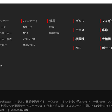
ッカー
バスケット
競馬
ゴルフ
フィギ
リーグ
Bリーグ
競馬
テニス
卓球
外サッカー
NBA
地方競馬
格闘技
大相撲
ッカー代表
バスケ代表
校年代
学生バスケ
NFL
ボート
to
kjapan
ホテル、旅館予約サイト 一休.com
レストラン予約サイト 一休.com レ
料理レシピ動画サービス クラシル
仕事・求人探しはスタンバイ
国内No.1女性向けメデ
st」
Yahoo! JAPAN