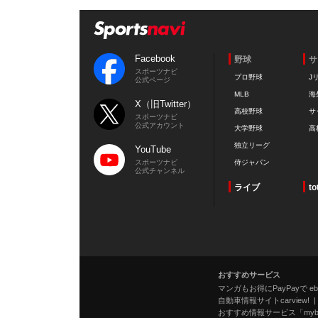
Facebook
野球
サ
スポーツナビ
プロ野球
J
公式ページ
MLB
海
X（旧Twitter）
高校野球
サ
スポーツナビ
公式アカウント
大学野球
高
独立リーグ
YouTube
スポーツナビ
侍ジャパン
公式チャンネル
ライブ
to
おすすめサービス
マンガもお得にPayPayで eboo
自動車情報サイトcarview!
おすすめ情報サービス「mybe