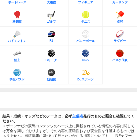
ボートレース
大相撲
フィギュア
カーリング
格闘技
ゴルフ
テニス
卓球
F1
バドミントン
バレーボール
ラグビー
NBA
陸上
Bリーグ
バスケ代表
学生バスケ
他競技
Doスポーツ
結果・成績・オッズなどのデータは、必ず
主催者
発行のものと照合し確認してく
ださい。
スポーツナビの競馬コンテンツのページ上に掲載されている情報の内容に関して
は万全を期しておりますが、その内容の正確性および安全性を保証するものでは
ありません。当該情報に基づいて被ったいかなる損害についても、LINEヤフー