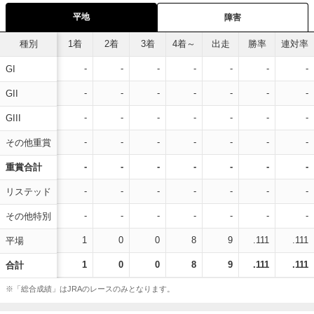
平地
障害
種別
1着
2着
3着
4着～
出走
勝率
連対率
-
-
-
-
-
-
-
GI
-
-
-
-
-
-
-
GII
-
-
-
-
-
-
-
GIII
-
-
-
-
-
-
-
その他重賞
-
-
-
-
-
-
-
重賞合計
-
-
-
-
-
-
-
リステッド
-
-
-
-
-
-
-
その他特別
1
0
0
8
9
.111
.111
平場
1
0
0
8
9
.111
.111
合計
※「総合成績」はJRAのレースのみとなります。