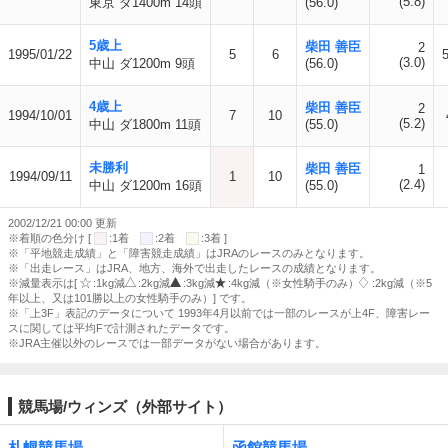
(5.8)
東京 ダ1400m 14頭
(56.0)
5歳上
柴田 善臣
2
1995/01/22
5
6
(3.0)
中山 ダ1200m 9頭
(56.0)
4歳上
柴田 善臣
2
1994/10/01
7
10
(5.2)
中山 ダ1800m 11頭
(55.0)
未勝利
柴田 善臣
1
1994/09/11
1
10
(2.4)
中山 ダ1200m 16頭
(55.0)
2002/12/21 00:00 更新
※着順の色分け [
:1着
:2着
:3着 ]
※「平地競走成績」と「障害競走成績」はJRAのレースのみとなります。
※「出走レース」はJRA、地方、海外で出走したレースの成績となります。
※減量表示は[
:1kg減
:2kg減
:3kg減
:4kg減（※女性騎手のみ）
:2kg減（※5
年以上、又は101勝以上の女性騎手のみ）] です。
※「上3F」表記のデータについて 1993年4月以前では一部のレースが上4F、障害レー
スに関しては平均Fで計測されたデータです。
※JRA主催以外のレースでは一部データがない場合があります。
競馬場/ウィンズ（外部サイト）
札幌競馬場
函館競馬場