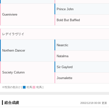
Prince John
Gueniviere
Bold But Baffled
レデイラヴリイ
Nearctic
Northern Dancer
Natalma
Sir Gaylord
Society Column
Journalette
※性別の色分け [
:牡馬
:牝馬 ]
総合成績
2002/12/18 00:00