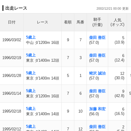
出走レース
2002/12/21 00:00
騎手
人気
日付
レース
着順
馬番
(オッズ)
(斤量)
5歳上
柴田 善臣
5
1996/03/02
9
7
(10.9)
中山 ダ1200m 16頭
(57.0)
5歳上
柴田 善臣
6
1996/02/19
7
3
(12.4)
東京 ダ1400m 12頭
(57.0)
5歳上
蛯沢 誠治
12
1996/01/28
5
1
(30.0)
東京 ダ1400m 14頭
(57.0)
5歳上
柴田 善臣
9
1996/01/14
7
6
(42.8)
東京 ダ1200m 16頭
(57.0)
5歳上
加藤 和宏
6
1995/02/18
9
10
(16.5)
東京 ダ1400m 14頭
(56.0)
5歳上
柴田 善臣
2
1995/02/12
7
12