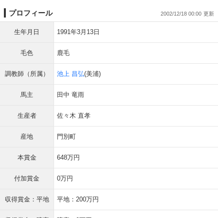
プロフィール
2002/12/18 00:00
生年月日
1991年3月13日
毛色
鹿毛
調教師（所属）
池上 昌弘
(美浦)
馬主
田中 竜雨
生産者
佐々木 直孝
産地
門別町
本賞金
648万円
付加賞金
0万円
収得賞金：平地
平地：200万円