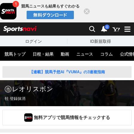
競馬ニュースも結果もすぐわかる
閉じる
スポーツナビ
検索
通知
i
ログイン
ID新規取得
競馬トップ
日程・結果
動画
ニュース
コラム
公式情
【連載】競馬予想AI『VUMA』の3連複指南
レオリスボン
牡 登録抹消
無料アプリで競馬情報をチェックする