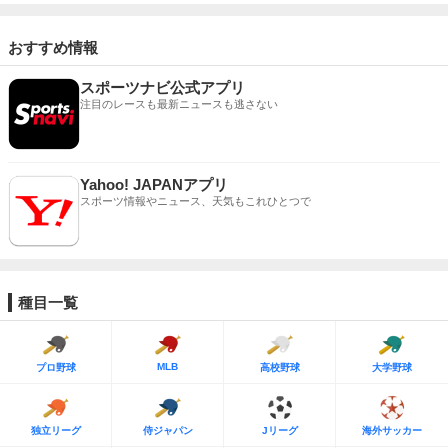
おすすめ情報
スポーツナビ公式アプリ
注目のレースも最新ニュースも逃さない
Yahoo! JAPANアプリ
スポーツ情報やニュース、天気もこれひとつで
種目一覧
MLB
プロ野球
高校野球
大学野球
独立リーグ
侍ジャパン
Jリーグ
海外サッカー