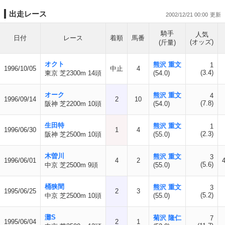
出走レース
2002/12/21 00:00
騎手
人気
日付
レース
着順
馬番
(オッズ)
(斤量)
オクト
熊沢 重文
1
1996/10/05
中止
4
(3.4)
東京 芝2300m 14頭
(54.0)
オーク
熊沢 重文
4
1996/09/14
2
10
(7.8)
阪神 芝2200m 10頭
(54.0)
生田特
熊沢 重文
1
1996/06/30
1
4
(2.3)
阪神 芝2500m 10頭
(55.0)
木曽川
熊沢 重文
3
1996/06/01
4
2
(5.6)
中京 芝2500m 9頭
(55.0)
桶狭間
熊沢 重文
3
1995/06/25
2
3
(5.2)
中京 芝2500m 10頭
(55.0)
灘S
菊沢 隆仁
7
1995/06/04
2
1