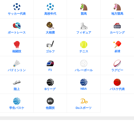
サッカー代表
高校年代
競馬
地方競馬
ボートレース
大相撲
フィギュア
カーリング
格闘技
ゴルフ
テニス
卓球
F1
バドミントン
バレーボール
ラグビー
NBA
陸上
Bリーグ
バスケ代表
学生バスケ
他競技
Doスポーツ