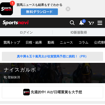
競馬ニュースも結果もすぐわかる
閉じる
スポーツナビ
検索
通知
i
ログイン
ID新規取得
競馬トップ
日程・結果
動画
ニュース
コラム
公式情
真中満＆五十嵐亮太が佐賀競馬予想に挑戦！（PR）
ナイスガルボ
牝 登録抹消
先週的中! AIが日曜重賞を大予想