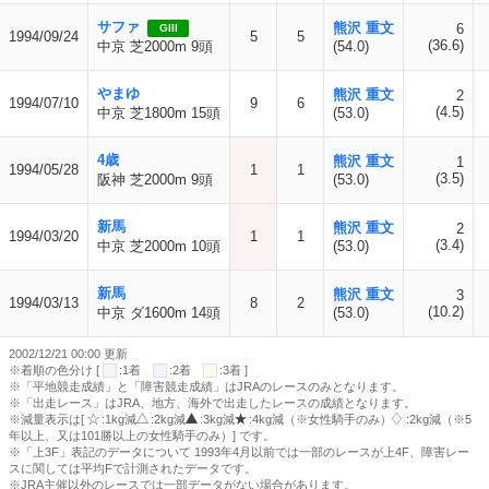
サファ
熊沢 重文
6
GIII
1994/09/24
5
5
(36.6)
中京 芝2000m 9頭
(54.0)
やまゆ
熊沢 重文
2
1994/07/10
9
6
(4.5)
中京 芝1800m 15頭
(53.0)
4歳
熊沢 重文
1
1994/05/28
1
1
(3.5)
阪神 芝2000m 9頭
(53.0)
新馬
熊沢 重文
2
1994/03/20
1
1
(3.4)
中京 芝2000m 10頭
(53.0)
新馬
熊沢 重文
3
1994/03/13
8
2
(10.2)
中京 ダ1600m 14頭
(53.0)
2002/12/21 00:00 更新
※着順の色分け [
:1着
:2着
:3着 ]
※「平地競走成績」と「障害競走成績」はJRAのレースのみとなります。
※「出走レース」はJRA、地方、海外で出走したレースの成績となります。
※減量表示は[
:1kg減
:2kg減
:3kg減
:4kg減（※女性騎手のみ）
:2kg減（※5
年以上、又は101勝以上の女性騎手のみ）] です。
※「上3F」表記のデータについて 1993年4月以前では一部のレースが上4F、障害レー
スに関しては平均Fで計測されたデータです。
※JRA主催以外のレースでは一部データがない場合があります。