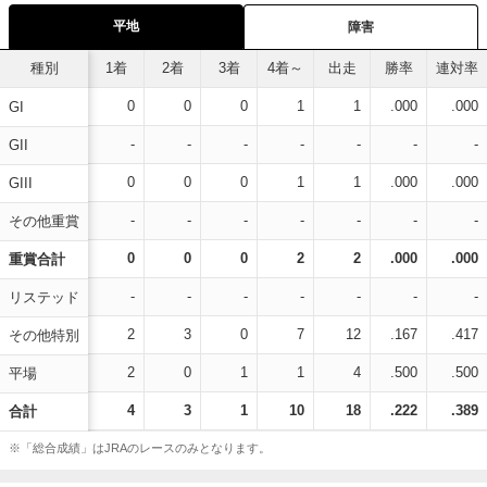
平地
障害
種別
1着
2着
3着
4着～
出走
勝率
連対率
0
0
0
1
1
.000
.000
GI
-
-
-
-
-
-
-
GII
0
0
0
1
1
.000
.000
GIII
-
-
-
-
-
-
-
その他重賞
0
0
0
2
2
.000
.000
重賞合計
-
-
-
-
-
-
-
リステッド
2
3
0
7
12
.167
.417
その他特別
2
0
1
1
4
.500
.500
平場
4
3
1
10
18
.222
.389
合計
※「総合成績」はJRAのレースのみとなります。