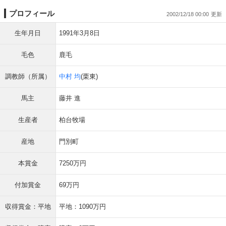
プロフィール
2002/12/18 00:00
生年月日
1991年3月8日
毛色
鹿毛
調教師（所属）
中村 均
(栗東)
馬主
藤井 進
生産者
柏台牧場
産地
門別町
本賞金
7250万円
付加賞金
69万円
収得賞金：平地
平地：1090万円