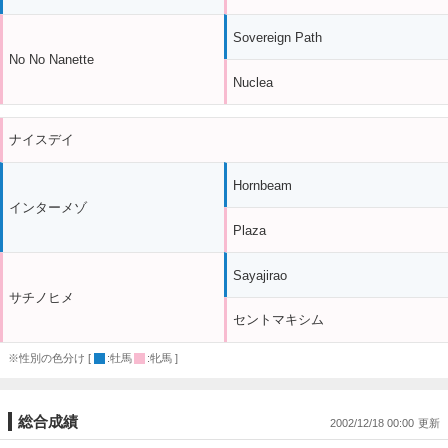
Sovereign Path
No No Nanette
Nuclea
ナイスデイ
Hornbeam
インターメゾ
Plaza
Sayajirao
サチノヒメ
セントマキシム
※性別の色分け [
:牡馬
:牝馬 ]
総合成績
2002/12/18 00:00