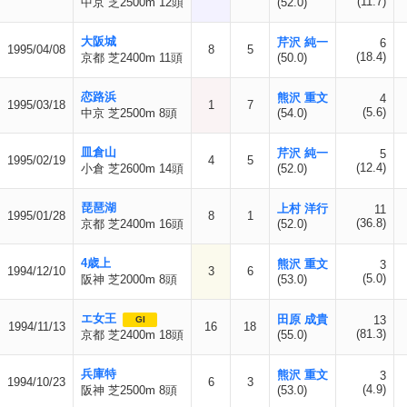
(11.7)
中京 芝2500m 12頭
(52.0)
大阪城
芹沢 純一
6
1995/04/08
8
5
(18.4)
京都 芝2400m 11頭
(50.0)
恋路浜
熊沢 重文
4
1995/03/18
1
7
(5.6)
中京 芝2500m 8頭
(54.0)
皿倉山
芹沢 純一
5
1995/02/19
4
5
(12.4)
小倉 芝2600m 14頭
(52.0)
琵琶湖
上村 洋行
11
1995/01/28
8
1
(36.8)
京都 芝2400m 16頭
(52.0)
4歳上
熊沢 重文
3
1994/12/10
3
6
(5.0)
阪神 芝2000m 8頭
(53.0)
エ女王
田原 成貴
13
GI
1994/11/13
16
18
(81.3)
京都 芝2400m 18頭
(55.0)
兵庫特
熊沢 重文
3
1994/10/23
6
3
(4.9)
阪神 芝2500m 8頭
(53.0)