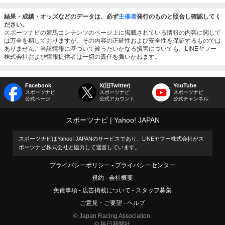
結果・成績・オッズなどのデータは、必ず
主催者
発行のものと照合し確認してく
ださい。
スポーツナビの競馬コンテンツのページ上に掲載されている情報の内容に関して
は万全を期しておりますが、その内容の正確性および安全性を保証するものでは
ありません。当該情報に基づいて被ったいかなる損害についても、LINEヤフー
株式会社および情報提供者は一切の責任を負いかねます。
Facebook
X(旧Twitter)
YouTube
スポーツナビ
スポーツナビ
スポーツナビ
公式ページ
公式アカウント
公式チャンネル
スポーツナビ
Yahoo! JAPAN
スポーツナビはYahoo! JAPANのサービスであり、LINEヤフー株式会社がス
ポーツナビ株式会社と協力して運営しています。
プライバシーポリシー
プライバシーセンター
規約
会社概要
免責事項
広告掲載について
スタッフ募集
ご意見・ご要望
ヘルプ
© Japan Racing Association.
© 毎日新聞社