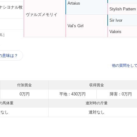
Artaius
ナシヨナル牧
Stylish Pattern
ヴァルズメモリイ
Sir Ivor
Val’s Girl
Valoris
馬 ]
う
の意味は？
他の質問をし
付加賞金
収得賞金
0万円
平地：430万円
障害：0万円
の馬体重
連対時の斤量
対なし
連対なし