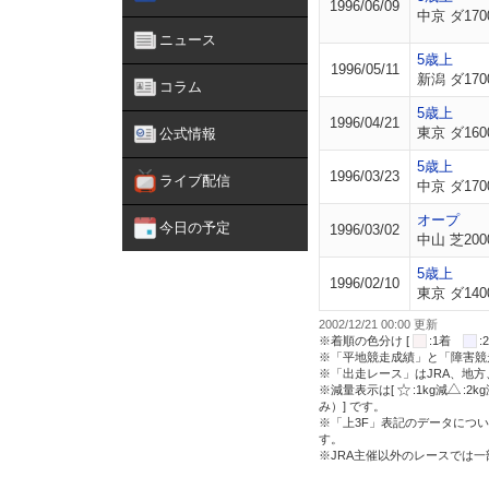
1996/06/09
中京 ダ170
ニュース
5歳上
1996/05/11
新潟 ダ170
コラム
5歳上
1996/04/21
東京 ダ160
公式情報
5歳上
1996/03/23
ライブ配信
中京 ダ170
オープ
今日の予定
1996/03/02
中山 芝200
5歳上
1996/02/10
東京 ダ140
2002/12/21 00:00 更新
※着順の色分け [
:1着
※「平地競走成績」と「障害競
※「出走レース」はJRA、地
※減量表示は[
:1kg減
:2k
み）] です。
※「上3F」表記のデータについ
す。
※JRA主催以外のレースでは