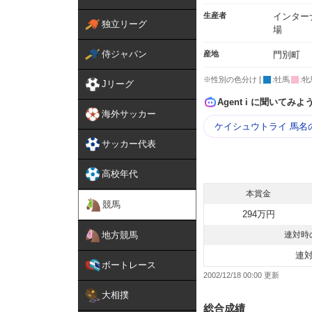
生産者
インター
独立リーグ
場
侍ジャパン
産地
門別町
※性別の色分け [
:牡馬
:牝
Jリーグ
Agent i に聞いてみよ
海外サッカー
ケイシュウトライ 馬名
サッカー代表
高校年代
本賞金
競馬
294万円
地方競馬
連対時
連
ボートレース
2002/12/18 00:00
大相撲
総合成績