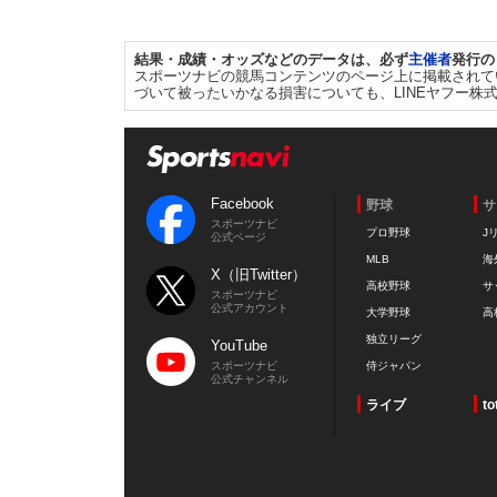
結果・成績・オッズなどのデータは、必ず
主催者
発行の
スポーツナビの競馬コンテンツのページ上に掲載されて
づいて被ったいかなる損害についても、LINEヤフー株
Facebook
野球
サ
スポーツナビ
プロ野球
J
公式ページ
MLB
海
X（旧Twitter）
高校野球
サ
スポーツナビ
公式アカウント
大学野球
高
独立リーグ
YouTube
スポーツナビ
侍ジャパン
公式チャンネル
ライブ
to