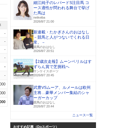
細江純子のレパードS注目馬 コ
ース適性が問われる舞台で挙げ
た馬は
netkeiba
2026/8/7 21:00
率
新連載・たかぎさんのおはなし
-
－競馬と人がつないでくれる日
-
常。－
競馬のおはなし
-
2026/8/7 20:51
-
【2歳次走報】ムーンベリルはす
-
ずらん賞で芝挑戦へ
サンケイスポーツ
-
2026/8/7 20:45
.000
武豊VSムーア、ルメールは欧州
主将…豪華メンバー集結のシャ
.000
ーガーカップ
.000
競馬のおはなし
2026/8/7 20:44
ニュース一覧
おすすめ記事（Doスポーツ）