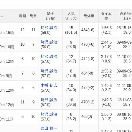
騎手
人気
タイム
通過順
ス
着順
馬番
馬体重
(斤量)
(オッズ)
差
上3F
蛯沢 誠治
15
1:56.6
15-15-15
12
11
484(+6)
(181.6)
(+2.3)
39.3
0m 16頭
(56.0)
蛯沢 誠治
9
2:44.6
09-09-09
10
7
478(+6)
(26.6)
(+1.8)
38.2
0m 10頭
(56.0)
蛯沢 誠治
12
2:17.3
11-10-09
6
10
472(+8)
(84.7)
(+0.9)
38.5
0m 12頭
(57.0)
蛯沢 誠治
8
1:55.2
09-09-09
7
8
464(-8)
(47.9)
(+2.0)
39.2
0m 9頭
(57.0)
木幡 初広
10
1:49.6
11-11-09
5
6
472(+2)
(54.9)
(+2.2)
39.9
0m 12頭
(57.0)
蛯沢 誠治
10
1:49.5
12-11-08
11
9
470(+2)
(39.6)
(+1.8)
39.7
0m 12頭
(57.0)
蛯沢 誠治
8
1:56.0
09-09-10
6
10
468(0)
(23.2)
(+1.3)
38.9
0m 11頭
(57.0)
西田 雄一
11
1:48.8
16-16-12