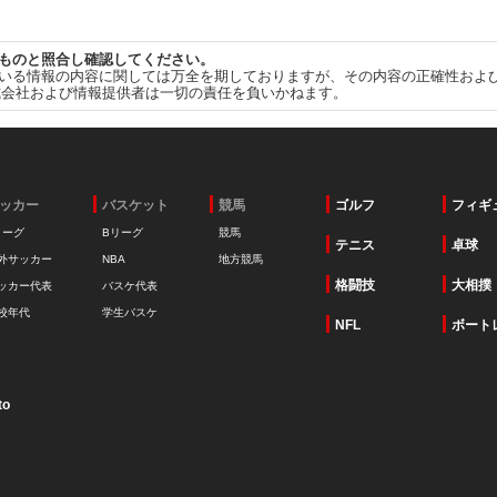
ものと照合し確認してください。
いる情報の内容に関しては万全を期しておりますが、その内容の正確性およ
式会社および情報提供者は一切の責任を負いかねます。
ッカー
バスケット
競馬
ゴルフ
フィギ
リーグ
Bリーグ
競馬
テニス
卓球
外サッカー
NBA
地方競馬
格闘技
大相撲
ッカー代表
バスケ代表
校年代
学生バスケ
NFL
ボート
to