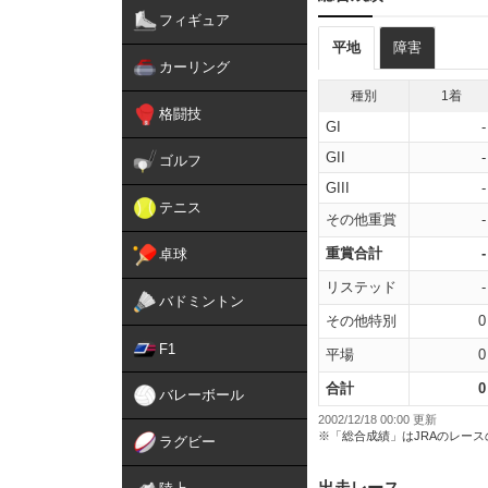
フィギュア
平地
障害
カーリング
種別
1着
格闘技
GI
-
GII
-
ゴルフ
GIII
-
テニス
その他重賞
-
重賞合計
-
卓球
リステッド
-
バドミントン
その他特別
0
F1
平場
0
合計
0
バレーボール
2002/12/18 00:00 更新
※「総合成績」はJRAのレー
ラグビー
出走レース