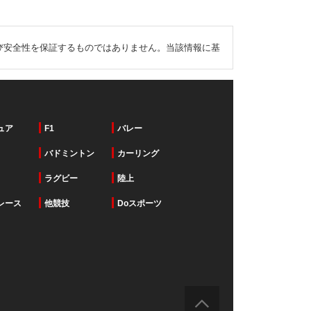
び安全性を保証するものではありません。当該情報に基
ュア
F1
バレー
バドミントン
カーリング
ラグビー
陸上
レース
他競技
Doスポーツ