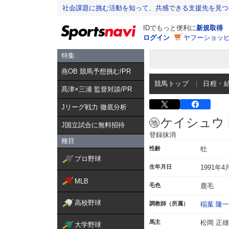
社会課題に挑む活動を知って、共感できる支援先を見つ
IDでもっと便利に
新規取得
ログイン
ヤフーショッピ
特集
燕OB 競馬予想挑む/PR
競馬トップ
日程・
髙津×三浦 監督対談/PR
Jリーグ戦力 徹底分析
ケイシュウ
J国立試合に無料招待
登録抹消
種目
性齢
牡
プロ野球
生年月日
1991年4
MLB
毛色
鹿毛
高校野球
調教師（所属）
稲葉 隆一
馬主
松岡 正雄
大学野球