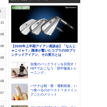
位
-15
-09
-08
【2026年上半期アイアン座談会】「なんじ
ゃこりゃ？」識者が驚いたコブラの3Dプリ
ンテッドアイアン、その実力とは
-09
自慢のバックラインを目指す！
HIITでおこなう「背中徹底トレ
-09
ーニング」
-09
バナナは朝・夜・運動前後、い
つ食べるのがベスト？タイミン
-07
グごとのメリット
-12