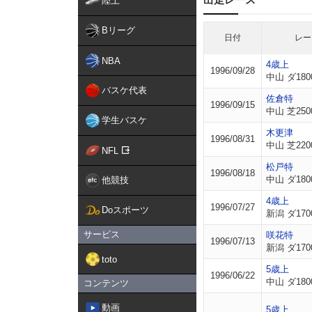
陸上
Bリーグ
日付
レー
NBA
4歳上
1996/09/28
中山 ダ180
バスケ代表
佐倉特
1996/09/15
中山 芝250
学生バスケ
木更津
1996/08/31
中山 芝220
NFL
松戸特
1996/08/18
中山 ダ180
他競技
4歳上
1996/07/27
Doスポーツ
新潟 ダ170
サービス
咲花特
1996/07/13
新潟 ダ170
toto
5歳上
1996/06/22
中山 ダ180
コンテンツ
動画
5歳上