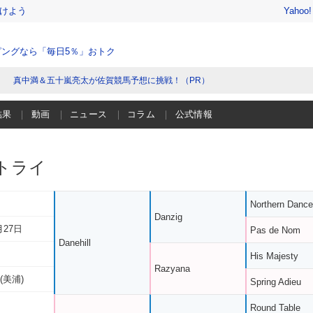
けよう
Yahoo
ングなら「毎日5％」おトク
真中満＆五十嵐亮太が佐賀競馬予想に挑戦！（PR）
結果
動画
ニュース
コラム
公式情報
トライ
Northern Dance
Danzig
月27日
Pas de Nom
Danehill
His Majesty
Razyana
(美浦)
Spring Adieu
Round Table