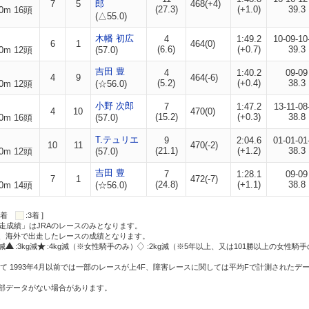
7
5
郎
468(+4)
(27.3)
(+1.0)
39.3
0m 16頭
(△55.0)
木幡 初広
4
1:49.2
10-09-10
6
1
464(0)
(6.6)
(+0.7)
39.3
0m 12頭
(57.0)
吉田 豊
4
1:40.2
09-09
4
9
464(-6)
(5.2)
(+0.4)
38.3
0m 12頭
(☆56.0)
小野 次郎
7
1:47.2
13-11-08
4
10
470(0)
(15.2)
(+0.3)
38.8
0m 16頭
(57.0)
T.テュリエ
9
2:04.6
01-01-01
10
11
470(-2)
(21.1)
(+1.2)
38.3
0m 12頭
(57.0)
吉田 豊
7
1:28.1
09-09
7
1
472(-7)
(24.8)
(+1.1)
38.8
0m 14頭
(☆56.0)
:2着
:3着 ]
走成績」はJRAのレースのみとなります。
方、海外で出走したレースの成績となります。
g減
:3kg減
:4kg減（※女性騎手のみ）
:2kg減（※5年以上、又は101勝以上の女性騎手
て 1993年4月以前では一部のレースが上4F、障害レースに関しては平均Fで計測されたデ
一部データがない場合があります。