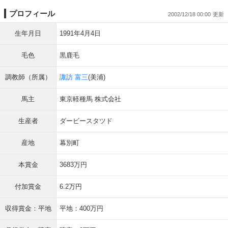
プロフィール
2002/12/18 00:00
生年月日
1991年4月4日
毛色
黒鹿毛
調教師（所属）
諏訪 富三
(美浦)
馬主
東京軽種馬 株式会社
生産者
ダービースタツド
産地
幕別町
本賞金
3683万円
付加賞金
6.2万円
収得賞金：平地
平地：400万円