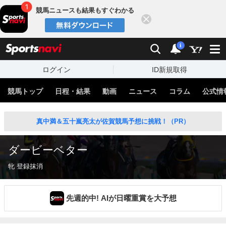
競馬ニュースも結果もすぐわかる
閉じる
スポーツナビ
検索
通知
i
ログイン
ID新規取得
競馬トップ
日程・結果
動画
ニュース
コラム
公式情
真中満＆五十嵐亮太が佐賀競馬予想に挑戦！（PR）
ダービーベター
牝 登録抹消
先週的中! AIが日曜重賞を大予想