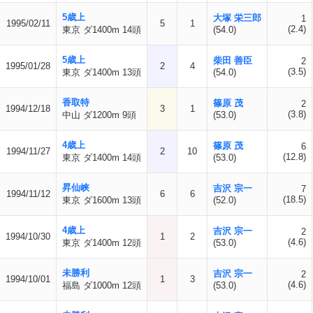
5歳上
大塚 栄三郎
1
1995/02/11
5
1
(2.4)
東京 ダ1400m 14頭
(54.0)
5歳上
柴田 善臣
2
1995/01/28
2
4
(3.5)
東京 ダ1400m 13頭
(54.0)
香取特
篠原 茂
2
1994/12/18
3
1
(3.8)
中山 ダ1200m 9頭
(53.0)
4歳上
篠原 茂
6
1994/11/27
2
10
(12.8)
東京 ダ1400m 14頭
(53.0)
昇仙峡
吉沢 宗一
7
1994/11/12
6
6
(18.5)
東京 ダ1600m 13頭
(52.0)
4歳上
吉沢 宗一
2
1994/10/30
1
2
(4.6)
東京 ダ1400m 12頭
(53.0)
未勝利
吉沢 宗一
2
1994/10/01
1
3
(4.6)
福島 ダ1000m 12頭
(53.0)