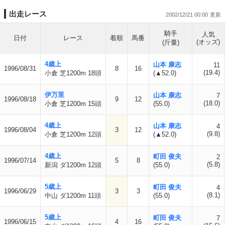
出走レース
2002/12/21 00:00
騎手
人気
日付
レース
着順
馬番
(オッズ)
(斤量)
4歳上
山本 康志
11
1996/08/31
8
16
(19.4)
小倉 芝1200m 18頭
(▲52.0)
伊万里
山本 康志
7
1996/08/18
9
12
(18.0)
小倉 芝1200m 15頭
(55.0)
4歳上
山本 康志
4
1996/08/04
3
12
(9.8)
小倉 芝1200m 12頭
(▲52.0)
4歳上
町田 俊夫
2
1996/07/14
5
8
(5.8)
新潟 ダ1200m 12頭
(55.0)
5歳上
町田 俊夫
4
1996/06/29
3
3
(8.1)
中山 ダ1200m 11頭
(55.0)
5歳上
町田 俊夫
7
1996/06/15
4
16