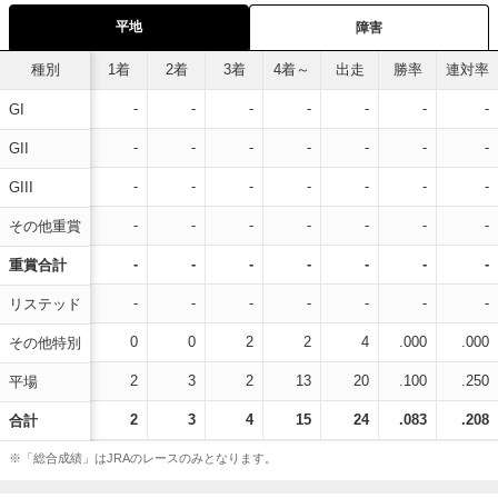
平地
障害
種別
1着
2着
3着
4着～
出走
勝率
連対率
-
-
-
-
-
-
-
GI
-
-
-
-
-
-
-
GII
-
-
-
-
-
-
-
GIII
-
-
-
-
-
-
-
その他重賞
-
-
-
-
-
-
-
重賞合計
-
-
-
-
-
-
-
リステッド
0
0
2
2
4
.000
.000
その他特別
2
3
2
13
20
.100
.250
平場
2
3
4
15
24
.083
.208
合計
※「総合成績」はJRAのレースのみとなります。