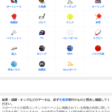
ボートレース
大相撲
フィギュア
カーリング
格闘技
ゴルフ
テニス
卓球
F1
バドミントン
バレーボール
ラグビー
NBA
陸上
Bリーグ
バスケ代表
学生バスケ
他競技
Doスポーツ
結果・成績・オッズなどのデータは、必ず
主催者
発行のものと照合し確認してく
ださい。
スポーツナビの競馬コンテンツのページ上に掲載されている情報の内容に関して
は万全を期しておりますが、その内容の正確性および安全性を保証するものでは