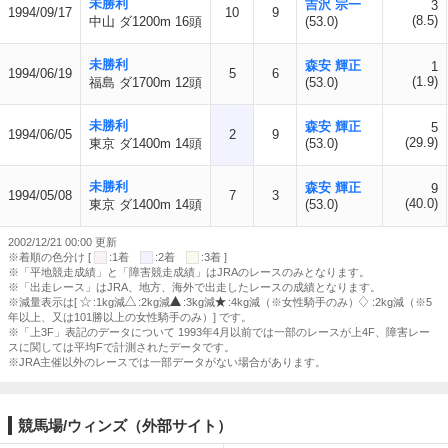
未勝利
吉沢 宗一
3
1994/09/17
10
9
(8.5)
中山 ダ1200m 16頭
(53.0)
未勝利
森安 輝正
1
1994/06/19
5
6
(1.9)
福島 ダ1700m 12頭
(53.0)
未勝利
森安 輝正
5
1994/06/05
2
9
(29.9)
東京 ダ1400m 14頭
(53.0)
未勝利
森安 輝正
9
1994/05/08
7
3
(40.0)
東京 ダ1400m 14頭
(53.0)
2002/12/21 00:00 更新
※着順の色分け [
:1着
:2着
:3着 ]
※「平地競走成績」と「障害競走成績」はJRAのレースのみとなります。
※「出走レース」はJRA、地方、海外で出走したレースの成績となります。
※減量表示は[
:1kg減
:2kg減
:3kg減
:4kg減（※女性騎手のみ）
:2kg減（※5
年以上、又は101勝以上の女性騎手のみ）] です。
※「上3F」表記のデータについて 1993年4月以前では一部のレースが上4F、障害レー
スに関しては平均Fで計測されたデータです。
※JRA主催以外のレースでは一部データがない場合があります。
競馬場/ウィンズ（外部サイト）