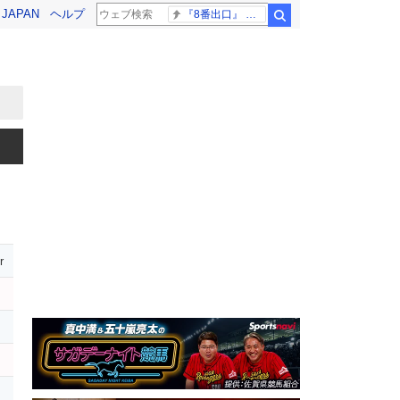
! JAPAN
ヘルプ
『8番出口』 金ロー
検索
r
ロ
ー