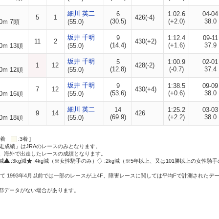
細川 英二
6
1:02.6
04-04
5
1
426(-4)
(30.5)
(+2.0)
38.0
0m 7頭
(55.0)
坂井 千明
9
1:12.4
09-11
11
2
430(+2)
(14.4)
(+1.6)
37.9
0m 13頭
(55.0)
坂井 千明
5
1:00.9
02-01
1
12
428(-2)
(12.8)
(-0.7)
37.4
0m 12頭
(55.0)
坂井 千明
9
1:38.5
09-09
7
12
430(+4)
(53.6)
(+0.6)
38.0
0m 16頭
(55.0)
細川 英二
14
1:25.2
03-03
9
14
426
(69.9)
(+2.2)
38.0
0m 18頭
(55.0)
:2着
:3着 ]
走成績」はJRAのレースのみとなります。
方、海外で出走したレースの成績となります。
g減
:3kg減
:4kg減（※女性騎手のみ）
:2kg減（※5年以上、又は101勝以上の女性騎手
て 1993年4月以前では一部のレースが上4F、障害レースに関しては平均Fで計測されたデ
一部データがない場合があります。