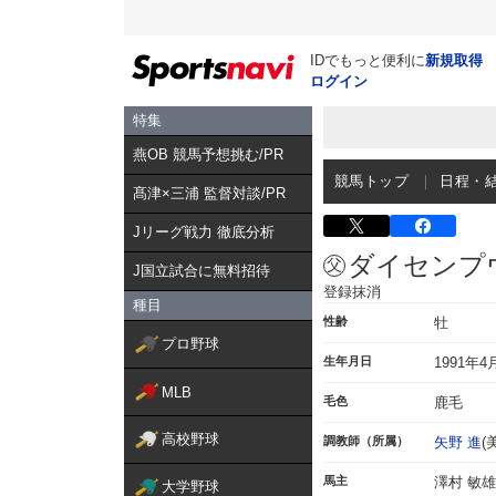
IDでもっと便利に
新規取得
ログイン
特集
燕OB 競馬予想挑む/PR
競馬トップ
日程・
髙津×三浦 監督対談/PR
Jリーグ戦力 徹底分析
ダイセンプ
J国立試合に無料招待
登録抹消
種目
性齢
牡
プロ野球
生年月日
1991年4
MLB
毛色
鹿毛
高校野球
調教師（所属）
矢野 進
(
馬主
澤村 敏雄
大学野球