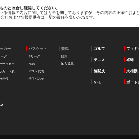
ものと照合し確認してください。
いる情報の内容に関しては万全を期しておりますが、その内容の正確性およ
式会社および情報提供者は一切の責任を負いかねます。
ッカー
バスケット
競馬
ゴルフ
フィギ
リーグ
Bリーグ
競馬
テニス
卓球
外サッカー
NBA
地方競馬
格闘技
大相撲
ッカー代表
バスケ代表
校年代
学生バスケ
NFL
ボート
to