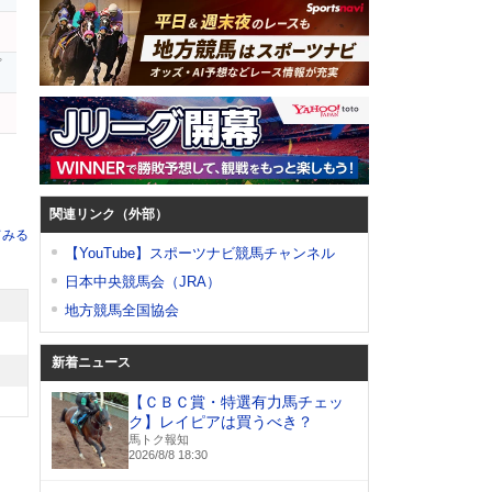
プ
関連リンク（外部）
てみる
【YouTube】スポーツナビ競馬チャンネル
日本中央競馬会（JRA）
地方競馬全国協会
新着ニュース
【ＣＢＣ賞・特選有力馬チェッ
ク】レイピアは買うべき？
馬トク報知
2026/8/8 18:30