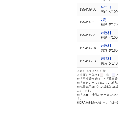
臥牛山
1994/09/03
函館 ダ100
4歳
1994/07/10
福島 芝120
未勝利
1994/06/25
福島 ダ100
未勝利
1994/06/04
東京 芝160
未勝利
1994/05/14
東京 芝140
2002/12/21 00:00 更新
※着順の色分け [
:1着
※「平地競走成績」と「障害競
※「出走レース」はJRA、地
※減量表示は[
:1kg減
:2k
み）] です。
※「上3F」表記のデータについ
す。
※JRA主催以外のレースでは