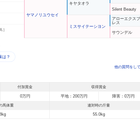
キヤタオラ
Silent Beauty
ヤマノリユウセイ
アローエクス
レス
ミスサイテーシヨン
馬 ]
サウンデル
う
味は？
他の質問をし
付加賞金
収得賞金
0万円
平地：200万円
障害：0万円
の馬体重
連対時の斤量
8kg
55.0kg