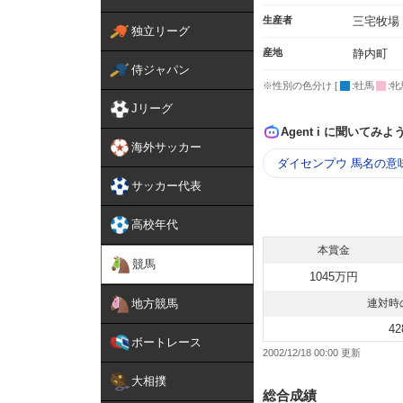
生産者
三宅牧場
独立リーグ
産地
静内町
侍ジャパン
※性別の色分け [
:牡馬
:牝
Jリーグ
Agent i に聞いてみよ
海外サッカー
ダイセンプウ 馬名の意
サッカー代表
高校年代
本賞金
競馬
1045万円
地方競馬
連対時
42
ボートレース
2002/12/18 00:00
大相撲
総合成績