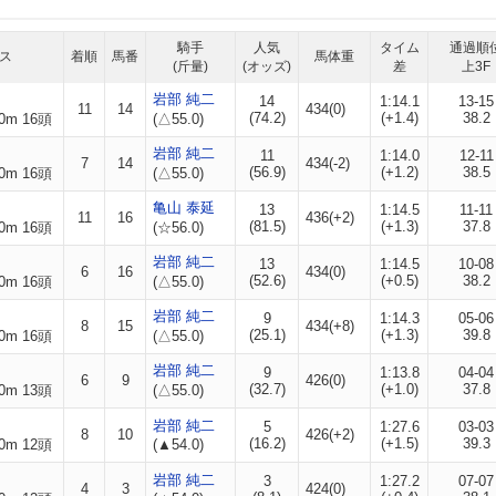
騎手
人気
タイム
通過順
ス
着順
馬番
馬体重
(斤量)
(オッズ)
差
上3F
岩部 純二
14
1:14.1
13-15
11
14
434(0)
(74.2)
(+1.4)
38.2
0m 16頭
(△55.0)
岩部 純二
11
1:14.0
12-11
7
14
434(-2)
(56.9)
(+1.2)
38.5
0m 16頭
(△55.0)
亀山 泰延
13
1:14.5
11-11
11
16
436(+2)
(81.5)
(+1.3)
37.8
0m 16頭
(☆56.0)
岩部 純二
13
1:14.5
10-08
6
16
434(0)
(52.6)
(+0.5)
38.2
0m 16頭
(△55.0)
岩部 純二
9
1:14.3
05-06
8
15
434(+8)
(25.1)
(+1.3)
39.8
0m 16頭
(△55.0)
岩部 純二
9
1:13.8
04-04
6
9
426(0)
(32.7)
(+1.0)
37.8
0m 13頭
(△55.0)
岩部 純二
5
1:27.6
03-03
8
10
426(+2)
(16.2)
(+1.5)
39.3
0m 12頭
(▲54.0)
岩部 純二
3
1:27.2
07-07
4
3
424(0)