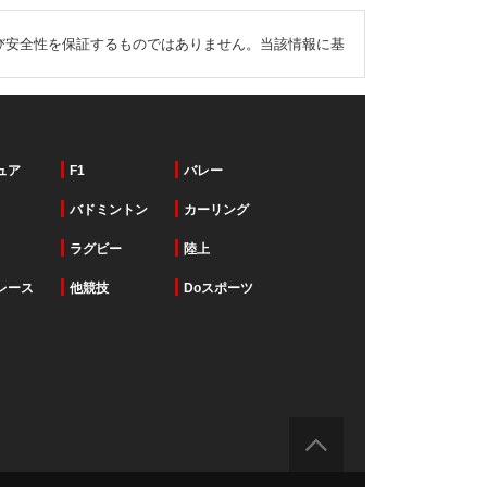
び安全性を保証するものではありません。当該情報に基
ュア
F1
バレー
バドミントン
カーリング
ラグビー
陸上
レース
他競技
Doスポーツ