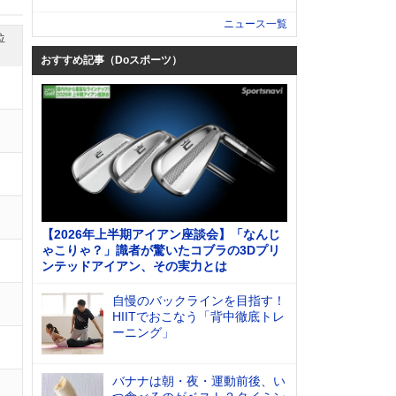
ニュース一覧
位
おすすめ記事（Doスポーツ）
【2026年上半期アイアン座談会】「なんじ
ゃこりゃ？」識者が驚いたコブラの3Dプリ
ンテッドアイアン、その実力とは
自慢のバックラインを目指す！
HIITでおこなう「背中徹底トレ
ーニング」
バナナは朝・夜・運動前後、い