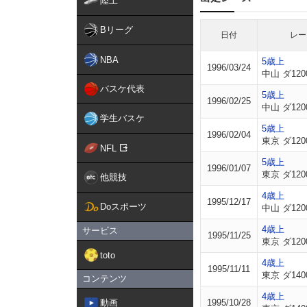
陸上
Bリーグ
日付
レー
NBA
5歳上
1996/03/24
中山 ダ120
バスケ代表
5歳上
1996/02/25
中山 ダ120
学生バスケ
5歳上
1996/02/04
東京 ダ120
NFL
5歳上
1996/01/07
東京 ダ120
他競技
4歳上
1995/12/17
Doスポーツ
中山 ダ120
4歳上
サービス
1995/11/25
東京 ダ120
toto
4歳上
1995/11/11
東京 ダ140
コンテンツ
4歳上
動画
1995/10/28