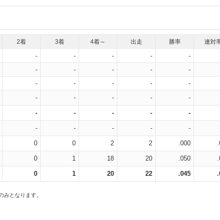
2着
3着
4着～
出走
勝率
連対
-
-
-
-
-
-
-
-
-
-
-
-
-
-
-
-
-
-
-
-
-
-
-
-
-
-
-
-
-
-
0
0
2
2
.000
0
1
18
20
.050
0
1
20
22
.045
スのみとなります。