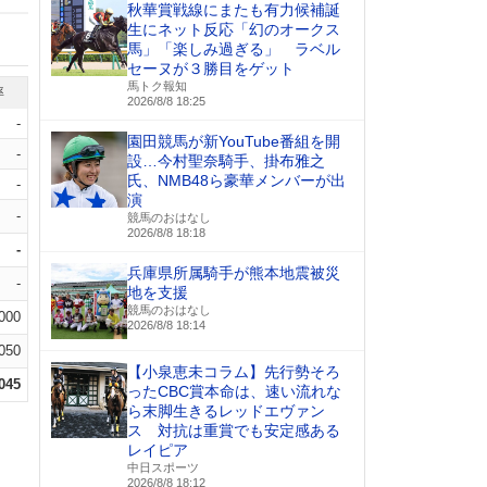
秋華賞戦線にまたも有力候補誕
生にネット反応「幻のオークス
馬」「楽しみ過ぎる」 ラベル
セーヌが３勝目をゲット
馬トク報知
率
2026/8/8 18:25
-
園田競馬が新YouTube番組を開
-
設…今村聖奈騎手、掛布雅之
氏、NMB48ら豪華メンバーが出
-
演
-
競馬のおはなし
2026/8/8 18:18
-
兵庫県所属騎手が熊本地震被災
-
地を支援
競馬のおはなし
.000
2026/8/8 18:14
.050
【小泉恵未コラム】先行勢そろ
.045
ったCBC賞本命は、速い流れな
ら末脚生きるレッドエヴァン
ス 対抗は重賞でも安定感ある
レイピア
中日スポーツ
2026/8/8 18:12