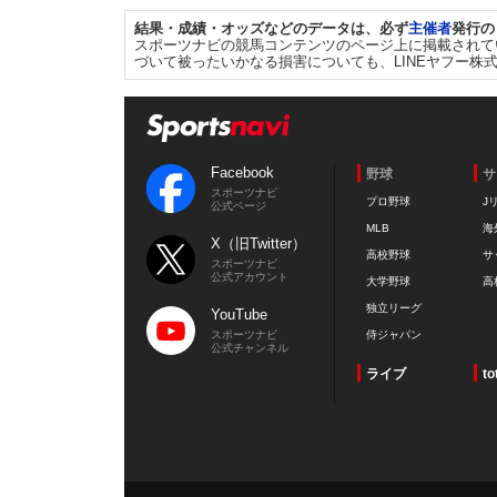
結果・成績・オッズなどのデータは、必ず
主催者
発行の
スポーツナビの競馬コンテンツのページ上に掲載されて
づいて被ったいかなる損害についても、LINEヤフー株
Facebook
野球
サ
スポーツナビ
プロ野球
J
公式ページ
MLB
海
X（旧Twitter）
高校野球
サ
スポーツナビ
公式アカウント
大学野球
高
独立リーグ
YouTube
スポーツナビ
侍ジャパン
公式チャンネル
ライブ
to