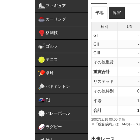
フィギュア
平地
障害
カーリング
種別
1着
格闘技
GI
-
GII
-
ゴルフ
GIII
-
テニス
その他重賞
-
重賞合計
-
卓球
リステッド
-
バドミントン
その他特別
0
F1
平場
1
合計
1
バレーボール
2002/12/18 00:00 更新
※「総合成績」はJRAのレー
ラグビー
出走レース