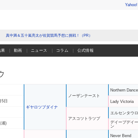
Yahoo
真中満＆五十嵐亮太が佐賀競馬予想に挑戦！（PR）
結果
動画
ニュース
コラム
公式情報
ウ
Northern Dance
ノーザンテースト
月5日
Lady Victoria
ギヤロツプダイナ
エルセンタウ
アスコツトラツプ
デイープデイ
美浦)
ン
Never Bend