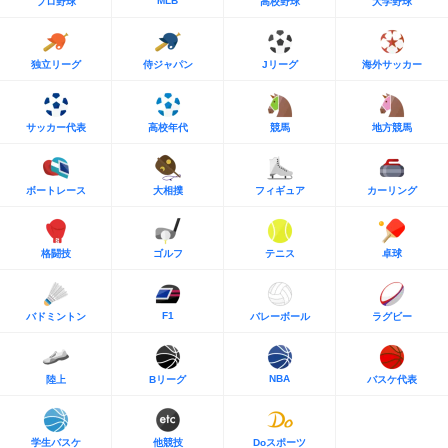
MLB
プロ野球
高校野球
大学野球
独立リーグ
侍ジャパン
Jリーグ
海外サッカー
サッカー代表
高校年代
競馬
地方競馬
ボートレース
大相撲
フィギュア
カーリング
格闘技
ゴルフ
テニス
卓球
F1
バドミントン
バレーボール
ラグビー
NBA
陸上
Bリーグ
バスケ代表
学生バスケ
他競技
Doスポーツ