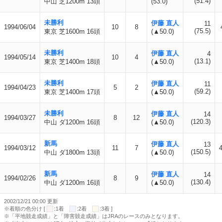
(51.4)
中山 芝1200m 13頭
(53.0)
未勝利
伊藤 直人
11
1994/06/04
10
8
(75.5)
東京 芝1600m 16頭
(▲50.0)
未勝利
伊藤 直人
4
1994/05/14
10
4
(13.1)
東京 芝1400m 18頭
(▲50.0)
未勝利
伊藤 直人
11
1994/04/23
5
2
(59.2)
東京 芝1400m 17頭
(▲50.0)
未勝利
伊藤 直人
14
1994/03/27
8
12
(120.3)
中山 ダ1200m 16頭
(▲50.0)
新馬
伊藤 直人
13
1994/03/12
11
7
4
(150.5)
中山 ダ1800m 13頭
(▲50.0)
新馬
伊藤 直人
14
1994/02/26
8
9
(130.4)
中山 ダ1200m 16頭
(▲50.0)
2002/12/21 00:00 更新
※着順の色分け [
:1着
:2着
:3着 ]
※「平地競走成績」と「障害競走成績」はJRAのレースのみとなります。