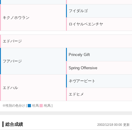
フイダルゴ
キクノホウラン
ロイヤルベエンチヤ
エドバージ
Princely Gift
フアバージ
Spring Offensive
ネヴアービート
エドハル
エドヒメ
※性別の色分け [
:牡馬
:牝馬 ]
総合成績
2002/12/18 00:00