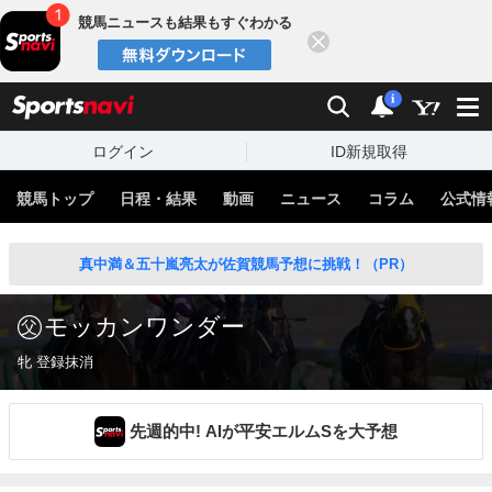
競馬ニュースも結果もすぐわかる
閉じる
スポーツナビ
検索
通知
i
ログイン
ID新規取得
競馬トップ
日程・結果
動画
ニュース
コラム
公式情
真中満＆五十嵐亮太が佐賀競馬予想に挑戦！（PR）
モッカンワンダー
牝 登録抹消
先週的中! AIが平安エルムSを大予想