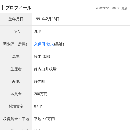
プロフィール
2002/12/18 00:00
生年月日
1991年2月18日
毛色
鹿毛
調教師（所属）
久保田 敏夫
(美浦)
馬主
鈴木 太郎
生産者
静内白井牧場
産地
静内町
本賞金
200万円
付加賞金
0万円
収得賞金：平地
平地：0万円