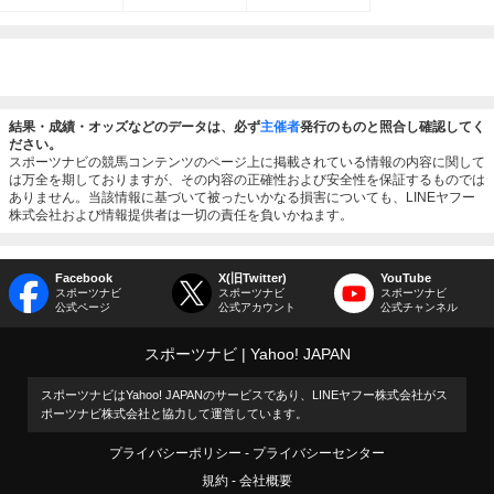
結果・成績・オッズなどのデータは、必ず
主催者
発行のものと照合し確認してく
ださい。
スポーツナビの競馬コンテンツのページ上に掲載されている情報の内容に関して
は万全を期しておりますが、その内容の正確性および安全性を保証するものでは
ありません。当該情報に基づいて被ったいかなる損害についても、LINEヤフー
株式会社および情報提供者は一切の責任を負いかねます。
Facebook
X(旧Twitter)
YouTube
スポーツナビ
スポーツナビ
スポーツナビ
公式ページ
公式アカウント
公式チャンネル
スポーツナビ
Yahoo! JAPAN
スポーツナビはYahoo! JAPANのサービスであり、LINEヤフー株式会社がス
ポーツナビ株式会社と協力して運営しています。
プライバシーポリシー
プライバシーセンター
規約
会社概要