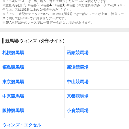
※「出走レース」はJRA、地方、海外で出走したレースの成績となります。
※減量表示は[
:1kg減
:2kg減
:3kg減
:4kg減（※女性騎手のみ）
:2kg減（※5
年以上、又は101勝以上の女性騎手のみ）] です。
※「上3F」表記のデータについて 1993年4月以前では一部のレースが上4F、障害レー
スに関しては平均Fで計測されたデータです。
※JRA主催以外のレースでは一部データがない場合があります。
競馬場/ウィンズ（外部サイト）
札幌競馬場
函館競馬場
福島競馬場
新潟競馬場
東京競馬場
中山競馬場
中京競馬場
京都競馬場
阪神競馬場
小倉競馬場
ウィンズ・エクセル