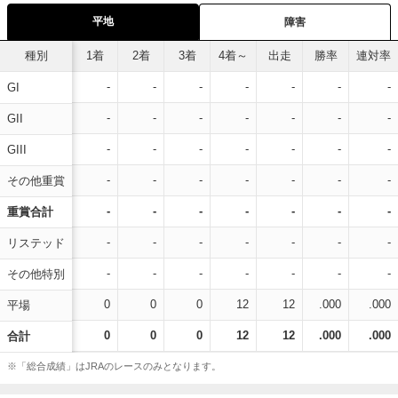
平地
障害
種別
1着
2着
3着
4着～
出走
勝率
連対率
-
-
-
-
-
-
-
GI
-
-
-
-
-
-
-
GII
-
-
-
-
-
-
-
GIII
-
-
-
-
-
-
-
その他重賞
-
-
-
-
-
-
-
重賞合計
-
-
-
-
-
-
-
リステッド
-
-
-
-
-
-
-
その他特別
0
0
0
12
12
.000
.000
平場
0
0
0
12
12
.000
.000
合計
※「総合成績」はJRAのレースのみとなります。