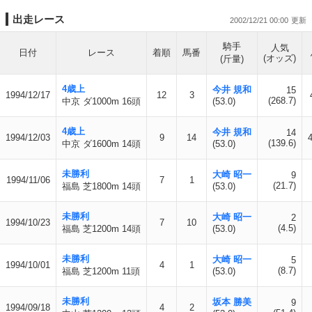
出走レース
2002/12/21 00:00
騎手
人気
日付
レース
着順
馬番
(オッズ)
(斤量)
4歳上
今井 規和
15
1994/12/17
12
3
(268.7)
中京 ダ1000m 16頭
(53.0)
4歳上
今井 規和
14
1994/12/03
9
14
4
(139.6)
中京 ダ1600m 14頭
(53.0)
未勝利
大崎 昭一
9
1994/11/06
7
1
(21.7)
福島 芝1800m 14頭
(53.0)
未勝利
大崎 昭一
2
1994/10/23
7
10
(4.5)
福島 芝1200m 14頭
(53.0)
未勝利
大崎 昭一
5
1994/10/01
4
1
(8.7)
福島 芝1200m 11頭
(53.0)
未勝利
坂本 勝美
9
1994/09/18
4
2