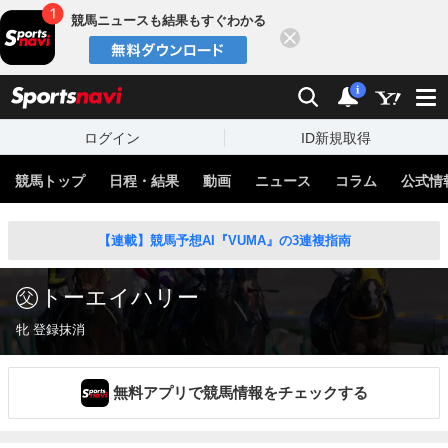
競馬ニュースも結果もすぐわかる
閉じる
スポーツナビ
検索
通知
i
ログイン
ID新規取得
競馬トップ
日程・結果
動画
ニュース
コラム
公式情
【連載】競馬予想AI『VUMA』の3連複指南
トーエイハリー
牝 登録抹消
無料アプリで競馬情報をチェックする