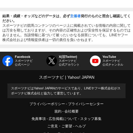
結果・成績・オッズなどのデータは、必ず
主催者
発行のものと照合し確認してく
ださい。
スポーツナビの競馬コンテンツのページ上に掲載されている情報の内容に関して
は万全を期しておりますが、その内容の正確性および安全性を保証するものでは
ありません。当該情報に基づいて被ったいかなる損害についても、LINEヤフー
株式会社および情報提供者は一切の責任を負いかねます。
Facebook
X(旧Twitter)
YouTube
スポーツナビ
スポーツナビ
スポーツナビ
公式ページ
公式アカウント
公式チャンネル
スポーツナビ
Yahoo! JAPAN
スポーツナビはYahoo! JAPANのサービスであり、LINEヤフー株式会社がス
ポーツナビ株式会社と協力して運営しています。
プライバシーポリシー
プライバシーセンター
規約
会社概要
免責事項
広告掲載について
スタッフ募集
ご意見・ご要望
ヘルプ