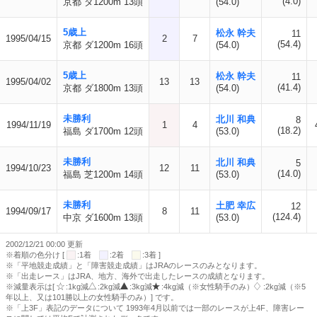
(4.0)
京都 ダ1200m 13頭
(54.0)
5歳上
松永 幹夫
11
1995/04/15
2
7
(54.4)
京都 ダ1200m 16頭
(54.0)
5歳上
松永 幹夫
11
1995/04/02
13
13
(41.4)
京都 ダ1800m 13頭
(54.0)
未勝利
北川 和典
8
1994/11/19
1
4
(18.2)
福島 ダ1700m 12頭
(53.0)
未勝利
北川 和典
5
1994/10/23
12
11
(14.0)
福島 芝1200m 14頭
(53.0)
未勝利
土肥 幸広
12
1994/09/17
8
11
(124.4)
中京 ダ1600m 13頭
(53.0)
2002/12/21 00:00 更新
※着順の色分け [
:1着
:2着
:3着 ]
※「平地競走成績」と「障害競走成績」はJRAのレースのみとなります。
※「出走レース」はJRA、地方、海外で出走したレースの成績となります。
※減量表示は[
:1kg減
:2kg減
:3kg減
:4kg減（※女性騎手のみ）
:2kg減（※5
年以上、又は101勝以上の女性騎手のみ）] です。
※「上3F」表記のデータについて 1993年4月以前では一部のレースが上4F、障害レー