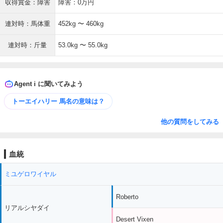
収得賞金：障害
障害：0万円
連対時：馬体重
452kg 〜 460kg
連対時：斤量
53.0kg 〜 55.0kg
Agent i に聞いてみよう
トーエイハリー 馬名の意味は？
他の質問をしてみる
血統
ミユゲロワイヤル
Roberto
リアルシヤダイ
Desert Vixen