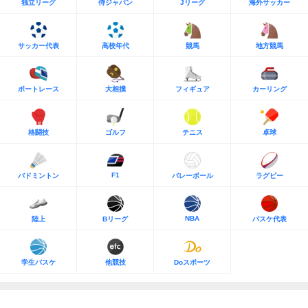
独立リーグ
侍ジャパン
Jリーグ
海外サッカー
サッカー代表
高校年代
競馬
地方競馬
ボートレース
大相撲
フィギュア
カーリング
格闘技
ゴルフ
テニス
卓球
F1
バドミントン
バレーボール
ラグビー
NBA
陸上
Bリーグ
バスケ代表
学生バスケ
他競技
Doスポーツ