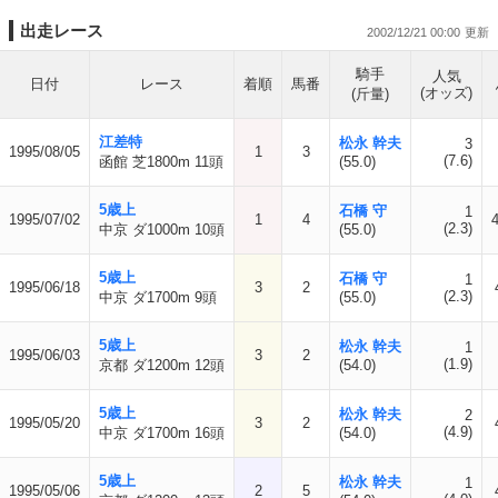
出走レース
2002/12/21 00:00
騎手
人気
日付
レース
着順
馬番
(オッズ)
(斤量)
江差特
松永 幹夫
3
1995/08/05
1
3
(7.6)
函館 芝1800m 11頭
(55.0)
5歳上
石橋 守
1
1995/07/02
1
4
4
(2.3)
中京 ダ1000m 10頭
(55.0)
5歳上
石橋 守
1
1995/06/18
3
2
(2.3)
中京 ダ1700m 9頭
(55.0)
5歳上
松永 幹夫
1
1995/06/03
3
2
(1.9)
京都 ダ1200m 12頭
(54.0)
5歳上
松永 幹夫
2
1995/05/20
3
2
(4.9)
中京 ダ1700m 16頭
(54.0)
5歳上
松永 幹夫
1
1995/05/06
2
5