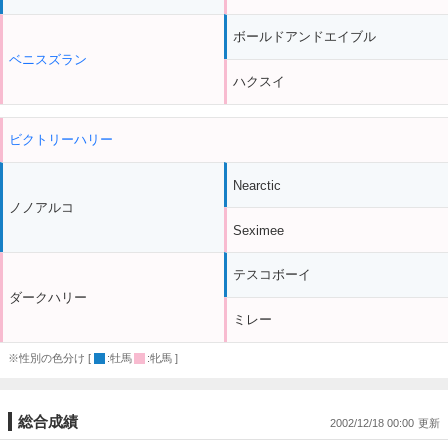
ボールドアンドエイブル
ベニスズラン
ハクスイ
ビクトリーハリー
Nearctic
ノノアルコ
Seximee
テスコボーイ
ダークハリー
ミレー
※性別の色分け [
:牡馬
:牝馬 ]
総合成績
2002/12/18 00:00