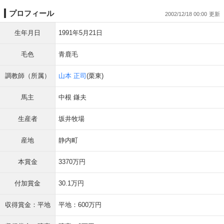
プロフィール
2002/12/18 00:00
生年月日
1991年5月21日
毛色
青鹿毛
調教師（所属）
山本 正司
(栗東)
馬主
中根 鎌夫
生産者
坂井牧場
産地
静内町
本賞金
3370万円
付加賞金
30.1万円
収得賞金：平地
平地：600万円