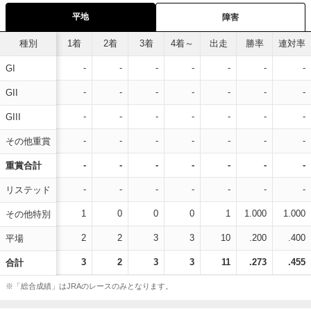
平地
障害
種別
1着
2着
3着
4着～
出走
勝率
連対率
-
-
-
-
-
-
-
GI
-
-
-
-
-
-
-
GII
-
-
-
-
-
-
-
GIII
-
-
-
-
-
-
-
その他重賞
-
-
-
-
-
-
-
重賞合計
-
-
-
-
-
-
-
リステッド
1
0
0
0
1
1.000
1.000
その他特別
2
2
3
3
10
.200
.400
平場
3
2
3
3
11
.273
.455
合計
※「総合成績」はJRAのレースのみとなります。