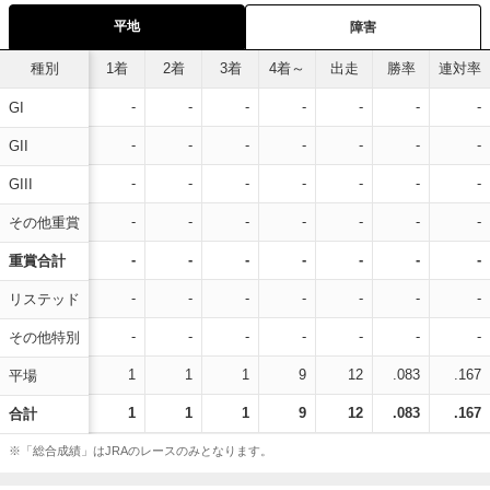
平地
障害
種別
1着
2着
3着
4着～
出走
勝率
連対率
-
-
-
-
-
-
-
GI
-
-
-
-
-
-
-
GII
-
-
-
-
-
-
-
GIII
-
-
-
-
-
-
-
その他重賞
-
-
-
-
-
-
-
重賞合計
-
-
-
-
-
-
-
リステッド
-
-
-
-
-
-
-
その他特別
1
1
1
9
12
.083
.167
平場
1
1
1
9
12
.083
.167
合計
※「総合成績」はJRAのレースのみとなります。