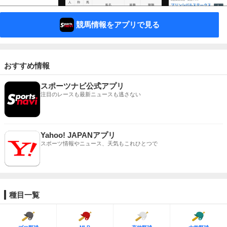
競馬情報をアプリで見る
おすすめ情報
スポーツナビ公式アプリ
注目のレースも最新ニュースも逃さない
Yahoo! JAPANアプリ
スポーツ情報やニュース、天気もこれひとつで
種目一覧