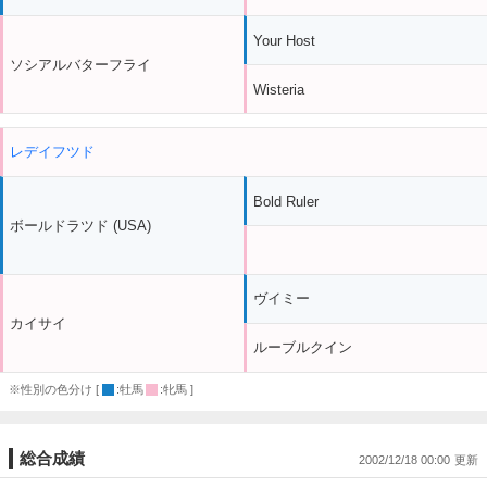
Your Host
ソシアルバターフライ
Wisteria
レデイフツド
Bold Ruler
ボールドラツド (USA)
ヴイミー
カイサイ
ルーブルクイン
※性別の色分け [
:牡馬
:牝馬 ]
総合成績
2002/12/18 00:00