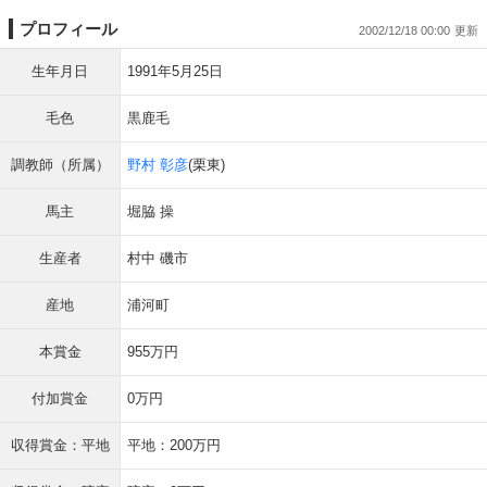
プロフィール
2002/12/18 00:00
生年月日
1991年5月25日
毛色
黒鹿毛
調教師（所属）
野村 彰彦
(栗東)
馬主
堀脇 操
生産者
村中 磯市
産地
浦河町
本賞金
955万円
付加賞金
0万円
収得賞金：平地
平地：200万円