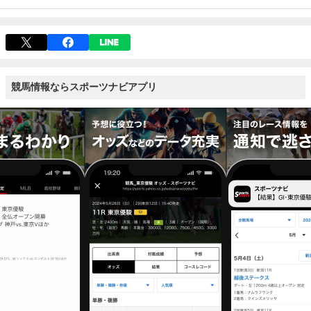
競馬情報ならスポーツナビアプリ