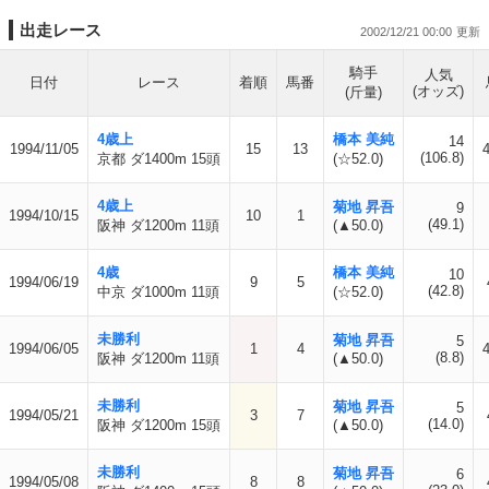
出走レース
2002/12/21 00:00
騎手
人気
日付
レース
着順
馬番
(オッズ)
(斤量)
4歳上
橋本 美純
14
1994/11/05
15
13
(106.8)
京都 ダ1400m 15頭
(☆52.0)
4歳上
菊地 昇吾
9
1994/10/15
10
1
(49.1)
阪神 ダ1200m 11頭
(▲50.0)
4歳
橋本 美純
10
1994/06/19
9
5
(42.8)
中京 ダ1000m 11頭
(☆52.0)
未勝利
菊地 昇吾
5
1994/06/05
1
4
(8.8)
阪神 ダ1200m 11頭
(▲50.0)
未勝利
菊地 昇吾
5
1994/05/21
3
7
(14.0)
阪神 ダ1200m 15頭
(▲50.0)
未勝利
菊地 昇吾
6
1994/05/08
8
8