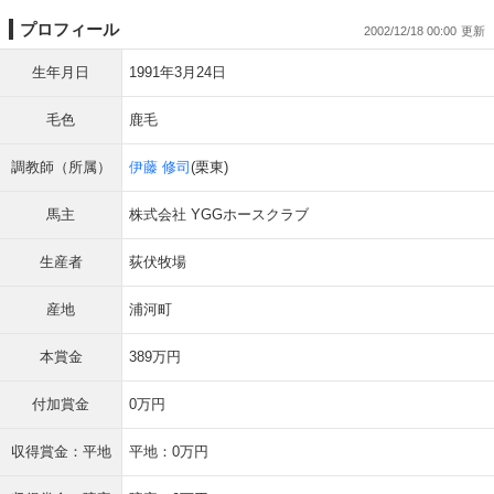
プロフィール
2002/12/18 00:00
生年月日
1991年3月24日
毛色
鹿毛
調教師（所属）
伊藤 修司
(栗東)
馬主
株式会社 YGGホースクラブ
生産者
荻伏牧場
産地
浦河町
本賞金
389万円
付加賞金
0万円
収得賞金：平地
平地：0万円