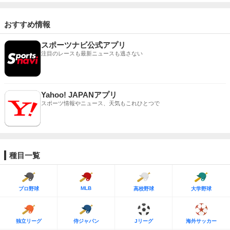
おすすめ情報
スポーツナビ公式アプリ
注目のレースも最新ニュースも逃さない
Yahoo! JAPANアプリ
スポーツ情報やニュース、天気もこれひとつで
種目一覧
MLB
プロ野球
高校野球
大学野球
独立リーグ
侍ジャパン
Jリーグ
海外サッカー