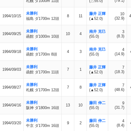
(79.1)
札幌 ダ1000m 11頭
(△55.0)
未勝利
藤井 正輝
10
1994/10/15
8
11
4
(32.9)
福島 ダ1700m 12頭
(▲52.0)
未勝利
南井 克巳
3
1994/09/25
10
4
(8.3)
函館 ダ1000m 10頭
(55.0)
未勝利
南井 克巳
4
1994/09/18
4
3
(14.9)
函館 ダ1700m 8頭
(55.0)
未勝利
藤井 正輝
7
1994/09/03
7
1
(18.3)
函館 ダ1700m 11頭
(▲52.0)
未勝利
藤井 正輝
7
1994/08/27
7
8
(48.6)
札幌 ダ1700m 12頭
(▲52.0)
未勝利
藤田 伸二
9
1994/04/16
13
10
(31.7)
阪神 ダ1800m 16頭
(55.0)
未勝利
藤田 伸二
4
1994/03/20
9
2
(8.4)
中京 ダ1700m 16頭
(55.0)