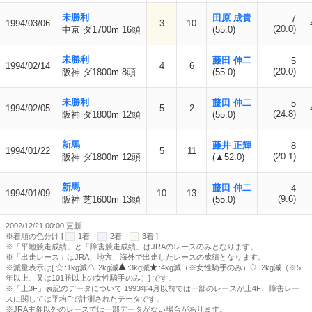
未勝利
田原 成貴
7
1994/03/06
3
10
(20.0)
中京 ダ1700m 16頭
(55.0)
未勝利
藤田 伸二
5
1994/02/14
4
6
(20.0)
阪神 ダ1800m 8頭
(55.0)
未勝利
藤田 伸二
5
1994/02/05
5
2
(24.8)
阪神 ダ1800m 12頭
(55.0)
新馬
藤井 正輝
8
1994/01/22
5
11
(20.1)
阪神 ダ1800m 12頭
(▲52.0)
新馬
藤田 伸二
4
1994/01/09
10
13
(9.6)
阪神 芝1600m 13頭
(55.0)
2002/12/21 00:00 更新
※着順の色分け [
:1着
:2着
:3着 ]
※「平地競走成績」と「障害競走成績」はJRAのレースのみとなります。
※「出走レース」はJRA、地方、海外で出走したレースの成績となります。
※減量表示は[
:1kg減
:2kg減
:3kg減
:4kg減（※女性騎手のみ）
:2kg減（※5
年以上、又は101勝以上の女性騎手のみ）] です。
※「上3F」表記のデータについて 1993年4月以前では一部のレースが上4F、障害レー
スに関しては平均Fで計測されたデータです。
※JRA主催以外のレースでは一部データがない場合があります。