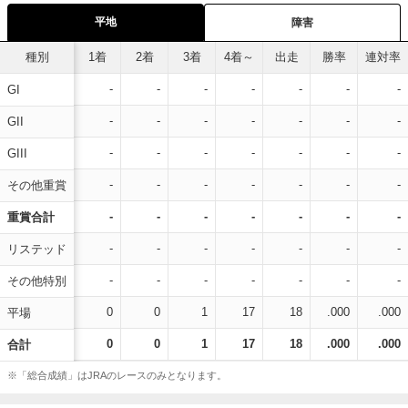
平地
障害
種別
1着
2着
3着
4着～
出走
勝率
連対率
-
-
-
-
-
-
-
GI
-
-
-
-
-
-
-
GII
-
-
-
-
-
-
-
GIII
-
-
-
-
-
-
-
その他重賞
-
-
-
-
-
-
-
重賞合計
-
-
-
-
-
-
-
リステッド
-
-
-
-
-
-
-
その他特別
0
0
1
17
18
.000
.000
平場
0
0
1
17
18
.000
.000
合計
※「総合成績」はJRAのレースのみとなります。