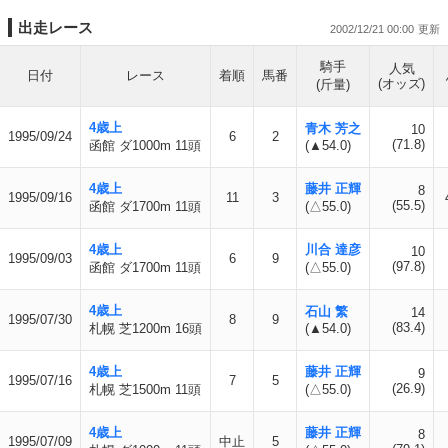
出走レース
2002/12/21 00:00
騎手
人気
日付
レース
着順
馬番
(オッズ)
(斤量)
4歳上
青木 芳之
10
1995/09/24
6
2
(71.8)
函館 ダ1000m 11頭
(▲54.0)
4歳上
藤井 正輝
8
1995/09/16
11
3
(55.5)
函館 ダ1700m 11頭
(△55.0)
4歳上
川合 達彦
10
1995/09/03
6
9
(97.8)
函館 ダ1700m 11頭
(△55.0)
4歳上
石山 繁
14
1995/07/30
8
9
(83.4)
札幌 芝1200m 16頭
(▲54.0)
4歳上
藤井 正輝
9
1995/07/16
7
5
(26.9)
札幌 芝1500m 11頭
(△55.0)
4歳上
藤井 正輝
8
1995/07/09
中止
5