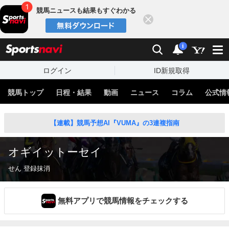
競馬ニュースも結果もすぐわかる
閉じる
スポーツナビ
検索
通知
i
ログイン
ID新規取得
競馬トップ
日程・結果
動画
ニュース
コラム
公式情
【連載】競馬予想AI『VUMA』の3連複指南
オギイットーセイ
せん 登録抹消
無料アプリで競馬情報をチェックする