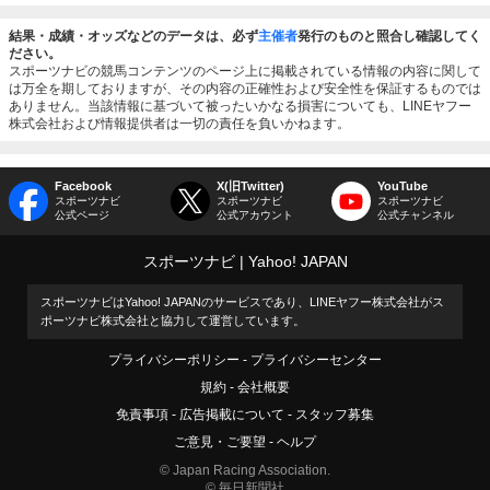
結果・成績・オッズなどのデータは、必ず
主催者
発行のものと照合し確認してく
ださい。
スポーツナビの競馬コンテンツのページ上に掲載されている情報の内容に関して
は万全を期しておりますが、その内容の正確性および安全性を保証するものでは
ありません。当該情報に基づいて被ったいかなる損害についても、LINEヤフー
株式会社および情報提供者は一切の責任を負いかねます。
Facebook
X(旧Twitter)
YouTube
スポーツナビ
スポーツナビ
スポーツナビ
公式ページ
公式アカウント
公式チャンネル
スポーツナビ
Yahoo! JAPAN
スポーツナビはYahoo! JAPANのサービスであり、LINEヤフー株式会社がス
ポーツナビ株式会社と協力して運営しています。
プライバシーポリシー
プライバシーセンター
規約
会社概要
免責事項
広告掲載について
スタッフ募集
ご意見・ご要望
ヘルプ
© Japan Racing Association.
© 毎日新聞社