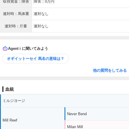
収得賞金：障害
障害：0万円
連対時：馬体重
連対なし
連対時：斤量
連対なし
Agent i に聞いてみよう
オギイットーセイ 馬名の意味は？
他の質問をしてみる
血統
ミルジヨージ
Never Bend
Mill Reef
Milan Mill