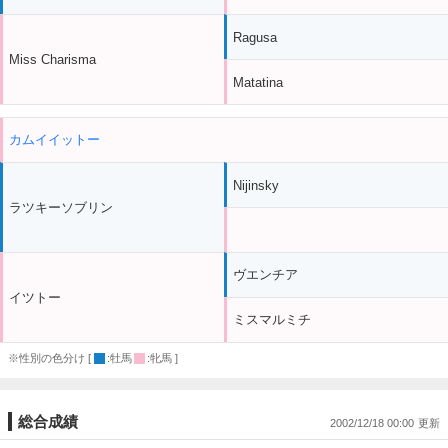
Ragusa
Miss Charisma
Matatina
カムイイットー
Nijinsky
ラツキーソブリン
ヴエンチア
イツトー
ミスマルミチ
※性別の色分け [
:牡馬
:牝馬 ]
総合成績
2002/12/18 00:00