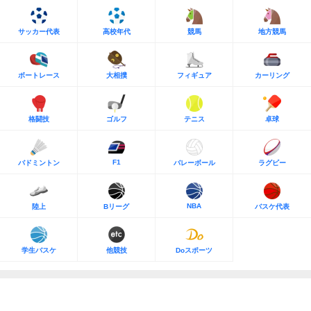
サッカー代表
高校年代
競馬
地方競馬
ボートレース
大相撲
フィギュア
カーリング
格闘技
ゴルフ
テニス
卓球
F1
バドミントン
バレーボール
ラグビー
NBA
陸上
Bリーグ
バスケ代表
学生バスケ
他競技
Doスポーツ