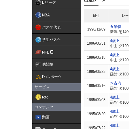
Bリーグ
NBA
日付
レー
五泉特
バスケ代表
1996/11/09
新潟 芝140
学生バスケ
4歳上
1996/08/31
中山 ダ120
NFL
4歳上
1996/08/18
中山 ダ120
他競技
4歳上
1995/09/23
函館 ダ100
Doスポーツ
木古内
1995/09/16
サービス
函館 ダ100
toto
4歳上
1995/09/03
函館 ダ100
コンテンツ
4歳上
1995/08/20
函館 ダ100
動画
4歳上
1995/07/22