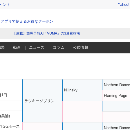
ヒント
Yahoo
、アプリで使えるお得なクーポン
【連載】競馬予想AI『VUMA』の3連複指南
結果
動画
ニュース
コラム
公式情報
Northern Dance
Nijinsky
月1日
Flaming Page
ラツキーソブリン
(美浦)
 YGGホース
Northern Dance