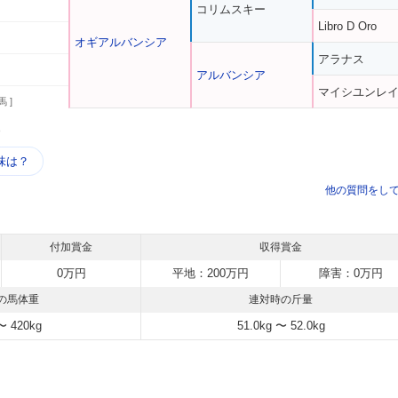
コリムスキー
Libro D Oro
オギアルバンシア
アラナス
アルバンシア
マイシユンレ
馬 ]
う
味は？
他の質問をし
付加賞金
収得賞金
0万円
平地：200万円
障害：0万円
の馬体重
連対時の斤量
〜 420kg
51.0kg 〜 52.0kg