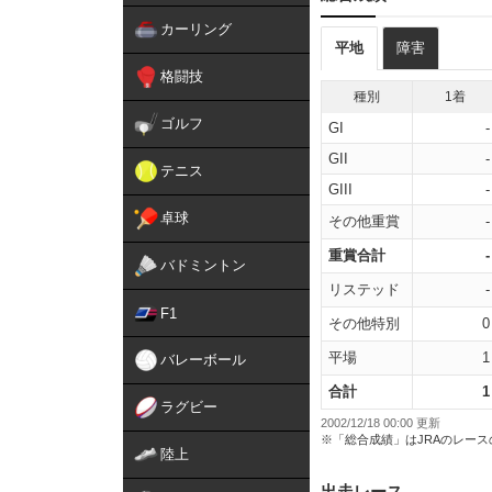
カーリング
平地
障害
格闘技
種別
1着
ゴルフ
GI
-
GII
-
テニス
GIII
-
卓球
その他重賞
-
重賞合計
-
バドミントン
リステッド
-
F1
その他特別
0
平場
1
バレーボール
合計
1
ラグビー
2002/12/18 00:00 更新
※「総合成績」はJRAのレー
陸上
出走レース