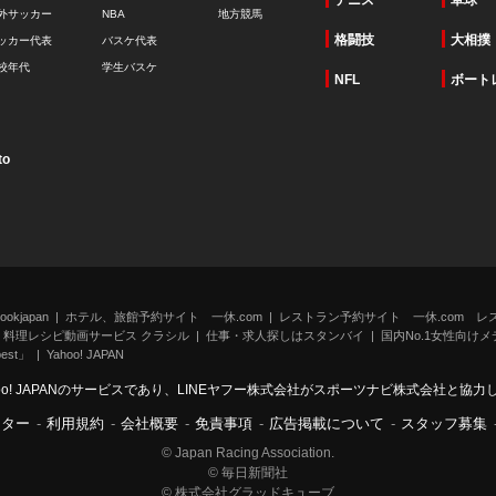
テニス
卓球
外サッカー
NBA
地方競馬
格闘技
大相撲
ッカー代表
バスケ代表
校年代
学生バスケ
NFL
ボート
to
kjapan
ホテル、旅館予約サイト 一休.com
レストラン予約サイト 一休.com レ
料理レシピ動画サービス クラシル
仕事・求人探しはスタンバイ
国内No.1女性向けメデ
st」
Yahoo! JAPAN
oo! JAPANのサービスであり、LINEヤフー株式会社がスポーツナビ株式会社と協
ンター
-
利用規約
-
会社概要
-
免責事項
-
広告掲載について
-
スタッフ募集
© Japan Racing Association.
© 毎日新聞社
© 株式会社グラッドキューブ