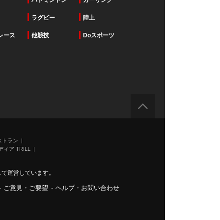
バドミントン
カーリング
ラグビー
陸上
レース
他競技
Doスポーツ
ストラン
ィア TRILL
力して運営しています。
-
ご意見・ご要望
-
ヘルプ・お問い合わせ