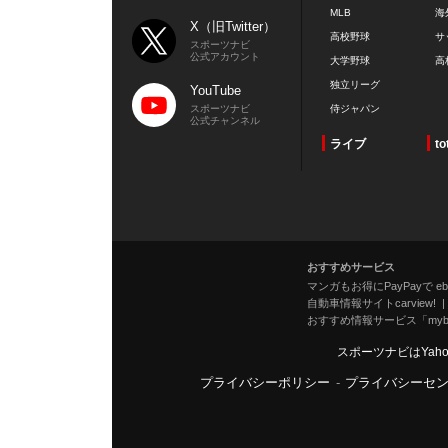
MLB
海
X（旧Twitter）
高校野球
サ
スポーツナビ
公式アカウント
大学野球
高
独立リーグ
YouTube
スポーツナビ
侍ジャパン
公式チャンネル
ライブ
to
おすすめサービス
マンガもお得にPayPayで eboo
自動車情報サイトcarview!
おすすめ情報サービス「mybe
スポーツナビはYah
プライバシーポリシー
-
プライバシーセ