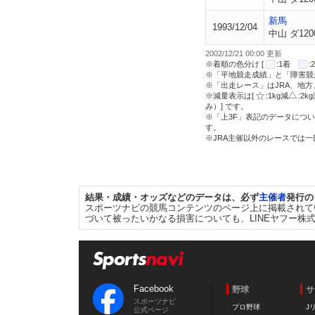
新馬
1993/12/04
中山 ダ120
2002/12/21 00:00 更新
※着順の色分け [
:1着
※「平地競走成績」と「障害競
※「出走レース」はJRA、地
※減量表示は[
:1kg減
:2k
み）] です。
※「上3F」表記のデータについ
す。
※JRA主催以外のレースでは
結果・成績・オッズなどのデータは、必ず
主催者
発行の
スポーツナビの競馬コンテンツのページ上に掲載されて
づいて被ったいかなる損害についても、LINEヤフー株
Facebook
野球
サ
スポーツナビ
プロ野球
J
公式ページ