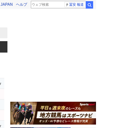
! JAPAN
ヘルプ
冨安 報道
検索
r
r