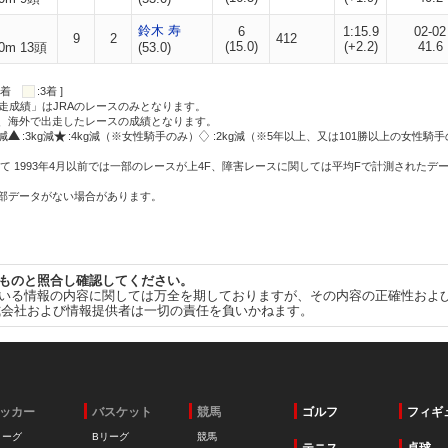
鈴木 寿
6
1:15.9
02-02
9
2
412
(15.0)
(+2.2)
41.6
0m 13頭
(53.0)
:2着
:3着 ]
走成績」はJRAのレースのみとなります。
方、海外で出走したレースの成績となります。
g減
:3kg減
:4kg減（※女性騎手のみ）
:2kg減（※5年以上、又は101勝以上の女性騎手
て 1993年4月以前では一部のレースが上4F、障害レースに関しては平均Fで計測されたデ
一部データがない場合があります。
ものと照合し確認してください。
いる情報の内容に関しては万全を期しておりますが、その内容の正確性およ
式会社および情報提供者は一切の責任を負いかねます。
ッカー
バスケット
競馬
ゴルフ
フィギ
リーグ
Bリーグ
競馬