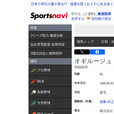
日本で45℃の夏が来る!? 猛暑を賢くおトクに生き抜く
IDでもっと便利に
新規取得
ログイン
初回購入限定
特集
Jリーグ戦力 徹底分析
競馬トップ
日程・
仙台育英監督 名将対談
J国立試合に無料招待
オギルージュ
種目
登録抹消
プロ野球
性齢
牝
MLB
生年月日
1991年4
高校野球
毛色
栗毛
調教師（所属）
後藤 由之
大学野球
馬主
株式会社
独立リーグ