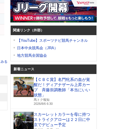
イ
関連リンク（外部）
【YouTube】スポーツナビ競馬チャンネル
日本中央競馬会（JRA）
地方競馬全国協会
てみる
新着ニュース
【ＣＢＣ賞】名門牝系の血が覚
醒だ！ディアナザール上昇カー
ブ 斉藤崇調教師「本当にいい
状態」
馬トク報知
2026/8/6 6:30
スカーレットカラーを母に持つ
ストライクアローは２２日に中
京でデビュー予定