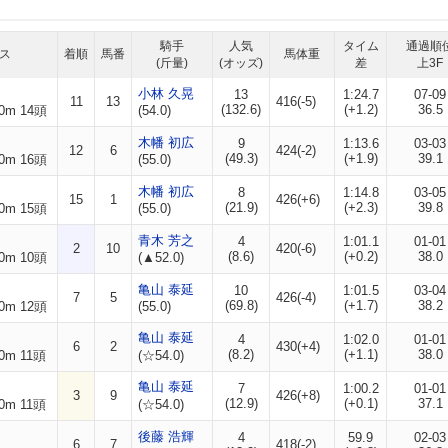
騎手
人気
タイム
通過順
ス
着順
馬番
馬体重
(斤量)
(オッズ)
差
上3F
小林 久晃
13
1:24.7
07-09
11
13
416(-5)
(132.6)
(+1.2)
36.5
0m 14頭
(54.0)
木幡 初広
9
1:13.6
03-03
12
6
424(-2)
(49.3)
(+1.9)
39.1
0m 16頭
(55.0)
木幡 初広
8
1:14.8
03-05
15
1
426(+6)
(21.9)
(+2.3)
39.8
0m 15頭
(55.0)
青木 芳之
4
1:01.1
01-01
2
10
420(-6)
(8.6)
(+0.2)
38.0
0m 10頭
(▲52.0)
亀山 泰延
10
1:01.5
03-04
7
5
426(-4)
(69.8)
(+1.7)
38.2
0m 12頭
(55.0)
亀山 泰延
4
1:02.0
01-01
6
2
430(+4)
(8.2)
(+1.1)
38.0
0m 11頭
(☆54.0)
亀山 泰延
7
1:00.2
01-01
3
9
426(+8)
(12.9)
(+0.1)
37.1
0m 11頭
(☆54.0)
後藤 浩輝
4
59.9
02-03
6
7
418(-2)