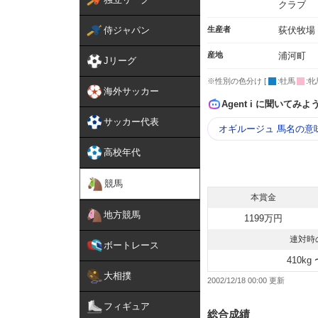
クラブ
侍ジャパン
生産者
荻伏牧場
産地
浦河町
Jリーグ
※性別の色分け [
:牡馬
:牝
海外サッカー
Agent i に聞いてみよ
サッカー代表
オギルージュ 馬名の意
高校年代
競馬
本賞金
地方競馬
1199万円
連対時
ボートレース
410kg 
大相撲
2002/12/18 00:00
フィギュア
総合成績