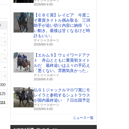
デイリースポーツ
2026/8/6 6:00
【ＣＢＣ賞】レイピア 今度こ
そ重賞タイトル掴み取る 三渕
助手が追い切り内容に納得「い
率
い動き。最後は甘くなるけど時
-
計もいい」
デイリースポーツ
-
2026/8/6 6:00
-
【エルムＳ】ウェイワードアク
-
ト 舟山とともに重賞初タイト
ルだ 最終追いは上々の手応え
-
「悪くない。雰囲気良かった」
デイリースポーツ
-
2026/8/6 6:00
.000
仏Ｇ１ジャックルマロワ賞にモ
.125
レイラと参戦するシュトラウス
が国内最終追い ７日出国予定
.111
デイリースポーツ
2026/8/6 6:00
ニュース一覧