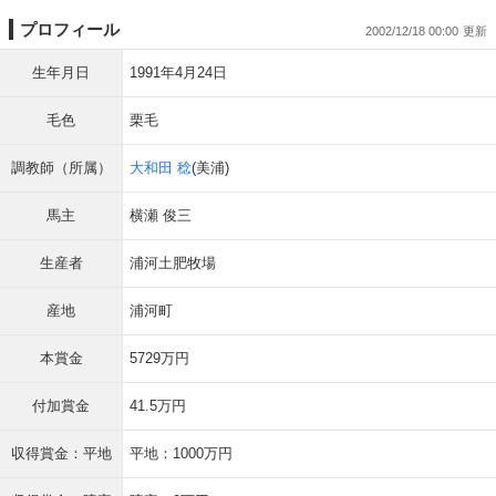
プロフィール
2002/12/18 00:00
生年月日
1991年4月24日
毛色
栗毛
調教師（所属）
大和田 稔
(美浦)
馬主
横瀬 俊三
生産者
浦河土肥牧場
産地
浦河町
本賞金
5729万円
付加賞金
41.5万円
収得賞金：平地
平地：1000万円