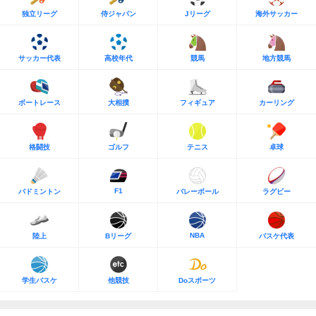
独立リーグ
侍ジャパン
Jリーグ
海外サッカー
サッカー代表
高校年代
競馬
地方競馬
ボートレース
大相撲
フィギュア
カーリング
格闘技
ゴルフ
テニス
卓球
F1
バドミントン
バレーボール
ラグビー
NBA
陸上
Bリーグ
バスケ代表
学生バスケ
他競技
Doスポーツ