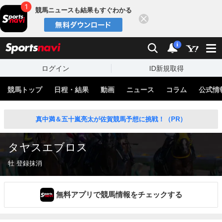
競馬ニュースも結果もすぐわかる
閉じる
スポーツナビ
検索
通知
i
ログイン
ID新規取得
競馬トップ
日程・結果
動画
ニュース
コラム
公式情
真中満＆五十嵐亮太が佐賀競馬予想に挑戦！（PR）
タヤスエブロス
牡 登録抹消
無料アプリで競馬情報をチェックする