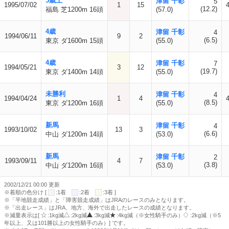
5歳上
津留 千彰
5
1995/07/02
1
15
(12.2)
福島 芝1200m 16頭
(57.0)
4歳
津留 千彰
4
1994/06/11
9
2
(6.5)
東京 ダ1600m 15頭
(55.0)
4歳
津留 千彰
7
1994/05/21
3
12
(19.7)
東京 ダ1400m 14頭
(55.0)
未勝利
津留 千彰
4
1994/04/24
1
4
(8.5)
東京 ダ1200m 16頭
(55.0)
新馬
津留 千彰
4
1993/10/02
13
3
(6.6)
中山 ダ1200m 14頭
(53.0)
新馬
津留 千彰
2
1993/09/11
4
7
(3.8)
中山 ダ1200m 16頭
(53.0)
2002/12/21 00:00 更新
※着順の色分け [
:1着
:2着
:3着 ]
※「平地競走成績」と「障害競走成績」はJRAのレースのみとなります。
※「出走レース」はJRA、地方、海外で出走したレースの成績となります。
※減量表示は[
:1kg減
:2kg減
:3kg減
:4kg減（※女性騎手のみ）
:2kg減（※5
年以上、又は101勝以上の女性騎手のみ）] です。