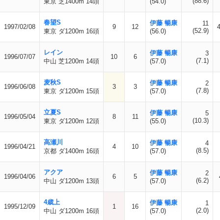
(88.6)
東京 芝1400m 14頭
(54.0)
春望S
伊藤 暢康
11
1997/02/08
9
12
(52.9)
東京 ダ1200m 16頭
(56.0)
レイン
伊藤 暢康
3
1996/07/07
10
6
(7.1)
中山 芝1200m 14頭
(57.0)
麦秋S
伊藤 暢康
2
1996/06/08
3
3
(7.8)
東京 ダ1200m 15頭
(57.0)
立夏S
伊藤 暢康
5
1996/05/04
8
11
(10.3)
東京 ダ1200m 12頭
(55.0)
高瀬川
伊藤 暢康
4
1996/04/21
4
10
(8.5)
京都 ダ1400m 16頭
(57.0)
アクア
伊藤 暢康
2
1996/04/06
6
5
(6.2)
中山 ダ1200m 13頭
(57.0)
4歳上
伊藤 暢康
1
1995/12/09
1
16
(2.0)
中山 ダ1200m 16頭
(57.0)