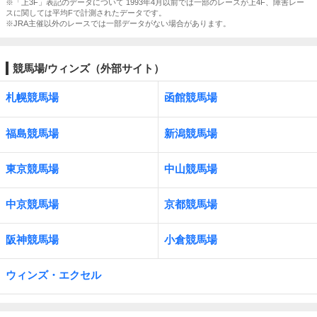
※「上3F」表記のデータについて 1993年4月以前では一部のレースが上4F、障害レー
スに関しては平均Fで計測されたデータです。
※JRA主催以外のレースでは一部データがない場合があります。
競馬場/ウィンズ（外部サイト）
札幌競馬場
函館競馬場
福島競馬場
新潟競馬場
東京競馬場
中山競馬場
中京競馬場
京都競馬場
阪神競馬場
小倉競馬場
ウィンズ・エクセル