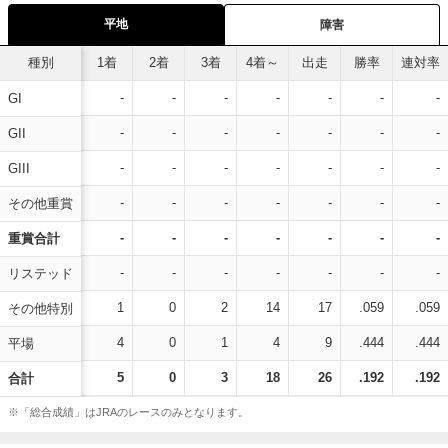
平地
障害
種別
1着
2着
3着
4着～
出走
勝率
連対率
-
-
-
-
-
-
-
GI
-
-
-
-
-
-
-
GII
-
-
-
-
-
-
-
GIII
-
-
-
-
-
-
-
その他重賞
-
-
-
-
-
-
-
重賞合計
-
-
-
-
-
-
-
リステッド
1
0
2
14
17
.059
.059
その他特別
4
0
1
4
9
.444
.444
平場
5
0
3
18
26
.192
.192
合計
※「総合成績」はJRAのレースのみとなります。