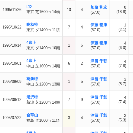
IJ2
加藤 和宏
8
1995/11/26
10
4
東京 芝1600m 14頭
(18.8)
(57.0)
晩秋特
伊藤 暢康
1
1995/10/22
7
4
(2.1)
東京 ダ1400m 11頭
(57.0)
4歳上
伊藤 暢康
4
1995/10/14
1
6
(6.0)
東京 ダ1400m 10頭
(57.0)
4歳上
津留 千彰
4
1995/10/01
6
2
(7.8)
中山 芝1600m 14頭
(57.0)
葛飾特
津留 千彰
3
1995/09/09
1
5
(8.7)
中山 芝1200m 13頭
(57.0)
湯沢特
津留 千彰
4
1995/08/12
7
9
(7.4)
新潟 芝1200m 14頭
(57.0)
金華山
津留 千彰
3
1995/07/22
3
4
(5.3)
福島 ダ1000m 11頭
(57.0)