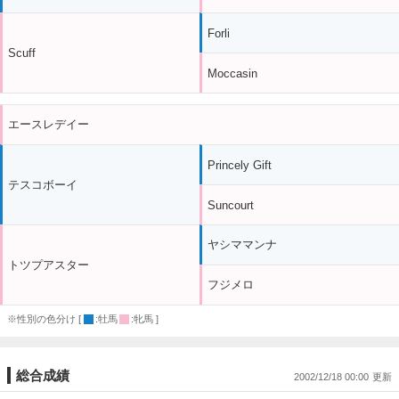
Forli
Scuff
Moccasin
エースレデイー
Princely Gift
テスコボーイ
Suncourt
ヤシママンナ
トツプアスター
フジメロ
※性別の色分け [
:牡馬
:牝馬 ]
総合成績
2002/12/18 00:00