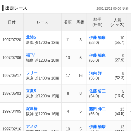
出走レース
2002/12/21 00:00
騎手
人気
日付
レース
着順
馬番
(オッズ)
(斤量)
北陸S
伊藤 暢康
10
1997/07/20
11
3
(66.7)
新潟 ダ1700m 12頭
(53.0)
福TV
伊藤 暢康
9
1997/07/06
10
5
(27.9)
福島 芝1200m 10頭
(56.0)
フリー
河内 洋
9
1997/05/17
17
16
(52.3)
東京 芝1400m 18頭
(56.0)
立夏S
佐藤 哲三
5
1997/05/03
8
8
(13.4)
東京 ダ1200m 15頭
(54.0)
淀屋橋
藤田 伸二
13
1997/04/05
4
5
(50.8)
阪神 芝1200m 16頭
(56.0)
アメジ
伊藤 暢康
13
1997/02/16
10
5