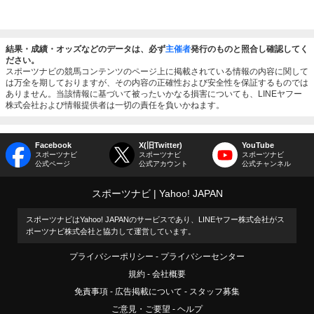
結果・成績・オッズなどのデータは、必ず
主催者
発行のものと照合し確認してく
ださい。
スポーツナビの競馬コンテンツのページ上に掲載されている情報の内容に関して
は万全を期しておりますが、その内容の正確性および安全性を保証するものでは
ありません。当該情報に基づいて被ったいかなる損害についても、LINEヤフー
株式会社および情報提供者は一切の責任を負いかねます。
Facebook
X(旧Twitter)
YouTube
スポーツナビ
スポーツナビ
スポーツナビ
公式ページ
公式アカウント
公式チャンネル
スポーツナビ
Yahoo! JAPAN
スポーツナビはYahoo! JAPANのサービスであり、LINEヤフー株式会社がス
ポーツナビ株式会社と協力して運営しています。
プライバシーポリシー
プライバシーセンター
規約
会社概要
免責事項
広告掲載について
スタッフ募集
ご意見・ご要望
ヘルプ