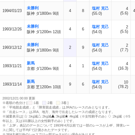
未勝利
塩村 克己
4
1994/01/23
4
8
(5.6)
阪神 ダ1800m 9頭
(55.0)
未勝利
塩村 克己
2
1993/12/26
4
6
(5.5)
阪神 ダ1200m 12頭
(54.0)
未勝利
塩村 克己
2
1993/12/12
2
9
(7.7)
阪神 ダ1800m 9頭
(54.0)
新馬
塩村 克己
4
1993/11/21
4
1
(16.3)
京都 ダ1200m 9頭
(54.0)
新馬
塩村 克己
10
1993/11/14
9
6
(78.2)
京都 芝1200m 10頭
(54.0)
2002/12/21 00:00 更新
※着順の色分け [
:1着
:2着
:3着 ]
※「平地競走成績」と「障害競走成績」はJRAのレースのみとなります。
※「出走レース」はJRA、地方、海外で出走したレースの成績となります。
※減量表示は[
:1kg減
:2kg減
:3kg減
:4kg減（※女性騎手のみ）
:2kg減（※5
年以上、又は101勝以上の女性騎手のみ）] です。
※「上3F」表記のデータについて 1993年4月以前では一部のレースが上4F、障害レー
スに関しては平均Fで計測されたデータです。
※JRA主催以外のレースでは一部データがない場合があります。