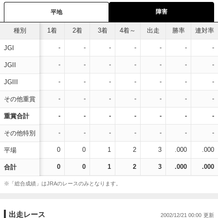
障害
平地
種別
1着
2着
3着
4着～
出走
勝率
連対率
-
-
-
-
-
-
-
JGI
-
-
-
-
-
-
-
JGII
-
-
-
-
-
-
-
JGIII
-
-
-
-
-
-
-
その他重賞
-
-
-
-
-
-
-
重賞合計
-
-
-
-
-
-
-
その他特別
0
0
1
2
3
.000
.000
平場
0
0
1
2
3
.000
.000
合計
※「総合成績」はJRAのレースのみとなります。
出走レース
2002/12/21 00:00