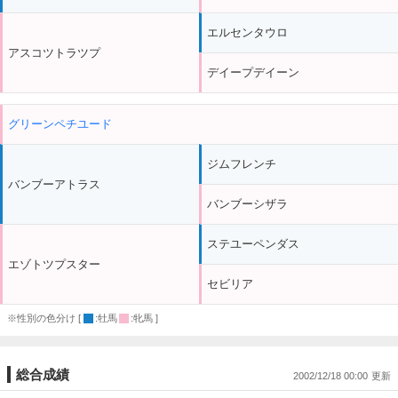
エルセンタウロ
アスコツトラツプ
デイープデイーン
グリーンペチユード
ジムフレンチ
バンブーアトラス
バンブーシザラ
ステユーペンダス
エゾトツプスター
セビリア
※性別の色分け [
:牡馬
:牝馬 ]
総合成績
2002/12/18 00:00