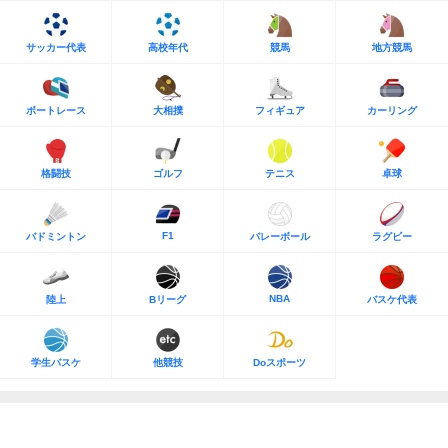
サッカー代表
高校年代
競馬
地方競馬
ボートレース
大相撲
フィギュア
カーリング
格闘技
ゴルフ
テニス
卓球
F1
バドミントン
バレーボール
ラグビー
NBA
陸上
Bリーグ
バスケ代表
学生バスケ
他競技
Doスポーツ