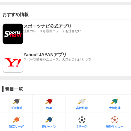
おすすめ情報
スポーツナビ公式アプリ
注目のレースも最新ニュースも逃さない
Yahoo! JAPANアプリ
スポーツ情報やニュース、天気もこれひとつで
種目一覧
MLB
プロ野球
高校野球
大学野球
独立リーグ
侍ジャパン
Jリーグ
海外サッカー