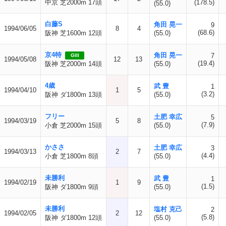
中京 芝2000m 17頭
(178.5)
(55.0)
白藤S
角田 晃一
9
1994/06/05
8
4
(68.6)
阪神 芝1600m 12頭
(55.0)
京4特
角田 晃一
7
GIII
1994/05/08
12
13
(19.4)
阪神 芝2000m 14頭
(55.0)
4歳
武 豊
1
1994/04/10
1
5
(3.2)
阪神 ダ1800m 13頭
(55.0)
フリー
土肥 幸広
5
1994/03/19
5
8
(7.9)
小倉 芝2000m 15頭
(55.0)
かささ
土肥 幸広
3
1994/03/13
2
7
(4.4)
小倉 芝1800m 8頭
(55.0)
未勝利
武 豊
1
1994/02/19
1
9
(1.5)
阪神 ダ1800m 9頭
(55.0)
未勝利
塩村 克己
2
1994/02/05
2
12
(5.8)
阪神 ダ1800m 12頭
(55.0)