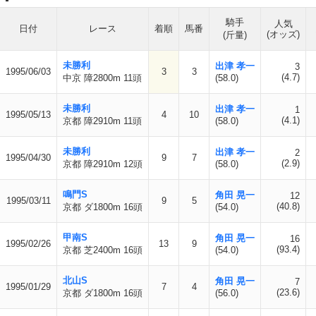
騎手
人気
日付
レース
着順
馬番
(オッズ)
(斤量)
未勝利
出津 孝一
3
1995/06/03
3
3
(4.7)
中京 障2800m 11頭
(58.0)
未勝利
出津 孝一
1
1995/05/13
4
10
(4.1)
京都 障2910m 11頭
(58.0)
未勝利
出津 孝一
2
1995/04/30
9
7
(2.9)
京都 障2910m 12頭
(58.0)
鳴門S
角田 晃一
12
1995/03/11
9
5
(40.8)
京都 ダ1800m 16頭
(54.0)
甲南S
角田 晃一
16
1995/02/26
13
9
(93.4)
京都 芝2400m 16頭
(54.0)
北山S
角田 晃一
7
1995/01/29
7
4
(23.6)
京都 ダ1800m 16頭
(56.0)