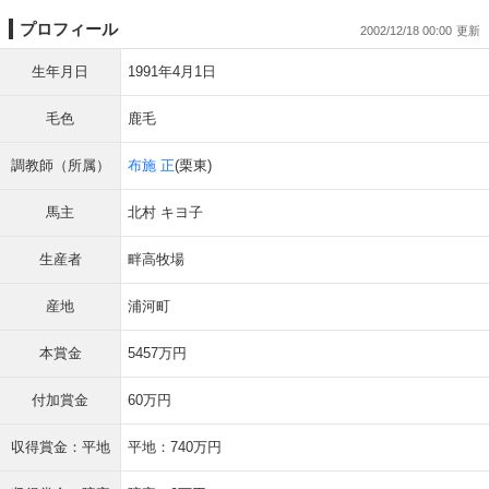
プロフィール
2002/12/18 00:00
生年月日
1991年4月1日
毛色
鹿毛
調教師（所属）
布施 正
(栗東)
馬主
北村 キヨ子
生産者
畔高牧場
産地
浦河町
本賞金
5457万円
付加賞金
60万円
収得賞金：平地
平地：740万円