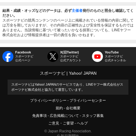
結果・成績・オッズなどのデータは、必ず
主催者
発行のものと照合し確認してく
ださい。
スポーツナビの競馬コンテンツのページ上に掲載されている情報の内容に関して
は万全を期しておりますが、その内容の正確性および安全性を保証するものでは
ありません。当該情報に基づいて被ったいかなる損害についても、LINEヤフー
株式会社および情報提供者は一切の責任を負いかねます。
Facebook
X(旧Twitter)
YouTube
スポーツナビ
スポーツナビ
スポーツナビ
公式ページ
公式アカウント
公式チャンネル
スポーツナビ
Yahoo! JAPAN
スポーツナビはYahoo! JAPANのサービスであり、LINEヤフー株式会社がス
ポーツナビ株式会社と協力して運営しています。
プライバシーポリシー
プライバシーセンター
規約
会社概要
免責事項
広告掲載について
スタッフ募集
ご意見・ご要望
ヘルプ
© Japan Racing Association.