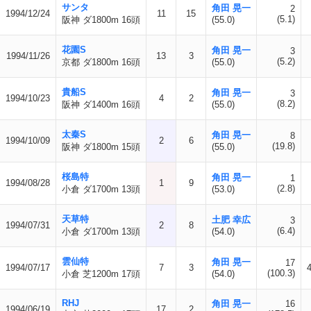
サンタ
角田 晃一
2
1994/12/24
11
15
(5.1)
阪神 ダ1800m 16頭
(55.0)
花園S
角田 晃一
3
1994/11/26
13
3
(5.2)
京都 ダ1800m 16頭
(55.0)
貴船S
角田 晃一
3
1994/10/23
4
2
(8.2)
阪神 ダ1400m 16頭
(55.0)
太秦S
角田 晃一
8
1994/10/09
2
6
(19.8)
阪神 ダ1800m 15頭
(55.0)
桜島特
角田 晃一
1
1994/08/28
1
9
(2.8)
小倉 ダ1700m 13頭
(53.0)
天草特
土肥 幸広
3
1994/07/31
2
8
(6.4)
小倉 ダ1700m 13頭
(54.0)
雲仙特
角田 晃一
17
1994/07/17
7
3
(100.3)
小倉 芝1200m 17頭
(54.0)
RHJ
角田 晃一
16
1994/06/19
17
2