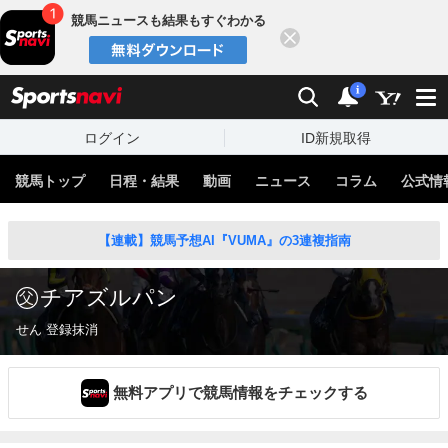
競馬ニュースも結果もすぐわかる
閉じる
スポーツナビ
検索
通知
i
ログイン
ID新規取得
競馬トップ
日程・結果
動画
ニュース
コラム
公式情
【連載】競馬予想AI『VUMA』の3連複指南
チアズルパン
せん 登録抹消
無料アプリで競馬情報をチェックする