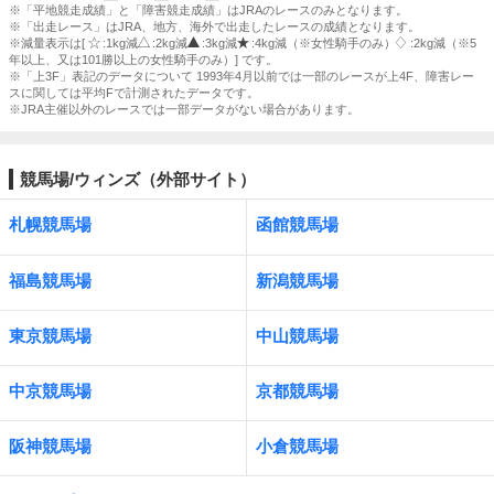
※「平地競走成績」と「障害競走成績」はJRAのレースのみとなります。
※「出走レース」はJRA、地方、海外で出走したレースの成績となります。
※減量表示は[
:1kg減
:2kg減
:3kg減
:4kg減（※女性騎手のみ）
:2kg減（※5
年以上、又は101勝以上の女性騎手のみ）] です。
※「上3F」表記のデータについて 1993年4月以前では一部のレースが上4F、障害レー
スに関しては平均Fで計測されたデータです。
※JRA主催以外のレースでは一部データがない場合があります。
競馬場/ウィンズ（外部サイト）
札幌競馬場
函館競馬場
福島競馬場
新潟競馬場
東京競馬場
中山競馬場
中京競馬場
京都競馬場
阪神競馬場
小倉競馬場