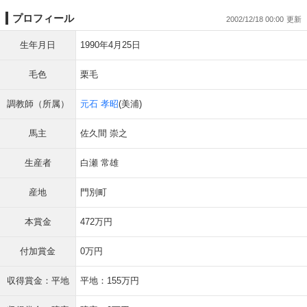
プロフィール
2002/12/18 00:00
生年月日
1990年4月25日
毛色
栗毛
調教師（所属）
元石 孝昭
(美浦)
馬主
佐久間 崇之
生産者
白瀬 常雄
産地
門別町
本賞金
472万円
付加賞金
0万円
収得賞金：平地
平地：155万円