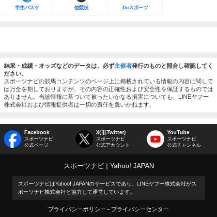
学生バスケ
他競技
Doスポーツ
結果・成績・オッズなどのデータは、必ず
主催者
発行のものと照合し確認してく
ださい。
スポーツナビの競馬コンテンツのページ上に掲載されている情報の内容に関して
は万全を期しておりますが、その内容の正確性および安全性を保証するものでは
ありません。当該情報に基づいて被ったいかなる損害についても、LINEヤフー
株式会社および情報提供者は一切の責任を負いかねます。
Facebook
X(旧Twitter)
YouTube
スポーツナビ
スポーツナビ
スポーツナビ
公式ページ
公式アカウント
公式チャンネル
スポーツナビ
Yahoo! JAPAN
スポーツナビはYahoo! JAPANのサービスであり、LINEヤフー株式会社がス
ポーツナビ株式会社と協力して運営しています。
プライバシーポリシー
プライバシーセンター