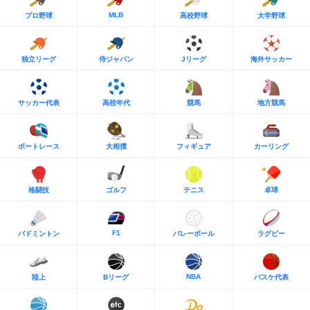
MLB
プロ野球
高校野球
大学野球
独立リーグ
侍ジャパン
Jリーグ
海外サッカー
サッカー代表
高校年代
競馬
地方競馬
ボートレース
大相撲
フィギュア
カーリング
格闘技
ゴルフ
テニス
卓球
F1
バドミントン
バレーボール
ラグビー
NBA
陸上
Bリーグ
バスケ代表