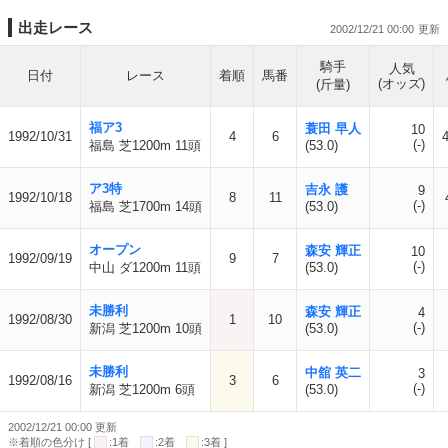
出走レース
2002/12/21 00:00
騎手
人気
日付
レース
着順
馬番
(オッズ)
(斤量)
福ア3
蓑田 早人
10
1992/10/31
4
6
4
(-)
福島 芝1200m 11頭
(53.0)
ア3特
吉永 護
9
1992/10/18
8
11
(-)
福島 芝1700m 14頭
(53.0)
オープン
森安 輝正
10
1992/09/19
9
7
(-)
中山 ダ1200m 11頭
(53.0)
未勝利
森安 輝正
4
1992/08/30
1
10
(-)
新潟 芝1200m 10頭
(53.0)
未勝利
中舘 英二
3
1992/08/16
3
6
(-)
新潟 芝1200m 6頭
(53.0)
2002/12/21 00:00 更新
※着順の色分け [
:1着
:2着
:3着 ]