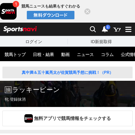
競馬ニュースも結果もすぐわかる
閉じる
スポーツナビ
検索
通知
i
ログイン
ID新規取得
競馬トップ
日程・結果
動画
ニュース
コラム
公式情
真中満＆五十嵐亮太が佐賀競馬予想に挑戦！（PR）
ラッキービーン
牝 登録抹消
無料アプリで競馬情報をチェックする