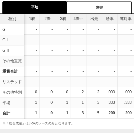
平地
障害
種別
1着
2着
3着
4着～
出走
勝率
連対率
-
-
-
-
-
-
-
GI
-
-
-
-
-
-
-
GII
-
-
-
-
-
-
-
GIII
-
-
-
-
-
-
-
その他重賞
-
-
-
-
-
-
-
重賞合計
-
-
-
-
-
-
-
リステッド
0
0
0
2
2
.000
.000
その他特別
1
0
1
1
3
.333
.333
平場
1
0
1
3
5
.200
.200
合計
※「総合成績」はJRAのレースのみとなります。