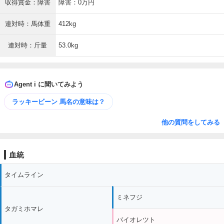
収得賞金：障害
障害：0万円
連対時：馬体重
412kg
連対時：斤量
53.0kg
Agent i に聞いてみよう
ラッキービーン 馬名の意味は？
他の質問をしてみる
血統
タイムライン
ミネフジ
タガミホマレ
バイオレツト