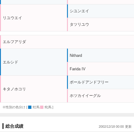
シユンエイ
リユウエイ
タツリユウ
エルフアリダ
Nithard
エルシド
Farida IV
ボールドアンドフリー
キタノホコリ
ホツカイイーグル
※性別の色分け [
:牡馬
:牝馬 ]
総合成績
2002/12/18 00:00