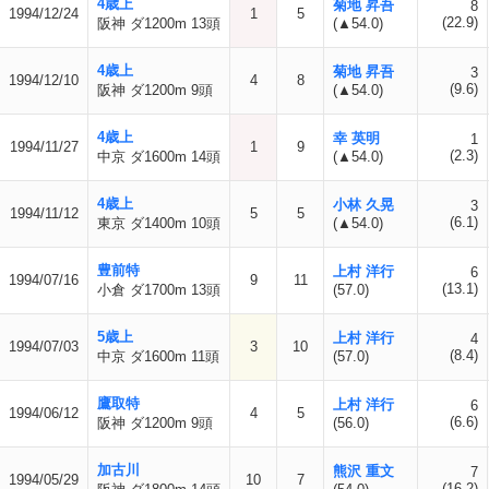
4歳上
菊地 昇吾
8
1994/12/24
1
5
(22.9)
阪神 ダ1200m 13頭
(▲54.0)
4歳上
菊地 昇吾
3
1994/12/10
4
8
(9.6)
阪神 ダ1200m 9頭
(▲54.0)
4歳上
幸 英明
1
1994/11/27
1
9
(2.3)
中京 ダ1600m 14頭
(▲54.0)
4歳上
小林 久晃
3
1994/11/12
5
5
(6.1)
東京 ダ1400m 10頭
(▲54.0)
豊前特
上村 洋行
6
1994/07/16
9
11
(13.1)
小倉 ダ1700m 13頭
(57.0)
5歳上
上村 洋行
4
1994/07/03
3
10
(8.4)
中京 ダ1600m 11頭
(57.0)
鷹取特
上村 洋行
6
1994/06/12
4
5
(6.6)
阪神 ダ1200m 9頭
(56.0)
加古川
熊沢 重文
7
1994/05/29
10
7
(16.2)