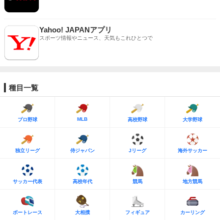
Yahoo! JAPANアプリ
スポーツ情報やニュース、天気もこれひとつで
種目一覧
MLB
プロ野球
高校野球
大学野球
独立リーグ
侍ジャパン
Jリーグ
海外サッカー
サッカー代表
高校年代
競馬
地方競馬
ボートレース
大相撲
フィギュア
カーリング