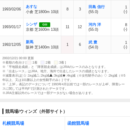
あすな
田島 信行
1
1993/02/06
8
3
(-)
小倉 芝1800m 10頭
(55.0)
シンザ
河内 洋
8
GIII
1993/01/17
11
12
(-)
京都 芝1600m 13頭
(55.0)
新馬
武 豊
1
1992/12/05
1
6
(-)
阪神 芝1400m 10頭
(54.0)
2002/12/21 00:00 更新
※着順の色分け [
:1着
:2着
:3着 ]
※「平地競走成績」と「障害競走成績」はJRAのレースのみとなります。
※「出走レース」はJRA、地方、海外で出走したレースの成績となります。
※減量表示は[
:1kg減
:2kg減
:3kg減
:4kg減（※女性騎手のみ）
:2kg減（※5
年以上、又は101勝以上の女性騎手のみ）] です。
※「上3F」表記のデータについて 1993年4月以前では一部のレースが上4F、障害レー
スに関しては平均Fで計測されたデータです。
※JRA主催以外のレースでは一部データがない場合があります。
競馬場/ウィンズ（外部サイト）
札幌競馬場
函館競馬場