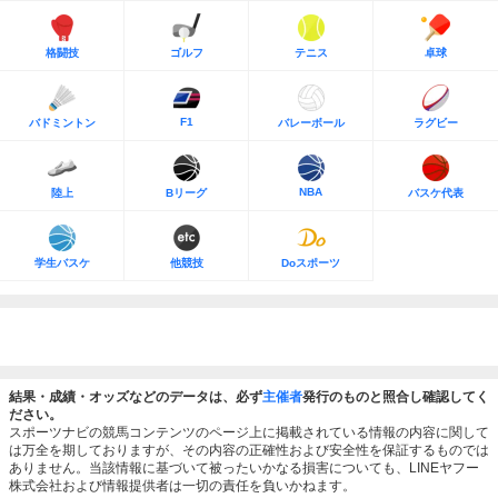
格闘技
ゴルフ
テニス
卓球
F1
バドミントン
バレーボール
ラグビー
NBA
陸上
Bリーグ
バスケ代表
学生バスケ
他競技
Doスポーツ
結果・成績・オッズなどのデータは、必ず
主催者
発行のものと照合し確認してく
ださい。
スポーツナビの競馬コンテンツのページ上に掲載されている情報の内容に関して
は万全を期しておりますが、その内容の正確性および安全性を保証するものでは
ありません。当該情報に基づいて被ったいかなる損害についても、LINEヤフー
株式会社および情報提供者は一切の責任を負いかねます。