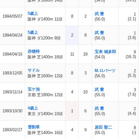
阪神 ダ1800m 14頭
(54.0)
5歳上
武 豊
1
1994/05/07
8
2
(2.1)
阪神 ダ1400m 11頭
(56.0)
5歳上
武 豊
1
1994/04/24
2
8
(3.8)
阪神 ダ1200m 9頭
(56.0)
赤穂特
宝来 城多郎
9
1994/04/16
11
18
(16.3)
阪神 芝1400m 18頭
(54.0)
サドル
M.ロバーツ
2
1993/12/05
8
3
(5.3)
阪神 芝1600m 12頭
(56.0)
宝ケ池
武 豊
3
1993/11/14
4
10
(7.6)
京都 芝1800m 12頭
(55.0)
4歳上
武 豊
2
1993/10/30
1
6
(4.4)
東京 ダ1400m 10頭
(55.0)
雪割草
原田 聖二
8
1993/02/27
4
9
(-)
阪神 芝1400m 16頭
(55.0)