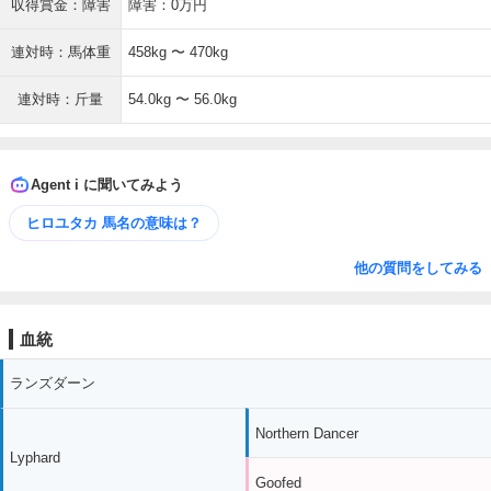
収得賞金：障害
障害：0万円
連対時：馬体重
458kg 〜 470kg
連対時：斤量
54.0kg 〜 56.0kg
Agent i に聞いてみよう
ヒロユタカ 馬名の意味は？
他の質問をしてみる
血統
ランズダーン
Northern Dancer
Lyphard
Goofed