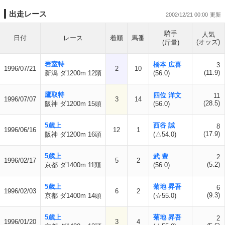
出走レース
2002/12/21 00:00
騎手
人気
日付
レース
着順
馬番
(オッズ)
(斤量)
岩室特
橋本 広喜
3
1996/07/21
2
10
(11.9)
新潟 ダ1200m 12頭
(56.0)
鷹取特
四位 洋文
11
1996/07/07
3
14
(28.5)
阪神 ダ1200m 15頭
(56.0)
5歳上
西谷 誠
8
1996/06/16
12
1
(17.9)
阪神 ダ1200m 16頭
(△54.0)
5歳上
武 豊
2
1996/02/17
5
2
(5.2)
京都 ダ1400m 11頭
(56.0)
5歳上
菊地 昇吾
6
1996/02/03
6
2
(9.3)
京都 ダ1400m 14頭
(☆55.0)
5歳上
菊地 昇吾
2
1996/01/20
3
4