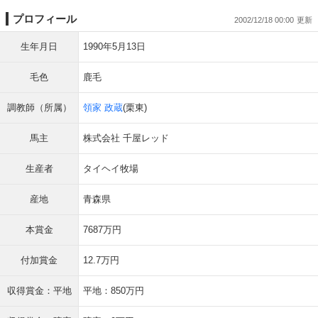
プロフィール
2002/12/18 00:00
生年月日
1990年5月13日
毛色
鹿毛
調教師（所属）
領家 政蔵
(栗東)
馬主
株式会社 千屋レッド
生産者
タイヘイ牧場
産地
青森県
本賞金
7687万円
付加賞金
12.7万円
収得賞金：平地
平地：850万円