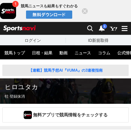
競馬ニュースも結果もすぐわかる
閉じる
スポーツナビ
検索
通知
i
ログイン
ID新規取得
競馬トップ
日程・結果
動画
ニュース
コラム
公式情
【連載】競馬予想AI『VUMA』の3連複指南
ヒロユタカ
牡 登録抹消
無料アプリで競馬情報をチェックする