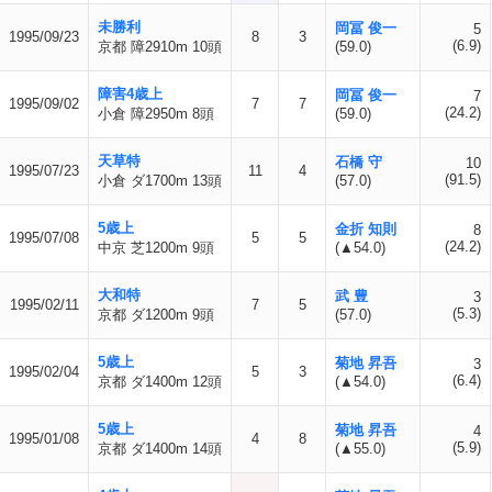
未勝利
岡冨 俊一
5
1995/09/23
8
3
(6.9)
京都 障2910m 10頭
(59.0)
障害4歳上
岡冨 俊一
7
1995/09/02
7
7
(24.2)
小倉 障2950m 8頭
(59.0)
天草特
石橋 守
10
1995/07/23
11
4
(91.5)
小倉 ダ1700m 13頭
(57.0)
5歳上
金折 知則
8
1995/07/08
5
5
(24.2)
中京 芝1200m 9頭
(▲54.0)
大和特
武 豊
3
1995/02/11
7
5
(5.3)
京都 ダ1200m 9頭
(57.0)
5歳上
菊地 昇吾
3
1995/02/04
5
3
(6.4)
京都 ダ1400m 12頭
(▲54.0)
5歳上
菊地 昇吾
4
1995/01/08
4
8
(5.9)
京都 ダ1400m 14頭
(▲55.0)