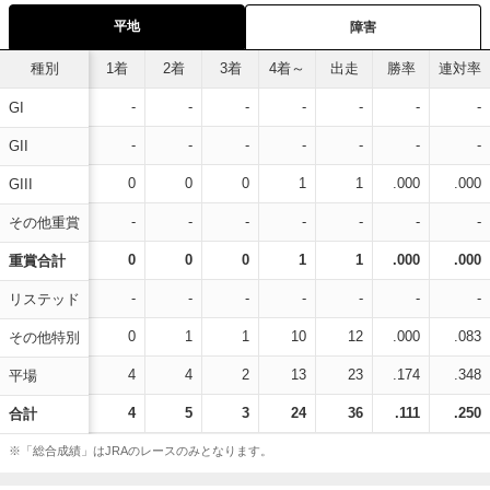
平地
障害
種別
1着
2着
3着
4着～
出走
勝率
連対率
-
-
-
-
-
-
-
GI
-
-
-
-
-
-
-
GII
0
0
0
1
1
.000
.000
GIII
-
-
-
-
-
-
-
その他重賞
0
0
0
1
1
.000
.000
重賞合計
-
-
-
-
-
-
-
リステッド
0
1
1
10
12
.000
.083
その他特別
4
4
2
13
23
.174
.348
平場
4
5
3
24
36
.111
.250
合計
※「総合成績」はJRAのレースのみとなります。