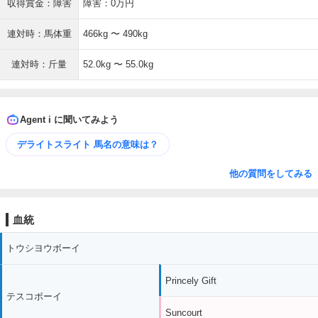
収得賞金：障害
障害：0万円
連対時：馬体重
466kg 〜 490kg
連対時：斤量
52.0kg 〜 55.0kg
Agent i に聞いてみよう
デライトスライト 馬名の意味は？
他の質問をしてみる
血統
トウシヨウボーイ
Princely Gift
テスコボーイ
Suncourt