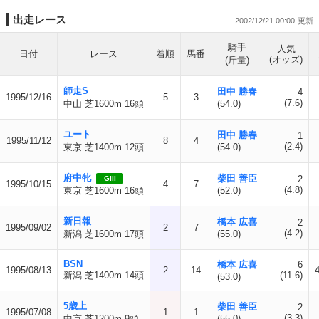
出走レース
2002/12/21 00:00
騎手
人気
日付
レース
着順
馬番
(オッズ)
(斤量)
師走S
田中 勝春
4
1995/12/16
5
3
(7.6)
中山 芝1600m 16頭
(54.0)
ユート
田中 勝春
1
1995/11/12
8
4
(2.4)
東京 芝1400m 12頭
(54.0)
府中牝
柴田 善臣
2
GIII
1995/10/15
4
7
(4.8)
東京 芝1600m 16頭
(52.0)
新日報
橋本 広喜
2
1995/09/02
2
7
(4.2)
新潟 芝1600m 17頭
(55.0)
BSN
橋本 広喜
6
1995/08/13
2
14
新潟 芝1400m 14頭
(11.6)
(53.0)
5歳上
柴田 善臣
2
1995/07/08
1
1
(3.3)
中京 芝1200m 9頭
(55.0)