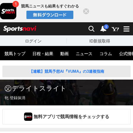
競馬ニュースも結果もすぐわかる
閉じる
スポーツナビ
検索
通知
i
ログイン
ID新規取得
競馬トップ
日程・結果
動画
ニュース
コラム
公式情
【連載】競馬予想AI『VUMA』の3連複指南
デライトスライト
牝 登録抹消
無料アプリで競馬情報をチェックする