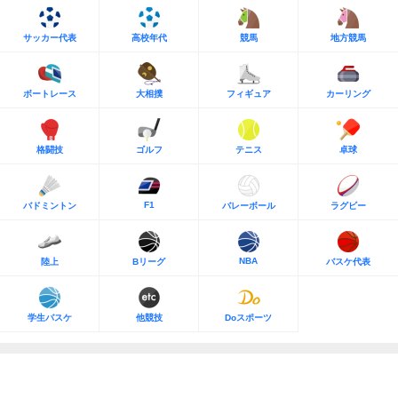
サッカー代表
高校年代
競馬
地方競馬
ボートレース
大相撲
フィギュア
カーリング
格闘技
ゴルフ
テニス
卓球
F1
バドミントン
バレーボール
ラグビー
NBA
陸上
Bリーグ
バスケ代表
学生バスケ
他競技
Doスポーツ