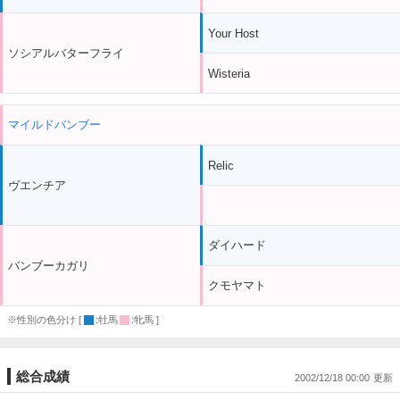
Your Host
ソシアルバターフライ
Wisteria
マイルドバンブー
Relic
ヴエンチア
ダイハード
バンブーカガリ
クモヤマト
※性別の色分け [
:牡馬
:牝馬 ]
総合成績
2002/12/18 00:00