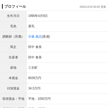
プロフィール
2002/12/18 00:00
生年月日
1990年4月9日
毛色
鹿毛
調教師（所属）
宗像 義忠
(美浦)
馬主
田中 春美
生産者
田中 春美
産地
三石町
本賞金
8039万円
付加賞金
34.5万円
収得賞金：平地
平地：1050万円