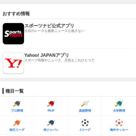
おすすめ情報
スポーツナビ公式アプリ
注目のレースも最新ニュースも逃さない
Yahoo! JAPANアプリ
スポーツ情報やニュース、天気もこれひとつで
種目一覧
MLB
プロ野球
高校野球
大学野球
独立リーグ
侍ジャパン
Jリーグ
海外サッカー