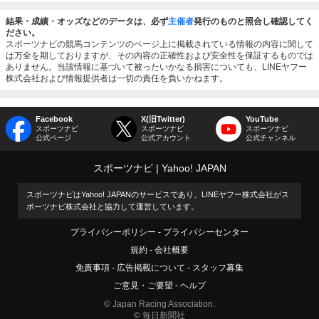
結果・成績・オッズなどのデータは、必ず
主催者
発行のものと照合し確認してく
ださい。
スポーツナビの競馬コンテンツのページ上に掲載されている情報の内容に関して
は万全を期しておりますが、その内容の正確性および安全性を保証するものでは
ありません。当該情報に基づいて被ったいかなる損害についても、LINEヤフー
株式会社および情報提供者は一切の責任を負いかねます。
Facebook
X(旧Twitter)
YouTube
スポーツナビ
スポーツナビ
スポーツナビ
公式ページ
公式アカウント
公式チャンネル
スポーツナビ
Yahoo! JAPAN
スポーツナビはYahoo! JAPANのサービスであり、LINEヤフー株式会社がス
ポーツナビ株式会社と協力して運営しています。
プライバシーポリシー
プライバシーセンター
規約
会社概要
免責事項
広告掲載について
スタッフ募集
ご意見・ご要望
ヘルプ
© Japan Racing Association.
© 毎日新聞社