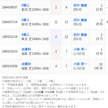
4歳上
田中 勝春
1
1994/08/07
1
9
(2.6)
新潟 芝1200m 16頭
(55.0)
4歳上
田中 勝春
3
1994/07/24
11
12
(8.8)
新潟 芝1600m 18頭
(55.0)
4歳上
田中 勝春
2
1993/11/14
2
12
(3.7)
東京 芝1400m 14頭
(53.0)
未勝利
小林 淳一
1
1993/10/23
1
7
(4.4)
福島 芝1200m 16頭
(☆52.0)
未勝利
小林 淳一
10
1993/10/09
4
7
(16.4)
福島 芝1200m 16頭
(☆52.0)
2002/12/21 00:00 更新
※着順の色分け [
:1着
:2着
:3着 ]
※「平地競走成績」と「障害競走成績」はJRAのレースのみとなります。
※「出走レース」はJRA、地方、海外で出走したレースの成績となります。
※減量表示は[
:1kg減
:2kg減
:3kg減
:4kg減（※女性騎手のみ）
:2kg減（※5
年以上、又は101勝以上の女性騎手のみ）] です。
※「上3F」表記のデータについて 1993年4月以前では一部のレースが上4F、障害レー
スに関しては平均Fで計測されたデータです。
※JRA主催以外のレースでは一部データがない場合があります。