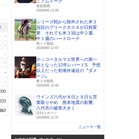
ミアムトーク
産経新聞
2026/8/6 13:05
シリーズ戦から除外された米２
冠目のプリークネスＳが日程変
率
更 それでも米３冠は中２週、
-
中１週のハードローテ
馬トク報知
-
2026/8/6 12:47
-
ホッコータルマエ世界への第一
-
歩となった12年レパードS 予想
以上だった初海外遠征の〝ダメ
-
ージ〟
東スポ競馬
-
2026/8/6 12:45
.000
ウインズ八代が８日と９日も営
.333
業取りやめ 熊本地震の影響、
八代市の被害大きく
.267
日刊スポーツ
2026/8/6 12:37
ニュース一覧