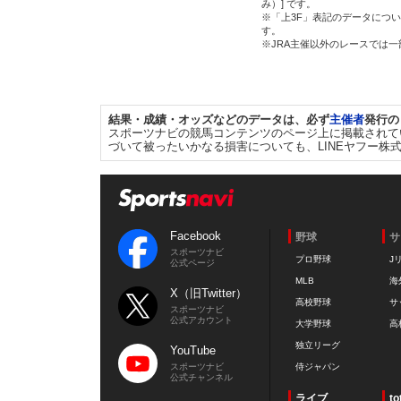
み）] です。
※「上3F」表記のデータについ
す。
※JRA主催以外のレースでは
結果・成績・オッズなどのデータは、必ず
主催者
発行の
スポーツナビの競馬コンテンツのページ上に掲載されて
づいて被ったいかなる損害についても、LINEヤフー株
Facebook
野球
サ
スポーツナビ
プロ野球
J
公式ページ
MLB
海
X（旧Twitter）
高校野球
サ
スポーツナビ
公式アカウント
大学野球
高
独立リーグ
YouTube
スポーツナビ
侍ジャパン
公式チャンネル
ライブ
to