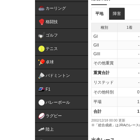
カーリング
平地
障害
格闘技
種別
1着
ゴルフ
GI
-
GII
-
テニス
GIII
-
卓球
その他重賞
-
重賞合計
-
バドミントン
リステッド
-
F1
その他特別
0
平場
1
バレーボール
合計
1
ラグビー
2002/12/18 00:00 更新
※「総合成績」はJRAのレー
陸上
出走レース