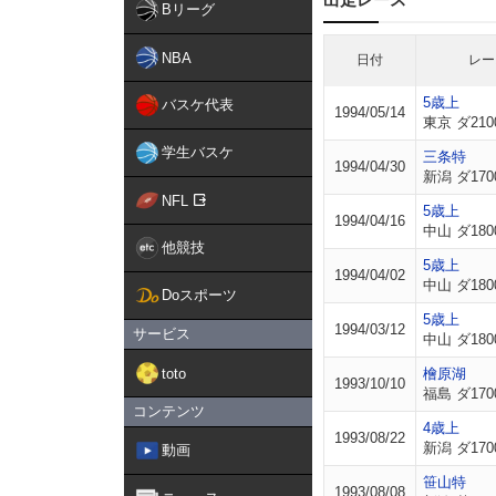
Bリーグ
NBA
日付
レー
5歳上
バスケ代表
1994/05/14
東京 ダ210
学生バスケ
三条特
1994/04/30
新潟 ダ170
NFL
5歳上
1994/04/16
中山 ダ180
他競技
5歳上
1994/04/02
中山 ダ180
Doスポーツ
5歳上
1994/03/12
サービス
中山 ダ180
toto
檜原湖
1993/10/10
福島 ダ170
コンテンツ
4歳上
1993/08/22
新潟 ダ170
動画
笹山特
1993/08/08