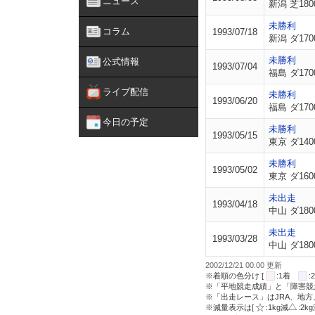
ニュース
新潟 芝180
未勝利
コラム
1993/07/18
新潟 ダ170
未勝利
公式情報
1993/07/04
福島 ダ170
ライブ配信
未勝利
1993/06/20
福島 ダ170
今日の予定
未勝利
1993/05/15
東京 ダ140
未勝利
1993/05/02
東京 ダ160
未出走
1993/04/18
中山 ダ180
未出走
1993/03/28
中山 ダ180
2002/12/21 00:00 更新
※着順の色分け [
:1着
※「平地競走成績」と「障害競
※「出走レース」はJRA、地
※減量表示は[
:1kg減
:2k