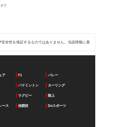
ータで
び安全性を保証するものではありません。当該情報に基
ュア
F1
バレー
バドミントン
カーリング
ラグビー
陸上
レース
他競技
Doスポーツ