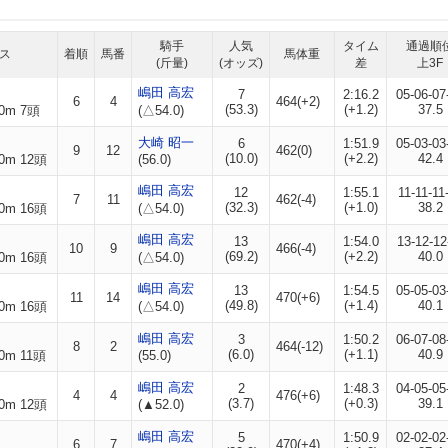
騎手
人気
タイム
通過順
ス
着順
馬番
馬体重
(斤量)
(オッズ)
差
上3F
嶋田 高宏
7
2:16.2
05-06-07
6
4
464(+2)
(53.3)
(+1.2)
37.5
0m 7頭
(△54.0)
大崎 昭一
6
1:51.9
05-03-03
9
12
462(0)
(10.0)
(+2.2)
42.4
0m 12頭
(56.0)
嶋田 高宏
12
1:55.1
11-11-11
7
11
462(-4)
(32.3)
(+1.0)
38.2
0m 16頭
(△54.0)
嶋田 高宏
13
1:54.0
13-12-12
10
9
466(-4)
(69.2)
(+2.2)
40.0
0m 16頭
(△54.0)
嶋田 高宏
13
1:54.5
05-05-03
11
14
470(+6)
(49.8)
(+1.4)
40.1
0m 16頭
(△54.0)
嶋田 高宏
3
1:50.2
06-07-08
8
2
464(-12)
(6.0)
(+1.1)
40.9
0m 11頭
(55.0)
嶋田 高宏
2
1:48.3
04-05-05
4
4
476(+6)
(3.7)
(+0.3)
39.1
0m 12頭
(▲52.0)
嶋田 高宏
5
1:50.9
02-02-02
6
7
470(+4)