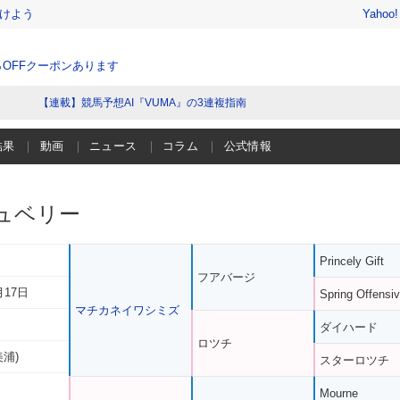
けよう
Yahoo
％OFFクーポンあります
【連載】競馬予想AI『VUMA』の3連複指南
結果
動画
ニュース
コラム
公式情報
ュベリー
Princely Gift
フアバージ
月17日
Spring Offensi
マチカネイワシミズ
ダイハード
ロツチ
美浦)
スターロツチ
Mourne