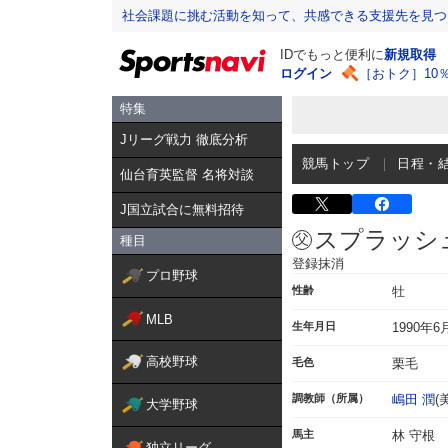
社会課題に挑む活動を知って、共感できる支援先を見つ
IDでもっと便利に
新規取得
ログイン
［おトク］10
特集
Jリーグ戦力 徹底分析
競馬トップ
日程・
仙台育英監督 名将対談
J国立試合に無料招待
スプラッシ
種目
登録抹消
プロ野球
性齢
牡
MLB
生年月日
1990年6
高校野球
毛色
栗毛
調教師（所属）
嶋田 潤
(
大学野球
馬主
林 守根
独立リーグ