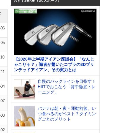
おすすめ記事（Doスポーツ）
位
-06
-05
-10
【2026年上半期アイアン座談会】「なんじ
ゃこりゃ？」識者が驚いたコブラの3Dプリ
ンテッドアイアン、その実力とは
-11
自慢のバックラインを目指す！
-04
HIITでおこなう「背中徹底トレ
ーニング」
-07
バナナは朝・夜・運動前後、い
つ食べるのがベスト？タイミン
-03
グごとのメリット
-02