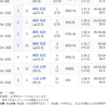
(22.9)
(+1.2)
37.4
0m 9頭
(55.0)
嶋田 高宏
1
1:47.4
05-05-02
1
11
466(+4)
(2.0)
(-0.0)
38.5
0m 12頭
(▲52.0)
嶋田 高宏
1
1:50.3
02-03-03
2
1
462(-8)
(2.5)
(+0.0)
38.9
0m 12頭
(▲52.0)
嶋田 高宏
2
1:50.4
05-05-06
2
3
470(+8)
(3.6)
(+0.1)
40.0
0m 10頭
(▲52.0)
嶋田 高宏
4
1:25.7
08-08
2
10
462(+6)
(-)
(+0.2)
36.9
0m 14頭
(▲52.0)
嶋田 高宏
4
1:40.2
03-04
6
1
456(-2)
(-)
(+1.0)
38.9
0m 11頭
(▲52.0)
小迫 次男
3
1:59.5
04-03-03
6
12
458(0)
(-)
(+2.8)
42.4
0m 13頭
(55.0)
小迫 次男
12
1:58.5
09-05-07
3
4
458
(-)
(+1.2)
40.9
0m 16頭
(55.0)
:2着
:3着 ]
走成績」はJRAのレースのみとなります。
方、海外で出走したレースの成績となります。
g減
:3kg減
:4kg減（※女性騎手のみ）
:2kg減（※5年以上、又は101勝以上の女性騎手