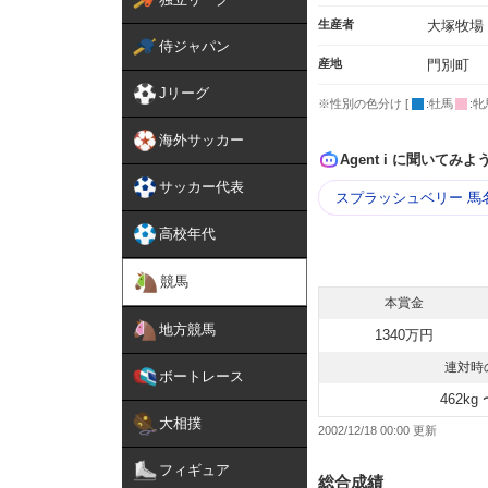
生産者
大塚牧場
侍ジャパン
産地
門別町
Jリーグ
※性別の色分け [
:牡馬
:牝
海外サッカー
Agent i に聞いてみよ
サッカー代表
スプラッシュベリー 馬
高校年代
競馬
本賞金
地方競馬
1340万円
連対時
ボートレース
462kg 
大相撲
2002/12/18 00:00
フィギュア
総合成績