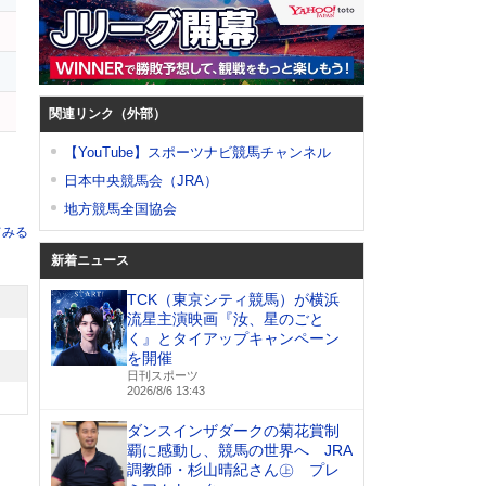
ト
関連リンク（外部）
【YouTube】スポーツナビ競馬チャンネル
日本中央競馬会（JRA）
地方競馬全国協会
てみる
新着ニュース
TCK（東京シティ競馬）が横浜
流星主演映画『汝、星のごと
く』とタイアップキャンペーン
を開催
日刊スポーツ
2026/8/6 13:43
ダンスインザダークの菊花賞制
覇に感動し、競馬の世界へ JRA
調教師・杉山晴紀さん㊤ プレ