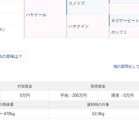
スノツブ
ハヤドール
ネヴアービー
ハヤクイン
馬 ]
ホシフミ
う
名の意味は？
他の質問をし
付加賞金
収得賞金
0万円
平地：200万円
障害：0万円
の馬体重
連対時の斤量
〜 470kg
52.0kg