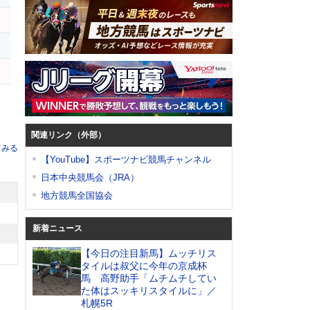
ド
ン
関連リンク（外部）
てみる
【YouTube】スポーツナビ競馬チャンネル
日本中央競馬会（JRA）
地方競馬全国協会
新着ニュース
【今日の注目新馬】ムッチリス
タイルは叔父に今年の京成杯
馬 高野助手「ムチムチしてい
た体はスッキリスタイルに」／
札幌5R