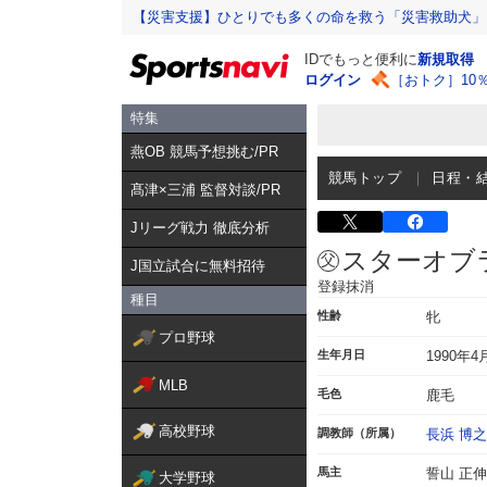
【災害支援】ひとりでも多くの命を救う「災害救助犬」
IDでもっと便利に
新規取得
ログイン
［おトク］10
特集
燕OB 競馬予想挑む/PR
競馬トップ
日程・
髙津×三浦 監督対談/PR
Jリーグ戦力 徹底分析
スターオブ
J国立試合に無料招待
登録抹消
種目
性齢
牝
プロ野球
生年月日
1990年4
MLB
毛色
鹿毛
高校野球
調教師（所属）
長浜 博之
馬主
誓山 正伸
大学野球