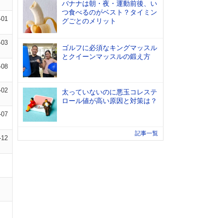
バナナは朝・夜・運動前後、い
つ食べるのがベスト？タイミン
-01
グごとのメリット
-03
ゴルフに必須なキングマッスル
とクイーンマッスルの鍛え方
-08
-02
太っていないのに悪玉コレステ
ロール値が高い原因と対策は？
-07
記事一覧
-12