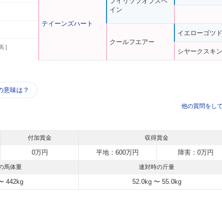
フイリツプオブスペ
イン
テイーンズハート
イエローゴツ
クールフエアー
馬 ]
シヤークスキ
う
の意味は？
他の質問をし
付加賞金
収得賞金
0万円
平地：600万円
障害：0万円
の馬体重
連対時の斤量
〜 442kg
52.0kg 〜 55.0kg