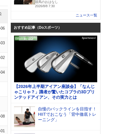
競馬のおはなし
2026/8/8 7:30
位
ニュース一覧
おすすめ記事（Doスポーツ）
-06
-03
-02
-04
【2026年上半期アイアン座談会】「なんじ
ゃこりゃ？」識者が驚いたコブラの3Dプリ
ンテッドアイアン、その実力とは
自慢のバックラインを目指す！
HIITでおこなう「背中徹底トレ
-08
ーニング」
-01