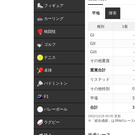
フィギュア
平地
障害
カーリング
種別
1着
格闘技
GI
-
GII
-
ゴルフ
GIII
-
テニス
その他重賞
-
重賞合計
-
卓球
リステッド
-
バドミントン
その他特別
0
F1
平場
3
合計
3
バレーボール
2002/12/18 00:00 更新
※「総合成績」はJRAのレー
ラグビー
出走レース