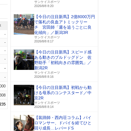
サンケイスポーツ
2026/8/8 8:20
【今日の注目新馬】2億8000万円
で落札の良血アトミックリー
率
チ 宮田師「週を追うごとに良
化傾向」／新潟3R
-
サンケイスポーツ
2026/8/8 8:17
-
-
【今日の注目新馬】スピード感
ある動きのブルドッグドン 佐
-
野助手「初戦向きの雰囲気」／
新潟2R
-
サンケイスポーツ
-
2026/8/8 8:16
.000
【今日の注目新馬】初戦から動
ける母系のコンテスタード／中
.308
京2R
サンケイスポーツ
.235
2026/8/8 8:14
【装蹄師・西内荘コラム】パイ
ロマンサー、ドバイを経てひと
回り成長…レパードS