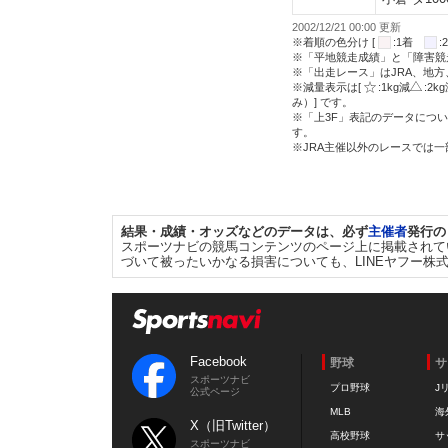
2002/12/21 00:00 更新
※着順の色分け [
:1着
※「平地競走成績」と「障害競
※「出走レース」はJRA、地
※減量表示は[
:1kg減
:2k
み）] です。
※「上3F」表記のデータについ
す。
※JRA主催以外のレースでは
結果・成績・オッズなどのデータは、必ず
主催者
発行の
スポーツナビの競馬コンテンツのページ上に掲載されて
づいて被ったいかなる損害についても、LINEヤフー株
Facebook
野球
サ
スポーツナビ
プロ野球
J
公式ページ
MLB
海
X（旧Twitter）
高校野球
サ
スポーツナビ