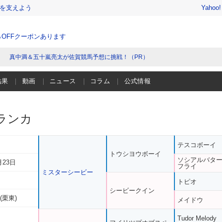
を支えよう
Yahoo
％OFFクーポンあります
真中満＆五十嵐亮太が佐賀競馬予想に挑戦！（PR）
結果
動画
ニュース
コラム
公式情報
ランカ
テスコボーイ
トウシヨウボーイ
ソシアルバタ
月23日
フライ
ミスターシービー
トピオ
シービークイン
(栗東)
メイドウ
Tudor Melody