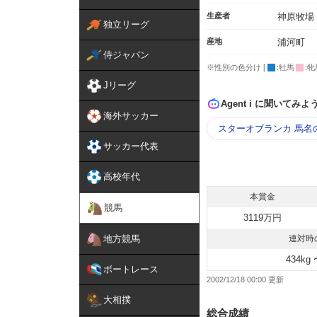
生産者
神原牧場
独立リーグ
産地
浦河町
侍ジャパン
※性別の色分け [
:牡馬
:牝
Jリーグ
Agent i に聞いてみよ
海外サッカー
スターオブランカ 馬名
サッカー代表
高校年代
本賞金
競馬
3119万円
地方競馬
連対時
434kg 
ボートレース
2002/12/18 00:00
大相撲
総合成績