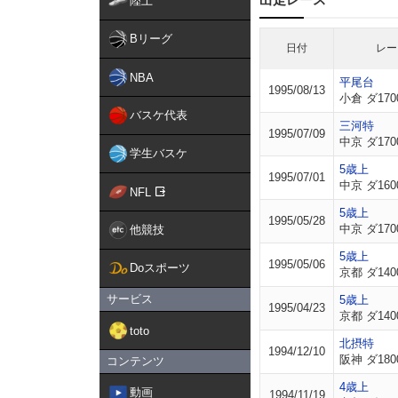
陸上
Bリーグ
日付
レー
NBA
平尾台
1995/08/13
小倉 ダ170
バスケ代表
三河特
1995/07/09
中京 ダ170
学生バスケ
5歳上
1995/07/01
中京 ダ160
NFL
5歳上
1995/05/28
中京 ダ170
他競技
5歳上
1995/05/06
Doスポーツ
京都 ダ140
サービス
5歳上
1995/04/23
京都 ダ140
toto
北摂特
1994/12/10
阪神 ダ180
コンテンツ
4歳上
動画
1994/11/19