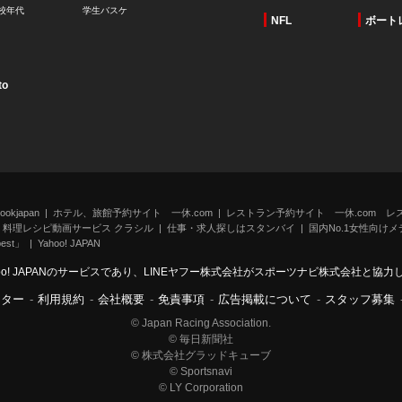
校年代
学生バスケ
NFL
ボート
to
kjapan
ホテル、旅館予約サイト 一休.com
レストラン予約サイト 一休.com レ
料理レシピ動画サービス クラシル
仕事・求人探しはスタンバイ
国内No.1女性向けメデ
st」
Yahoo! JAPAN
oo! JAPANのサービスであり、LINEヤフー株式会社がスポーツナビ株式会社と協
ンター
-
利用規約
-
会社概要
-
免責事項
-
広告掲載について
-
スタッフ募集
© Japan Racing Association.
© 毎日新聞社
© 株式会社グラッドキューブ
© Sportsnavi
© LY Corporation