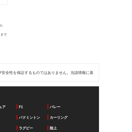
の
ータで
び安全性を保証するものではありません。当該情報に基
ュア
F1
バレー
バドミントン
カーリング
ラグビー
陸上