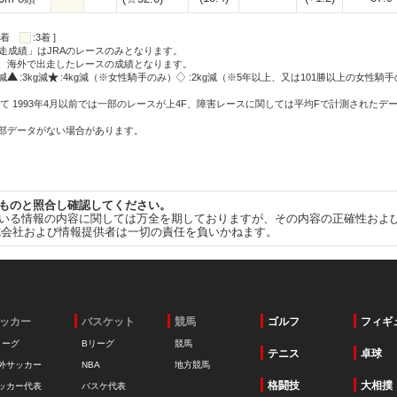
:2着
:3着 ]
走成績」はJRAのレースのみとなります。
方、海外で出走したレースの成績となります。
g減
:3kg減
:4kg減（※女性騎手のみ）
:2kg減（※5年以上、又は101勝以上の女性騎手
て 1993年4月以前では一部のレースが上4F、障害レースに関しては平均Fで計測されたデ
一部データがない場合があります。
ものと照合し確認してください。
いる情報の内容に関しては万全を期しておりますが、その内容の正確性およ
式会社および情報提供者は一切の責任を負いかねます。
ッカー
バスケット
競馬
ゴルフ
フィギ
リーグ
Bリーグ
競馬
テニス
卓球
外サッカー
NBA
地方競馬
格闘技
大相撲
ッカー代表
バスケ代表