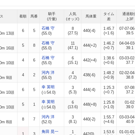
騎手
人気
タイム
通過順
ス
着順
馬番
馬体重
(斤量)
(オッズ)
差
上3F
石橋 守
8
1:45.7
07-07-06
6
5
440(-4)
(27.5)
(+1.6)
39.5
0m 13頭
(55.0)
石橋 守
11
1:46.2
04-04-03
5
8
444(+2)
(47.1)
(+0.7)
39.1
0m 16頭
(55.0)
石橋 守
6
1:38.6
03-03-02
4
6
442(+4)
(15.1)
(+0.6)
37.7
0m 10頭
(55.0)
河内 洋
4
1:48.2
02-02-04
4
2
438(-6)
(7.2)
(+0.9)
38.8
0m 9頭
(55.0)
幸 英明
3
1:25.3
07-08
6
5
444(-4)
(5.3)
(+0.7)
37.2
0m 10頭
(☆54.0)
幸 英明
6
1:25.8
01-02
5
1
448(+8)
(13.6)
(+1.0)
39.0
0m 10頭
(☆54.0)
河内 洋
3
1:55.7
03-03-04
8
7
440(-2)
(8.1)
(+4.6)
40.9
0m 8頭
(52.0)
角田 晃一
1
1:53.6
01-01-01
1
3
442(0)