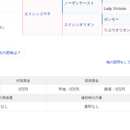
ノーザンテースト
Lady Victoria
エイシンコマチ
ボンモー
エイシンオリオン
馬 ]
リユウオリオ
う
名の意味は？
他の質問をし
付加賞金
収得賞金
0万円
平地：0万円
障害：0万円
の馬体重
連対時の斤量
対なし
連対なし