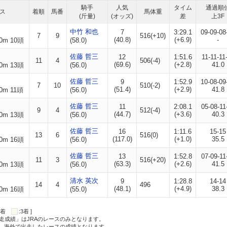
騎手
人気
タイム
通過順
ス
着順
馬番
馬体重
(斤量)
(オッズ)
差
上3F
中竹 和也
7
3:29.1
09-09-08
7
9
516(+10)
(40.8)
(+6.9)
-
0m 10頭
(58.0)
佐藤 哲三
12
1:51.6
11-11-11
11
4
506(-4)
(69.6)
(+2.8)
41.0
0m 13頭
(56.0)
佐藤 哲三
9
1:52.9
10-08-09
7
10
510(-2)
(51.4)
(+2.9)
41.8
0m 11頭
(56.0)
佐藤 哲三
11
2:08.1
05-08-11
9
4
512(-4)
(44.7)
(+3.6)
40.3
0m 13頭
(56.0)
佐藤 哲三
16
1:11.6
15-15
13
6
516(0)
(117.0)
(+1.0)
35.5
0m 16頭
(56.0)
佐藤 哲三
13
1:52.8
07-09-11
11
3
516(+20)
(63.3)
(+2.6)
41.5
0m 13頭
(56.0)
清水 英次
9
1:28.8
14-14
14
4
496
(48.1)
(+4.9)
38.3
0m 16頭
(55.0)
:2着
:3着 ]
走成績」はJRAのレースのみとなります。
方、海外で出走したレースの成績となります。