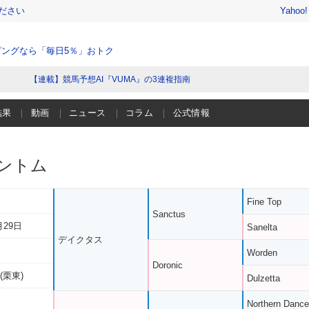
ださい
Yahoo
ングなら「毎日5％」おトク
【連載】競馬予想AI『VUMA』の3連複指南
結果
動画
ニュース
コラム
公式情報
ントム
Fine Top
Sanctus
月29日
Sanelta
デイクタス
Worden
Doronic
(栗東)
Dulzetta
Northern Dance