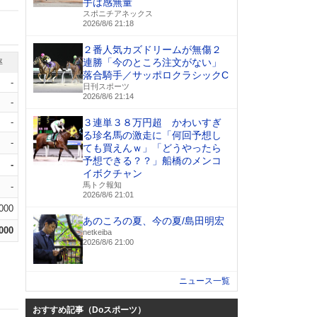
手は感無量
スポニチアネックス
2026/8/6 21:18
２番人気カズドリームが無傷２
連勝「今のところ注文がない」
率
落合騎手／サッポロクラシックC
-
日刊スポーツ
2026/8/6 21:14
-
-
３連単３８万円超 かわいすぎ
る珍名馬の激走に「何回予想し
-
ても買えんｗ」「どうやったら
予想できる？？」船橋のメンコ
-
イボクチャン
馬トク報知
-
2026/8/6 21:01
.000
あのころの夏、今の夏/島田明宏
.000
netkeiba
2026/8/6 21:00
ニュース一覧
おすすめ記事（Doスポーツ）