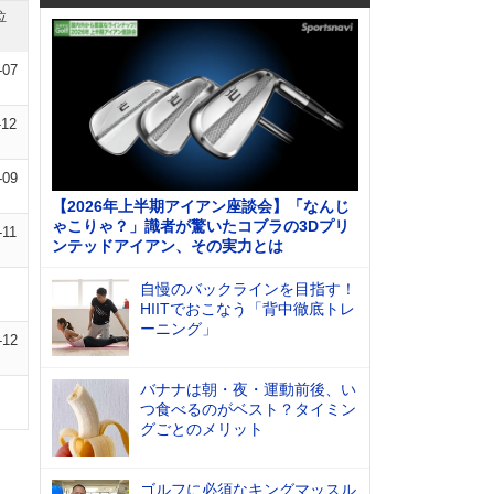
位
-07
-12
-09
【2026年上半期アイアン座談会】「なんじ
ゃこりゃ？」識者が驚いたコブラの3Dプリ
-11
ンテッドアイアン、その実力とは
自慢のバックラインを目指す！
HIITでおこなう「背中徹底トレ
ーニング」
-12
バナナは朝・夜・運動前後、い
つ食べるのがベスト？タイミン
グごとのメリット
ゴルフに必須なキングマッスル