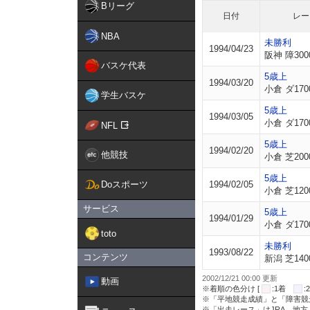
Bリーグ
日付
レー
NBA
未勝利
1994/04/23
阪神 障300
バスケ代表
5歳上
1994/03/20
小倉 ダ170
学生バスケ
5歳上
1994/03/05
小倉 ダ170
NFL
5歳上
1994/02/20
他競技
小倉 芝200
5歳上
Doスポーツ
1994/02/05
小倉 芝120
サービス
5歳上
1994/01/29
小倉 ダ170
toto
未勝利
1993/08/22
コンテンツ
新潟 芝140
2002/12/21 00:00 更新
動画
※着順の色分け [
:1着
※「平地競走成績」と「障害競
※「出走レース」はJRA、地