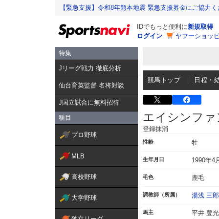
【緊急支援】令和8年熊本地震 緊急支援募金にご協力く
IDでもっと便利に
新規取得
ログイン
ヤフーショッピ
特集
Jリーグ戦力 徹底分析
競馬トップ
日程・
仙台育英監督 名将対談
J国立試合に無料招待
エイシンファ
種目
登録抹消
プロ野球
性齢
牡
MLB
生年月日
1990年4
高校野球
毛色
鹿毛
調教師（所属）
湯浅 三郎
大学野球
馬主
平井 豊光
独立リーグ