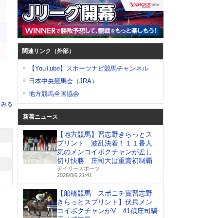
ン
関連リンク（外部）
【YouTube】スポーツナビ競馬チャンネル
日本中央競馬会（JRA）
地方競馬全国協会
てみる
新着ニュース
【地方競馬】習志野きらっとス
プリント 波乱決着！１１番人
気のメンコイボクチャンが差し
切り快勝 庄司大は重賞初制覇
デイリースポーツ
2026/8/6 21:41
【船橋競馬 スポニチ賞習志野
きらっとスプリント】伏兵メン
コイボクチャンがV 41歳庄司騎