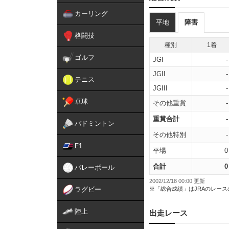
カーリング
平地
障害
格闘技
種別
1着
ゴルフ
JGI
-
JGII
-
テニス
JGIII
-
卓球
その他重賞
-
重賞合計
-
バドミントン
その他特別
-
F1
平場
0
合計
0
バレーボール
2002/12/18 00:00 更新
ラグビー
※「総合成績」はJRAのレー
陸上
出走レース