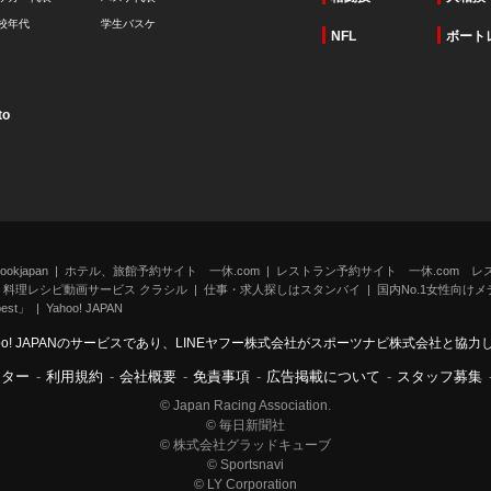
校年代
学生バスケ
NFL
ボート
to
kjapan
ホテル、旅館予約サイト 一休.com
レストラン予約サイト 一休.com レ
料理レシピ動画サービス クラシル
仕事・求人探しはスタンバイ
国内No.1女性向けメデ
st」
Yahoo! JAPAN
oo! JAPANのサービスであり、LINEヤフー株式会社がスポーツナビ株式会社と協
ンター
-
利用規約
-
会社概要
-
免責事項
-
広告掲載について
-
スタッフ募集
© Japan Racing Association.
© 毎日新聞社
© 株式会社グラッドキューブ
© Sportsnavi
© LY Corporation