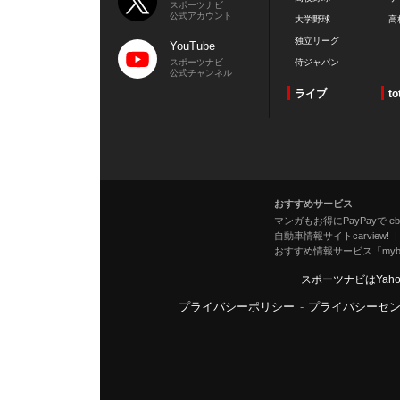
スポーツナビ
公式アカウント
大学野球
高
独立リーグ
YouTube
スポーツナビ
侍ジャパン
公式チャンネル
ライブ
to
おすすめサービス
マンガもお得にPayPayで eboo
自動車情報サイトcarview!
おすすめ情報サービス「mybe
スポーツナビはYah
プライバシーポリシー
-
プライバシーセ