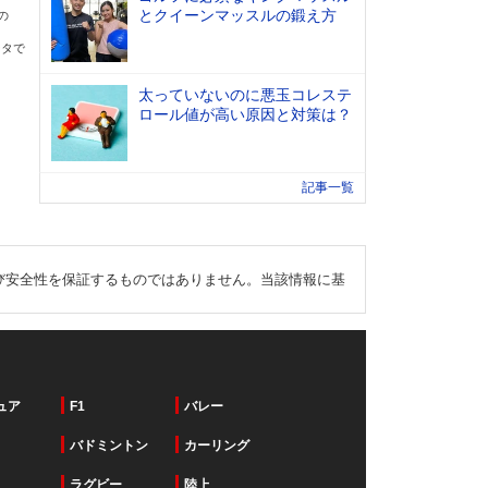
とクイーンマッスルの鍛え方
の
ータで
太っていないのに悪玉コレステ
ロール値が高い原因と対策は？
記事一覧
び安全性を保証するものではありません。当該情報に基
ュア
F1
バレー
バドミントン
カーリング
ラグビー
陸上