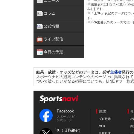
ニュース
※減量表示は[
:1kg減
:2k
み）] です。
コラム
※「上3F」表記のデータについ
す。
※JRA主催以外のレースでは
公式情報
ライブ配信
今日の予定
結果・成績・オッズなどのデータは、必ず
主催者
発行の
スポーツナビの競馬コンテンツのページ上に掲載されて
づいて被ったいかなる損害についても、LINEヤフー株
Facebook
野球
サ
スポーツナビ
プロ野球
J
公式ページ
MLB
海
X（旧Twitter）
高校野球
サ