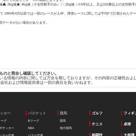
g減
:3kg減
:4kg減（※女性騎手のみ）
:2kg減（※5年以上、又は101勝以上の女性騎手
て 1993年4月以前では一部のレースが上4F、障害レースに関しては平均Fで計測されたデ
一部データがない場合があります。
ものと照合し確認してください。
いる情報の内容に関しては万全を期しておりますが、その内容の正確性およ
式会社および情報提供者は一切の責任を負いかねます。
ッカー
バスケット
競馬
ゴルフ
フィギ
リーグ
Bリーグ
競馬
テニス
卓球
外サッカー
NBA
地方競馬
格闘技
大相撲
ッカー代表
バスケ代表