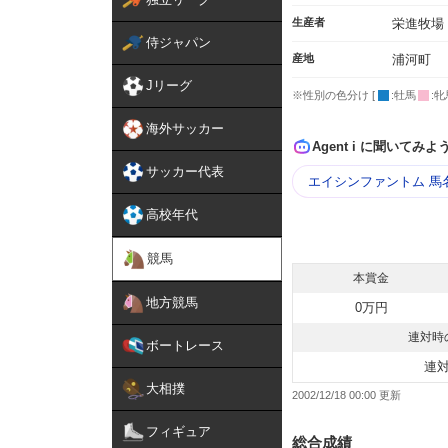
生産者
栄進牧場
侍ジャパン
産地
浦河町
Jリーグ
※性別の色分け [
:牡馬
:牝
海外サッカー
Agent i に聞いてみよ
サッカー代表
エイシンファントム 馬
高校年代
競馬
本賞金
地方競馬
0万円
連対時
ボートレース
連
大相撲
2002/12/18 00:00
フィギュア
総合成績