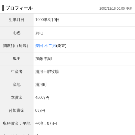
プロフィール
2002/12/18 00:00
生年月日
1990年3月9日
毛色
鹿毛
調教師（所属）
柴田 不二男
(栗東)
馬主
加藤 哲郎
生産者
浦河土肥牧場
産地
浦河町
本賞金
450万円
付加賞金
0万円
収得賞金：平地
平地：0万円