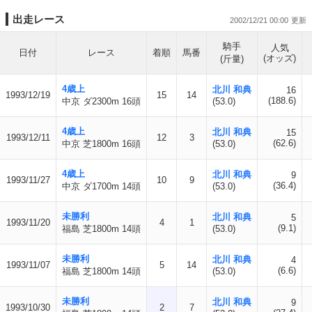
出走レース
2002/12/21 00:00
騎手
人気
日付
レース
着順
馬番
(オッズ)
(斤量)
4歳上
北川 和典
16
1993/12/19
15
14
(188.6)
中京 ダ2300m 16頭
(53.0)
4歳上
北川 和典
15
1993/12/11
12
3
(62.6)
中京 芝1800m 16頭
(53.0)
4歳上
北川 和典
9
1993/11/27
10
9
(36.4)
中京 ダ1700m 14頭
(53.0)
未勝利
北川 和典
5
1993/11/20
4
1
(9.1)
福島 芝1800m 14頭
(53.0)
未勝利
北川 和典
4
1993/11/07
5
14
(6.6)
福島 芝1800m 14頭
(53.0)
未勝利
北川 和典
9
1993/10/30
2
7