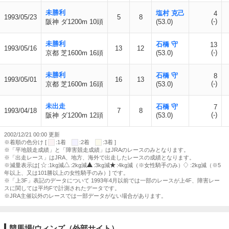
未勝利
塩村 克己
4
1993/05/23
5
8
(-)
阪神 ダ1200m 10頭
(53.0)
未勝利
石橋 守
13
1993/05/16
13
12
(-)
京都 芝1600m 16頭
(53.0)
未勝利
石橋 守
8
1993/05/01
16
13
(-)
京都 芝1600m 16頭
(53.0)
未出走
石橋 守
7
1993/04/18
7
8
(-)
阪神 ダ1200m 12頭
(53.0)
2002/12/21 00:00 更新
※着順の色分け [
:1着
:2着
:3着 ]
※「平地競走成績」と「障害競走成績」はJRAのレースのみとなります。
※「出走レース」はJRA、地方、海外で出走したレースの成績となります。
※減量表示は[
:1kg減
:2kg減
:3kg減
:4kg減（※女性騎手のみ）
:2kg減（※5
年以上、又は101勝以上の女性騎手のみ）] です。
※「上3F」表記のデータについて 1993年4月以前では一部のレースが上4F、障害レー
スに関しては平均Fで計測されたデータです。
※JRA主催以外のレースでは一部データがない場合があります。
競馬場/ウィンズ（外部サイト）