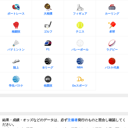
ボートレース
大相撲
フィギュア
カーリング
格闘技
ゴルフ
テニス
卓球
F1
バドミントン
バレーボール
ラグビー
NBA
陸上
Bリーグ
バスケ代表
学生バスケ
他競技
Doスポーツ
結果・成績・オッズなどのデータは、必ず
主催者
発行のものと照合し確認してく
ださい。