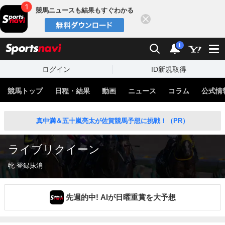
競馬ニュースも結果もすぐわかる
閉じる
スポーツナビ
検索
通知
i
ログイン
ID新規取得
競馬トップ
日程・結果
動画
ニュース
コラム
公式情
真中満＆五十嵐亮太が佐賀競馬予想に挑戦！（PR）
ライブリクイーン
牝 登録抹消
先週的中! AIが日曜重賞を大予想