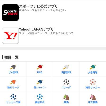
スポーツナビ公式アプリ
注目のレースも最新ニュースも逃さない
Yahoo! JAPANアプリ
スポーツ情報やニュース、天気もこれひとつで
種目一覧
MLB
プロ野球
高校野球
大学野球
独立リーグ
侍ジャパン
Jリーグ
海外サッカー
サッカー代表
高校年代
競馬
地方競馬