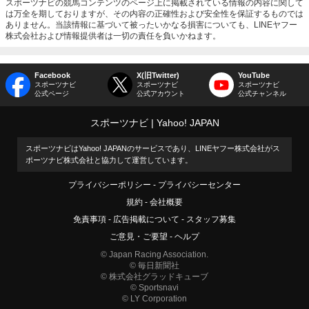
スポーツナビの競馬コンテンツのページ上に掲載されている情報の内容に関して
は万全を期しておりますが、その内容の正確性および安全性を保証するものでは
ありません。当該情報に基づいて被ったいかなる損害についても、LINEヤフー
株式会社および情報提供者は一切の責任を負いかねます。
Facebook
X(旧Twitter)
YouTube
スポーツナビ
スポーツナビ
スポーツナビ
公式ページ
公式アカウント
公式チャンネル
スポーツナビ
Yahoo! JAPAN
スポーツナビはYahoo! JAPANのサービスであり、LINEヤフー株式会社がス
ポーツナビ株式会社と協力して運営しています。
プライバシーポリシー
プライバシーセンター
規約
会社概要
免責事項
広告掲載について
スタッフ募集
ご意見・ご要望
ヘルプ
© Japan Racing Association.
© 毎日新聞社
© 株式会社グラッドキューブ
© Sportsnavi
© LY Corporation