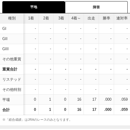
平地
障害
種別
1着
2着
3着
4着～
出走
勝率
連対率
-
-
-
-
-
-
-
GI
-
-
-
-
-
-
-
GII
-
-
-
-
-
-
-
GIII
-
-
-
-
-
-
-
その他重賞
-
-
-
-
-
-
-
重賞合計
-
-
-
-
-
-
-
リステッド
-
-
-
-
-
-
-
その他特別
0
1
0
16
17
.000
.059
平場
0
1
0
16
17
.000
.059
合計
※「総合成績」はJRAのレースのみとなります。