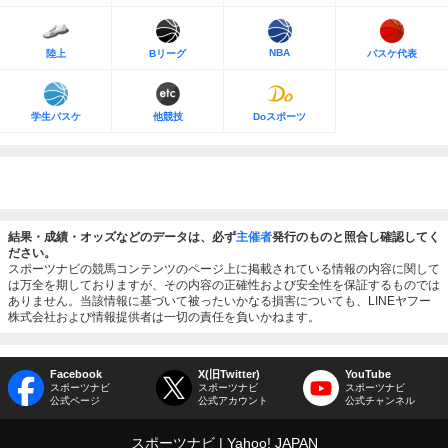
NBA
陸上
Bリーグ
バスケ代表
学生バスケ
他競技
Doスポーツ
結果・成績・オッズなどのデータは、必ず
主催者
発行のものと照合し確認してく
ださい。
スポーツナビの競馬コンテンツのページ上に掲載されている情報の内容に関して
は万全を期しておりますが、その内容の正確性および安全性を保証するものでは
ありません。当該情報に基づいて被ったいかなる損害についても、LINEヤフー
株式会社および情報提供者は一切の責任を負いかねます。
Facebook
X(旧Twitter)
YouTube
スポーツナビ
スポーツナビ
スポーツナビ
公式ページ
公式アカウント
公式チャンネル
スポーツナビ
Yahoo! JAPAN