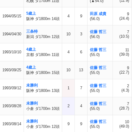
(11.9)
札幌 ダ1700m 11頭
(▲54.0)
5歳上
田原 成貴
9
1994/05/15
4
9
(24.4)
阪神 ダ1800m 14頭
(56.0)
三条特
佐藤 哲三
7
1994/04/30
10
3
(10.5)
新潟 ダ1700m 12頭
(56.0)
4歳上
佐藤 哲三
11
1993/10/10
4
6
(39.0)
京都 ダ1800m 11頭
(55.0)
4歳上
佐藤 哲三
9
1993/09/25
10
13
(22.7)
阪神 ダ1800m 15頭
(55.0)
未勝利
佐藤 哲三
2
1993/09/12
1
7
(4.3)
阪神 ダ1800m 13頭
(55.0)
未勝利
佐藤 哲三
7
1993/08/28
2
4
(28.7)
小倉 ダ1700m 10頭
(55.0)
未勝利
佐藤 哲三
10
1993/08/14
9
9
(49.0)
小倉 ダ1700m 12頭
(55.0)