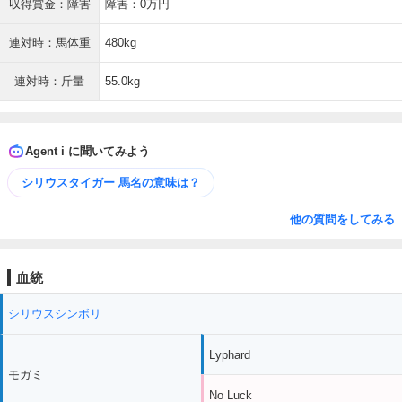
収得賞金：障害
障害：0万円
連対時：馬体重
480kg
連対時：斤量
55.0kg
Agent i に聞いてみよう
シリウスタイガー 馬名の意味は？
他の質問をしてみる
血統
シリウスシンボリ
Lyphard
モガミ
No Luck