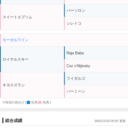
パーソロン
スイートエプソム
シレトコ
モーゼルワイン
Raja Baba
ロイヤルスキー
Coz o’Nijinsky
フイダルゴ
キヨスズラン
パーミーン
※性別の色分け [
:牡馬
:牝馬 ]
総合成績
2002/12/18 00:00