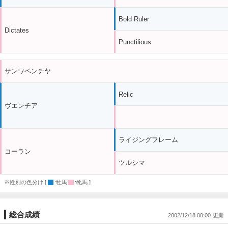
Bold Ruler
Dictates
Punctilious
サンワベンチヤ
Relic
ヴエンチア
ライジングフレーム
コーラン
ツルシマ
※性別の色分け [
:牡馬
:牝馬 ]
総合成績
2002/12/18 00:00