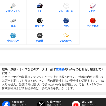
F1
バドミントン
バレーボール
ラグビー
NBA
陸上
Bリーグ
バスケ代表
学生バスケ
他競技
Doスポーツ
結果・成績・オッズなどのデータは、必ず
主催者
発行のものと照合し確認してく
ださい。
スポーツナビの競馬コンテンツのページ上に掲載されている情報の内容に関して
は万全を期しておりますが、その内容の正確性および安全性を保証するものでは
ありません。当該情報に基づいて被ったいかなる損害についても、LINEヤフー
株式会社および情報提供者は一切の責任を負いかねます。
Facebook
X(旧Twitter)
YouTube
スポーツナビ
スポーツナビ
スポーツナビ