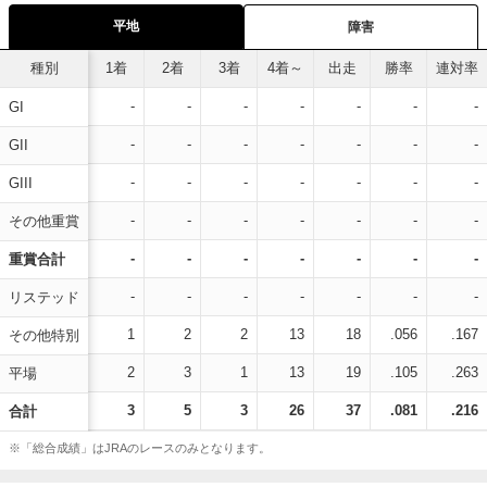
平地
障害
種別
1着
2着
3着
4着～
出走
勝率
連対率
-
-
-
-
-
-
-
GI
-
-
-
-
-
-
-
GII
-
-
-
-
-
-
-
GIII
-
-
-
-
-
-
-
その他重賞
-
-
-
-
-
-
-
重賞合計
-
-
-
-
-
-
-
リステッド
1
2
2
13
18
.056
.167
その他特別
2
3
1
13
19
.105
.263
平場
3
5
3
26
37
.081
.216
合計
※「総合成績」はJRAのレースのみとなります。