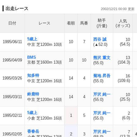
出走レース
2002/12/21 00:00
騎手
人気
日付
レース
着順
馬番
(オッズ)
(斤量)
5歳上
西谷 誠
10
1995/06/11
10
7
(54.5)
中京 芝1200m 10頭
(▲52.0)
BMS
熊沢 重文
13
1995/04/09
10
10
京都 芝1600m 13頭
(104.3)
(55.0)
知多特
菊地 昇吾
16
1995/03/26
14
4
(109.6)
中京 芝1200m 16頭
(55.0)
鈴鹿特
芹沢 純一
10
1995/03/11
14
4
(25.5)
中京 芝1200m 16頭
(55.0)
5歳上
芹沢 純一
2
1995/02/11
1
5
(6.0)
小倉 芝1200m 16頭
(55.0)
香春岳
芹沢 純一
7
1995/02/05
2
3
(13.3)
小倉 芝1200m 12頭
(55.0)