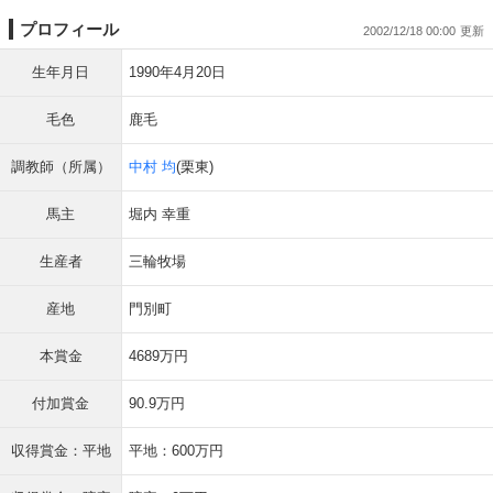
プロフィール
2002/12/18 00:00
生年月日
1990年4月20日
毛色
鹿毛
調教師（所属）
中村 均
(栗東)
馬主
堀内 幸重
生産者
三輪牧場
産地
門別町
本賞金
4689万円
付加賞金
90.9万円
収得賞金：平地
平地：600万円