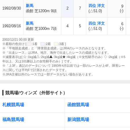
新馬
四位 洋文
9
1992/08/30
2
7
(-)
函館 芝1200m 9頭
(△51.0)
新馬
四位 洋文
6
1992/08/16
4
5
(-)
函館 芝1000m 7頭
(△51.0)
2002/12/21 00:00 更新
※着順の色分け [
:1着
:2着
:3着 ]
※「平地競走成績」と「障害競走成績」はJRAのレースのみとなります。
※「出走レース」はJRA、地方、海外で出走したレースの成績となります。
※減量表示は[
:1kg減
:2kg減
:3kg減
:4kg減（※女性騎手のみ）
:2kg減（※5
年以上、又は101勝以上の女性騎手のみ）] です。
※「上3F」表記のデータについて 1993年4月以前では一部のレースが上4F、障害レー
スに関しては平均Fで計測されたデータです。
※JRA主催以外のレースでは一部データがない場合があります。
競馬場/ウィンズ（外部サイト）
札幌競馬場
函館競馬場
福島競馬場
新潟競馬場