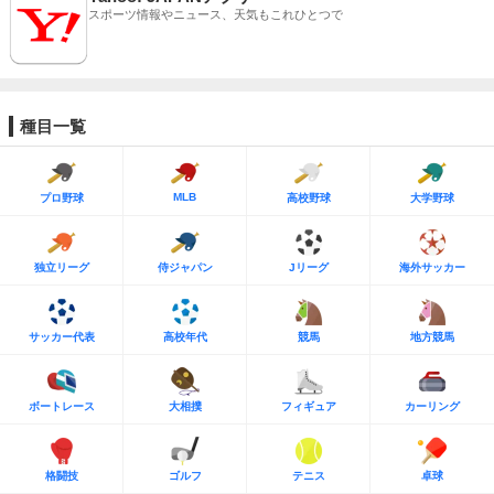
スポーツ情報やニュース、天気もこれひとつで
種目一覧
MLB
プロ野球
高校野球
大学野球
独立リーグ
侍ジャパン
Jリーグ
海外サッカー
サッカー代表
高校年代
競馬
地方競馬
ボートレース
大相撲
フィギュア
カーリング
格闘技
ゴルフ
テニス
卓球