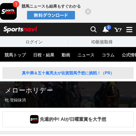
競馬ニュースも結果もすぐわかる
閉じる
スポーツナビ
検索
通知
i
ログイン
ID新規取得
競馬トップ
日程・結果
動画
ニュース
コラム
公式情
真中満＆五十嵐亮太が佐賀競馬予想に挑戦！（PR）
メローホリデー
牝 登録抹消
先週的中! AIが日曜重賞を大予想