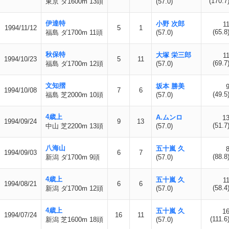
(170.7
東京 ダ1600m 13頭
(57.0)
伊達特
小野 次郎
1
1994/11/12
5
1
(65.8
福島 ダ1700m 11頭
(57.0)
秋保特
大塚 栄三郎
1
1994/10/23
5
11
(69.7
福島 ダ1700m 12頭
(57.0)
文知摺
坂本 勝美
1994/10/08
7
6
(49.5
福島 芝2000m 10頭
(57.0)
4歳上
A.ムンロ
1
1994/09/24
9
13
(51.7
中山 芝2200m 13頭
(57.0)
八海山
五十嵐 久
1994/09/03
6
7
(88.8
新潟 ダ1700m 9頭
(57.0)
4歳上
五十嵐 久
1
1994/08/21
6
6
(58.4
新潟 ダ1700m 12頭
(57.0)
4歳上
五十嵐 久
1
1994/07/24
16
11
(111.6
新潟 芝1600m 18頭
(57.0)