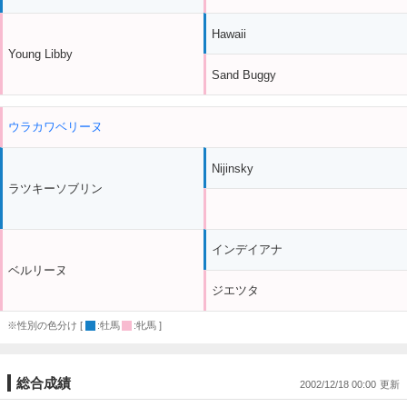
Hawaii
Young Libby
Sand Buggy
ウラカワベリーヌ
Nijinsky
ラツキーソブリン
インデイアナ
ベルリーヌ
ジエツタ
※性別の色分け [
:牡馬
:牝馬 ]
総合成績
2002/12/18 00:00