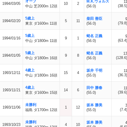
オープ
M.K.ウォルス
1
1994/03/05
10
2
(38.5
中山 芝2000m 12頭
(56.0)
5歳上
柴田 善臣
1994/02/20
5
11
(79.8
東京 ダ1600m 11頭
(56.0)
5歳上
蛯名 正義
1994/01/16
9
1
(63.4
中山 ダ1800m 11頭
(56.0)
5歳上
蛯名 正義
1
1994/01/05
9
8
(128.6
中山 ダ1800m 16頭
(56.0)
4歳上
坂井 千明
1
1993/12/11
15
4
(36.3
中山 ダ1800m 16頭
(55.0)
4歳上
田中 勝春
1
1993/11/21
14
6
(39.6
東京 ダ1600m 15頭
(55.0)
未勝利
坂本 勝美
1993/11/06
1
12
(7.4
福島 ダ1700m 12頭
(55.0)
未勝利
坂本 勝美
1993/10/23
4
10
(6.6