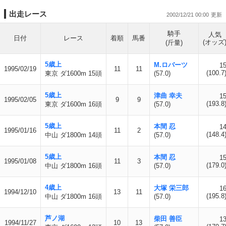
出走レース
2002/12/21 00:00
騎手
人気
日付
レース
着順
馬番
(オッズ
(斤量)
5歳上
M.ロバーツ
1
1995/02/19
11
11
(100.7
東京 ダ1600m 15頭
(57.0)
5歳上
津曲 幸夫
1
1995/02/05
9
9
(193.8
東京 ダ1600m 16頭
(57.0)
5歳上
本間 忍
1
1995/01/16
11
2
(148.4
中山 ダ1800m 14頭
(57.0)
5歳上
本間 忍
1
1995/01/08
11
3
(179.0
中山 ダ1800m 16頭
(57.0)
4歳上
大塚 栄三郎
1
1994/12/10
13
11
(195.8
中山 ダ1800m 16頭
(57.0)
芦ノ湖
柴田 善臣
1
1994/11/27
10
13