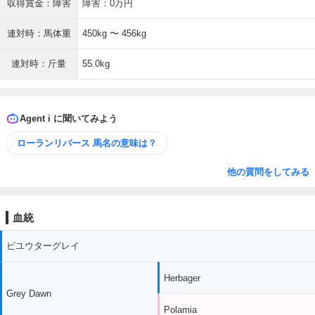
収得賞金：障害
障害：0万円
連対時：馬体重
450kg 〜 456kg
連対時：斤量
55.0kg
Agent i に聞いてみよう
ローランリバース 馬名の意味は？
他の質問をしてみる
血統
ピユウターグレイ
Herbager
Grey Dawn
Polamia