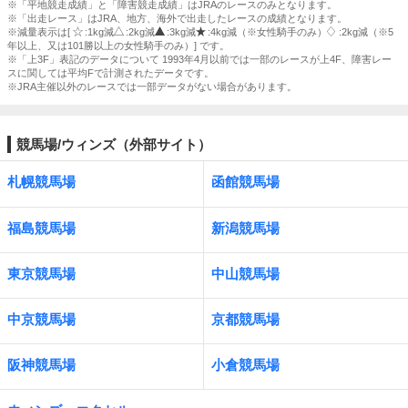
※「平地競走成績」と「障害競走成績」はJRAのレースのみとなります。
※「出走レース」はJRA、地方、海外で出走したレースの成績となります。
※減量表示は[
:1kg減
:2kg減
:3kg減
:4kg減（※女性騎手のみ）
:2kg減（※5
年以上、又は101勝以上の女性騎手のみ）] です。
※「上3F」表記のデータについて 1993年4月以前では一部のレースが上4F、障害レー
スに関しては平均Fで計測されたデータです。
※JRA主催以外のレースでは一部データがない場合があります。
競馬場/ウィンズ（外部サイト）
札幌競馬場
函館競馬場
福島競馬場
新潟競馬場
東京競馬場
中山競馬場
中京競馬場
京都競馬場
阪神競馬場
小倉競馬場