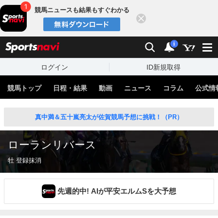
競馬ニュースも結果もすぐわかる
閉じる
スポーツナビ
検索
通知
i
ログイン
ID新規取得
競馬トップ
日程・結果
動画
ニュース
コラム
公式情
真中満＆五十嵐亮太が佐賀競馬予想に挑戦！（PR）
ローランリバース
牡 登録抹消
先週的中! AIが平安エルムSを大予想