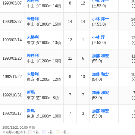
未勝利
小林 淳一
1
1993/03/07
8
12
(-
中山 ダ1800m 14頭
(△53.0)
未勝利
小林 淳一
1
1993/02/27
14
14
(-
中山 ダ1800m 15頭
(△53.0)
未勝利
小林 淳一
1
1993/02/14
12
1
(-
東京 ダ1600m 13頭
(△53.0)
未勝利
加藤 和宏
1
1993/01/23
11
6
(-
中山 ダ1200m 16頭
(55.0)
未勝利
加藤 和宏
1
1992/11/22
8
10
(-
東京 ダ1200m 12頭
(54.0)
新馬
加藤 和宏
1992/10/31
7
7
(-
東京 芝1600m 8頭
(53.0)
新馬
加藤 和宏
1992/10/17
7
3
(-
東京 芝1600m 10頭
(53.0)
2002/12/21 00:00 更新
※着順の色分け [
:1着
:2着
:3着 ]