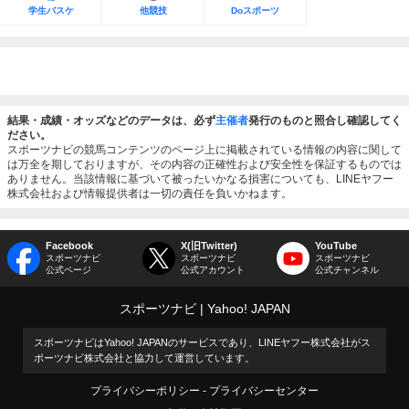
学生バスケ
他競技
Doスポーツ
結果・成績・オッズなどのデータは、必ず
主催者
発行のものと照合し確認してく
ださい。
スポーツナビの競馬コンテンツのページ上に掲載されている情報の内容に関して
は万全を期しておりますが、その内容の正確性および安全性を保証するものでは
ありません。当該情報に基づいて被ったいかなる損害についても、LINEヤフー
株式会社および情報提供者は一切の責任を負いかねます。
Facebook
X(旧Twitter)
YouTube
スポーツナビ
スポーツナビ
スポーツナビ
公式ページ
公式アカウント
公式チャンネル
スポーツナビ
Yahoo! JAPAN
スポーツナビはYahoo! JAPANのサービスであり、LINEヤフー株式会社がス
ポーツナビ株式会社と協力して運営しています。
プライバシーポリシー
プライバシーセンター