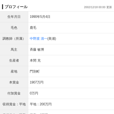
プロフィール
2002/12/18 00:00
生年月日
1990年5月4日
毛色
鹿毛
調教師（所属）
中野渡 清一
(美浦)
馬主
斉藤 敏博
生産者
本間 充
産地
門別町
本賞金
1907万円
付加賞金
0万円
収得賞金：平地
平地：200万円