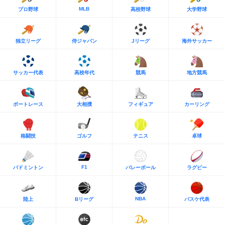
MLB
プロ野球
高校野球
大学野球
独立リーグ
侍ジャパン
Jリーグ
海外サッカー
サッカー代表
高校年代
競馬
地方競馬
ボートレース
大相撲
フィギュア
カーリング
格闘技
ゴルフ
テニス
卓球
F1
バドミントン
バレーボール
ラグビー
NBA
陸上
Bリーグ
バスケ代表