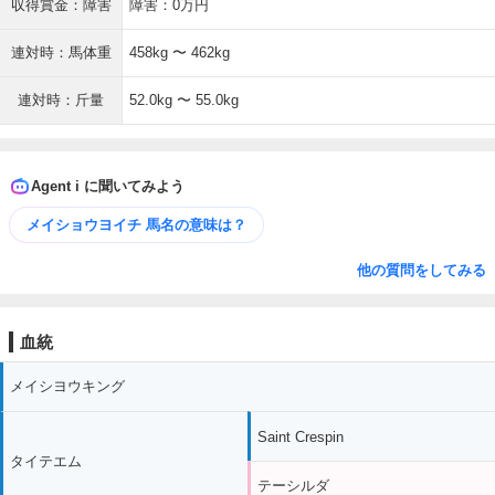
収得賞金：障害
障害：0万円
連対時：馬体重
458kg 〜 462kg
連対時：斤量
52.0kg 〜 55.0kg
Agent i に聞いてみよう
メイショウヨイチ 馬名の意味は？
他の質問をしてみる
血統
メイシヨウキング
Saint Crespin
タイテエム
テーシルダ