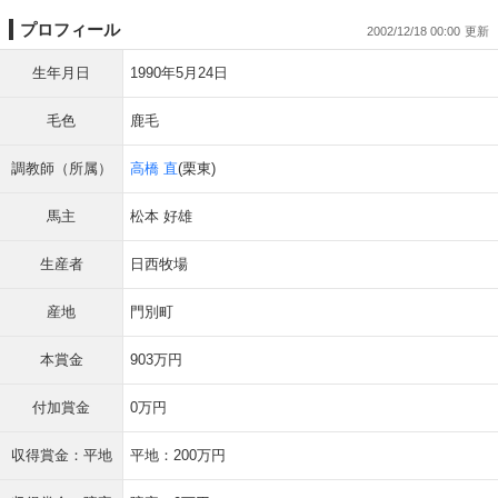
プロフィール
2002/12/18 00:00
生年月日
1990年5月24日
毛色
鹿毛
調教師（所属）
高橋 直
(栗東)
馬主
松本 好雄
生産者
日西牧場
産地
門別町
本賞金
903万円
付加賞金
0万円
収得賞金：平地
平地：200万円