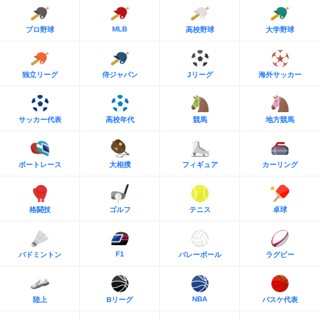
MLB
プロ野球
高校野球
大学野球
独立リーグ
侍ジャパン
Jリーグ
海外サッカー
サッカー代表
高校年代
競馬
地方競馬
ボートレース
大相撲
フィギュア
カーリング
格闘技
ゴルフ
テニス
卓球
F1
バドミントン
バレーボール
ラグビー
NBA
陸上
Bリーグ
バスケ代表