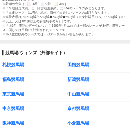
※着順の色分け [
:1着
:2着
:3着 ]
※「平地競走成績」と「障害競走成績」はJRAのレースのみとなります。
※「出走レース」はJRA、地方、海外で出走したレースの成績となります。
※減量表示は[
:1kg減
:2kg減
:3kg減
:4kg減（※女性騎手のみ）
:2kg減（※5
年以上、又は101勝以上の女性騎手のみ）] です。
※「上3F」表記のデータについて 1993年4月以前では一部のレースが上4F、障害レー
スに関しては平均Fで計測されたデータです。
※JRA主催以外のレースでは一部データがない場合があります。
競馬場/ウィンズ（外部サイト）
札幌競馬場
函館競馬場
福島競馬場
新潟競馬場
東京競馬場
中山競馬場
中京競馬場
京都競馬場
阪神競馬場
小倉競馬場