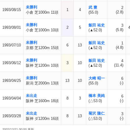
未勝利
武 豊
2
1993/08/15
1
4
(2.8)
小倉 芝1000m 11頭
(55.0)
未勝利
飯田 祐史
3
1993/08/01
2
5
(5.8)
小倉 芝1000m 10頭
(▲52.0)
未勝利
飯田 祐史
1
1993/07/10
6
13
(4.8)
京都 芝1200m 15頭
(▲52.0)
未勝利
飯田 祐史
4
1993/06/12
3
10
(11.4)
阪神 芝1200m 10頭
(▲52.0)
未勝利
大崎 昭一
6
1993/04/25
13
10
(-)
新潟 芝2000m 13頭
(55.0)
未出走
橋本 美純
6
1993/04/04
8
3
(-)
阪神 芝1600m 18頭
(△53.0)
未出走
菊沢 隆仁
3
1993/03/28
8
13
(-)
阪神 ダ1200m 16頭
(△53.0)
2002/12/21 00:00 更新