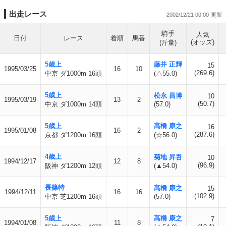
出走レース
2002/12/21 00:00
騎手
人気
日付
レース
着順
馬番
(オッズ)
(斤量)
5歳上
藤井 正輝
15
1995/03/25
16
10
(269.6)
中京 ダ1000m 16頭
(△55.0)
5歳上
松永 昌博
10
1995/03/19
13
2
(50.7)
中京 ダ1000m 14頭
(57.0)
5歳上
高橋 康之
16
1995/01/08
16
2
(287.6)
京都 ダ1200m 16頭
(☆56.0)
4歳上
菊地 昇吾
10
1994/12/17
12
8
(96.9)
阪神 ダ1200m 12頭
(▲54.0)
長篠特
高橋 康之
15
1994/12/11
16
16
(102.9)
中京 芝1200m 16頭
(57.0)
5歳上
高橋 康之
7
1994/01/08
11
8