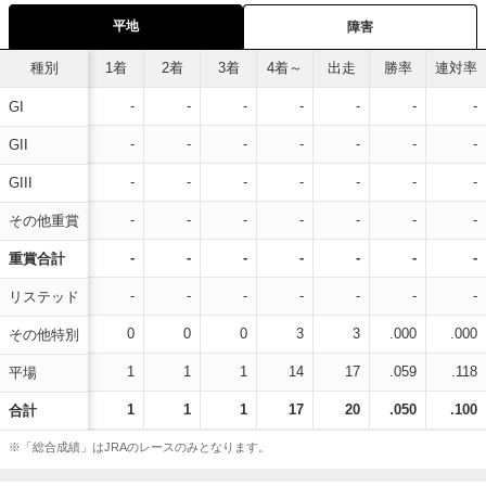
平地
障害
種別
1着
2着
3着
4着～
出走
勝率
連対率
-
-
-
-
-
-
-
GI
-
-
-
-
-
-
-
GII
-
-
-
-
-
-
-
GIII
-
-
-
-
-
-
-
その他重賞
-
-
-
-
-
-
-
重賞合計
-
-
-
-
-
-
-
リステッド
0
0
0
3
3
.000
.000
その他特別
1
1
1
14
17
.059
.118
平場
1
1
1
17
20
.050
.100
合計
※「総合成績」はJRAのレースのみとなります。