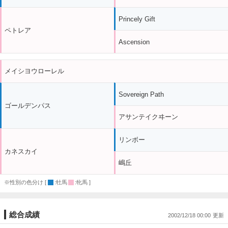
Princely Gift
ペトレア
Ascension
メイシヨウローレル
Sovereign Path
ゴールデンパス
アサンテイクヰーン
リンボー
カネスカイ
嶋丘
※性別の色分け [
:牡馬
:牝馬 ]
総合成績
2002/12/18 00:00