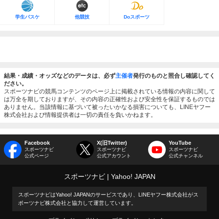
学生バスケ
他競技
Doスポーツ
結果・成績・オッズなどのデータは、必ず
主催者
発行のものと照合し確認してく
ださい。
スポーツナビの競馬コンテンツのページ上に掲載されている情報の内容に関して
は万全を期しておりますが、その内容の正確性および安全性を保証するものでは
ありません。当該情報に基づいて被ったいかなる損害についても、LINEヤフー
株式会社および情報提供者は一切の責任を負いかねます。
Facebook
X(旧Twitter)
YouTube
スポーツナビ
スポーツナビ
スポーツナビ
公式ページ
公式アカウント
公式チャンネル
スポーツナビ
Yahoo! JAPAN
スポーツナビはYahoo! JAPANのサービスであり、LINEヤフー株式会社がス
ポーツナビ株式会社と協力して運営しています。