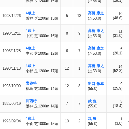
(19.1)
阪神 ダ1200m 16頭
(△54.0)
4歳上
高橋 康之
10
1993/12/26
5
13
(48.6)
阪神 ダ1200m 13頭
(△53.0)
4歳上
高橋 康之
11
1993/12/11
8
9
(31.0)
中京 芝1000m 16頭
(△53.0)
4歳上
高橋 康之
6
1993/11/28
6
7
(20.1)
中京 芝1000m 12頭
(△53.0)
4歳上
高橋 康之
14
1993/11/13
12
1
(52.3)
京都 芝1200m 17頭
(△53.0)
岩谷特
出口 敏幸
9
1993/10/09
12
8
(25.9)
福島 芝1000m 14頭
(55.0)
川西特
武 豊
9
1993/09/19
7
7
(18.4)
阪神 芝1200m 14頭
(55.0)
4歳上
武 豊
1
1993/09/04
10
2
(3.8)
小倉 芝1000m 15頭
(55.0)