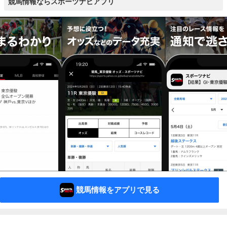
競馬情報ならスポーツナビアプリ
競馬情報をアプリで見る