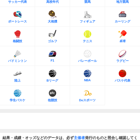
サッカー代表
高校年代
競馬
地方競馬
ボートレース
大相撲
フィギュア
カーリング
格闘技
ゴルフ
テニス
卓球
F1
バドミントン
バレーボール
ラグビー
NBA
陸上
Bリーグ
バスケ代表
学生バスケ
他競技
Doスポーツ
結果・成績・オッズなどのデータは、必ず
主催者
発行のものと照合し確認してく