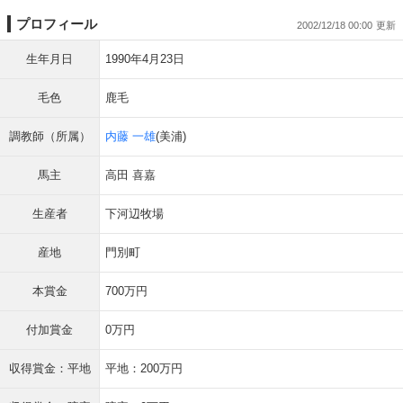
プロフィール
2002/12/18 00:00
生年月日
1990年4月23日
毛色
鹿毛
調教師（所属）
内藤 一雄
(美浦)
馬主
高田 喜嘉
生産者
下河辺牧場
産地
門別町
本賞金
700万円
付加賞金
0万円
収得賞金：平地
平地：200万円