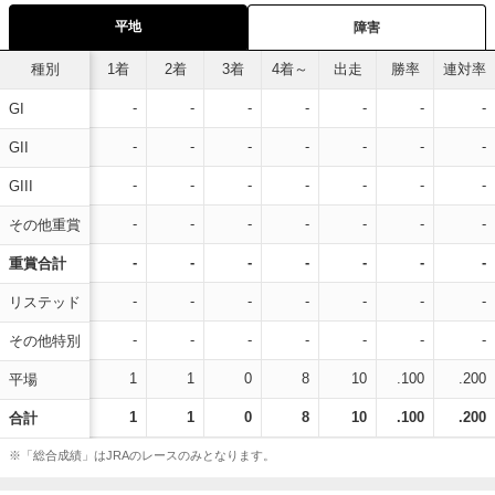
平地
障害
種別
1着
2着
3着
4着～
出走
勝率
連対率
-
-
-
-
-
-
-
GI
-
-
-
-
-
-
-
GII
-
-
-
-
-
-
-
GIII
-
-
-
-
-
-
-
その他重賞
-
-
-
-
-
-
-
重賞合計
-
-
-
-
-
-
-
リステッド
-
-
-
-
-
-
-
その他特別
1
1
0
8
10
.100
.200
平場
1
1
0
8
10
.100
.200
合計
※「総合成績」はJRAのレースのみとなります。