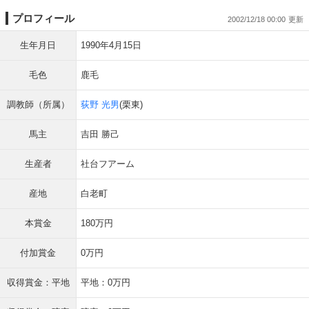
プロフィール
2002/12/18 00:00
生年月日
1990年4月15日
毛色
鹿毛
調教師（所属）
荻野 光男
(栗東)
馬主
吉田 勝己
生産者
社台フアーム
産地
白老町
本賞金
180万円
付加賞金
0万円
収得賞金：平地
平地：0万円