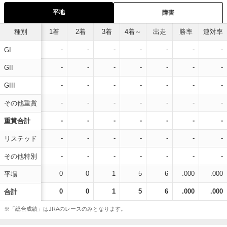
平地
障害
種別
1着
2着
3着
4着～
出走
勝率
連対率
-
-
-
-
-
-
-
GI
-
-
-
-
-
-
-
GII
-
-
-
-
-
-
-
GIII
-
-
-
-
-
-
-
その他重賞
-
-
-
-
-
-
-
重賞合計
-
-
-
-
-
-
-
リステッド
-
-
-
-
-
-
-
その他特別
0
0
1
5
6
.000
.000
平場
0
0
1
5
6
.000
.000
合計
※「総合成績」はJRAのレースのみとなります。