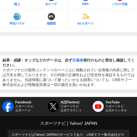
NBA
陸上
Bリーグ
バスケ代表
学生バスケ
他競技
Doスポーツ
結果・成績・オッズなどのデータは、必ず
主催者
発行のものと照合し確認してく
ださい。
スポーツナビの競馬コンテンツのページ上に掲載されている情報の内容に関して
は万全を期しておりますが、その内容の正確性および安全性を保証するものでは
ありません。当該情報に基づいて被ったいかなる損害についても、LINEヤフー
株式会社および情報提供者は一切の責任を負いかねます。
Facebook
X(旧Twitter)
YouTube
スポーツナビ
スポーツナビ
スポーツナビ
公式ページ
公式アカウント
公式チャンネル
スポーツナビ
Yahoo! JAPAN
スポーツナビはYahoo! JAPANのサービスであり、LINEヤフー株式会社がス