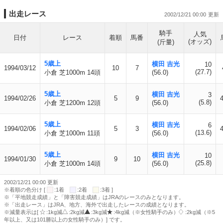
出走レース
2002/12/21 00:00
騎手
人気
日付
レース
着順
馬番
(オッズ)
(斤量)
5歳上
横田 吉光
10
1994/03/12
10
7
(27.7)
小倉 芝1000m 14頭
(56.0)
5歳上
横田 吉光
3
1994/02/26
5
9
4
(5.8)
小倉 芝1200m 12頭
(56.0)
5歳上
横田 吉光
6
1994/02/06
5
3
4
(13.6)
小倉 芝1000m 11頭
(56.0)
5歳上
横田 吉光
10
1994/01/30
9
10
(25.8)
小倉 芝1000m 14頭
(56.0)
2002/12/21 00:00 更新
※着順の色分け [
:1着
:2着
:3着 ]
※「平地競走成績」と「障害競走成績」はJRAのレースのみとなります。
※「出走レース」はJRA、地方、海外で出走したレースの成績となります。
※減量表示は[
:1kg減
:2kg減
:3kg減
:4kg減（※女性騎手のみ）
:2kg減（※5
年以上、又は101勝以上の女性騎手のみ）] です。