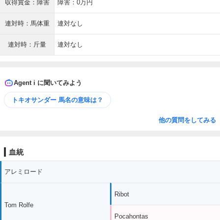
収得賞金：障害
障害：0万円
連対時：馬体重
連対なし
連対時：斤量
連対なし
Agent i に聞いてみよう
トキオサンダー 馬名の意味は？
他の質問をしてみる
血統
アレミロード
Ribot
Tom Rolfe
Pocahontas