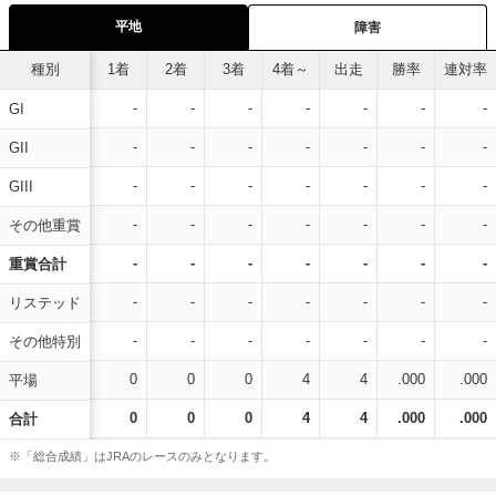
平地
障害
種別
1着
2着
3着
4着～
出走
勝率
連対率
-
-
-
-
-
-
-
GI
-
-
-
-
-
-
-
GII
-
-
-
-
-
-
-
GIII
-
-
-
-
-
-
-
その他重賞
-
-
-
-
-
-
-
重賞合計
-
-
-
-
-
-
-
リステッド
-
-
-
-
-
-
-
その他特別
0
0
0
4
4
.000
.000
平場
0
0
0
4
4
.000
.000
合計
※「総合成績」はJRAのレースのみとなります。