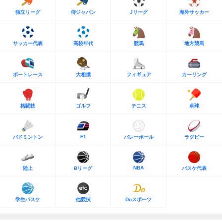
独立リーグ
侍ジャパン
Jリーグ
海外サッカー
サッカー代表
高校年代
競馬
地方競馬
ボートレース
大相撲
フィギュア
カーリング
格闘技
ゴルフ
テニス
卓球
F1
バドミントン
バレーボール
ラグビー
NBA
陸上
Bリーグ
バスケ代表
学生バスケ
他競技
Doスポーツ