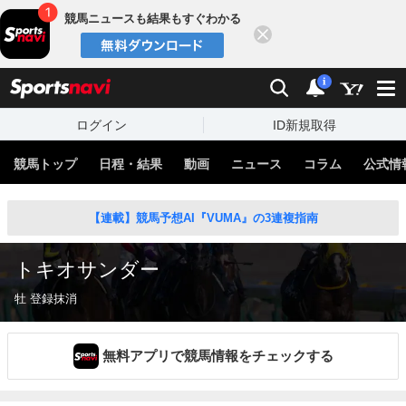
競馬ニュースも結果もすぐわかる
閉じる
スポーツナビ
検索
通知
i
ログイン
ID新規取得
競馬トップ
日程・結果
動画
ニュース
コラム
公式情
【連載】競馬予想AI『VUMA』の3連複指南
トキオサンダー
牡 登録抹消
無料アプリで競馬情報をチェックする