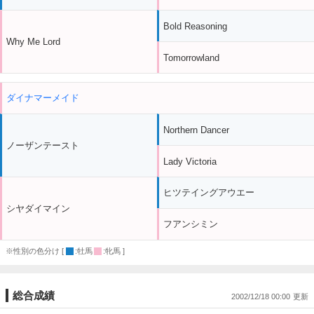
Bold Reasoning
Why Me Lord
Tomorrowland
ダイナマーメイド
Northern Dancer
ノーザンテースト
Lady Victoria
ヒツテイングアウエー
シヤダイマイン
フアンシミン
※性別の色分け [
:牡馬
:牝馬 ]
総合成績
2002/12/18 00:00