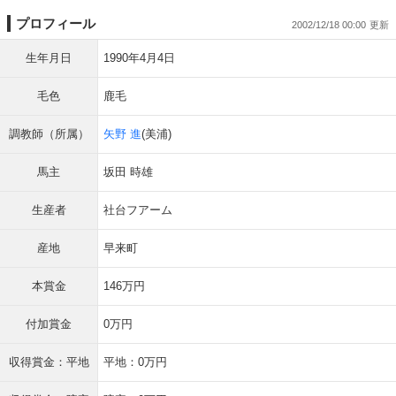
プロフィール
2002/12/18 00:00
生年月日
1990年4月4日
毛色
鹿毛
調教師（所属）
矢野 進
(美浦)
馬主
坂田 時雄
生産者
社台フアーム
産地
早来町
本賞金
146万円
付加賞金
0万円
収得賞金：平地
平地：0万円