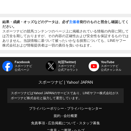
結果・成績・オッズなどのデータは、必ず
主催者
発行のものと照合し確認してく
ださい。
スポーツナビの競馬コンテンツのページ上に掲載されている情報の内容に関して
は万全を期しておりますが、その内容の正確性および安全性を保証するものでは
ありません。当該情報に基づいて被ったいかなる損害についても、LINEヤフー
株式会社および情報提供者は一切の責任を負いかねます。
Facebook
X(旧Twitter)
YouTube
スポーツナビ
スポーツナビ
スポーツナビ
公式ページ
公式アカウント
公式チャンネル
スポーツナビ
Yahoo! JAPAN
スポーツナビはYahoo! JAPANのサービスであり、LINEヤフー株式会社がス
ポーツナビ株式会社と協力して運営しています。
プライバシーポリシー
プライバシーセンター
規約
会社概要
免責事項
広告掲載について
スタッフ募集
ご意見・ご要望
ヘルプ