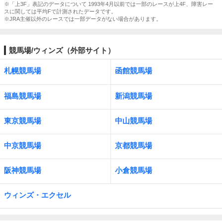
※「上3F」表記のデータについて 1993年4月以前では一部のレースが上4F、障害レー
スに関しては平均Fで計測されたデータです。
※JRA主催以外のレースでは一部データがない場合があります。
競馬場/ウィンズ（外部サイト）
札幌競馬場
函館競馬場
福島競馬場
新潟競馬場
東京競馬場
中山競馬場
中京競馬場
京都競馬場
阪神競馬場
小倉競馬場
ウィンズ・エクセル