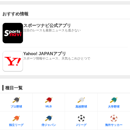
おすすめ情報
スポーツナビ公式アプリ
注目のレースも最新ニュースも逃さない
Yahoo! JAPANアプリ
スポーツ情報やニュース、天気もこれひとつで
種目一覧
MLB
プロ野球
高校野球
大学野球
独立リーグ
侍ジャパン
Jリーグ
海外サッカー