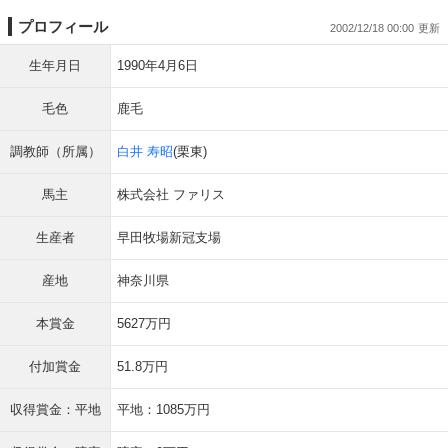
プロフィール
2002/12/18 00:00
生年月日
1990年4月6日
毛色
鹿毛
調教師（所属）
白井 寿昭
(栗東)
馬主
株式会社 ファリス
生産者
早田牧場新冠支場
産地
神奈川県
本賞金
5627万円
付加賞金
51.8万円
収得賞金：平地
平地：1085万円