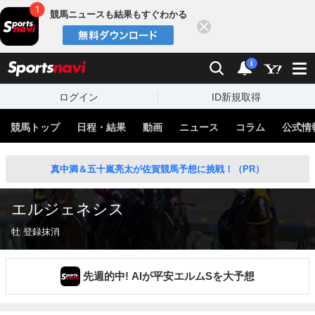
競馬ニュースも結果もすぐわかる
閉じる
スポーツナビ
検索
通知
i
ログイン
ID新規取得
競馬トップ
日程・結果
動画
ニュース
コラム
公式情
真中満＆五十嵐亮太が佐賀競馬予想に挑戦！（PR）
エルジェネシス
牡 登録抹消
先週的中! AIが平安エルムSを大予想