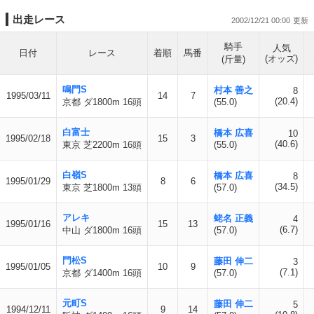
出走レース
2002/12/21 00:00
騎手
人気
日付
レース
着順
馬番
(オッズ)
(斤量)
鳴門S
村本 善之
8
1995/03/11
14
7
(20.4)
京都 ダ1800m 16頭
(55.0)
白富士
橋本 広喜
10
1995/02/18
15
3
(40.6)
東京 芝2200m 16頭
(55.0)
白嶺S
橋本 広喜
8
1995/01/29
8
6
(34.5)
東京 芝1800m 13頭
(57.0)
アレキ
蛯名 正義
4
1995/01/16
15
13
(6.7)
中山 ダ1800m 16頭
(57.0)
門松S
藤田 伸二
3
1995/01/05
10
9
(7.1)
京都 ダ1400m 16頭
(57.0)
元町S
藤田 伸二
5
1994/12/11
9
14