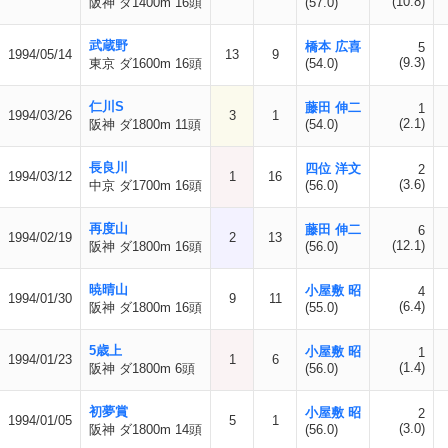
(10.8)
阪神 ダ1400m 16頭
(57.0)
武蔵野
橋本 広喜
5
1994/05/14
13
9
(9.3)
東京 ダ1600m 16頭
(54.0)
仁川S
藤田 伸二
1
1994/03/26
3
1
(2.1)
阪神 ダ1800m 11頭
(54.0)
長良川
四位 洋文
2
1994/03/12
1
16
(3.6)
中京 ダ1700m 16頭
(56.0)
再度山
藤田 伸二
6
1994/02/19
2
13
(12.1)
阪神 ダ1800m 16頭
(56.0)
暁晴山
小屋敷 昭
4
1994/01/30
9
11
(6.4)
阪神 ダ1800m 16頭
(55.0)
5歳上
小屋敷 昭
1
1994/01/23
1
6
(1.4)
阪神 ダ1800m 6頭
(56.0)
初夢賞
小屋敷 昭
2
1994/01/05
5
1
(3.0)
阪神 ダ1800m 14頭
(56.0)