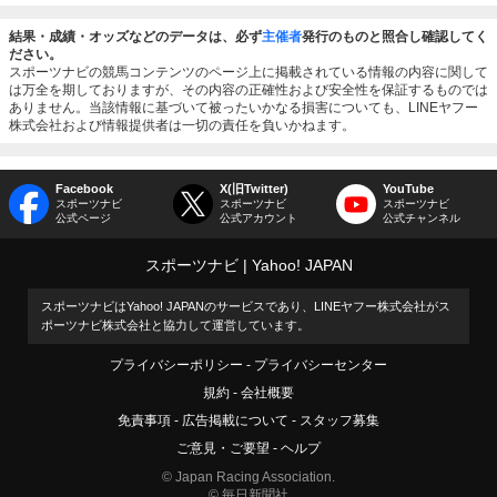
結果・成績・オッズなどのデータは、必ず
主催者
発行のものと照合し確認してく
ださい。
スポーツナビの競馬コンテンツのページ上に掲載されている情報の内容に関して
は万全を期しておりますが、その内容の正確性および安全性を保証するものでは
ありません。当該情報に基づいて被ったいかなる損害についても、LINEヤフー
株式会社および情報提供者は一切の責任を負いかねます。
Facebook
X(旧Twitter)
YouTube
スポーツナビ
スポーツナビ
スポーツナビ
公式ページ
公式アカウント
公式チャンネル
スポーツナビ
Yahoo! JAPAN
スポーツナビはYahoo! JAPANのサービスであり、LINEヤフー株式会社がス
ポーツナビ株式会社と協力して運営しています。
プライバシーポリシー
プライバシーセンター
規約
会社概要
免責事項
広告掲載について
スタッフ募集
ご意見・ご要望
ヘルプ
© Japan Racing Association.
© 毎日新聞社