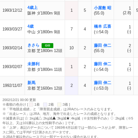
4歳上
小屋敷 昭
1
1993/12/12
1
5
(2.8)
阪神 ダ1800m 9頭
(55.0)
4歳
橋本 広喜
1
1993/03/27
7
4
(-)
中山 ダ1800m 9頭
(☆54.0)
きさら
藤田 伸二
2
GIII
1993/02/14
10
2
(-)
京都 芝1800m 12頭
(55.0)
未勝利
藤田 伸二
1
1993/02/07
1
2
(-)
京都 ダ1800m 11頭
(☆54.0)
新馬
藤田 伸二
1
1992/11/07
2
4
(-)
京都 芝1600m 12頭
(☆53.0)
2002/12/21 00:00 更新
※着順の色分け [
:1着
:2着
:3着 ]
※「平地競走成績」と「障害競走成績」はJRAのレースのみとなります。
※「出走レース」はJRA、地方、海外で出走したレースの成績となります。
※減量表示は[
:1kg減
:2kg減
:3kg減
:4kg減（※女性騎手のみ）
:2kg減（※5
年以上、又は101勝以上の女性騎手のみ）] です。
※「上3F」表記のデータについて 1993年4月以前では一部のレースが上4F、障害レー
スに関しては平均Fで計測されたデータです。
※JRA主催以外のレースでは一部データがない場合があります。