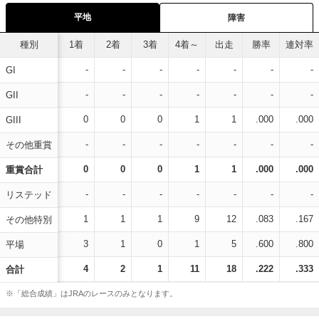
平地
障害
種別
1着
2着
3着
4着～
出走
勝率
連対率
-
-
-
-
-
-
-
GI
-
-
-
-
-
-
-
GII
0
0
0
1
1
.000
.000
GIII
-
-
-
-
-
-
-
その他重賞
0
0
0
1
1
.000
.000
重賞合計
-
-
-
-
-
-
-
リステッド
1
1
1
9
12
.083
.167
その他特別
3
1
0
1
5
.600
.800
平場
4
2
1
11
18
.222
.333
合計
※「総合成績」はJRAのレースのみとなります。