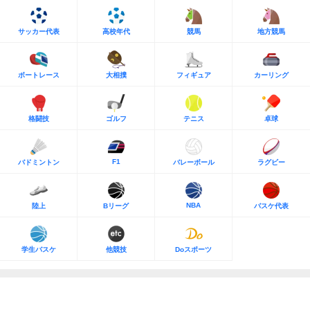
サッカー代表
高校年代
競馬
地方競馬
ボートレース
大相撲
フィギュア
カーリング
格闘技
ゴルフ
テニス
卓球
F1
バドミントン
バレーボール
ラグビー
NBA
陸上
Bリーグ
バスケ代表
学生バスケ
他競技
Doスポーツ