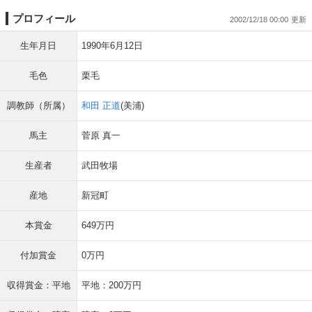
プロフィール
2002/12/18 00:00
生年月日
1990年6月12日
毛色
栗毛
調教師（所属）
和田 正道
(美浦)
馬主
菅原 真一
生産者
武田牧場
産地
新冠町
本賞金
649万円
付加賞金
0万円
収得賞金：平地
平地：200万円