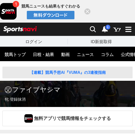
競馬ニュースも結果もすぐわかる
閉じる
スポーツナビ
検索
通知
i
ログイン
ID新規取得
競馬トップ
日程・結果
動画
ニュース
コラム
公式情
【連載】競馬予想AI『VUMA』の3連複指南
ファイブヤシマ
牝 登録抹消
無料アプリで競馬情報をチェックする