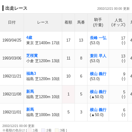
出走レース
2002/12/21 00:00
騎手
人気
日付
レース
着順
馬番
(オッズ)
(斤量)
4歳
長峰 一弘
17
1993/04/25
17
13
4
(-)
東京 芝1400m 17頭
(53.0)
芝桜賞
蓑田 早人
13
1993/03/06
11
8
4
(-)
小倉 芝1200m 13頭
(53.0)
福島3
横山 義行
9
1992/11/21
10
6
4
(-)
福島 芝1200m 10頭
(53.0)
新馬
横山 義行
5
1992/11/08
1
5
4
(-)
福島 芝1200m 10頭
(▲50.0)
新馬
横山 義行
6
1992/11/01
5
3
(-)
福島 芝1000m 10頭
(▲50.0)
2002/12/21 00:00 更新
※着順の色分け [
:1着
:2着
:3着 ]