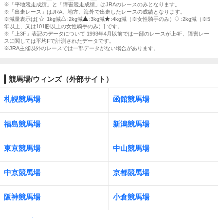
※「平地競走成績」と「障害競走成績」はJRAのレースのみとなります。
※「出走レース」はJRA、地方、海外で出走したレースの成績となります。
※減量表示は[
:1kg減
:2kg減
:3kg減
:4kg減（※女性騎手のみ）
:2kg減（※5
年以上、又は101勝以上の女性騎手のみ）] です。
※「上3F」表記のデータについて 1993年4月以前では一部のレースが上4F、障害レー
スに関しては平均Fで計測されたデータです。
※JRA主催以外のレースでは一部データがない場合があります。
競馬場/ウィンズ（外部サイト）
札幌競馬場
函館競馬場
福島競馬場
新潟競馬場
東京競馬場
中山競馬場
中京競馬場
京都競馬場
阪神競馬場
小倉競馬場