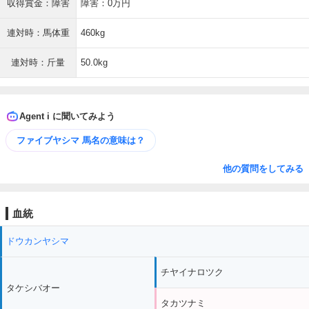
収得賞金：障害
障害：0万円
連対時：馬体重
460kg
連対時：斤量
50.0kg
Agent i に聞いてみよう
ファイブヤシマ 馬名の意味は？
他の質問をしてみる
血統
ドウカンヤシマ
チヤイナロツク
タケシバオー
タカツナミ