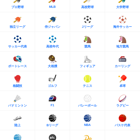
MLB
プロ野球
高校野球
大学野球
独立リーグ
侍ジャパン
Jリーグ
海外サッカー
サッカー代表
高校年代
競馬
地方競馬
ボートレース
大相撲
フィギュア
カーリング
格闘技
ゴルフ
テニス
卓球
F1
バドミントン
バレーボール
ラグビー
NBA
陸上
Bリーグ
バスケ代表