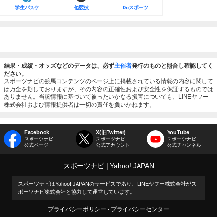
学生バスケ
他競技
Doスポーツ
結果・成績・オッズなどのデータは、必ず
主催者
発行のものと照合し確認してく
ださい。
スポーツナビの競馬コンテンツのページ上に掲載されている情報の内容に関して
は万全を期しておりますが、その内容の正確性および安全性を保証するものでは
ありません。当該情報に基づいて被ったいかなる損害についても、LINEヤフー
株式会社および情報提供者は一切の責任を負いかねます。
Facebook
X(旧Twitter)
YouTube
スポーツナビ
スポーツナビ
スポーツナビ
公式ページ
公式アカウント
公式チャンネル
スポーツナビ
Yahoo! JAPAN
スポーツナビはYahoo! JAPANのサービスであり、LINEヤフー株式会社がス
ポーツナビ株式会社と協力して運営しています。
プライバシーポリシー
プライバシーセンター