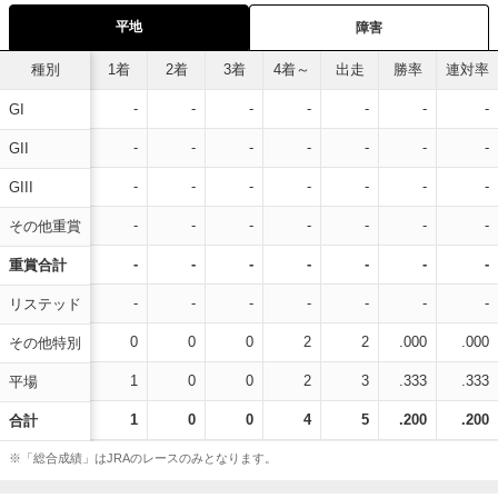
平地
障害
種別
1着
2着
3着
4着～
出走
勝率
連対率
-
-
-
-
-
-
-
GI
-
-
-
-
-
-
-
GII
-
-
-
-
-
-
-
GIII
-
-
-
-
-
-
-
その他重賞
-
-
-
-
-
-
-
重賞合計
-
-
-
-
-
-
-
リステッド
0
0
0
2
2
.000
.000
その他特別
1
0
0
2
3
.333
.333
平場
1
0
0
4
5
.200
.200
合計
※「総合成績」はJRAのレースのみとなります。