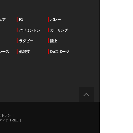
ュア
F1
バレー
バドミントン
カーリング
ラグビー
陸上
レース
他競技
Doスポーツ
ストラン
ィア TRILL