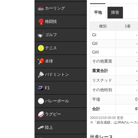
カーリング
平地
障害
格闘技
種別
1着
ゴルフ
GI
-
GII
-
テニス
GIII
-
卓球
その他重賞
-
重賞合計
-
バドミントン
リステッド
-
F1
その他特別
-
平場
0
バレーボール
合計
0
ラグビー
2002/12/18 00:00 更新
※「総合成績」はJRAのレー
陸上
出走レース