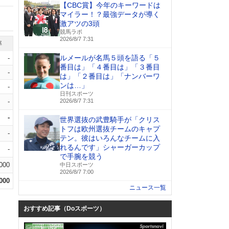
【CBC賞】今年のキーワードは
マイラー！？最強データが導く
激アツの3頭
競馬ラボ
2026/8/7 7:31
率
ルメールが名馬５頭を語る「５
-
番目は」「４番目は」「３番目
-
は」「２番目は」「ナンバーワ
ンは…」
-
日刊スポーツ
-
2026/8/7 7:31
-
世界選抜の武豊騎手が「クリス
トフは欧州選抜チームのキャプ
-
テン。彼はいろんなチームに入
れるんです」シャーガーカップ
-
で手腕を競う
.000
中日スポーツ
2026/8/7 7:00
.000
ニュース一覧
おすすめ記事（Doスポーツ）