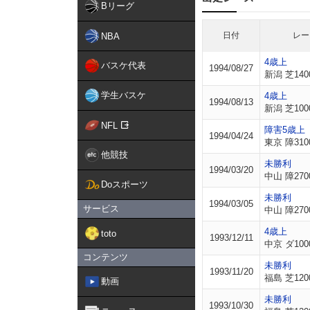
Bリーグ
日付
レー
NBA
4歳上
バスケ代表
1994/08/27
新潟 芝140
学生バスケ
4歳上
1994/08/13
新潟 芝100
NFL
障害5歳上
1994/04/24
東京 障310
他競技
未勝利
1994/03/20
中山 障270
Doスポーツ
未勝利
1994/03/05
サービス
中山 障270
4歳上
toto
1993/12/11
中京 ダ100
コンテンツ
未勝利
1993/11/20
福島 芝120
動画
未勝利
1993/10/30