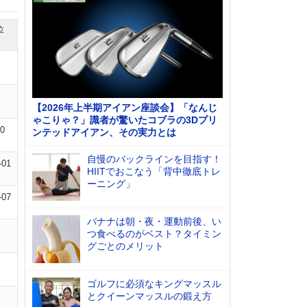
位
【2026年上半期アイアン座談会】「なんじ
ゃこりゃ？」識者が驚いたコブラの3Dプリ
10
ンテッドアイアン、その実力とは
自慢のバックラインを目指す！
-01
HIITでおこなう「背中徹底トレ
ーニング」
-07
バナナは朝・夜・運動前後、い
つ食べるのがベスト？タイミン
グごとのメリット
ゴルフに必須なキングマッスル
とクイーンマッスルの鍛え方