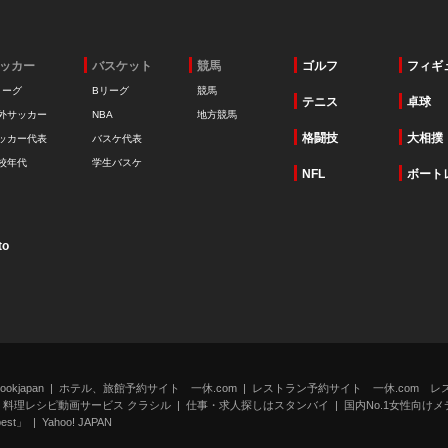
ッカー
バスケット
競馬
ゴルフ
フィギ
リーグ
Bリーグ
競馬
テニス
卓球
外サッカー
NBA
地方競馬
格闘技
大相撲
ッカー代表
バスケ代表
校年代
学生バスケ
NFL
ボート
to
kjapan
ホテル、旅館予約サイト 一休.com
レストラン予約サイト 一休.com レ
料理レシピ動画サービス クラシル
仕事・求人探しはスタンバイ
国内No.1女性向けメデ
st」
Yahoo! JAPAN