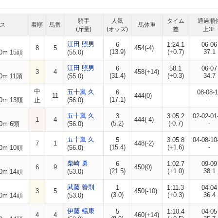
騎手
人気
タイム
通過順
ス
着順
馬番
馬体重
(斤量)
(オッズ)
差
上3F
江田 照男
6
1:24.1
06-06
8
5
454(-4)
(13.9)
(+0.7)
37.1
0m 15頭
(55.0)
江田 照男
6
58.1
06-07
3
4
458(+14)
(31.4)
(+0.3)
34.7
0m 11頭
(55.0)
中
五十嵐 久
6
08-08-
11
444(0)
(17.1)
-
0m 13頭
止
(56.0)
五十嵐 久
3
3:05.2
02-02-01
1
4
444(-4)
(5.2)
(-0.7)
-
0m 6頭
(56.0)
五十嵐 久
5
3:05.8
04-08-10
7
1
448(-2)
(15.4)
(+1.6)
-
0m 10頭
(56.0)
柴崎 勇
6
1:02.7
09-09
6
9
450(0)
(21.5)
(+1.0)
38.1
0m 14頭
(53.0)
武藤 善則
1
1:11.3
04-04
3
5
450(-10)
(3.0)
(+0.3)
36.4
0m 14頭
(53.0)
伊藤 暢康
5
1:10.4
04-05
4
4
460(+14)