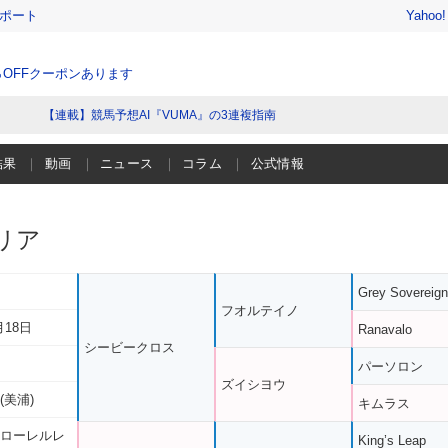
レポート
Yahoo
％OFFクーポンあります
【連載】競馬予想AI『VUMA』の3連複指南
結果
動画
ニュース
コラム
公式情報
リア
Grey Sovereign
フオルテイノ
月18日
Ranavalo
シービークロス
パーソロン
ズイシヨウ
(美浦)
キムラス
 ローレルレ
King’s Leap