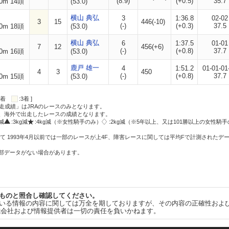
(8.9)
(+0.5)
35.7
0m 14頭
(53.0)
横山 典弘
3
1:36.8
02-02
3
15
446(-10)
(-)
(+0.3)
37.5
0m 18頭
(53.0)
横山 典弘
6
1:37.5
01-01
7
12
456(+6)
(-)
(+0.8)
37.7
0m 16頭
(53.0)
鹿戸 雄一
4
1:51.2
01-01-01
4
3
450
(-)
(+0.8)
37.7
0m 15頭
(53.0)
:2着
:3着 ]
走成績」はJRAのレースのみとなります。
方、海外で出走したレースの成績となります。
g減
:3kg減
:4kg減（※女性騎手のみ）
:2kg減（※5年以上、又は101勝以上の女性騎手
て 1993年4月以前では一部のレースが上4F、障害レースに関しては平均Fで計測されたデ
一部データがない場合があります。
ものと照合し確認してください。
いる情報の内容に関しては万全を期しておりますが、その内容の正確性およ
式会社および情報提供者は一切の責任を負いかねます。