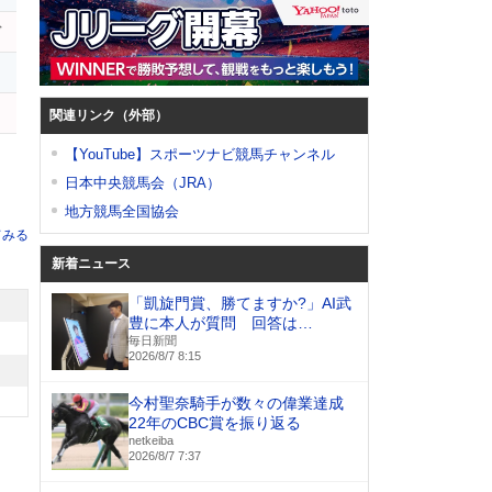
ヴ
関連リンク（外部）
【YouTube】スポーツナビ競馬チャンネル
日本中央競馬会（JRA）
地方競馬全国協会
てみる
新着ニュース
「凱旋門賞、勝てますか?」AI武
豊に本人が質問 回答は…
毎日新聞
2026/8/7 8:15
今村聖奈騎手が数々の偉業達成
22年のCBC賞を振り返る
netkeiba
2026/8/7 7:37