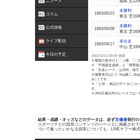
ニュース
福島 芝120
未勝利
1993/05/23
コラム
東京 芝160
未勝利
公式情報
1993/05/08
東京 芝160
ライブ配信
未出走
1993/04/17
中山 芝180
今日の予定
2002/12/21 00:00 更新
※着順の色分け [
:1着
※「平地競走成績」と「障害競
※「出走レース」はJRA、地
※減量表示は[
:1kg減
:2k
み）] です。
※「上3F」表記のデータについ
す。
※JRA主催以外のレースでは
結果・成績・オッズなどのデータは、必ず
主催者
発行の
スポーツナビの競馬コンテンツのページ上に掲載されて
づいて被ったいかなる損害についても、LINEヤフー株