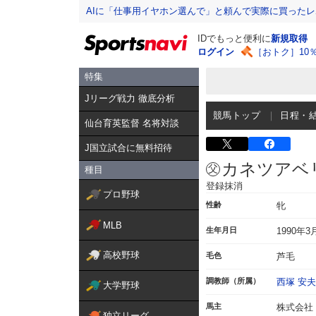
AIに「仕事用イヤホン選んで」と頼んで実際に買った
IDでもっと便利に
新規取得
ログイン
［おトク］10
特集
Jリーグ戦力 徹底分析
競馬トップ
日程・
仙台育英監督 名将対談
J国立試合に無料招待
カネツアベ
種目
登録抹消
プロ野球
性齢
牝
MLB
生年月日
1990年3
高校野球
毛色
芦毛
調教師（所属）
西塚 安夫
大学野球
馬主
株式会社
独立リーグ