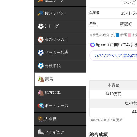
ーシング
侍ジャパン
生産者
セントラ
産地
新冠町
Jリーグ
※性別の色分け [
:牡馬
:牝
海外サッカー
Agent i に聞いてみよ
サッカー代表
カネツアベリア 馬名の
高校年代
競馬
本賞金
地方競馬
1410万円
連対時
ボートレース
44
大相撲
2002/12/18 00:00
フィギュア
総合成績