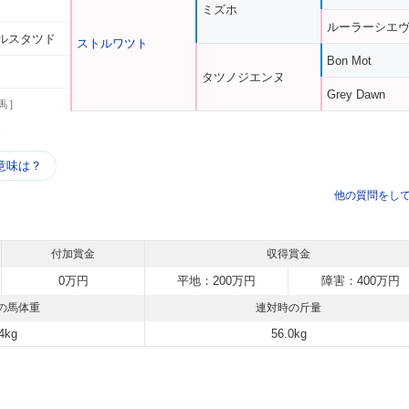
ミズホ
ルーラーシエ
ルスタツド
ストルワツト
Bon Mot
タツノジエンヌ
Grey Dawn
馬 ]
う
意味は？
他の質問をし
付加賞金
収得賞金
0万円
平地：200万円
障害：400万円
の馬体重
連対時の斤量
4kg
56.0kg