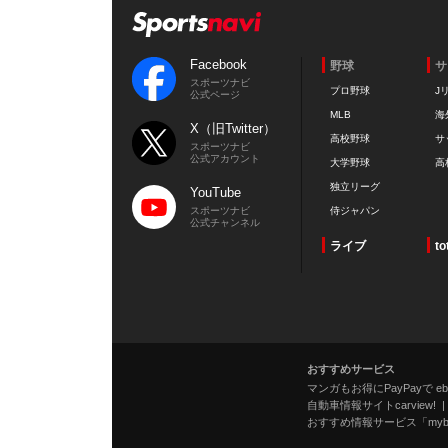
Facebook
野球
サ
スポーツナビ
プロ野球
J
公式ページ
MLB
海
X（旧Twitter）
高校野球
サ
スポーツナビ
公式アカウント
大学野球
高
独立リーグ
YouTube
スポーツナビ
侍ジャパン
公式チャンネル
ライブ
to
おすすめサービス
マンガもお得にPayPayで eboo
自動車情報サイトcarview!
おすすめ情報サービス「mybe