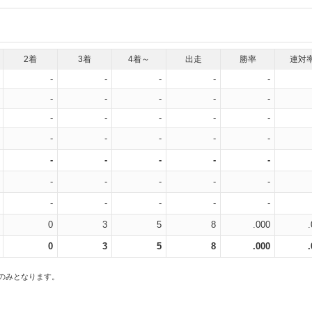
2着
3着
4着～
出走
勝率
連対
-
-
-
-
-
-
-
-
-
-
-
-
-
-
-
-
-
-
-
-
-
-
-
-
-
-
-
-
-
-
-
-
-
-
-
0
3
5
8
.000
0
3
5
8
.000
スのみとなります。