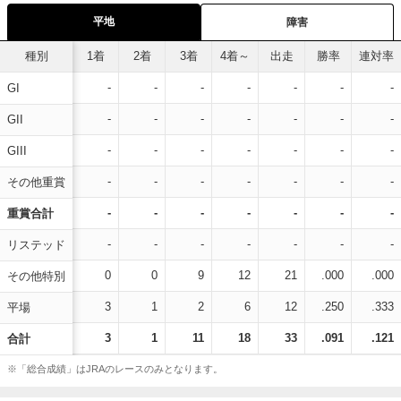
平地
障害
種別
1着
2着
3着
4着～
出走
勝率
連対率
-
-
-
-
-
-
-
GI
-
-
-
-
-
-
-
GII
-
-
-
-
-
-
-
GIII
-
-
-
-
-
-
-
その他重賞
-
-
-
-
-
-
-
重賞合計
-
-
-
-
-
-
-
リステッド
0
0
9
12
21
.000
.000
その他特別
3
1
2
6
12
.250
.333
平場
3
1
11
18
33
.091
.121
合計
※「総合成績」はJRAのレースのみとなります。