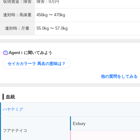
収得賞金：障害
障害：0万円
連対時：馬体重
456kg 〜 470kg
連対時：斤量
55.0kg 〜 57.0kg
Agent i に聞いてみよう
セイカカラーラ 馬名の意味は？
他の質問をしてみる
血統
ハヤテミグ
Exbury
フアナテイコ