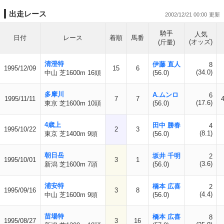
出走レース
2002/12/21 00:00
騎手
人気
日付
レース
着順
馬番
(オッズ)
(斤量)
清澄特
伊藤 直人
8
1995/12/09
15
6
(34.0)
中山 芝1600m 16頭
(56.0)
多摩川
A.ムンロ
6
1995/11/11
7
7
(17.6)
東京 芝1600m 10頭
(56.0)
4歳上
田中 勝春
4
1995/10/22
2
3
(8.1)
東京 芝1400m 9頭
(56.0)
朝日岳
坂井 千明
2
1995/10/01
3
1
(3.6)
新潟 芝1600m 7頭
(56.0)
浦安特
橋本 広喜
2
1995/09/16
3
8
(4.4)
中山 芝1600m 9頭
(56.0)
苗場特
橋本 広喜
8
1995/08/27
3
16