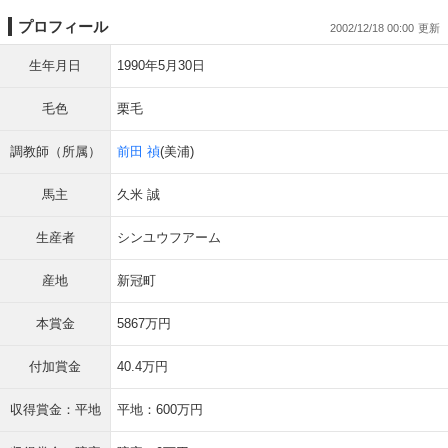
プロフィール
2002/12/18 00:00
生年月日
1990年5月30日
毛色
栗毛
調教師（所属）
前田 禎
(美浦)
馬主
久米 誠
生産者
シンユウフアーム
産地
新冠町
本賞金
5867万円
付加賞金
40.4万円
収得賞金：平地
平地：600万円