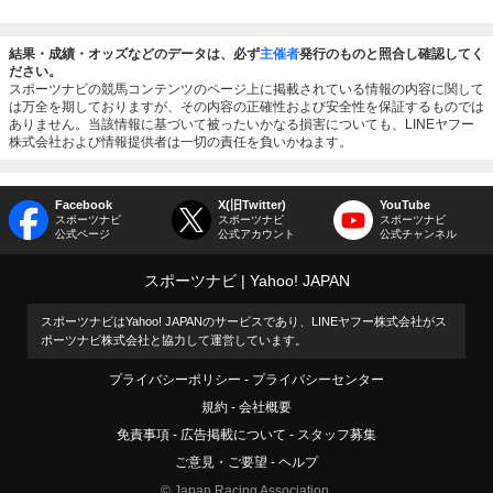
結果・成績・オッズなどのデータは、必ず
主催者
発行のものと照合し確認してく
ださい。
スポーツナビの競馬コンテンツのページ上に掲載されている情報の内容に関して
は万全を期しておりますが、その内容の正確性および安全性を保証するものでは
ありません。当該情報に基づいて被ったいかなる損害についても、LINEヤフー
株式会社および情報提供者は一切の責任を負いかねます。
Facebook
X(旧Twitter)
YouTube
スポーツナビ
スポーツナビ
スポーツナビ
公式ページ
公式アカウント
公式チャンネル
スポーツナビ
Yahoo! JAPAN
スポーツナビはYahoo! JAPANのサービスであり、LINEヤフー株式会社がス
ポーツナビ株式会社と協力して運営しています。
プライバシーポリシー
プライバシーセンター
規約
会社概要
免責事項
広告掲載について
スタッフ募集
ご意見・ご要望
ヘルプ
© Japan Racing Association.