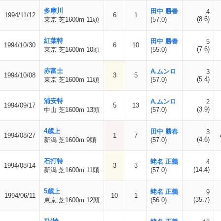
多摩川
田中 勝春
4
1994/11/12
6
1
(8.6)
東京 芝1600m 11頭
(57.0)
紅葉特
田中 勝春
5
1994/10/30
6
10
(7.6)
東京 芝1600m 10頭
(55.0)
赤富士
A.ムンロ
3
1994/10/08
3
5
(5.4)
東京 芝1600m 11頭
(57.0)
浦安特
A.ムンロ
2
1994/09/17
5
13
(3.9)
中山 芝1600m 13頭
(57.0)
4歳上
田中 勝春
3
1994/08/27
1
7
(4.6)
新潟 芝1600m 9頭
(57.0)
石打特
蛯名 正義
4
1994/08/14
3
3
(14.4)
新潟 芝1600m 11頭
(57.0)
5歳上
蛯名 正義
9
1994/06/11
10
1
(35.7)
東京 芝1600m 12頭
(56.0)