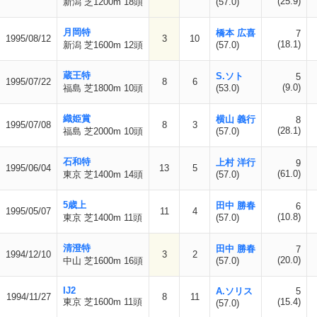
(25.9)
新潟 芝1200m 18頭
(57.0)
月岡特
橋本 広喜
7
1995/08/12
3
10
(18.1)
新潟 芝1600m 12頭
(57.0)
蔵王特
S.ソト
5
1995/07/22
8
6
(9.0)
福島 芝1800m 10頭
(53.0)
織姫賞
横山 義行
8
1995/07/08
8
3
(28.1)
福島 芝2000m 10頭
(57.0)
石和特
上村 洋行
9
1995/06/04
13
5
(61.0)
東京 芝1400m 14頭
(57.0)
5歳上
田中 勝春
6
1995/05/07
11
4
(10.8)
東京 芝1400m 11頭
(57.0)
清澄特
田中 勝春
7
1994/12/10
3
2
(20.0)
中山 芝1600m 16頭
(57.0)
IJ2
A.ソリス
5
1994/11/27
8
11
東京 芝1600m 11頭
(15.4)
(57.0)