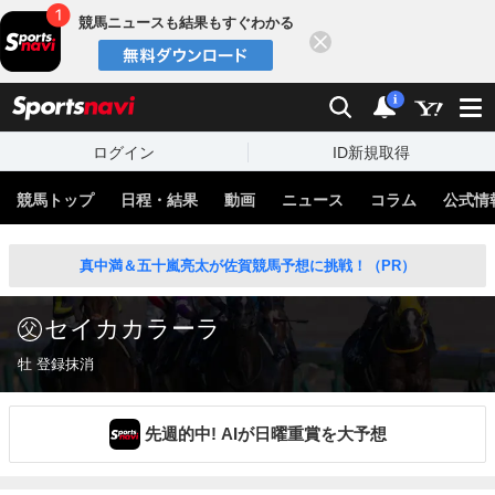
競馬ニュースも結果もすぐわかる
閉じる
スポーツナビ
検索
通知
i
ログイン
ID新規取得
競馬トップ
日程・結果
動画
ニュース
コラム
公式情
真中満＆五十嵐亮太が佐賀競馬予想に挑戦！（PR）
セイカカラーラ
牡 登録抹消
先週的中! AIが日曜重賞を大予想