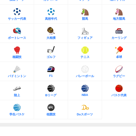
サッカー代表
高校年代
競馬
地方競馬
ボートレース
大相撲
フィギュア
カーリング
格闘技
ゴルフ
テニス
卓球
F1
バドミントン
バレーボール
ラグビー
NBA
陸上
Bリーグ
バスケ代表
学生バスケ
他競技
Doスポーツ