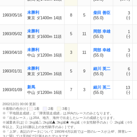
未勝利
柴田 善臣
3
1993/05/16
8
5
(-)
東京 ダ1400m 14頭
(55.0)
未勝利
岡部 幸雄
1
1993/05/02
5
11
(-)
東京 ダ1600m 11頭
(55.0)
未勝利
岡部 幸雄
3
1993/04/10
3
11
(-)
中山 ダ1200m 16頭
(55.0)
未勝利
細川 英二
6
1993/01/31
5
9
(-)
東京 ダ1200m 16頭
(55.0)
新馬
細川 英二
13
1993/01/09
7
3
(-)
中山 ダ1200m 16頭
(55.0)
2002/12/21 00:00 更新
※着順の色分け [
:1着
:2着
:3着 ]
※「平地競走成績」と「障害競走成績」はJRAのレースのみとなります。
※「出走レース」はJRA、地方、海外で出走したレースの成績となります。
※減量表示は[
:1kg減
:2kg減
:3kg減
:4kg減（※女性騎手のみ）
:2kg減（※5
年以上、又は101勝以上の女性騎手のみ）] です。
※「上3F」表記のデータについて 1993年4月以前では一部のレースが上4F、障害レー
スに関しては平均Fで計測されたデータです。