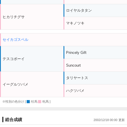
ロイヤルタタン
ヒカリチグサ
マキノツキ
セイカゴスペル
Princely Gift
テスコボーイ
Suncourt
タリヤートス
イーグルツバメ
ハクツバメ
※性別の色分け [
:牡馬
:牝馬 ]
総合成績
2002/12/18 00:00