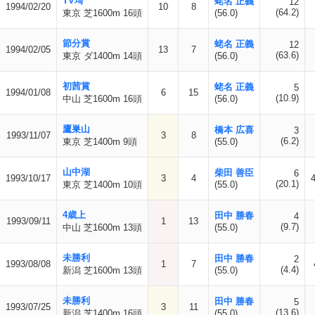
TV埼
蛯名 正義
12
1994/02/20
10
8
(64.2)
東京 芝1600m 16頭
(56.0)
節分賞
蛯名 正義
12
1994/02/05
13
7
(63.6)
東京 ダ1400m 14頭
(56.0)
初茜賞
蛯名 正義
5
1994/01/08
6
15
(10.9)
中山 芝1600m 16頭
(56.0)
鷹巣山
橋本 広喜
3
1993/11/07
3
8
(6.2)
東京 芝1400m 9頭
(55.0)
山中湖
柴田 善臣
6
1993/10/17
3
4
(20.1)
東京 芝1400m 10頭
(55.0)
4歳上
田中 勝春
4
1993/09/11
1
13
(9.7)
中山 芝1600m 13頭
(55.0)
未勝利
田中 勝春
2
1993/08/08
1
7
(4.4)
新潟 芝1600m 13頭
(55.0)
未勝利
田中 勝春
5
1993/07/25
3
11
(13.6)
新潟 芝1400m 16頭
(55.0)