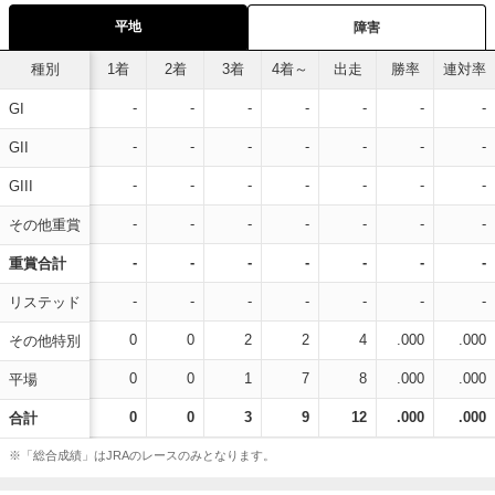
平地
障害
種別
1着
2着
3着
4着～
出走
勝率
連対率
-
-
-
-
-
-
-
GI
-
-
-
-
-
-
-
GII
-
-
-
-
-
-
-
GIII
-
-
-
-
-
-
-
その他重賞
-
-
-
-
-
-
-
重賞合計
-
-
-
-
-
-
-
リステッド
0
0
2
2
4
.000
.000
その他特別
0
0
1
7
8
.000
.000
平場
0
0
3
9
12
.000
.000
合計
※「総合成績」はJRAのレースのみとなります。