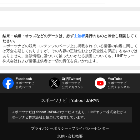
結果・成績・オッズなどのデータは、必ず
主催者
発行のものと照合し確認してく
ださい。
スポーツナビの競馬コンテンツのページ上に掲載されている情報の内容に関して
は万全を期しておりますが、その内容の正確性および安全性を保証するものでは
ありません。当該情報に基づいて被ったいかなる損害についても、LINEヤフー
株式会社および情報提供者は一切の責任を負いかねます。
Facebook
X(旧Twitter)
YouTube
スポーツナビ
スポーツナビ
スポーツナビ
公式ページ
公式アカウント
公式チャンネル
スポーツナビ
Yahoo! JAPAN
スポーツナビはYahoo! JAPANのサービスであり、LINEヤフー株式会社がス
ポーツナビ株式会社と協力して運営しています。
プライバシーポリシー
プライバシーセンター
規約
会社概要