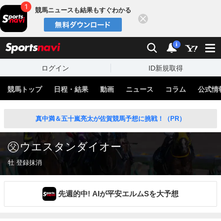
競馬ニュースも結果もすぐわかる
閉じる
スポーツナビ
検索
通知
i
ログイン
ID新規取得
競馬トップ
日程・結果
動画
ニュース
コラム
公式情
真中満＆五十嵐亮太が佐賀競馬予想に挑戦！（PR）
ウエスタンダイオー
牡 登録抹消
先週的中! AIが平安エルムSを大予想