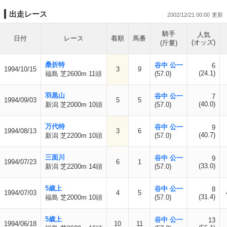
出走レース
2002/12/21 00:00
騎手
人気
日付
レース
着順
馬番
(オッズ)
(斤量)
桑折特
谷中 公一
6
1994/10/15
3
9
(24.1)
福島 芝2600m 11頭
(57.0)
羽黒山
谷中 公一
7
1994/09/03
5
5
(40.0)
新潟 芝2000m 10頭
(57.0)
万代特
谷中 公一
9
1994/08/13
3
6
(40.7)
新潟 芝2200m 10頭
(57.0)
三面川
谷中 公一
9
1994/07/23
6
1
(33.0)
新潟 芝2200m 14頭
(57.0)
5歳上
谷中 公一
8
1994/07/03
4
5
(31.4)
福島 芝2000m 10頭
(57.0)
5歳上
谷中 公一
13
1994/06/18
10
11