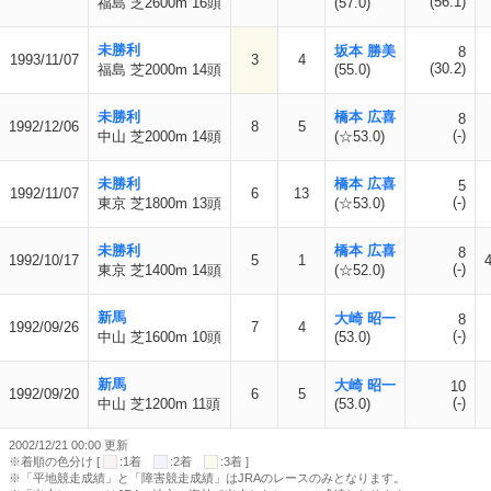
(56.1)
福島 芝2600m 16頭
(57.0)
未勝利
坂本 勝美
8
1993/11/07
3
4
(30.2)
福島 芝2000m 14頭
(55.0)
未勝利
橋本 広喜
8
1992/12/06
8
5
(-)
中山 芝2000m 14頭
(☆53.0)
未勝利
橋本 広喜
5
1992/11/07
6
13
(-)
東京 芝1800m 13頭
(☆53.0)
未勝利
橋本 広喜
8
1992/10/17
5
1
(-)
東京 芝1400m 14頭
(☆52.0)
新馬
大崎 昭一
8
1992/09/26
7
4
(-)
中山 芝1600m 10頭
(53.0)
新馬
大崎 昭一
10
1992/09/20
6
5
(-)
中山 芝1200m 11頭
(53.0)
2002/12/21 00:00 更新
※着順の色分け [
:1着
:2着
:3着 ]
※「平地競走成績」と「障害競走成績」はJRAのレースのみとなります。