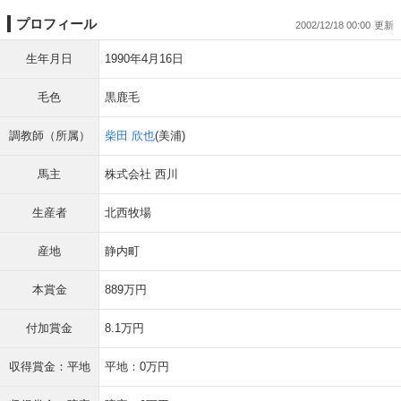
プロフィール
2002/12/18 00:00
生年月日
1990年4月16日
毛色
黒鹿毛
調教師（所属）
柴田 欣也
(美浦)
馬主
株式会社 西川
生産者
北西牧場
産地
静内町
本賞金
889万円
付加賞金
8.1万円
収得賞金：平地
平地：0万円