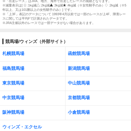
※「出走レース」はJRA、地方、海外で出走したレースの成績となります。
※減量表示は[
:1kg減
:2kg減
:3kg減
:4kg減（※女性騎手のみ）
:2kg減（※5
年以上、又は101勝以上の女性騎手のみ）] です。
※「上3F」表記のデータについて 1993年4月以前では一部のレースが上4F、障害レー
スに関しては平均Fで計測されたデータです。
※JRA主催以外のレースでは一部データがない場合があります。
競馬場/ウィンズ（外部サイト）
札幌競馬場
函館競馬場
福島競馬場
新潟競馬場
東京競馬場
中山競馬場
中京競馬場
京都競馬場
阪神競馬場
小倉競馬場
ウィンズ・エクセル