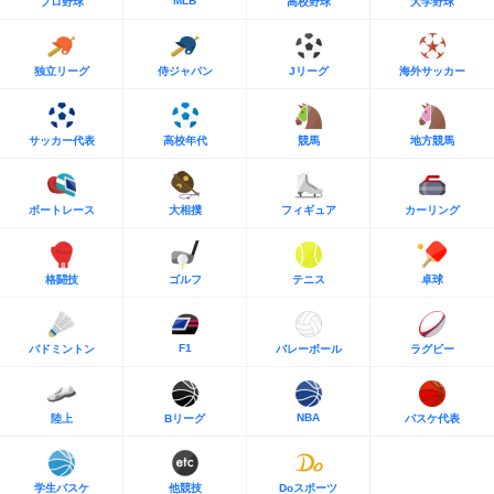
MLB
プロ野球
高校野球
大学野球
独立リーグ
侍ジャパン
Jリーグ
海外サッカー
サッカー代表
高校年代
競馬
地方競馬
ボートレース
大相撲
フィギュア
カーリング
格闘技
ゴルフ
テニス
卓球
F1
バドミントン
バレーボール
ラグビー
NBA
陸上
Bリーグ
バスケ代表
学生バスケ
他競技
Doスポーツ