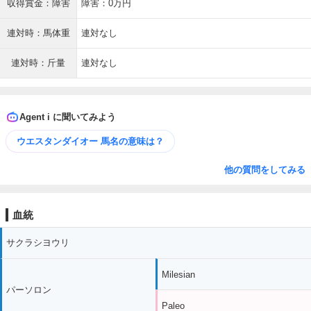
収得賞金：障害
障害：0万円
連対時：馬体重
連対なし
連対時：斤量
連対なし
Agent i に聞いてみよう
ウエスタンダイオー 馬名の意味は？
他の質問をしてみる
血統
サクラシヨウリ
Milesian
パーソロン
Paleo