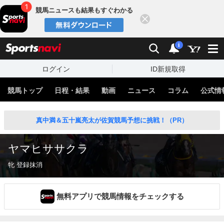
競馬ニュースも結果もすぐわかる
閉じる
スポーツナビ
検索
通知
i
ログイン
ID新規取得
競馬トップ
日程・結果
動画
ニュース
コラム
公式情
真中満＆五十嵐亮太が佐賀競馬予想に挑戦！（PR）
ヤマヒササクラ
牝 登録抹消
無料アプリで競馬情報をチェックする