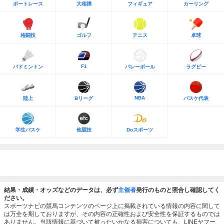
ボートレース
大相撲
フィギュア
カーリング
格闘技
ゴルフ
テニス
卓球
F1
バドミントン
バレーボール
ラグビー
NBA
陸上
Bリーグ
バスケ代表
学生バスケ
他競技
Doスポーツ
結果・成績・オッズなどのデータは、必ず
主催者
発行のものと照合し確認してく
ださい。
スポーツナビの競馬コンテンツのページ上に掲載されている情報の内容に関して
は万全を期しておりますが、その内容の正確性および安全性を保証するものでは
ありません。当該情報に基づいて被ったいかなる損害についても、LINEヤフー