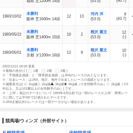
(40.7)
福島 芝1200m 14頭
(53.0)
未勝利
河内 洋
9
1993/10/02
12
13
(43.7)
阪神 芝1600m 14頭
(53.0)
未勝利
熊沢 重文
12
1993/05/22
10
2
(-)
阪神 芝1400m 15頭
(53.0)
未勝利
熊沢 重文
10
1993/05/01
12
9
(-)
京都 ダ1200m 16頭
(53.0)
2002/12/21 00:00 更新
※着順の色分け [
:1着
:2着
:3着 ]
※「平地競走成績」と「障害競走成績」はJRAのレースのみとなります。
※「出走レース」はJRA、地方、海外で出走したレースの成績となります。
※減量表示は[
:1kg減
:2kg減
:3kg減
:4kg減（※女性騎手のみ）
:2kg減（※5
年以上、又は101勝以上の女性騎手のみ）] です。
※「上3F」表記のデータについて 1993年4月以前では一部のレースが上4F、障害レー
スに関しては平均Fで計測されたデータです。
※JRA主催以外のレースでは一部データがない場合があります。
競馬場/ウィンズ（外部サイト）
札幌競馬場
函館競馬場