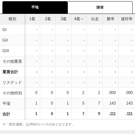
平地
障害
種別
1着
2着
3着
4着～
出走
勝率
連対率
-
-
-
-
-
-
-
GI
-
-
-
-
-
-
-
GII
-
-
-
-
-
-
-
GIII
-
-
-
-
-
-
-
その他重賞
-
-
-
-
-
-
-
重賞合計
-
-
-
-
-
-
-
リステッド
0
0
0
2
2
.000
.000
その他特別
1
0
1
5
7
.143
.143
平場
1
0
1
7
9
.111
.111
合計
※「総合成績」はJRAのレースのみとなります。