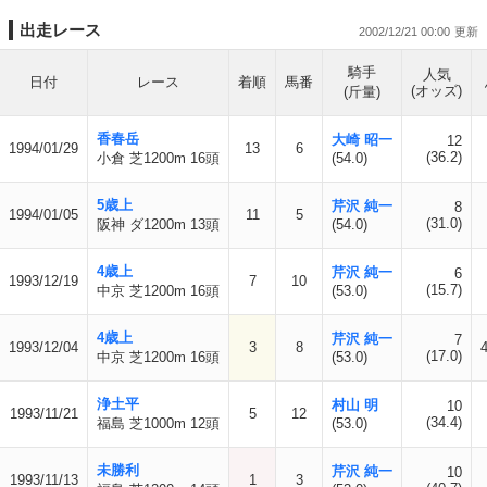
出走レース
2002/12/21 00:00
騎手
人気
日付
レース
着順
馬番
(オッズ)
(斤量)
香春岳
大崎 昭一
12
1994/01/29
13
6
(36.2)
小倉 芝1200m 16頭
(54.0)
5歳上
芹沢 純一
8
1994/01/05
11
5
(31.0)
阪神 ダ1200m 13頭
(54.0)
4歳上
芹沢 純一
6
1993/12/19
7
10
(15.7)
中京 芝1200m 16頭
(53.0)
4歳上
芹沢 純一
7
1993/12/04
3
8
4
(17.0)
中京 芝1200m 16頭
(53.0)
浄土平
村山 明
10
1993/11/21
5
12
(34.4)
福島 芝1000m 12頭
(53.0)
未勝利
芹沢 純一
10
1993/11/13
1
3