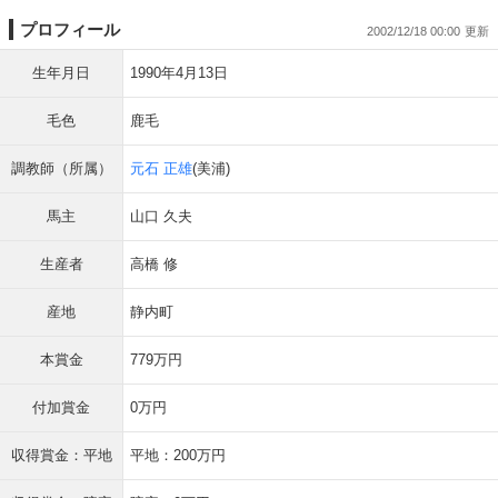
プロフィール
2002/12/18 00:00
生年月日
1990年4月13日
毛色
鹿毛
調教師（所属）
元石 正雄
(美浦)
馬主
山口 久夫
生産者
高橋 修
産地
静内町
本賞金
779万円
付加賞金
0万円
収得賞金：平地
平地：200万円