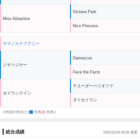
Victoria Park
Miss Attractive
Nice Princess
ヤマノステフアニー
Damascus
ジヤツジヤー
Fece the Facts
テユーダーペリオツド
セイウンクイン
ダイセイウン
※性別の色分け [
:牡馬
:牝馬 ]
総合成績
2002/12/18 00:00