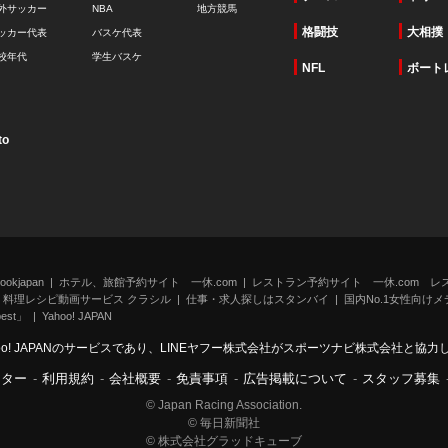
外サッカー
NBA
地方競馬
格闘技
大相撲
ッカー代表
バスケ代表
校年代
学生バスケ
NFL
ボート
to
kjapan
ホテル、旅館予約サイト 一休.com
レストラン予約サイト 一休.com レ
料理レシピ動画サービス クラシル
仕事・求人探しはスタンバイ
国内No.1女性向けメデ
st」
Yahoo! JAPAN
oo! JAPANのサービスであり、LINEヤフー株式会社がスポーツナビ株式会社と協
ンター
-
利用規約
-
会社概要
-
免責事項
-
広告掲載について
-
スタッフ募集
© Japan Racing Association.
© 毎日新聞社
© 株式会社グラッドキューブ