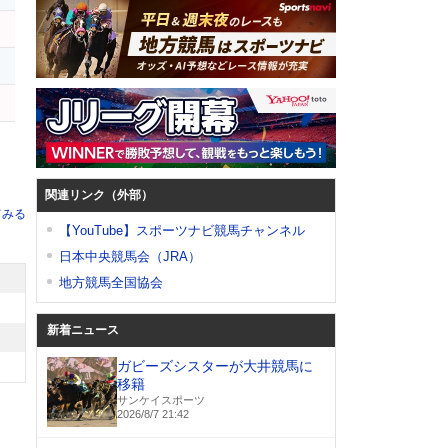
ス
関連リンク（外部）
てみる
【YouTube】スポーツナビ競馬チャンネル
日本中央競馬会（JRA）
地方競馬全国協会
新着ニュース
ガビーズシスターが大井競馬に
移籍
サンケイスポーツ
2026/8/7 21:42