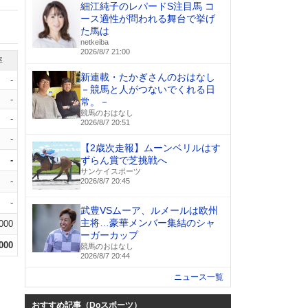
細江純子のレパードS注目馬 コ
ース適性が問われる舞台で挙げ
た馬は
netkeiba
2026/8/7 21:00
率
新連載・たかぎさんのおはなし
-
－競馬と人がつないでくれる日
-
常。－
競馬のおはなし
-
2026/8/7 20:51
-
【2歳次走報】ムーンベリルはす
-
ずらん賞で芝挑戦へ
サンケイスポーツ
-
2026/8/7 20:45
-
武豊VSムーア、ルメールは欧州
主将…豪華メンバー集結のシャ
.000
ーガーカップ
.000
競馬のおはなし
2026/8/7 20:44
ニュース一覧
おすすめ記事（Doスポーツ）