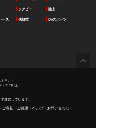
ラグビー
陸上
レース
他競技
Doスポーツ
ストラン
ィア TRILL
力して運営しています。
-
ご意見・ご要望
-
ヘルプ・お問い合わせ