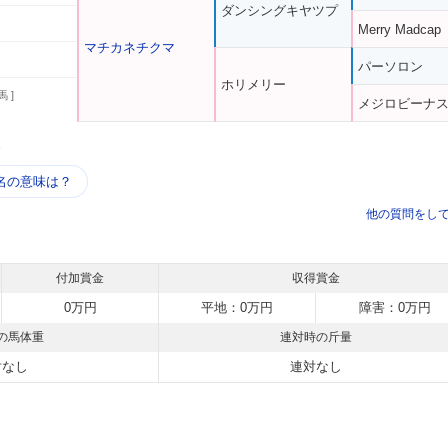
ダンシングキヤツプ
Merry Madcap
マチカネチクマ
パーソロン
ホリメリー
馬 ]
メジロビーナ
う
名の意味は？
他の質問をし
付加賞金
収得賞金
0万円
平地：0万円
障害：0万円
の馬体重
連対時の斤量
対なし
連対なし