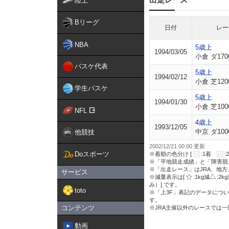
陸上
Bリーグ
日付
レー
NBA
5歳上
1994/03/05
小倉 ダ170
バスケ代表
5歳上
1994/02/12
小倉 芝120
学生バスケ
5歳上
1994/01/30
小倉 芝100
NFL
4歳上
1993/12/05
中京 ダ100
他競技
2002/12/21 00:00 更新
Doスポーツ
※着順の色分け [
:1着
※「平地競走成績」と「障害競
※「出走レース」はJRA、地
サービス
※減量表示は[
:1kg減
:2k
み）] です。
toto
※「上3F」表記のデータについ
す。
コンテンツ
※JRA主催以外のレースでは
動画