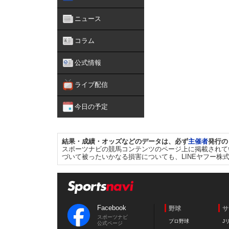
ニュース
コラム
公式情報
ライブ配信
今日の予定
結果・成績・オッズなどのデータは、必ず
主催者
発行の
スポーツナビの競馬コンテンツのページ上に掲載されて
づいて被ったいかなる損害についても、LINEヤフー株
Facebook
野球
サ
スポーツナビ
プロ野球
J
公式ページ