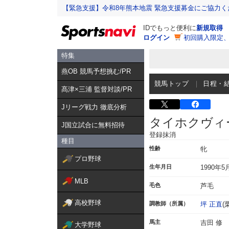
【緊急支援】令和8年熊本地震 緊急支援募金にご協力く
IDでもっと便利に
新規取得
ログイン
初回購入限定
特集
燕OB 競馬予想挑む/PR
競馬トップ
日程・
髙津×三浦 監督対談/PR
Jリーグ戦力 徹底分析
タイホクヴィ
J国立試合に無料招待
登録抹消
種目
性齢
牝
プロ野球
生年月日
1990年5
MLB
毛色
芦毛
高校野球
調教師（所属）
坪 正直
(
馬主
吉田 修
大学野球