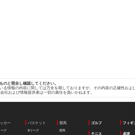
ものと照合し確認してください。
いる情報の内容に関しては万全を期しておりますが、その内容の正確性およ
式会社および情報提供者は一切の責任を負いかねます。
ッカー
バスケット
競馬
ゴルフ
フィギ
リーグ
Bリーグ
競馬
テニス
卓球