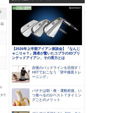
位
-11
【2026年上半期アイアン座談会】「なんじ
ゃこりゃ？」識者が驚いたコブラの3Dプリ
ンテッドアイアン、その実力とは
自慢のバックラインを目指す！
HIITでおこなう「背中徹底トレ
ーニング」
の
バナナは朝・夜・運動前後、い
つ食べるのがベスト？タイミン
ータで
グごとのメリット