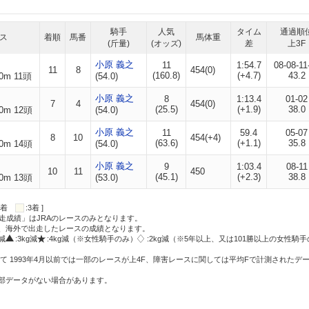
騎手
人気
タイム
通過順
ス
着順
馬番
馬体重
(斤量)
(オッズ)
差
上3F
小原 義之
11
1:54.7
08-08-11
11
8
454(0)
(160.8)
(+4.7)
43.2
0m 11頭
(54.0)
小原 義之
8
1:13.4
01-02
7
4
454(0)
(25.5)
(+1.9)
38.0
0m 12頭
(54.0)
小原 義之
11
59.4
05-07
8
10
454(+4)
(63.6)
(+1.1)
35.8
0m 14頭
(54.0)
小原 義之
9
1:03.4
08-11
10
11
450
(45.1)
(+2.3)
38.8
0m 13頭
(53.0)
:2着
:3着 ]
走成績」はJRAのレースのみとなります。
方、海外で出走したレースの成績となります。
g減
:3kg減
:4kg減（※女性騎手のみ）
:2kg減（※5年以上、又は101勝以上の女性騎手
て 1993年4月以前では一部のレースが上4F、障害レースに関しては平均Fで計測されたデ
一部データがない場合があります。