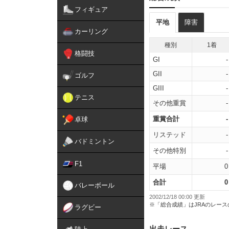
フィギュア
平地
障害
カーリング
種別
1着
格闘技
GI
-
GII
-
ゴルフ
GIII
-
テニス
その他重賞
-
重賞合計
-
卓球
リステッド
-
バドミントン
その他特別
-
F1
平場
0
合計
0
バレーボール
2002/12/18 00:00 更新
※「総合成績」はJRAのレー
ラグビー
出走レース