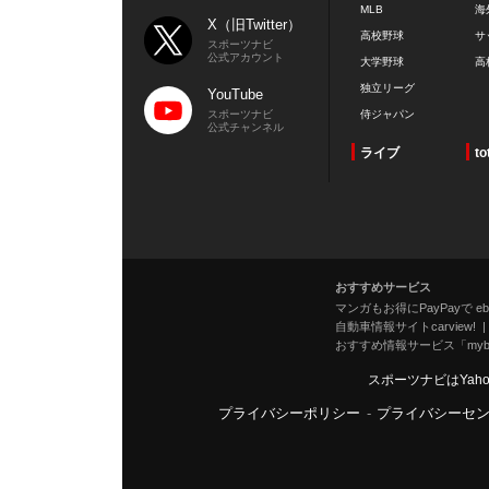
MLB
海
X（旧Twitter）
高校野球
サ
スポーツナビ
公式アカウント
大学野球
高
独立リーグ
YouTube
スポーツナビ
侍ジャパン
公式チャンネル
ライブ
to
おすすめサービス
マンガもお得にPayPayで eboo
自動車情報サイトcarview!
おすすめ情報サービス「mybe
スポーツナビはYah
プライバシーポリシー
-
プライバシーセ