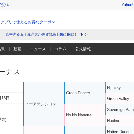
ださい
Yahoo
、アプリで使えるお得なクーポン
真中満＆五十嵐亮太が佐賀競馬予想に挑戦！（PR）
結果
動画
ニュース
コラム
公式情報
ーナス
Nijinsky
Green Dancer
月18日
Green Valley
ノーアテンシヨン
Sovereign Path
No No Nanette
栗東)
Nuclea
Native Dancer