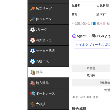
生産者
大北牧場
独立リーグ
産地
浦河町
侍ジャパン
※性別の色分け [
:牡馬
:牝
Jリーグ
Agent i に聞いてみよ
海外サッカー
タイホクヴィーナス 馬
サッカー代表
高校年代
本賞金
競馬
0万円
地方競馬
連対時
連
ボートレース
2002/12/18 00:00
大相撲
総合成績