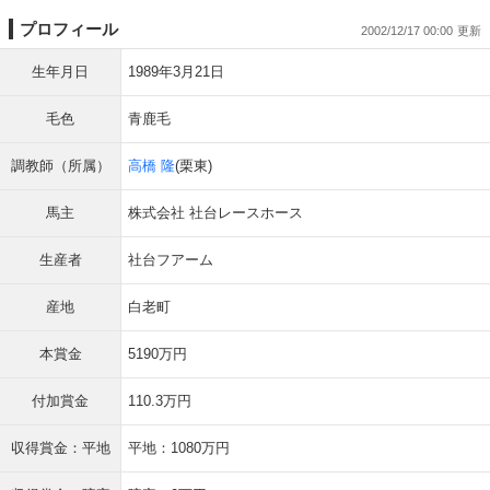
プロフィール
2002/12/17 00:00
生年月日
1989年3月21日
毛色
青鹿毛
調教師（所属）
高橋 隆
(栗東)
馬主
株式会社 社台レースホース
生産者
社台フアーム
産地
白老町
本賞金
5190万円
付加賞金
110.3万円
収得賞金：平地
平地：1080万円