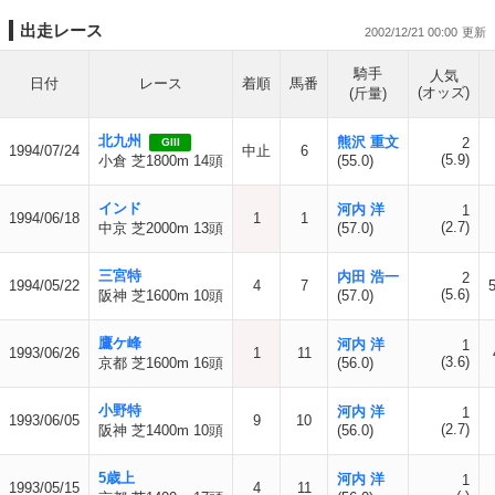
出走レース
2002/12/21 00:00
騎手
人気
日付
レース
着順
馬番
(オッズ)
(斤量)
北九州
熊沢 重文
2
GIII
1994/07/24
中止
6
(5.9)
小倉 芝1800m 14頭
(55.0)
インド
河内 洋
1
1994/06/18
1
1
(2.7)
中京 芝2000m 13頭
(57.0)
三宮特
内田 浩一
2
1994/05/22
4
7
(5.6)
阪神 芝1600m 10頭
(57.0)
鷹ケ峰
河内 洋
1
1993/06/26
1
11
(3.6)
京都 芝1600m 16頭
(56.0)
小野特
河内 洋
1
1993/06/05
9
10
(2.7)
阪神 芝1400m 10頭
(56.0)
5歳上
河内 洋
1
1993/05/15
4
11