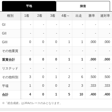
平地
障害
種別
1着
2着
3着
4着～
出走
勝率
連対率
-
-
-
-
-
-
-
GI
-
-
-
-
-
-
-
GII
0
0
0
1
1
.000
.000
GIII
-
-
-
-
-
-
-
その他重賞
0
0
0
1
1
.000
.000
重賞合計
-
-
-
-
-
-
-
リステッド
3
0
1
2
6
.500
.500
その他特別
1
0
0
2
3
.333
.333
平場
4
0
1
5
10
.400
.400
合計
※「総合成績」はJRAのレースのみとなります。