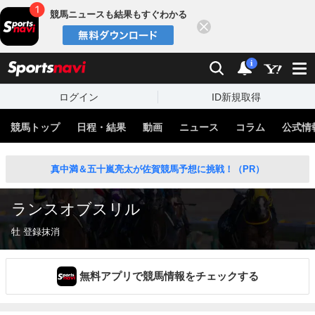
競馬ニュースも結果もすぐわかる
閉じる
スポーツナビ
検索
通知
i
ログイン
ID新規取得
競馬トップ
日程・結果
動画
ニュース
コラム
公式情
真中満＆五十嵐亮太が佐賀競馬予想に挑戦！（PR）
ランスオブスリル
牡 登録抹消
無料アプリで競馬情報をチェックする