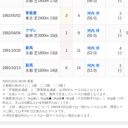
(-)
京都 芝1400m 17頭
(56.0)
青葉賞
河内 洋
2
1992/05/02
3
4
(-)
東京 芝2400m 13頭
(56.0)
アザレ
河内 洋
1
1992/04/04
1
9
(-)
阪神 芝2000m 15頭
(55.0)
新馬
河内 洋
4
1991/10/26
1
11
(-)
京都 芝1800m 13頭
(53.0)
新馬
河内 洋
2
1991/10/13
6
14
(-)
京都 芝1600m 14頭
(53.0)
2002/12/21 00:00 更新
※着順の色分け [
:1着
:2着
:3着 ]
※「平地競走成績」と「障害競走成績」はJRAのレースのみとなります。
※「出走レース」はJRA、地方、海外で出走したレースの成績となります。
※減量表示は[
:1kg減
:2kg減
:3kg減
:4kg減（※女性騎手のみ）
:2kg減（※5
年以上、又は101勝以上の女性騎手のみ）] です。
※「上3F」表記のデータについて 1993年4月以前では一部のレースが上4F、障害レー
スに関しては平均Fで計測されたデータです。
※JRA主催以外のレースでは一部データがない場合があります。