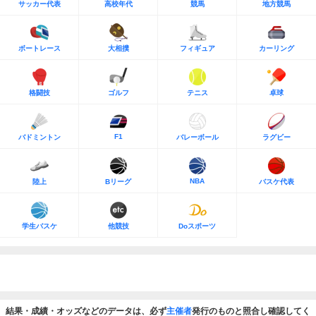
サッカー代表
高校年代
競馬
地方競馬
ボートレース
大相撲
フィギュア
カーリング
格闘技
ゴルフ
テニス
卓球
F1
バドミントン
バレーボール
ラグビー
NBA
陸上
Bリーグ
バスケ代表
学生バスケ
他競技
Doスポーツ
結果・成績・オッズなどのデータは、必ず
主催者
発行のものと照合し確認してく