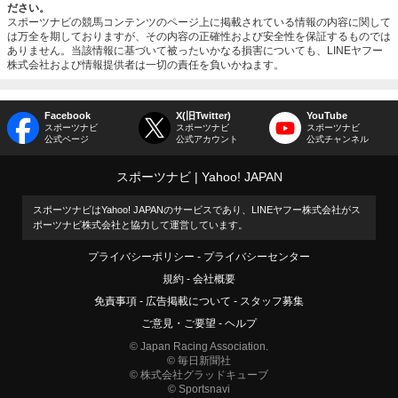
ださい。
スポーツナビの競馬コンテンツのページ上に掲載されている情報の内容に関して
は万全を期しておりますが、その内容の正確性および安全性を保証するものでは
ありません。当該情報に基づいて被ったいかなる損害についても、LINEヤフー
株式会社および情報提供者は一切の責任を負いかねます。
Facebook
X(旧Twitter)
YouTube
スポーツナビ
スポーツナビ
スポーツナビ
公式ページ
公式アカウント
公式チャンネル
スポーツナビ
Yahoo! JAPAN
スポーツナビはYahoo! JAPANのサービスであり、LINEヤフー株式会社がス
ポーツナビ株式会社と協力して運営しています。
プライバシーポリシー
プライバシーセンター
規約
会社概要
免責事項
広告掲載について
スタッフ募集
ご意見・ご要望
ヘルプ
© Japan Racing Association.
© 毎日新聞社
© 株式会社グラッドキューブ
© Sportsnavi