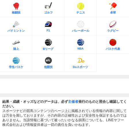
格闘技
ゴルフ
テニス
卓球
F1
バドミントン
バレーボール
ラグビー
NBA
陸上
Bリーグ
バスケ代表
学生バスケ
他競技
Doスポーツ
結果・成績・オッズなどのデータは、必ず
主催者
発行のものと照合し確認してく
ださい。
スポーツナビの競馬コンテンツのページ上に掲載されている情報の内容に関して
は万全を期しておりますが、その内容の正確性および安全性を保証するものでは
ありません。当該情報に基づいて被ったいかなる損害についても、LINEヤフー
株式会社および情報提供者は一切の責任を負いかねます。