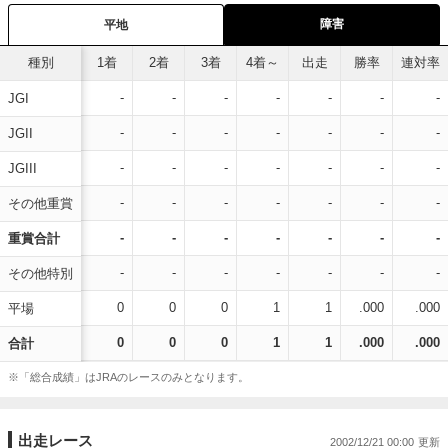
障害
平地
種別
1着
2着
3着
4着～
出走
勝率
連対率
-
-
-
-
-
-
-
JGI
-
-
-
-
-
-
-
JGII
-
-
-
-
-
-
-
JGIII
-
-
-
-
-
-
-
その他重賞
-
-
-
-
-
-
-
重賞合計
-
-
-
-
-
-
-
その他特別
0
0
0
1
1
.000
.000
平場
0
0
0
1
1
.000
.000
合計
※「総合成績」はJRAのレースのみとなります。
出走レース
2002/12/21 00:00