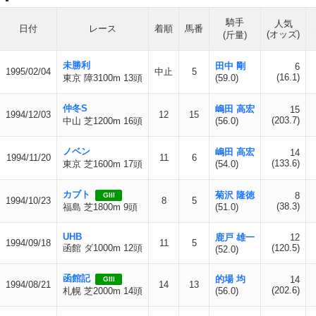
騎手
人気
日付
レース
着順
馬番
(オッズ)
(斤量)
未勝利
田中 剛
6
1995/02/04
中止
5
(16.1)
東京 障3100m 13頭
(59.0)
仲冬S
嶋田 高宏
15
1994/12/03
12
15
(203.7)
中山 芝1200m 16頭
(56.0)
ノベン
嶋田 高宏
14
1994/11/20
11
6
(133.6)
東京 芝1600m 17頭
(54.0)
カブト
菊沢 隆徳
8
GIII
1994/10/23
8
5
(38.3)
福島 芝1800m 9頭
(51.0)
UHB
鹿戸 雄一
12
1994/09/18
11
5
函館 ダ1000m 12頭
(120.5)
(52.0)
函館記
的場 均
14
GIII
1994/08/21
14
13
(202.6)
札幌 芝2000m 14頭
(56.0)