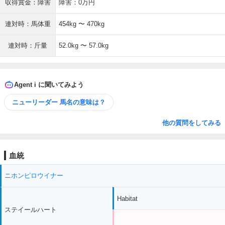
収得賞金：障害
障害：0万円
連対時：馬体重
454kg 〜 470kg
連対時：斤量
52.0kg 〜 57.0kg
Agent i に聞いてみよう
ニューリーダー 馬名の意味は？
他の質問をしてみる
血統
ニホンピロウイナー
Habitat
ステイールハート