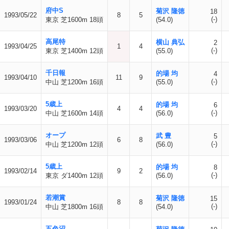
府中S
菊沢 隆徳
18
1993/05/22
8
5
(-)
東京 芝1600m 18頭
(54.0)
高尾特
横山 典弘
2
1993/04/25
1
4
(-)
東京 芝1400m 12頭
(55.0)
千日報
的場 均
4
1993/04/10
11
9
(-)
中山 芝1200m 16頭
(55.0)
5歳上
的場 均
6
1993/03/20
4
4
(-)
中山 芝1600m 14頭
(56.0)
オープ
武 豊
5
1993/03/06
6
8
(-)
中山 芝1200m 12頭
(56.0)
5歳上
的場 均
8
1993/02/14
9
2
(-)
東京 ダ1400m 12頭
(56.0)
若潮賞
菊沢 隆徳
15
1993/01/24
8
8
(-)
中山 芝1800m 16頭
(54.0)
五色沼