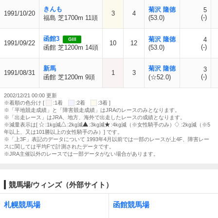
きんも
菊沢 隆徳
5
1991/10/20
3
4
(-)
福島 芝1700m 11頭
(53.0)
函館3
菊沢 隆徳
4
GIII
1991/09/22
10
12
(-)
函館 芝1200m 14頭
(53.0)
新馬
菊沢 隆徳
3
1991/08/31
1
3
(-)
函館 芝1200m 9頭
(☆52.0)
2002/12/21 00:00 更新
※着順の色分け [
:1着
:2着
:3着 ]
※「平地競走成績」と「障害競走成績」はJRAのレースのみとなります。
※「出走レース」はJRA、地方、海外で出走したレースの成績となります。
※減量表示は[
:1kg減
:2kg減
:3kg減
:4kg減（※女性騎手のみ）
:2kg減（※5
年以上、又は101勝以上の女性騎手のみ）] です。
※「上3F」表記のデータについて 1993年4月以前では一部のレースが上4F、障害レー
スに関しては平均Fで計測されたデータです。
※JRA主催以外のレースでは一部データがない場合があります。
競馬場/ウィンズ（外部サイト）
札幌競馬場
函館競馬場