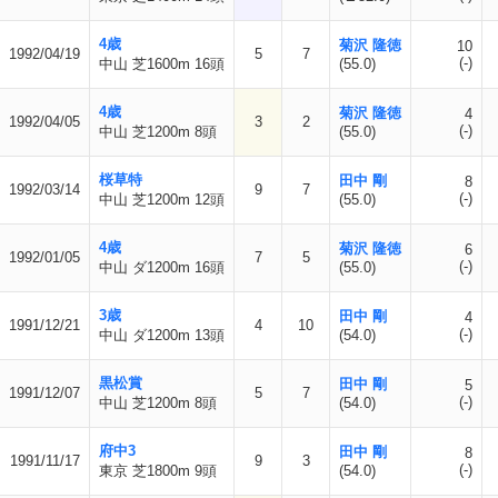
4歳
菊沢 隆徳
10
1992/04/19
5
7
(-)
中山 芝1600m 16頭
(55.0)
4歳
菊沢 隆徳
4
1992/04/05
3
2
(-)
中山 芝1200m 8頭
(55.0)
桜草特
田中 剛
8
1992/03/14
9
7
(-)
中山 芝1200m 12頭
(55.0)
4歳
菊沢 隆徳
6
1992/01/05
7
5
(-)
中山 ダ1200m 16頭
(55.0)
3歳
田中 剛
4
1991/12/21
4
10
(-)
中山 ダ1200m 13頭
(54.0)
黒松賞
田中 剛
5
1991/12/07
5
7
(-)
中山 芝1200m 8頭
(54.0)
府中3
田中 剛
8
1991/11/17
9
3
(-)
東京 芝1800m 9頭
(54.0)