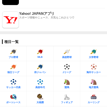
Yahoo! JAPANアプリ
スポーツ情報やニュース、天気もこれひとつで
種目一覧
MLB
プロ野球
高校野球
大学野球
独立リーグ
侍ジャパン
Jリーグ
海外サッカー
サッカー代表
高校年代
競馬
地方競馬
ボートレース
大相撲
フィギュア
カーリング