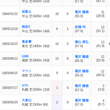
(43.7)
中山 芝1600m 12頭
(57.0)
初富士
菊沢 隆徳
11
1994/01/22
10
6
(28.9)
中山 芝1600m 14頭
(55.0)
師走S
的場 均
12
1993/12/19
6
1
(51.1)
中山 芝1600m 14頭
(57.0)
奥多摩
横山 典弘
13
1993/10/23
14
5
(41.9)
東京 芝1400m 18頭
(57.0)
UHB
菊沢 隆徳
12
1993/09/12
12
8
函館 芝1800m 16頭
(52.8)
(55.0)
マリン
菊沢 隆徳
12
1993/08/15
9
4
(49.0)
函館 芝1200m 16頭
(55.0)
STV
菊沢 隆徳
2
1993/07/17
1
4
札幌 芝1500m 12頭
(3.0)
(57.0)
大倉山
菊沢 隆徳
4
1993/06/20
2
8
(8.7)
札幌 芝1500m 9頭
(57.0)