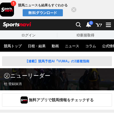
競馬ニュースも結果もすぐわかる
閉じる
スポーツナビ
検索
通知
i
ログイン
ID新規取得
競馬トップ
日程・結果
動画
ニュース
コラム
公式情
【連載】競馬予想AI『VUMA』の3連複指南
ニューリーダー
牡 登録抹消
無料アプリで競馬情報をチェックする