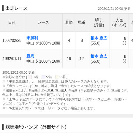
出走レース
2002/12/21 00:00
騎手
人気
日付
レース
着順
馬番
(オッズ)
(斤量)
未勝利
根本 康広
9
1992/02/29
4
8
4
(-)
中山 ダ1800m 10頭
(55.0)
新馬
根本 康広
9
1992/01/11
16
12
(-)
中山 芝1600m 16頭
(55.0)
2002/12/21 00:00 更新
※着順の色分け [
:1着
:2着
:3着 ]
※「平地競走成績」と「障害競走成績」はJRAのレースのみとなります。
※「出走レース」はJRA、地方、海外で出走したレースの成績となります。
※減量表示は[
:1kg減
:2kg減
:3kg減
:4kg減（※女性騎手のみ）
:2kg減（※5
年以上、又は101勝以上の女性騎手のみ）] です。
※「上3F」表記のデータについて 1993年4月以前では一部のレースが上4F、障害レー
スに関しては平均Fで計測されたデータです。
※JRA主催以外のレースでは一部データがない場合があります。
競馬場/ウィンズ（外部サイト）