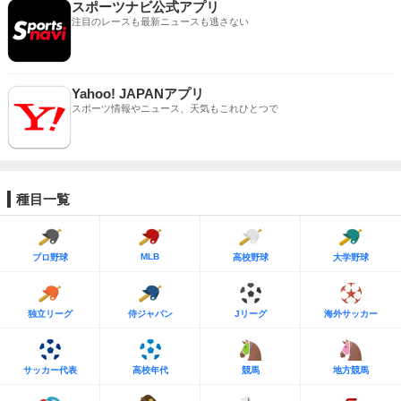
スポーツナビ公式アプリ
注目のレースも最新ニュースも逃さない
Yahoo! JAPANアプリ
スポーツ情報やニュース、天気もこれひとつで
種目一覧
MLB
プロ野球
高校野球
大学野球
独立リーグ
侍ジャパン
Jリーグ
海外サッカー
サッカー代表
高校年代
競馬
地方競馬