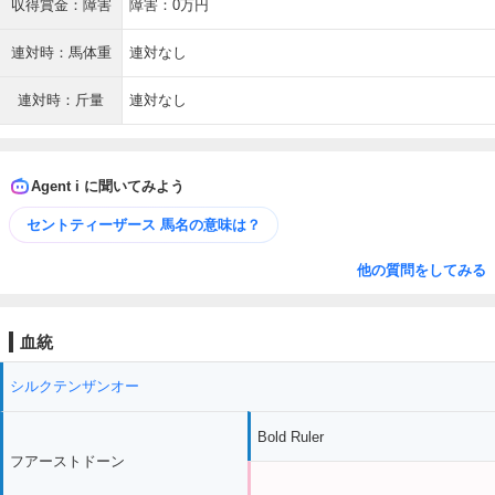
収得賞金：障害
障害：0万円
連対時：馬体重
連対なし
連対時：斤量
連対なし
Agent i に聞いてみよう
セントティーザース 馬名の意味は？
他の質問をしてみる
血統
シルクテンザンオー
Bold Ruler
フアーストドーン