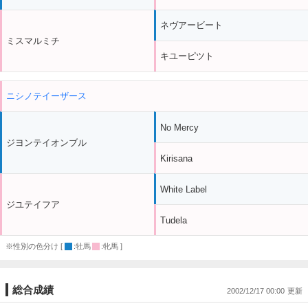
ネヴアービート
ミスマルミチ
キユーピツト
ニシノテイーザース
No Mercy
ジヨンテイオンブル
Kirisana
White Label
ジユテイフア
Tudela
※性別の色分け [
:牡馬
:牝馬 ]
総合成績
2002/12/17 00:00