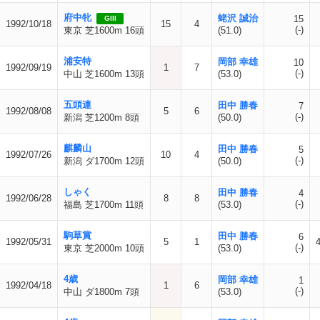
府中牝
蛯沢 誠治
15
GIII
1992/10/18
15
4
(-)
東京 芝1600m 16頭
(51.0)
浦安特
岡部 幸雄
10
1992/09/19
1
7
(-)
中山 芝1600m 13頭
(53.0)
五頭連
田中 勝春
7
1992/08/08
5
6
(-)
新潟 芝1200m 8頭
(50.0)
麒麟山
田中 勝春
5
1992/07/26
10
4
(-)
新潟 ダ1700m 12頭
(50.0)
しゃく
田中 勝春
4
1992/06/28
8
8
(-)
福島 芝1700m 11頭
(53.0)
駒草賞
田中 勝春
6
1992/05/31
5
1
(-)
東京 芝2000m 10頭
(53.0)
4歳
岡部 幸雄
1
1992/04/18
1
6
(-)
中山 ダ1800m 7頭
(53.0)