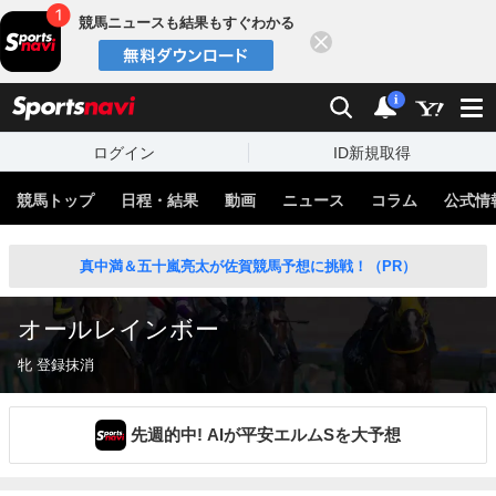
競馬ニュースも結果もすぐわかる
閉じる
スポーツナビ
検索
通知
i
ログイン
ID新規取得
競馬トップ
日程・結果
動画
ニュース
コラム
公式情
真中満＆五十嵐亮太が佐賀競馬予想に挑戦！（PR）
オールレインボー
牝 登録抹消
先週的中! AIが平安エルムSを大予想