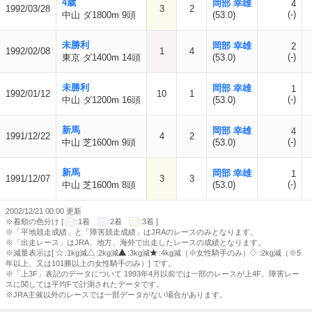
4歳
岡部 幸雄
4
1992/03/28
3
2
(-)
中山 ダ1800m 9頭
(53.0)
未勝利
岡部 幸雄
2
1992/02/08
1
4
(-)
東京 ダ1400m 14頭
(53.0)
未勝利
岡部 幸雄
1
1992/01/12
10
1
(-)
中山 ダ1200m 16頭
(53.0)
新馬
岡部 幸雄
4
1991/12/22
4
2
(-)
中山 芝1600m 9頭
(53.0)
新馬
岡部 幸雄
1
1991/12/07
3
3
(-)
中山 芝1600m 8頭
(53.0)
2002/12/21 00:00 更新
※着順の色分け [
:1着
:2着
:3着 ]
※「平地競走成績」と「障害競走成績」はJRAのレースのみとなります。
※「出走レース」はJRA、地方、海外で出走したレースの成績となります。
※減量表示は[
:1kg減
:2kg減
:3kg減
:4kg減（※女性騎手のみ）
:2kg減（※5
年以上、又は101勝以上の女性騎手のみ）] です。
※「上3F」表記のデータについて 1993年4月以前では一部のレースが上4F、障害レー
スに関しては平均Fで計測されたデータです。
※JRA主催以外のレースでは一部データがない場合があります。