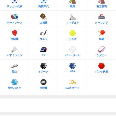
サッカー代表
高校年代
競馬
地方競馬
ボートレース
大相撲
フィギュア
カーリング
格闘技
ゴルフ
テニス
卓球
F1
バドミントン
バレーボール
ラグビー
NBA
陸上
Bリーグ
バスケ代表
学生バスケ
他競技
Doスポーツ