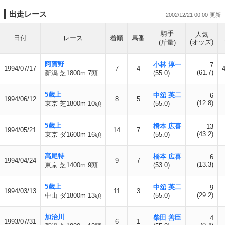
出走レース
2002/12/21 00:00
騎手
人気
日付
レース
着順
馬番
(オッズ)
(斤量)
阿賀野
小林 淳一
7
1994/07/17
7
4
(61.7)
新潟 芝1800m 7頭
(55.0)
5歳上
中舘 英二
6
1994/06/12
8
5
(12.8)
東京 芝1800m 10頭
(55.0)
5歳上
橋本 広喜
13
1994/05/21
14
7
(43.2)
東京 ダ1600m 16頭
(55.0)
高尾特
橋本 広喜
6
1994/04/24
9
7
(13.3)
東京 芝1400m 9頭
(53.0)
5歳上
中舘 英二
9
1994/03/13
11
3
(29.2)
中山 ダ1800m 13頭
(55.0)
加治川
柴田 善臣
4
1993/07/31
6
1