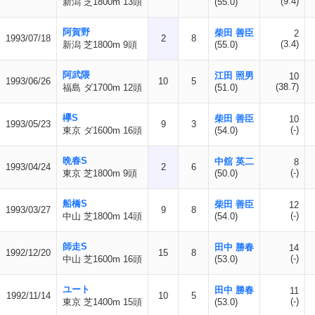
(9.4)
新潟 芝1800m 13頭
(55.0)
阿賀野
柴田 善臣
2
1993/07/18
2
8
(3.4)
新潟 芝1800m 9頭
(55.0)
阿武隈
江田 照男
10
1993/06/26
10
5
(38.7)
福島 ダ1700m 12頭
(51.0)
欅S
柴田 善臣
10
1993/05/23
9
3
(-)
東京 ダ1600m 16頭
(54.0)
晩春S
中舘 英二
8
1993/04/24
2
6
(-)
東京 芝1800m 9頭
(50.0)
船橋S
柴田 善臣
12
1993/03/27
9
8
(-)
中山 芝1800m 14頭
(54.0)
師走S
田中 勝春
14
1992/12/20
15
8
(-)
中山 芝1600m 16頭
(53.0)
ユート
田中 勝春
11
1992/11/14
10
5
(-)
東京 芝1400m 15頭
(53.0)