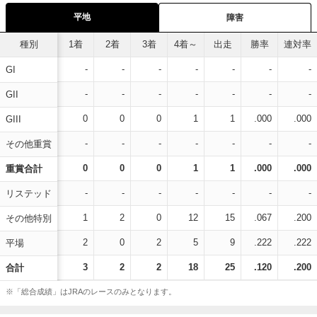
平地
障害
種別
1着
2着
3着
4着～
出走
勝率
連対率
-
-
-
-
-
-
-
GI
-
-
-
-
-
-
-
GII
0
0
0
1
1
.000
.000
GIII
-
-
-
-
-
-
-
その他重賞
0
0
0
1
1
.000
.000
重賞合計
-
-
-
-
-
-
-
リステッド
1
2
0
12
15
.067
.200
その他特別
2
0
2
5
9
.222
.222
平場
3
2
2
18
25
.120
.200
合計
※「総合成績」はJRAのレースのみとなります。