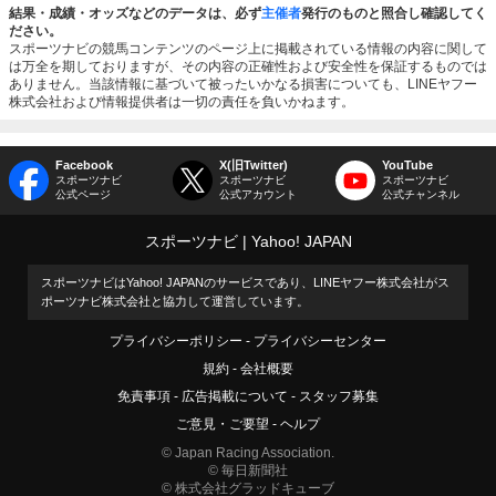
結果・成績・オッズなどのデータは、必ず
主催者
発行のものと照合し確認してく
ださい。
スポーツナビの競馬コンテンツのページ上に掲載されている情報の内容に関して
は万全を期しておりますが、その内容の正確性および安全性を保証するものでは
ありません。当該情報に基づいて被ったいかなる損害についても、LINEヤフー
株式会社および情報提供者は一切の責任を負いかねます。
Facebook
X(旧Twitter)
YouTube
スポーツナビ
スポーツナビ
スポーツナビ
公式ページ
公式アカウント
公式チャンネル
スポーツナビ
Yahoo! JAPAN
スポーツナビはYahoo! JAPANのサービスであり、LINEヤフー株式会社がス
ポーツナビ株式会社と協力して運営しています。
プライバシーポリシー
プライバシーセンター
規約
会社概要
免責事項
広告掲載について
スタッフ募集
ご意見・ご要望
ヘルプ
© Japan Racing Association.
© 毎日新聞社
© 株式会社グラッドキューブ