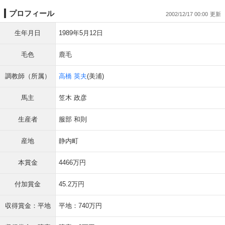
プロフィール
2002/12/17 00:00
生年月日
1989年5月12日
毛色
鹿毛
調教師（所属）
高橋 英夫
(美浦)
馬主
笠木 政彦
生産者
服部 和則
産地
静内町
本賞金
4466万円
付加賞金
45.2万円
収得賞金：平地
平地：740万円