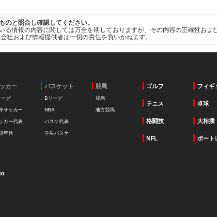
ものと照合し確認してください。
いる情報の内容に関しては万全を期しておりますが、その内容の正確性およ
式会社および情報提供者は一切の責任を負いかねます。
ッカー
バスケット
競馬
ゴルフ
フィギ
リーグ
Bリーグ
競馬
テニス
卓球
外サッカー
NBA
地方競馬
格闘技
大相撲
ッカー代表
バスケ代表
校年代
学生バスケ
NFL
ボート
to