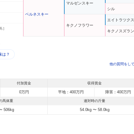
マルゼンスキー
シル
ベルネスキー
エイトラツク
キクノフラワー
馬 ]
キクノスズラ
う
味は？
他の質問をし
付加賞金
収得賞金
0万円
平地：400万円
障害：400万円
の馬体重
連対時の斤量
〜 506kg
54.0kg 〜 58.0kg