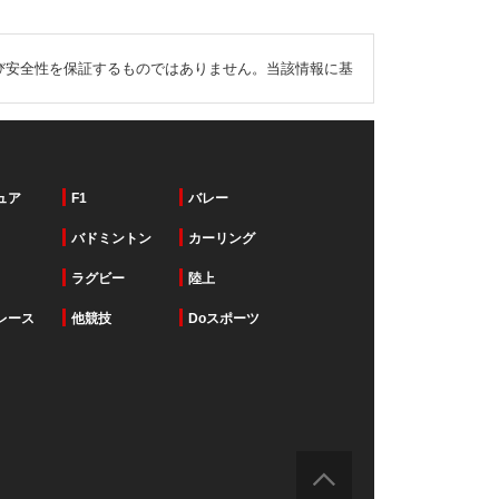
び安全性を保証するものではありません。当該情報に基
ュア
F1
バレー
バドミントン
カーリング
ラグビー
陸上
レース
他競技
Doスポーツ