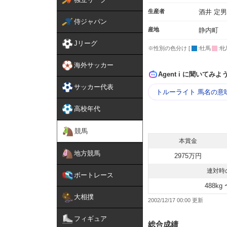
生産者
酒井 定男
侍ジャパン
産地
静内町
Jリーグ
※性別の色分け [
:牡馬
:牝
海外サッカー
Agent i に聞いてみよ
サッカー代表
トルーライト 馬名の意
高校年代
競馬
本賞金
地方競馬
2975万円
連対時
ボートレース
488kg 
大相撲
2002/12/17 00:00
フィギュア
総合成績