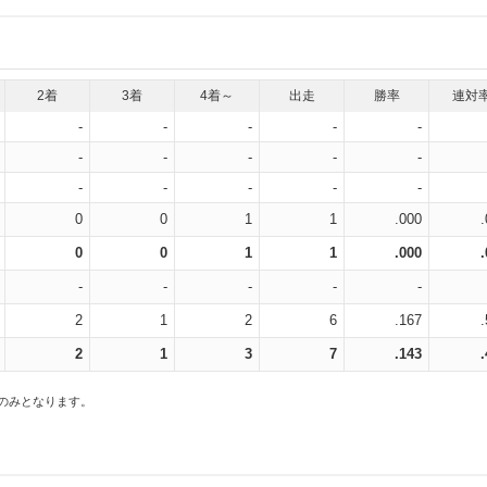
2着
3着
4着～
出走
勝率
連対
-
-
-
-
-
-
-
-
-
-
-
-
-
-
-
0
0
1
1
.000
0
0
1
1
.000
-
-
-
-
-
2
1
2
6
.167
2
1
3
7
.143
スのみとなります。