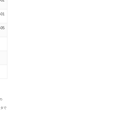
-02
-01
-05
の
ータで