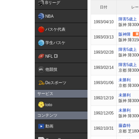
Bリーグ
日付
レー
NBA
障害5歳上
1993/04/10
阪神 障300
バスケ代表
阪神障
重
1993/03/13
阪神 障315
学生バスケ
障害5歳上
1993/02/28
阪神 障300
NFL
障害5歳上
1993/02/14
他競技
京都 障300
未勝利
Doスポーツ
1993/01/06
京都 障300
サービス
未勝利
1992/12/19
阪神 障300
toto
未勝利
1992/12/05
コンテンツ
阪神 障300
藤森特
動画
1992/10/31
京都 芝180