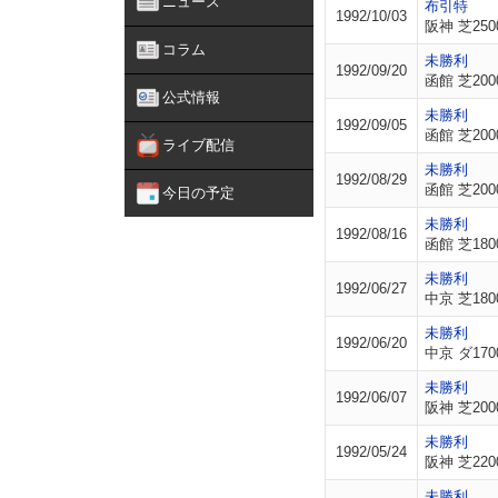
ニュース
布引特
1992/10/03
阪神 芝250
コラム
未勝利
1992/09/20
函館 芝200
公式情報
未勝利
1992/09/05
函館 芝200
ライブ配信
未勝利
1992/08/29
函館 芝200
今日の予定
未勝利
1992/08/16
函館 芝180
未勝利
1992/06/27
中京 芝180
未勝利
1992/06/20
中京 ダ170
未勝利
1992/06/07
阪神 芝200
未勝利
1992/05/24
阪神 芝220
未勝利