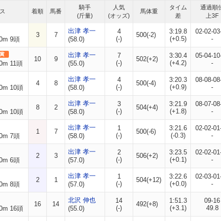
騎手
人気
タイム
通過順
ス
着順
馬番
馬体重
(斤量)
(オッズ)
差
上3F
出津 孝一
4
3:19.8
02-02-03
3
7
500(-2)
(-)
(+0.5)
-
0m 9頭
(58.0)
賞
出津 孝一
7
3:30.4
05-04-10
10
9
502(+2)
(-)
(+4.2)
-
0m 11頭
(55.0)
出津 孝一
4
3:20.3
08-08-08
4
8
500(-4)
(-)
(+0.9)
-
0m 10頭
(58.0)
出津 孝一
3
3:21.9
08-07-08
8
2
504(+4)
(-)
(+1.8)
-
0m 10頭
(58.0)
出津 孝一
1
3:21.6
02-02-01
1
7
500(-6)
(-)
(-0.3)
-
0m 7頭
(58.0)
出津 孝一
2
3:23.5
02-02-01
2
3
506(+2)
(-)
(+0.1)
-
0m 6頭
(57.0)
出津 孝一
1
3:22.6
02-03-01
2
1
504(+12)
(-)
(+0.0)
-
0m 8頭
(57.0)
北沢 伸也
14
1:51.3
09-16
16
14
492(+8)
(-)
(+3.1)
49.8
0m 16頭
(55.0)