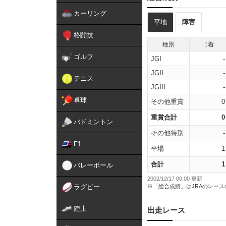
カーリング
平地
障害
格闘技
種別
1着
ゴルフ
JGI
-
JGII
-
テニス
JGIII
-
卓球
その他重賞
0
重賞合計
0
バドミントン
その他特別
-
F1
平場
1
合計
1
バレーボール
2002/12/17 00:00 更新
ラグビー
※「総合成績」はJRAのレー
陸上
出走レース