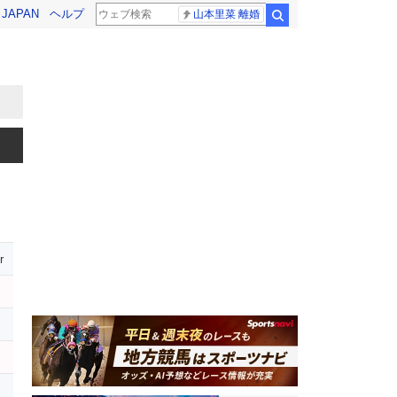
! JAPAN
ヘルプ
山本里菜 離婚
検索
r
ロ
ー