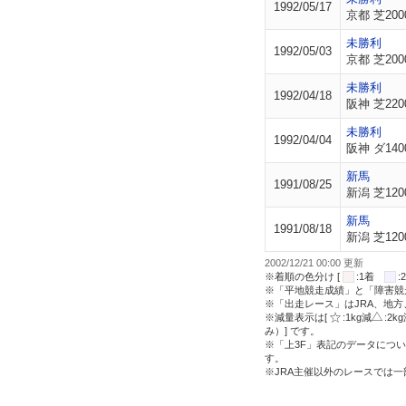
1992/05/17
京都 芝200
未勝利
1992/05/03
京都 芝200
未勝利
1992/04/18
阪神 芝220
未勝利
1992/04/04
阪神 ダ140
新馬
1991/08/25
新潟 芝120
新馬
1991/08/18
新潟 芝120
2002/12/21 00:00 更新
※着順の色分け [
:1着
※「平地競走成績」と「障害競
※「出走レース」はJRA、地
※減量表示は[
:1kg減
:2k
み）] です。
※「上3F」表記のデータについ
す。
※JRA主催以外のレースでは