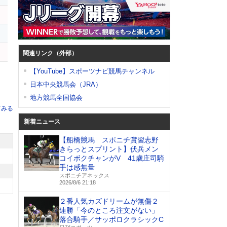
ス
ン
関連リンク（外部）
【YouTube】スポーツナビ競馬チャンネル
日本中央競馬会（JRA）
地方競馬全国協会
てみる
新着ニュース
【船橋競馬 スポニチ賞習志野
きらっとスプリント】伏兵メン
コイボクチャンがV 41歳庄司騎
手は感無量
スポニチアネックス
2026/8/6 21:18
２番人気カズドリームが無傷２
連勝「今のところ注文がない」
落合騎手／サッポロクラシックC