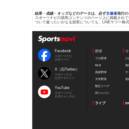
結果・成績・オッズなどのデータは、必ず
主催者
発行の
スポーツナビの競馬コンテンツのページ上に掲載されて
づいて被ったいかなる損害についても、LINEヤフー株
Facebook
野球
サ
スポーツナビ
プロ野球
J
公式ページ
MLB
海
X（旧Twitter）
高校野球
サ
スポーツナビ
公式アカウント
大学野球
高
独立リーグ
YouTube
スポーツナビ
侍ジャパン
公式チャンネル
ライブ
to