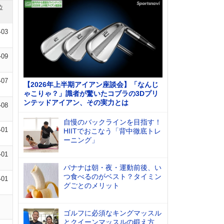
位
-03
-09
-07
【2026年上半期アイアン座談会】「なんじ
ゃこりゃ？」識者が驚いたコブラの3Dプリ
ンテッドアイアン、その実力とは
-08
自慢のバックラインを目指す！
-01
HIITでおこなう「背中徹底トレ
ーニング」
-01
バナナは朝・夜・運動前後、い
つ食べるのがベスト？タイミン
-01
グごとのメリット
ゴルフに必須なキングマッスル
とクイーンマッスルの鍛え方