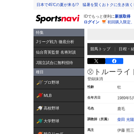
日本で45℃の夏が来る!? 猛暑を賢くおトクに生き抜く
IDでもっと便利に
新規取得
ログイン
初回購入限定
特集
Jリーグ戦力 徹底分析
競馬トップ
日程・
仙台育英監督 名将対談
J国立試合に無料招待
トルーライ
種目
登録抹消
プロ野球
性齢
牡
MLB
生年月日
1989年5
高校野球
毛色
鹿毛
調教師（所属）
柴田 光陽
大学野球
馬主
伊藤 照三
独立リーグ