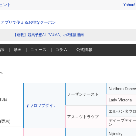
ヒント
Yahoo
、アプリで使えるお得なクーポン
【連載】競馬予想AI『VUMA』の3連複指南
結果
動画
ニュース
コラム
公式情報
ト
Northern Dance
ノーザンテースト
月3日
Lady Victoria
ギヤロツプダイナ
エルセンタウ
アスコツトラツプ
デイープデイ
(栗東)
ン
Nijinsky