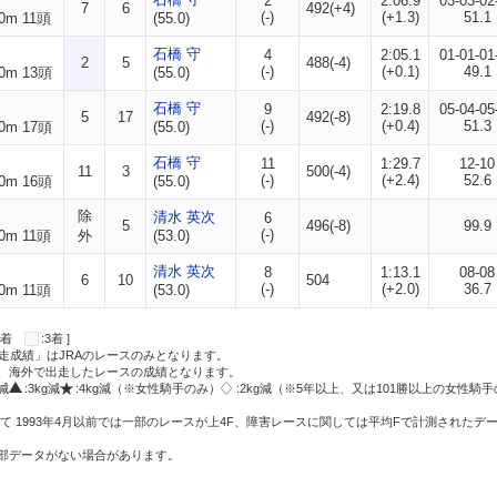
2
2:06.9
03-03-02
7
6
492(+4)
(-)
(+1.3)
51.1
0m 11頭
(55.0)
石橋 守
4
2:05.1
01-01-01
2
5
488(-4)
(-)
(+0.1)
49.1
0m 13頭
(55.0)
石橋 守
9
2:19.8
05-04-05
5
17
492(-8)
(-)
(+0.4)
51.3
0m 17頭
(55.0)
石橋 守
11
1:29.7
12-10
11
3
500(-4)
(-)
(+2.4)
52.6
0m 16頭
(55.0)
除
清水 英次
6
5
496(-8)
99.9
(-)
0m 11頭
外
(53.0)
清水 英次
8
1:13.1
08-08
6
10
504
(-)
(+2.0)
36.7
0m 11頭
(53.0)
:2着
:3着 ]
走成績」はJRAのレースのみとなります。
方、海外で出走したレースの成績となります。
g減
:3kg減
:4kg減（※女性騎手のみ）
:2kg減（※5年以上、又は101勝以上の女性騎手
て 1993年4月以前では一部のレースが上4F、障害レースに関しては平均Fで計測されたデ
一部データがない場合があります。