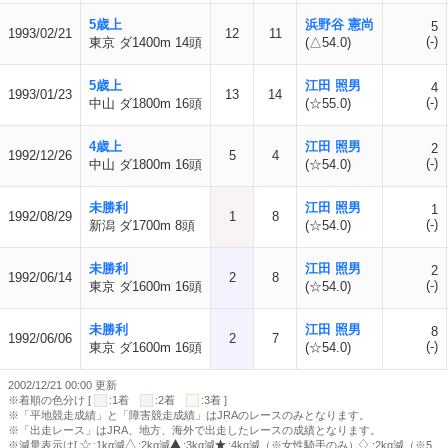
5歳上
浜野谷 憲尚
5
1993/02/21
12
11
(-)
東京 ダ1400m 14頭
(△54.0)
5歳上
江田 照男
4
1993/01/23
13
14
(-)
中山 ダ1800m 16頭
(☆55.0)
4歳上
江田 照男
2
1992/12/26
5
4
(-)
中山 ダ1800m 16頭
(☆54.0)
未勝利
江田 照男
1
1992/08/29
1
8
(-)
新潟 ダ1700m 8頭
(☆54.0)
未勝利
江田 照男
2
1992/06/14
2
8
(-)
東京 ダ1600m 16頭
(☆54.0)
未勝利
江田 照男
8
1992/06/06
2
7
(-)
東京 ダ1600m 16頭
(☆54.0)
2002/12/21 00:00 更新
※着順の色分け [
:1着
:2着
:3着 ]
※「平地競走成績」と「障害競走成績」はJRAのレースのみとなります。
※「出走レース」はJRA、地方、海外で出走したレースの成績となります。
※減量表示は[
:1kg減
:2kg減
:3kg減
:4kg減（※女性騎手のみ）
:2kg減（※5