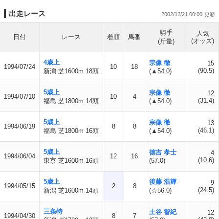
出走レース
2002/12/21 00:00
騎手
人気
日付
レース
着順
馬番
(オッズ)
(斤量)
4歳上
宗像 徹
15
1994/07/24
10
18
(90.5)
新潟 芝1600m 18頭
(▲54.0)
5歳上
宗像 徹
12
1994/07/10
10
4
(31.4)
福島 芝1800m 14頭
(▲54.0)
5歳上
宗像 徹
13
1994/06/19
8
8
(46.1)
福島 芝1800m 16頭
(▲54.0)
5歳上
徳吉 孝士
4
1994/06/04
12
16
(10.6)
東京 芝1600m 16頭
(57.0)
5歳上
後藤 浩輝
9
1994/05/15
2
8
(24.5)
新潟 芝1600m 14頭
(☆56.0)
三条特
土谷 智紀
12
1994/04/30
8
7