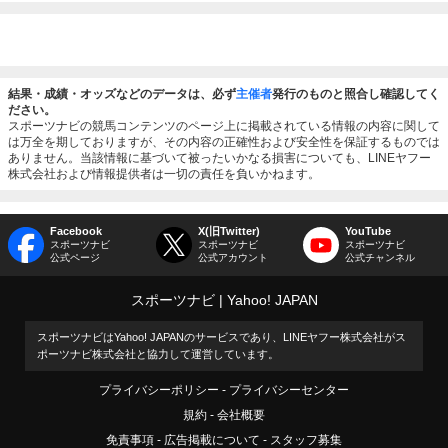
結果・成績・オッズなどのデータは、必ず
主催者
発行のものと照合し確認してく
ださい。
スポーツナビの競馬コンテンツのページ上に掲載されている情報の内容に関して
は万全を期しておりますが、その内容の正確性および安全性を保証するものでは
ありません。当該情報に基づいて被ったいかなる損害についても、LINEヤフー
株式会社および情報提供者は一切の責任を負いかねます。
Facebook
X(旧Twitter)
YouTube
スポーツナビ
スポーツナビ
スポーツナビ
公式ページ
公式アカウント
公式チャンネル
スポーツナビ
Yahoo! JAPAN
スポーツナビはYahoo! JAPANのサービスであり、LINEヤフー株式会社がス
ポーツナビ株式会社と協力して運営しています。
プライバシーポリシー
プライバシーセンター
規約
会社概要
免責事項
広告掲載について
スタッフ募集