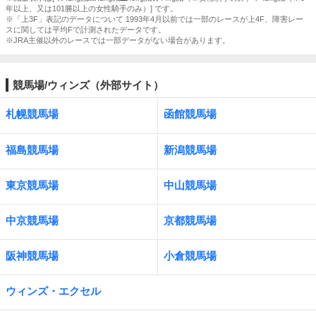
年以上、又は101勝以上の女性騎手のみ）] です。
※「上3F」表記のデータについて 1993年4月以前では一部のレースが上4F、障害レー
スに関しては平均Fで計測されたデータです。
※JRA主催以外のレースでは一部データがない場合があります。
競馬場/ウィンズ（外部サイト）
札幌競馬場
函館競馬場
福島競馬場
新潟競馬場
東京競馬場
中山競馬場
中京競馬場
京都競馬場
阪神競馬場
小倉競馬場
ウィンズ・エクセル