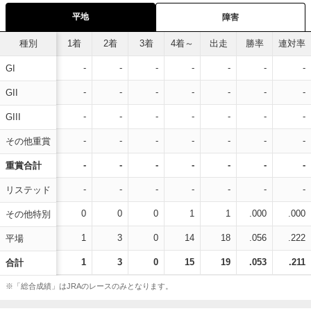
平地
障害
種別
1着
2着
3着
4着～
出走
勝率
連対率
-
-
-
-
-
-
-
GI
-
-
-
-
-
-
-
GII
-
-
-
-
-
-
-
GIII
-
-
-
-
-
-
-
その他重賞
-
-
-
-
-
-
-
重賞合計
-
-
-
-
-
-
-
リステッド
0
0
0
1
1
.000
.000
その他特別
1
3
0
14
18
.056
.222
平場
1
3
0
15
19
.053
.211
合計
※「総合成績」はJRAのレースのみとなります。