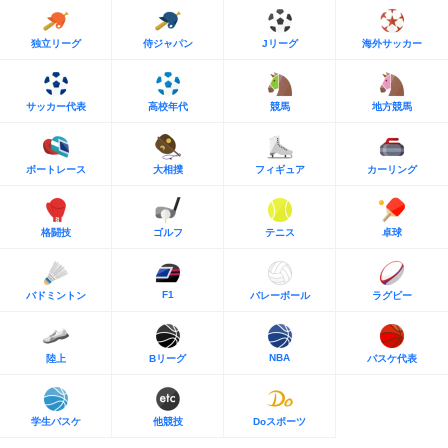
独立リーグ
侍ジャパン
Jリーグ
海外サッカー
サッカー代表
高校年代
競馬
地方競馬
ボートレース
大相撲
フィギュア
カーリング
格闘技
ゴルフ
テニス
卓球
F1
バドミントン
バレーボール
ラグビー
NBA
陸上
Bリーグ
バスケ代表
学生バスケ
他競技
Doスポーツ