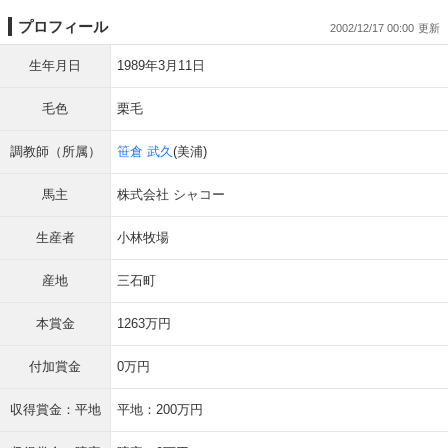
プロフィール
2002/12/17 00:00
生年月日
1989年3月11日
毛色
栗毛
調教師（所属）
笹倉 武久
(美浦)
馬主
株式会社 シャコー
生産者
小林牧場
産地
三石町
本賞金
1263万円
付加賞金
0万円
収得賞金：平地
平地：200万円