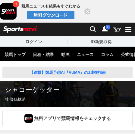
競馬ニュースも結果もすぐわかる
閉じる
スポーツナビ
検索
通知
i
ログイン
ID新規取得
競馬トップ
日程・結果
動画
ニュース
コラム
公式情
【連載】競馬予想AI『VUMA』の3連複指南
シャコーゲッター
牡 登録抹消
無料アプリで競馬情報をチェックする