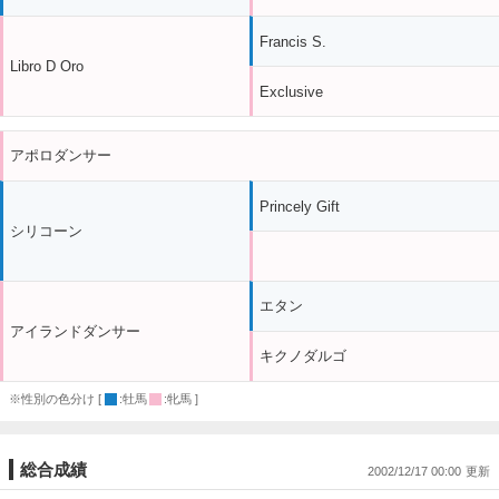
Francis S.
Libro D Oro
Exclusive
アポロダンサー
Princely Gift
シリコーン
エタン
アイランドダンサー
キクノダルゴ
※性別の色分け [
:牡馬
:牝馬 ]
総合成績
2002/12/17 00:00